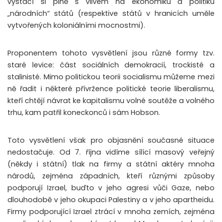
vystačí si plně s vlivem na ekonomiku a politiku
„národních“ států (respektive států v hranicích uměle
vytvořených koloniálními mocnostmi).
Proponentem tohoto vysvětlení jsou různé formy tzv.
staré levice: část sociálních demokracií, trockisté a
stalinisté. Mimo politickou teorii socialismu můžeme mezi
ně řadit i některé přívržence politické teorie liberalismu,
kteří chtějí návrat ke kapitalismu volné soutěže a volného
trhu, kam patřil koneckonců i sám Hobson.
Toto vysvětlení však pro objasnění současné situace
nedostačuje. Od 7. října vidíme sílící masový veřejný
(někdy i státní) tlak na firmy a státní aktéry mnoha
národů, zejména západních, kteří různými způsoby
podporují Izrael, buďto v jeho agresi vůči Gaze, nebo
dlouhodobě v jeho okupaci Palestiny a v jeho apartheidu.
Firmy podporující Izrael ztrácí v mnoha zemích, zejména