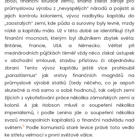
zboží, finanční situace zemí), snaha získat zdroje pro
průmyslovou výrobu z „nevyspělých“ národů a pojistit si
jejich kontrolu koloniemi, vývoz nadbytku kapitálu do
„zaostalých“ zemí, kde půda a suroviny byly levné, mzdy
nízké a kapitálu málo. Už v této době se identifikují čtyři
finanční mocnosti, kterým byl dlužníkem zbytek světa:
Británie, Francie, USA a Německo. Věřitel při
mezinárodních půjčkách téměř vždy něco získal: ústupek
v obchodní smlouvě, stavbu přístavu či objednávku
zbraní. Tento vývoz kapitálu ještě více prohloubil
„parazitismus“ jak vrstvy finančních magnátů na
průmyslové výrobě statků (tedy něčeho, co je aspoň
skutečné a má samo o sobě hodnotu), tak celých zemí
žijících z vykořisťování práce několika zámořských zemí a
kolonií. A jak Hobson mluvil o soupeření několika
imperialismů, i podle Lenina jde o soupeření několika
svazů monopolních kapitalistů o finanční nadvládu nad
11
světem.
Podle komunistů staré levice právě toto vedlo
ke střetu velmocí v první světové válce.