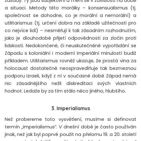
zásady. Ty jsou subjektivní a mění se v závislosti na době
a situaci. Metody této morálky – konsensualismus (tj.
společnost se dohodne, co je morální a nemorální) a
utilitarismus (tj. určení dobra na základě užitečnosti pro
co nejvíce lidí) – nesměřují k tak zásadním rozhodnutím,
jako je dlouhodobé přijetí odpovědnosti za zločin proti
lidskosti. Nedokončené, či neuskutečněné vypořádání se
Západu s koloniální i moderní imperiální minulostí budiž
příkladem. Utilitarismus rovněž ukazuje, že prostá vina za
holocaust dostatečně neospravedlňuje tak bezmeznou
podporu Izraeli, když z ní v současné době Západ nemá
nic zásadnějšího nežli diskreditaci svých vlastních
hodnot. Ledaže by za tím stálo něco jiného, hlubšího.
3. Imperialismus
Než probereme toto vysvětlení, musíme si definovat
termín „imperialismus“. V dnešní době je často používán
jinak, než jak byl poprvé použit na přelomu 19. a 20. století