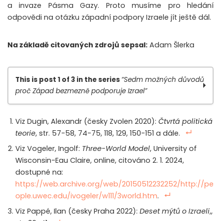
a invaze Pásma Gazy. Proto musíme pro hledání
odpovědi na otázku západní podpory Izraele jít ještě dál.
Na základě citovaných zdrojů sepsal:
Adam Šlerka
This is post 1 of 3 in the series
“Sedm možných důvodů
proč Západ bezmezně podporuje Izrael”
Proč Západ bezmezně podporuje Izrael? díl 1.
Viz Dugin, Alexandr (česky Zvolen 2020):
Čtvrtá politická
Proč Západ bezmezně podporuje Izrael? díl 2.
teorie
, str. 57-58, 74-75, 118, 129, 150-151 a dále.
Proč Západ bezmezně podporuje Izrael? díl 3.
Viz Vogeler, Ingolf:
Three-World Model
, University of
Wisconsin-Eau Claire, online, citováno 2. 1. 2024,
dostupné na:
https://web.archive.org/web/20150512232252/http://pe
ople.uwec.edu/ivogeler/w111/3world.htm
.
Viz Pappé, Ilan (česky Praha 2022):
Deset mýtů o Izraeli
,,