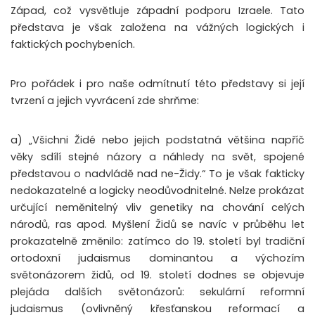
Západ, což vysvětluje západní podporu Izraele. Tato
představa je však založena na vážných logických i
faktických pochybeních.
Pro pořádek i pro naše odmítnutí této představy si její
tvrzení a jejich vyvrácení zde shrňme:
a) „Všichni Židé nebo jejich podstatná většina napříč
věky sdílí stejné názory a náhledy na svět, spojené
představou o nadvládě nad ne-Židy.“ To je však fakticky
nedokazatelné a logicky neodůvodnitelné. Nelze prokázat
určující neměnitelný vliv genetiky na chování celých
národů, ras apod. Myšlení Židů se navíc v průběhu let
prokazatelně změnilo: zatímco do 19. století byl tradiční
ortodoxní judaismus dominantou a výchozím
světonázorem židů, od 19. století dodnes se objevuje
plejáda dalších světonázorů: sekulární reformní
judaismus (ovlivněný křesťanskou reformací a