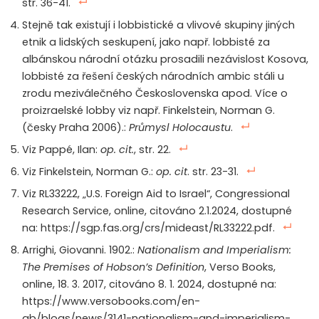
str. 36-41.
Stejně tak existují i lobbistické a vlivové skupiny jiných
etnik a lidských seskupení, jako např. lobbisté za
albánskou národní otázku prosadili nezávislost Kosova,
lobbisté za řešení českých národních ambic stáli u
zrodu meziválečného Československa apod. Více o
proizraelské lobby viz např. Finkelstein, Norman G.
(česky Praha 2006).:
Průmysl Holocaustu
.
Viz Pappé, Ilan:
op. cit.
, str. 22.
Viz Finkelstein, Norman G.:
op. cit
. str. 23-31.
Viz RL33222, „U.S. Foreign Aid to Israel“, Congressional
Research Service, online, citováno 2.1.2024, dostupné
na: https://sgp.fas.org/crs/mideast/RL33222.pdf.
Arrighi, Giovanni. 1902.:
Nationalism and Imperialism:
The Premises of Hobson’s Definition
, Verso Books,
online, 18. 3. 2017, citováno 8. 1. 2024, dostupné na:
https://www.versobooks.com/en-
gb/blogs/news/3141-nationalism-and-imperialism-