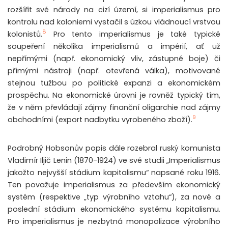
rozšířit své národy na cizí území, si imperialismus pro
kontrolu nad koloniemi vystačil s úzkou vládnoucí vrstvou
8
kolonistů.
Pro tento imperialismus je také typické
soupeření několika imperialismů a impérií, ať už
nepřímými (např. ekonomický vliv, zástupné boje) či
přímými nástroji (např. otevřená válka), motivované
stejnou tužbou po politické expanzi a ekonomickém
prospěchu. Na ekonomické úrovni je rovněž typický tím,
že v něm převládají zájmy finanční oligarchie nad zájmy
9
obchodními (export nadbytku vyrobeného zboží).
Podrobný Hobsonův popis dále rozebral ruský komunista
Vladimír Iljič Lenin (1870-1924) ve své studii „Imperialismus
jakožto nejvyšší stádium kapitalismu“ napsané roku 1916.
Ten považuje imperialismus za především ekonomický
systém (respektive „typ výrobního vztahu“), za nové a
poslední stádium ekonomického systému kapitalismu.
Pro imperialismus je nezbytná monopolizace výrobního