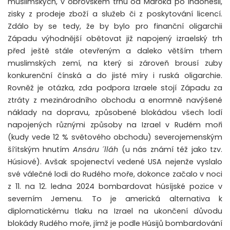
muslimských, v obrovském trhu od Maroka po Indonésii,
zisky z prodeje zboží a služeb či z poskytování licencí.
Zdálo by se tedy, že by bylo pro finanční oligarchii
Západu výhodnější obětovat již napojený izraelský trh
před ještě stále otevřeným a daleko větším trhem
muslimských zemí, na který si zároveň brousí zuby
konkurenční čínská a do jisté míry i ruská oligarchie.
Rovněž je otázka, zda podpora Izraele stojí Západu za
ztráty z mezinárodního obchodu a enormně navýšené
náklady na dopravu, způsobené blokádou všech lodí
napojených různými způsoby na Izrael v Rudém moři
(kudy vede 12 % světového obchodu) severojemenským
ší’itským hnutím
Ansáru ´lláh
(u nás známí též jako tzv.
Húsiové). Avšak spojenectví vedené USA nejenže vyslalo
své válečné lodi do Rudého moře, dokonce začalo v noci
z 11. na 12. ledna 2024 bombardovat húsíjské pozice v
severním Jemenu. To je americká alternativa k
diplomatickému tlaku na Izrael na ukončení důvodu
blokády Rudého moře, jímž je podle Húsijů bombardování