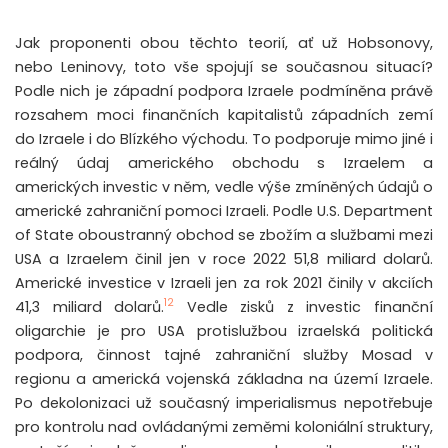
Jak proponenti obou těchto teorií, ať už Hobsonovy,
nebo Leninovy, toto vše spojují se současnou situací?
Podle nich je západní podpora Izraele podmíněna právě
rozsahem moci finančních kapitalistů západních zemí
do Izraele i do Blízkého východu. To podporuje mimo jiné i
reálný údaj amerického obchodu s Izraelem a
amerických investic v něm, vedle výše zmíněných údajů o
americké zahraniční pomoci Izraeli. Podle U.S. Department
of State oboustranný obchod se zbožím a službami mezi
USA a Izraelem činil jen v roce 2022 51,8 miliard dolarů.
Americké investice v Izraeli jen za rok 2021 činily v akciích
12
41,3 miliard dolarů.
Vedle zisků z investic finanční
oligarchie je pro USA protislužbou izraelská politická
podpora, činnost tajné zahraniční služby Mosad v
regionu a americká vojenská základna na území Izraele.
Po dekolonizaci už současný imperialismus nepotřebuje
pro kontrolu nad ovládanými zeměmi koloniální struktury,