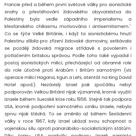
Francie před a během první světové války pro sionistické
snahy o přestěhování židovského obyvatelstva do
Palestiny byla vedle západního imperialismu a
5
křesťanského chiliasmu motivována i antisemitismem.
Co se týče Velké Británie, i když ta sionistickému hnutí
Palestinu slíbila pro zřízení židovské domoviny, setkávala
se později židovská migrace střídavě s povolením i
potlačením britskou správou. Podle toho také vypadal i
postoj sionistických milicí, přecházející od obranné role
do role útočné proti Arabům i Britům samotným (viz
operace milicí Hagana, Irgun a Lehi, atentát na King David
Hotel apod.). Nezávislý Izrael pak zpočátku nebyl
podporován Velkou Británií nijak významně, kromě využití
Izraele během Suezské krize roku 1956. Stejně tak podpora
USA, kromě podpoření samotného vzniku Izraele, nebyla
zprvu nijak štědrá. To se změnilo až během Šestidenní
války v roce 1967, kdy Izrael ukázal svou schopnost a
vojenskou sílu oproti panarabsko-socialistickým státům.
Díky tomu USA poskytly podporu Izraeli namísto