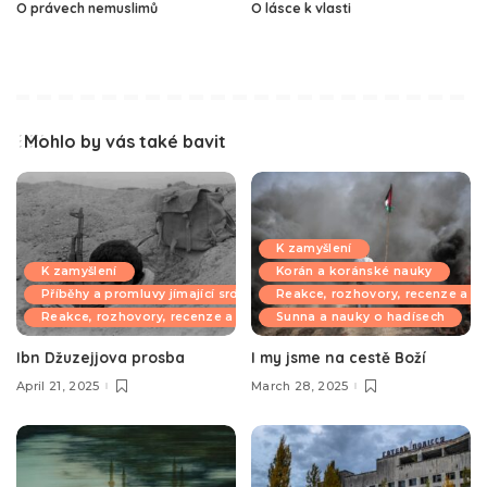
O právech nemuslimů
O lásce k vlasti
Mohlo by vás také bavit
K zamyšlení
K zamyšlení
Korán a koránské nauky
Příběhy a promluvy jímající srdce
Reakce, rozhovory, recenze a k
Reakce, rozhovory, recenze a komentáře
Sunna a nauky o hadísech
Ibn Džuzejjova prosba
I my jsme na cestě Boží
April 21, 2025
March 28, 2025