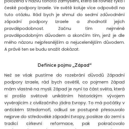
položená v názvu tohoto zamyšlení, která se rovněž týká i
české podpory Izraele. Ve světě koluje více odpovědí na
tuto otázku. Rád bych je shrnul do sedmi zdůvodnění
západní podpory Izraele a zhodnotil jejich
pravděpodobnost. Začnu tím nejméně
pravděpodobným důvodem a skončím tím, jenž je dle
mého názoru nejpřesnějším a nejucelenějším důvodem.
A právě ten se budu snažit dokázat.
Definice pojmu „Západ“
Než se však pustíme do rozebrání důvodů Západní
podpory Izraele, rád bych osvětlil, co pojmem Západ
mám vlastně na mysli. Západ je nyní ta část světa, která
si prošla světově unikátním historickým vývojem
vyvěrajícím z civilizačního jádra Evropy. To má počátky v
antickém Středomoří, odkud se postupně přesouvalo
nejprve do středověké západní Evropy, posléze do zemí s
tradicí církevní reformace, pak pokračovalo