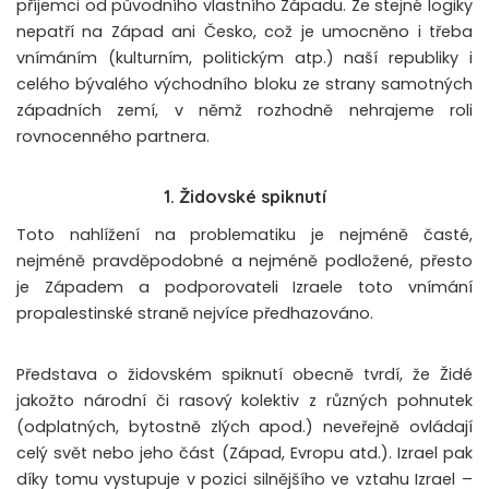
příjemci od původního vlastního Západu. Ze stejné logiky
nepatří na Západ ani Česko, což je umocněno i třeba
vnímáním (kulturním, politickým atp.) naší republiky i
celého bývalého východního bloku ze strany samotných
západních zemí, v němž rozhodně nehrajeme roli
rovnocenného partnera.
1. Židovské spiknutí
Toto nahlížení na problematiku je nejméně časté,
nejméně pravděpodobné a nejméně podložené, přesto
je Západem a podporovateli Izraele toto vnímání
propalestinské straně nejvíce předhazováno.
Představa o židovském spiknutí obecně tvrdí, že Židé
jakožto národní či rasový kolektiv z různých pohnutek
(odplatných, bytostně zlých apod.) neveřejně ovládají
celý svět nebo jeho část (Západ, Evropu atd.). Izrael pak
díky tomu vystupuje v pozici silnějšího ve vztahu Izrael –