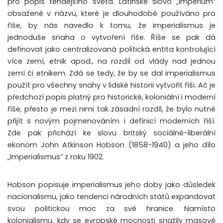
pro popis tehdejšího světa. Latinské slovo „impérium“
obsažené v názvu, které je dlouhodobě používáno pro
říše, by nás navedlo k tomu, že imperialismus je
jednoduše snaha o vytvoření říše. Říše se pak dá
definovat jako centralizovaná politická entita kontrolující
více zemí, etnik apod., na rozdíl od vlády nad jednou
zemí či etnikem. Zdá se tedy, že by se dal imperialismus
použít pro všechny snahy v lidské historii vytvořit říši. Ač je
předchozí popis platný pro historické, koloniální i moderní
říše, přesto je mezi nimi tak zásadní rozdíl, že bylo nutné
přijít s novým pojmenováním i definicí moderních říší.
Zde pak přichází ke slovu britský sociálně-liberální
ekonom John Atkinson Hobson (1858-1940) a jeho dílo
„Imperialismus“ z roku 1902.
Hobson popisuje imperialismus jeho doby jako důsledek
nacionalismu, jako tendenci národních států expandovat
svou politickou moc za své hranice. Namísto
kolonialismu, kdy se evropské mocnosti snažily masově