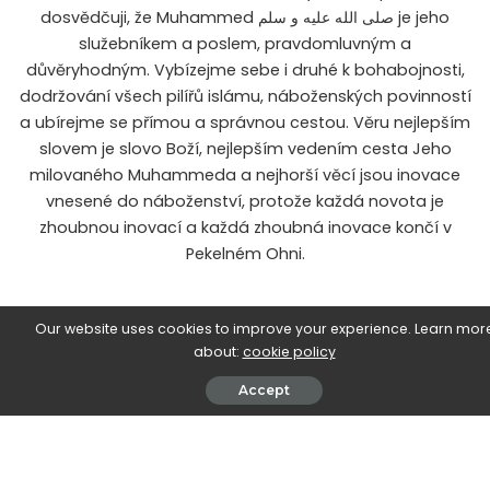
dosvědčuji, že Muhammed صلى الله عليه و سلم je jeho
služebníkem a poslem, pravdomluvným a
důvěryhodným. Vybízejme sebe i druhé k bohabojnosti,
dodržování všech pilířů islámu, náboženských povinností
a ubírejme se přímou a správnou cestou. Věru nejlepším
slovem je slovo Boží, nejlepším vedením cesta Jeho
milovaného Muhammeda a nejhorší věcí jsou inovace
vnesené do náboženství, protože každá novota je
zhoubnou inovací a každá zhoubná inovace končí v
Pekelném Ohni.
Vznešený Alláh praví:
Our website uses cookies to improve your experience. Learn mor
about:
cookie policy
يَـٰٓأَيُّهَا ٱلَّذِينَ ءَامَنُوا۟ ٱتَّقُوا۟ ٱللَّـهَ وَقُولُوا۟ قَوْلًا سَدِيدًا يُصْلِحْ لَكُمْ
Accept
أَعْمَـٰلَكُمْ وَيَغْفِرْ لَكُمْ ذُنُوبَكُمْ ۗ وَمَن يُطِعِ ٱللَّـهَ وَرَسُولَهُۥ فَقَدْ فَازَ
فَوْزًا عَظِيمًا