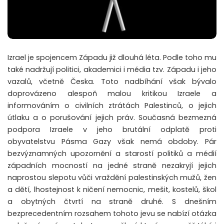
Izrael je spojencem Západu již dlouhá léta. Podle toho mu
také nadržují politici, akademici i média tzv. Západu i jeho
vazalů, včetně Česka. Toto nadbíhání však bývalo
doprovázeno alespoň malou kritikou Izraele a
informováním o civilních ztrátách Palestinců, o jejich
útlaku a o porušování jejich práv. Současná bezmezná
podpora Izraele v jeho brutální odplatě proti
obyvatelstvu Pásma Gazy však nemá obdoby. Pár
bezvýznamných upozornění a starostí politiků a médií
západních mocností na jedné straně nezakryjí jejich
naprostou slepotu vůči vraždění palestinských mužů, žen
a dětí, lhostejnost k ničení nemocnic, mešit, kostelů, škol
a obytných čtvrtí na straně druhé. S dnešním
bezprecedentním rozsahem tohoto jevu se nabízí otázka