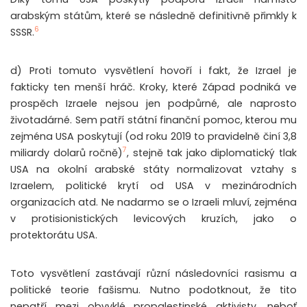
arabským státům, které se následně definitivně přimkly k
6
SSSR.
d) Proti tomuto vysvětlení hovoří i fakt, že Izrael je
fakticky ten menší hráč. Kroky, které Západ podniká ve
prospěch Izraele nejsou jen podpůrné, ale naprosto
životadárné. Sem patří státní finanční pomoc, kterou mu
zejména USA poskytují (od roku 2019 to pravidelně činí 3,8
7
miliardy dolarů ročně)
, stejně tak jako diplomatický tlak
USA na okolní arabské státy normalizovat vztahy s
Izraelem, politické krytí od USA v mezinárodních
organizacích atd. Ne nadarmo se o Izraeli mluví, zejména
v protisionistických levicových kruzích, jako o
protektorátu USA.
Toto vysvětlení zastávají různí následovníci rasismu a
politické teorie fašismu. Nutno podotknout, že tito
nepatří mezi obvyklé propalestinské aktivisty, neboť