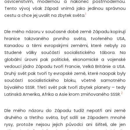
osvícenstvím, modernou a nakonec postmodernou.
Tento vývoj však Západ vnímá jako jedinou správnou
1
cestu a chce jej uvalit na zbytek světa.
Dle mého názoru v současné době země Západu kopírují
hranice takzvaného prvního světa, tvořeného USA,
Kanadou a těmi evropskými zeměmi, které nebyly za
Studené války součástí socialistického tábora. Na
globální úrovni pak politické, ekonomické a vojenské
vedoucí jádro Západu tvoří Francie, Velká Británie a USA.
Druhý svět pak tvoří ty evropské země, které naopak byly
součástí socialistického bloku, včetně samotného
bývalého SSSR. Třetí svět pak tvoří zbytek planety – tedy
2
Latinská Amerika, Afrika a Asie krom zmiňovaného SSSR.
Dle mého názoru do Západu tudíž nepatří ani země
druhého a třetího světa, byť sdílí se Západem mnohé
rysy, protože nejsou jejich původci ani šiřiteli, ale jen