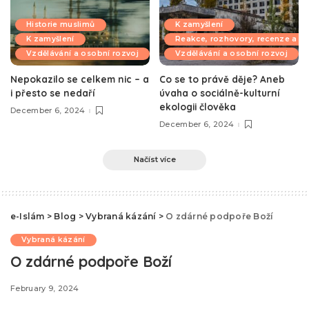
Historie muslimů
K zamyšlení
K zamyšlení
Reakce, rozhovory, recenze a k
Vzdělávání a osobní rozvoj
Vzdělávání a osobní rozvoj
Nepokazilo se celkem nic – a
Co se to právě děje? Aneb
i přesto se nedaří
úvaha o sociálně-kulturní
ekologii člověka
December 6, 2024
December 6, 2024
Načíst více
e-Islám
>
Blog
>
Vybraná kázání
>
O zdárné podpoře Boží
Vybraná kázání
O zdárné podpoře Boží
February 9, 2024