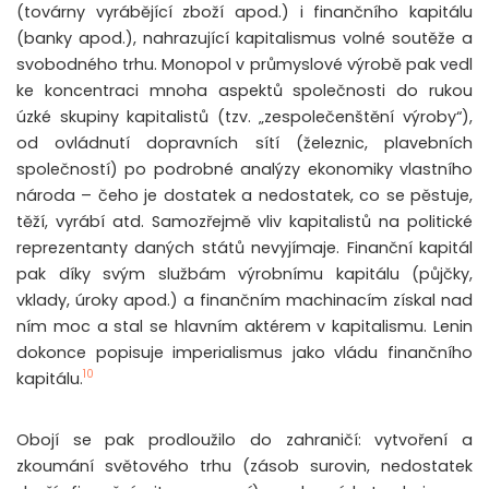
(továrny vyrábějící zboží apod.) i finančního kapitálu
(banky apod.), nahrazující kapitalismus volné soutěže a
svobodného trhu. Monopol v průmyslové výrobě pak vedl
ke koncentraci mnoha aspektů společnosti do rukou
úzké skupiny kapitalistů (tzv. „zespolečenštění výroby“),
od ovládnutí dopravních sítí (železnic, plavebních
společností) po podrobné analýzy ekonomiky vlastního
národa – čeho je dostatek a nedostatek, co se pěstuje,
těží, vyrábí atd. Samozřejmě vliv kapitalistů na politické
reprezentanty daných států nevyjímaje. Finanční kapitál
pak díky svým službám výrobnímu kapitálu (půjčky,
vklady, úroky apod.) a finančním machinacím získal nad
ním moc a stal se hlavním aktérem v kapitalismu. Lenin
dokonce popisuje imperialismus jako vládu finančního
10
kapitálu.
Obojí se pak prodloužilo do zahraničí: vytvoření a
zkoumání světového trhu (zásob surovin, nedostatek