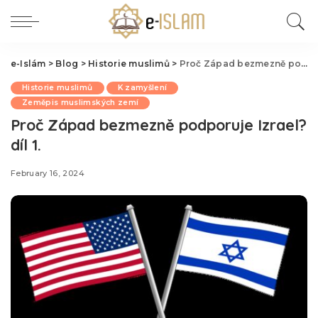
e-Islám
>
Blog
>
Historie muslimů
>
Proč Západ bezmezně podporuje Izrael? díl 1.
Historie muslimů
K zamyšlení
Zeměpis muslimských zemí
Proč Západ bezmezně podporuje Izrael?
díl 1.
February 16, 2024