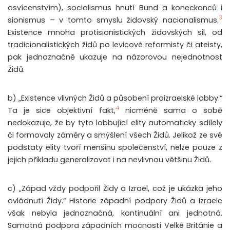
osvícenstvím), socialismus hnutí Bund a koneckonců i
3
sionismus – v tomto smyslu židovský nacionalismus.
Existence mnoha protisionistických židovských sil, od
tradicionalistických židů po levicové reformisty či ateisty,
pak jednoznačně ukazuje na názorovou nejednotnost
Židů.
b) „Existence vlivných Židů a působení proizraelské lobby.“
4
Ta je sice objektivní fakt,
nicméně sama o sobě
nedokazuje, že by tyto lobbující elity automaticky sdílely
či formovaly záměry a smýšlení všech Židů. Jelikož ze své
podstaty elity tvoří menšinu společenství, nelze pouze z
jejich příkladu generalizovat i na nevlivnou většinu Židů.
c) „Západ vždy podpořil Židy a Izrael, což je ukázka jeho
ovládnutí Židy.“ Historie západní podpory Židů a Izraele
však nebyla jednoznačná, kontinuální ani jednotná.
Samotná podpora západních mocností Velké Británie a