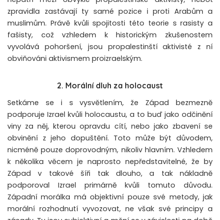
zpravidla zastávají ty samé pozice i proti Arabům a
muslimům. Právě kvůli spojitosti této teorie s rasisty a
fašisty, což vzhledem k historickým zkušenostem
vyvolává pohoršení, jsou propalestinští aktivisté z ní
obviňováni aktivismem proizraelským.
2. Morální dluh za holocaust
Setkáme se i s vysvětlením, že Západ bezmezně
podporuje Izrael kvůli holocaustu, a to buď jako odčinění
viny za něj, kterou opravdu cítí, nebo jako zbavení se
obvinění z jeho dopuštění. Toto může být důvodem,
nicméně pouze doprovodným, nikoliv hlavním. Vzhledem
k několika věcem je naprosto nepředstavitelné, že by
Západ v takové šíři tak dlouho, a tak nákladně
podporoval Izrael primárně kvůli tomuto důvodu.
Západní morálka má objektivní pouze své metody, jak
morální rozhodnutí vyvozovat, ne však své principy a