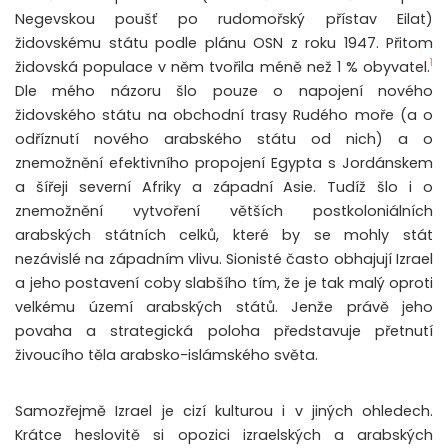
Negevskou poušť po rudomořský přístav Eilat)
židovskému státu podle plánu OSN z roku 1947. Přitom
1
židovská populace v něm tvořila méně než 1 % obyvatel.
Dle mého názoru šlo pouze o napojení nového
židovského státu na obchodní trasy Rudého moře (a o
odříznutí nového arabského státu od nich) a o
znemožnění efektivního propojení Egypta s Jordánskem
a šířeji severní Afriky a západní Asie. Tudíž šlo i o
znemožnění vytvoření větších postkoloniálních
arabských státních celků, které by se mohly stát
nezávislé na západním vlivu. Sionisté často obhajují Izrael
a jeho postavení coby slabšího tím, že je tak malý oproti
velkému území arabských států. Jenže právě jeho
povaha a strategická poloha představuje přetnutí
živoucího těla arabsko-islámského světa.
Samozřejmě Izrael je cizí kulturou i v jiných ohledech.
Krátce heslovitě si opozici izraelských a arabských