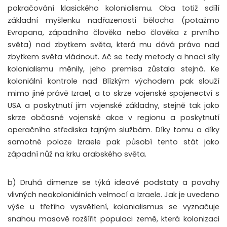
pokračování klasického kolonialismu. Oba totiž sdílí
základní myšlenku nadřazenosti bělocha (potažmo
Evropana, západního člověka nebo člověka z prvního
světa) nad zbytkem světa, která mu dává právo nad
zbytkem světa vládnout. Ač se tedy metody a hnací síly
kolonialismu měnily, jeho premisa zůstala stejná. Ke
koloniální kontrole nad Blízkým východem pak slouží
mimo jiné právě Izrael, a to skrze vojenské spojenectví s
USA a poskytnutí jim vojenské základny, stejně tak jako
skrze občasné vojenské akce v regionu a poskytnutí
operačního střediska tajným službám. Díky tomu a díky
samotné poloze Izraele pak působí tento stát jako
západní nůž na krku arabského světa.
b) Druhá dimenze se týká ideové podstaty a povahy
vlivných neokoloniálních velmocí a Izraele. Jak je uvedeno
výše u třetího vysvětlení, kolonialismus se vyznačuje
snahou masově rozšířit populaci země, která kolonizaci