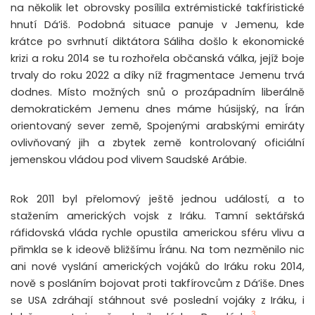
na několik let obrovsky posílila extrémistické takfíristické
hnutí Dá’iš. Podobná situace panuje v Jemenu, kde
krátce po svrhnutí diktátora Sáliha došlo k ekonomické
krizi a roku 2014 se tu rozhořela občanská válka, jejíž boje
trvaly do roku 2022 a díky níž fragmentace Jemenu trvá
dodnes. Místo možných snů o prozápadním liberálně
demokratickém Jemenu dnes máme húsijský, na Írán
orientovaný sever země, Spojenými arabskými emiráty
ovlivňovaný jih a zbytek země kontrolovaný oficiální
jemenskou vládou pod vlivem Saudské Arábie.
Rok 2011 byl přelomový ještě jednou událostí, a to
stažením amerických vojsk z Iráku. Tamní sektářská
ráfidovská vláda rychle opustila americkou sféru vlivu a
přimkla se k ideově bližšímu Íránu. Na tom nezměnilo nic
ani nové vyslání amerických vojáků do Iráku roku 2014,
nově s posláním bojovat proti takfírovcům z Dá’iše. Dnes
se USA zdráhají stáhnout své poslední vojáky z Iráku, i
3