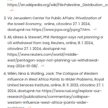
https://en.wikipedia.org/wiki/File:Palestine_Distribut
Viz Jerusalem Center for Public Affairs:
Privatization of
the Israeli Economy
, online, citováno 27. 1. 2024,
dostupné na: https://www.jcpa.org/jcprg7.htm.
Ali, Idrees & Stewart, Phil:
Pentagon says not planning a
US withdrawal from Iraq
, Reuters, online, 8. 1. 2024,
citováno 27. 1. 2024, dostupné na:
https://www.reuters.com/world/middle-
east/pentagon-says-not-planning-us-withdrawal-
iraq-2024-01-08/.
Wilén, Nina & Watling, Jack:
The Collapse of Western
Influence in West Africa Points to Wider Problems
, Royal
United Services Institute, online, 8. 11. 2023, citováno 27. 1.
2024, dostupné na: https://www.rusi.org/explore-our-
research/publications/commentary/collapse-
western-influence-west-africa-points-wider-