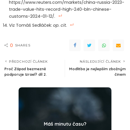
https://www.reuters.com/markets/china-russia-2023-
trade-value-hits-record-high-240-bln-chinese-
customs-2024-01-12/.
Viz Tomáš Sedláček:
op. cit.
0
SHARES
PŘEDCHOZÍ ČLÁNEK
NÁSLEDUJÍCÍ ČLÁNEK
Proč Západ bezmezně
Modlitba je nejlepším zbožným
podporuje Izrael? díl 2.
činem
Máš minutu času?