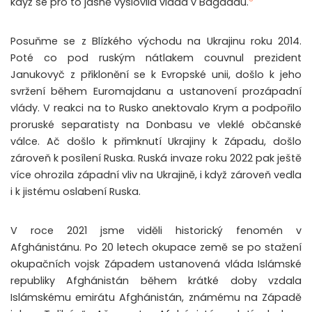
když se pro to jasně vyslovila vláda v Bagdádu.
Posuňme se z Blízkého východu na Ukrajinu roku 2014.
Poté co pod ruským nátlakem couvnul prezident
Janukovyč z přiklonění se k Evropské unii, došlo k jeho
svržení během Euromajdanu a ustanovení prozápadní
vlády. V reakci na to Rusko anektovalo Krym a podpořilo
proruské separatisty na Donbasu ve vleklé občanské
válce. Ač došlo k přimknutí Ukrajiny k Západu, došlo
zároveň k posílení Ruska. Ruská invaze roku 2022 pak ještě
více ohrozila západní vliv na Ukrajině, i když zároveň vedla
i k jistému oslabení Ruska.
V roce 2021 jsme viděli historický fenomén v
Afghánistánu. Po 20 letech okupace země se po stažení
okupačních vojsk Západem ustanovená vláda Islámské
republiky Afghánistán během krátké doby vzdala
Islámskému emirátu Afghánistán, známému na Západě