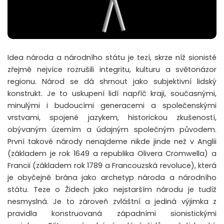
Idea národa a národního státu je tezí, skrze níž sionisté
zřejmě nejvíce rozrušili integritu, kulturu a světonázor
regionu. Národ se dá shrnout jako subjektivní lidský
konstrukt. Je to uskupení lidí napříč kraji, současnými,
minulými i budoucími generacemi a společenskými
vrstvami, spojené jazykem, historickou zkušeností,
obývaným územím a údajným společným původem.
První takové národy nenajdeme nikde jinde než v Anglii
(základem je rok 1649 a republika Olivera Cromwella) a
Francii (základem rok 1789 a Francouzská revoluce), která
je obyčejně brána jako archetyp národa a národního
státu. Teze o Židech jako nejstarším národu je tudíž
nesmyslná. Je to zároveň zvláštní a jediná výjimka z
pravidla konstruovaná západními sionistickými