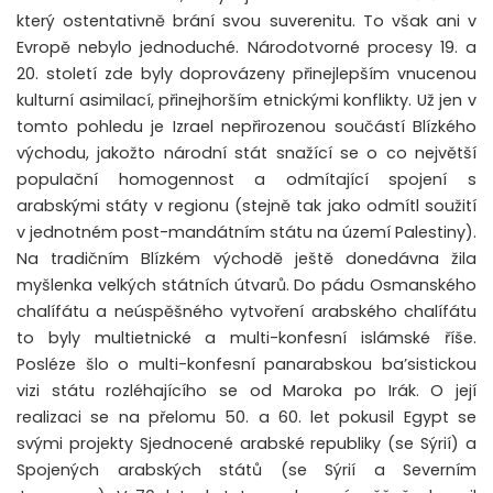
který ostentativně brání svou suverenitu. To však ani v
Evropě nebylo jednoduché. Národotvorné procesy 19. a
20. století zde byly doprovázeny přinejlepším vnucenou
kulturní asimilací, přinejhorším etnickými konflikty. Už jen v
tomto pohledu je Izrael nepřirozenou součástí Blízkého
východu, jakožto národní stát snažící se o co největší
populační homogennost a odmítající spojení s
arabskými státy v regionu (stejně tak jako odmítl soužití
v jednotném post-mandátním státu na území Palestiny).
Na tradičním Blízkém východě ještě donedávna žila
myšlenka velkých státních útvarů. Do pádu Osmanského
chalífátu a neúspěšného vytvoření arabského chalífátu
to byly multietnické a multi-konfesní islámské říše.
Posléze šlo o multi-konfesní panarabskou ba’sistickou
vizi státu rozléhajícího se od Maroka po Irák. O její
realizaci se na přelomu 50. a 60. let pokusil Egypt se
svými projekty Sjednocené arabské republiky (se Sýrií) a
Spojených arabských států (se Sýrií a Severním