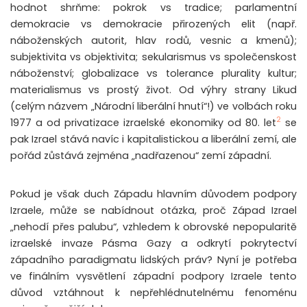
hodnot shrňme: pokrok vs tradice; parlamentní
demokracie vs demokracie přirozených elit (např.
náboženských autorit, hlav rodů, vesnic a kmenů);
subjektivita vs objektivita; sekularismus vs společenskost
náboženství; globalizace vs tolerance plurality kultur;
materialismus vs prostý život. Od výhry strany Likud
(celým názvem „Národní liberální hnutí“!) ve volbách roku
2
1977 a od privatizace izraelské ekonomiky od 80. let
se
pak Izrael stává navíc i kapitalistickou a liberální zemí, ale
pořád zůstává zejména „nadřazenou“ zemí západní.
Pokud je však duch Západu hlavním důvodem podpory
Izraele, může se nabídnout otázka, proč Západ Izrael
„nehodí přes palubu“, vzhledem k obrovské nepopularitě
izraelské invaze Pásma Gazy a odkrytí pokrytectví
západního paradigmatu lidských práv? Nyní je potřeba
ve finálním vysvětlení západní podpory Izraele tento
důvod vztáhnout k nepřehlédnutelnému fenoménu