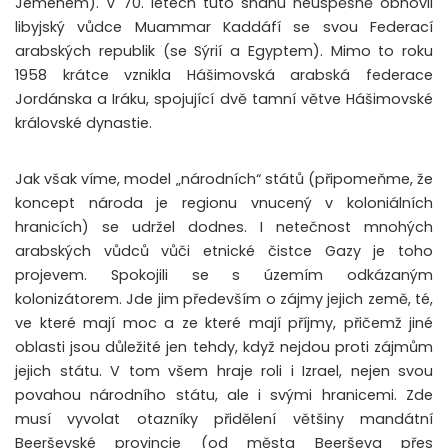
Jemenem). V 70. letech tuto snahu neúspěšně obnovil
libyjský vůdce Muammar Kaddáfí se svou Federací
arabských republik (se Sýrií a Egyptem). Mimo to roku
1958 krátce vznikla Hášimovská arabská federace
Jordánska a Iráku, spojující dvě tamní větve Hášimovské
královské dynastie.
Jak však víme, model „národních“ států (připomeňme, že
koncept národa je regionu vnucený v koloniálních
hranicích) se udržel dodnes. I netečnost mnohých
arabských vůdců vůči etnické čistce Gazy je toho
projevem. Spokojili se s územím odkázaným
kolonizátorem. Jde jim především o zájmy jejich země, té,
ve které mají moc a ze které mají příjmy, přičemž jiné
oblasti jsou důležité jen tehdy, když nejdou proti zájmům
jejich státu. V tom všem hraje roli i Izrael, nejen svou
povahou národního státu, ale i svými hranicemi. Zde
musí vyvolat otazníky přidělení většiny mandátní
Beerševské provincie (od města Beerševa přes