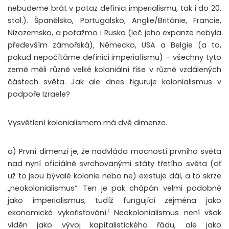
nebudeme brát v potaz definici imperialismu, tak i do 20.
stol.). Španělsko, Portugalsko, Anglie/Británie, Francie,
Nizozemsko, a potažmo i Rusko (leč jeho expanze nebyla
především zámořská), Německo, USA a Belgie (a to,
pokud nepočítáme definici imperialismu) – všechny tyto
země měli různě velké koloniální říše v různě vzdálených
částech světa. Jak ale dnes figuruje kolonialismus v
podpoře Izraele?
Vysvětlení kolonialismem má dvě dimenze.
a) První dimenzí je, že nadvláda mocností prvního světa
nad nyní oficiálně svrchovanými státy třetího světa (ať
už to jsou bývalé kolonie nebo ne) existuje dál, a to skrze
„neokolonialismus“. Ten je pak chápán velmi podobně
jako imperialismus, tudíž fungující zejména jako
1
ekonomické vykořisťování.
Neokolonialismus není však
viděn jako vývoj kapitalistického řádu, ale jako