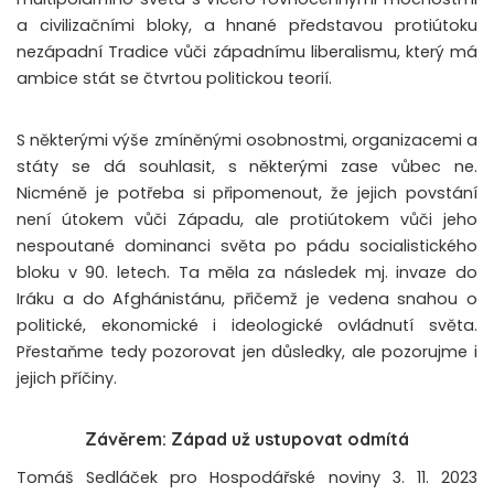
a civilizačními bloky, a hnané představou protiútoku
nezápadní Tradice vůči západnímu liberalismu, který má
ambice stát se čtvrtou politickou teorií.
S některými výše zmíněnými osobnostmi, organizacemi a
státy se dá souhlasit, s některými zase vůbec ne.
Nicméně je potřeba si připomenout, že jejich povstání
není útokem vůči Západu, ale protiútokem vůči jeho
nespoutané dominanci světa po pádu socialistického
bloku v 90. letech. Ta měla za následek mj. invaze do
Iráku a do Afghánistánu, přičemž je vedena snahou o
politické, ekonomické i ideologické ovládnutí světa.
Přestaňme tedy pozorovat jen důsledky, ale pozorujme i
jejich příčiny.
Závěrem: Západ už ustupovat odmítá
Tomáš Sedláček pro Hospodářské noviny 3. 11. 2023