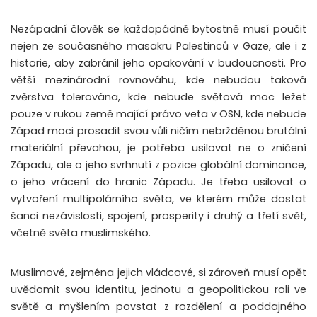
Nezápadní člověk se každopádně bytostně musí poučit
nejen ze současného masakru Palestinců v Gaze, ale i z
historie, aby zabránil jeho opakování v budoucnosti. Pro
větší mezinárodní rovnováhu, kde nebudou taková
zvěrstva tolerována, kde nebude světová moc ležet
pouze v rukou země mající právo veta v OSN, kde nebude
Západ moci prosadit svou vůli ničím nebržděnou brutální
materiální převahou, je potřeba usilovat ne o zničení
Západu, ale o jeho svrhnutí z pozice globální dominance,
o jeho vrácení do hranic Západu. Je třeba usilovat o
vytvoření multipolárního světa, ve kterém může dostat
šanci nezávislosti, spojení, prosperity i druhý a třetí svět,
včetně světa muslimského.
Muslimové, zejména jejich vládcové, si zároveň musí opět
uvědomit svou identitu, jednotu a geopolitickou roli ve
světě a myšlením povstat z rozdělení a poddajného