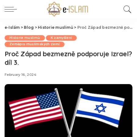
e-Islám
>
Blog
>
Historie muslimů
>
Proč Západ bezmezně podporuje Izrael? díl 3.
Historie muslimů
K zamyšlení
Zeměpis muslimských zemí
Proč Západ bezmezně podporuje Izrael?
díl 3.
February 16, 2024