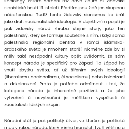
sociology. Přitom národní ráz dává židům až židovské
sionistické hnutí 19. století. Předtím jsou židé jen skupinou
náboženskou. Tudíž tento židovský sionismus lze brát
jako druh nacionalistické ideologie. V objektivním pojetí je
pak židovský národ zhruba stejně starý, jako ten
palestinský, který se formuje souběžně s ním, i když sama
palestinská regionální identita v rámci islámsko-
arabského světa je mnohem starší. Nicméně zde by si
měly také nezápadní kultury opět uvědomit, že sám
koncept národa je specifický pro Západ. To Západ ho
vnutil zbytku světa, ať už šířením svých ideologií
(liberalismu, nacionalismu, či socialismu) nebo kolonizací
a dekolonizací. Proto je potřeba odmítnout i tezi, že
kategorie národa je inherentně pozitivní, a že jeho
vytvoření či nevytvoření je měřítkem vyspělosti či
zaostalosti lidských skupin.
Národní stát je pak politický útvar, ve kterém je politická
moc v rukou národa, který v jeho hranicích tvoří většinu a