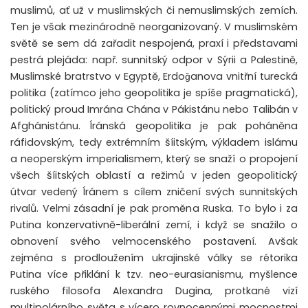
muslimů, ať už v muslimských či nemuslimských zemích.
Ten je však mezinárodně neorganizovaný. V muslimském
světě se sem dá zařadit nespojená, praxí i představami
pestrá plejáda: např. sunnitský odpor v Sýrii a Palestině,
Muslimské bratrstvo v Egyptě, Erdoǧanova vnitřní turecká
politika (zatímco jeho geopolitika je spíše pragmatická),
politický proud Imrána Chána v Pákistánu nebo Talibán v
Afghánistánu. Íránská geopolitika je pak poháněna
ráfidovským, tedy extrémním šíitským, výkladem islámu
a neoperským imperialismem, který se snaží o propojení
všech šíitských oblastí a režimů v jeden geopolitický
útvar vedený Íránem s cílem zničení svých sunnitských
rivalů. Velmi zásadní je pak proměna Ruska. To bylo i za
Putina konzervativně-liberální zemí, i když se snažilo o
obnovení svého velmocenského postavení. Avšak
zejména s prodloužením ukrajinské války se rétorika
Putina více přiklání k tzv. neo-eurasianismu, myšlence
ruského filosofa Alexandra Dugina, protkané vizí
multipolárního světa s vícero rovnocennými mocnostmi