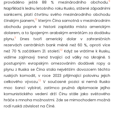
9
prováděno ještě 88 % mezinárodního obchodu.
Například k lednu letošního roku Rusko, stižené západními
sankcemi, platí čtvrtinu svého mezinárodního obchodu
10
čínským jüanem,
kterým Čína samotná v mezinárodním
obchodu poprvé v historii zaplatila místo americkým
dolarem, a to Spojeným arabským emirátům za dodávku
11
plynu.
Dnes tvoří americký dolar v zahraničních
rezervách centrálních bank méně než 60 %, oproti více
12
než 70 % začátkem 21. století.
Když se vrátíme k Rusku,
vidíme zajímavý trend trvající od války na Ukrajině. S
postupným evropským omezováním dodávek ropy a
plynu z Ruska se Čína stala největším dovozcem těchto
ruských komodit, v roce 2023 přijímající polovinu jejich
13
celkového vývozu.
V současné pozici si nemá Rusko
moc šancí vybírat, zatímco pružná diplomacie jejího
komunistického vedení drží Čínu stále jako světového
hráče s mnoha možnostmi. Zde se mimochodem možná
rodí ruská závislost na Číně.