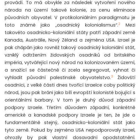
provádí. To má obvykle za následek vytvoření nového
národa na území takové kolonie, za cenu eliminace
původních obyvatel. V protikoloniálním paradigmatu je
2
toto známé jako „osadnický kolonialismus“.
Mezi
takovéto osadnicko-koloniální státy patří západní země
Kanada, Austrálie, Nový Zéland a zejména USA. Izrael je
pak chápán jako rovněž takový osadnický koloniální stát,
vzniklý odtržením židovských osadníků od britského
impéria, vytvářející nový národ na kolonizovaném území,
a snažící se částečně či zcela segregovat, vyhnat či
3
vyhladit původní palestinské obyvatelstvo.
Židovští
osadníci, z velké části dnes tvořící Izraelce coby politický
národ, jsou pak bráni jako bílí evropští kolonisté bojující s
orientálními barbary. V tom je druhý důvod západní
podpory Izraele. Třetím důvodem západní, konkrétně
americké a kanadské podpory Izraele je ten, že jde o
fundamentálně stejný, osadnicko-koloniální stát jako
tyto země. Pokud by zejména USA nepodporovaly Izrael,
ohrozily by pak vlastní dosavadní opodstatnění.