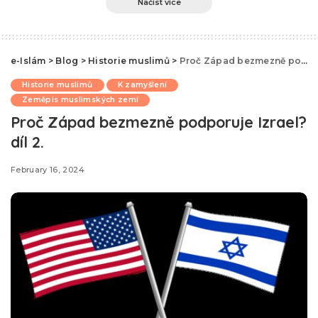
Načíst více
e-Islám
>
Blog
>
Historie muslimů
>
Proč Západ bezmezně podporuje Izrael? díl 2.
Historie muslimů
K zamyšlení
Zeměpis muslimských zemí
Proč Západ bezmezně podporuje Izrael?
díl 2.
February 16, 2024