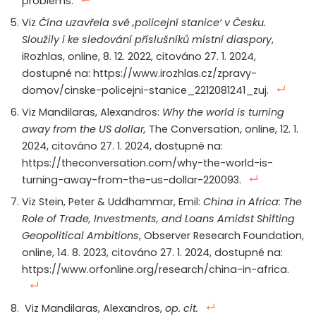
problems.
Viz
Čína uzavřela své ‚policejní stanice‘ v Česku.
Sloužily i ke sledování příslušníků místní diaspory
,
iRozhlas, online, 8. 12. 2022, citováno 27. 1. 2024,
dostupné na: https://www.irozhlas.cz/zpravy-
domov/cinske-policejni-stanice_2212081241_zuj.
Viz Mandilaras, Alexandros:
Why the world is turning
away from the US dollar,
The Conversation, online, 12. 1.
2024, citováno 27. 1. 2024, dostupné na:
https://theconversation.com/why-the-world-is-
turning-away-from-the-us-dollar-220093.
Viz Stein, Peter & Uddhammar, Emil:
China in Africa: The
Role of Trade, Investments, and Loans Amidst Shifting
Geopolitical Ambitions
, Observer Research Foundation,
online, 14. 8. 2023, citováno 27. 1. 2024, dostupné na:
https://www.orfonline.org/research/china-in-africa.
Viz Mandilaras, Alexandros,
op. cit.