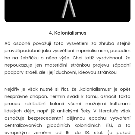
4. Kolonialismus
Ač osobně považuji toto vysvětlení za zhruba stejně
pravděpodobné jako vysvětlení imperialismem, posadím
ho na žebříčku o něco výše. Chci totiž vyzdvihnout, že
nepoukazuje jen materiální stránkou projevu západní
podpory Izraeli, ale i její duchovní, ideovou stránkou.
Nejdřív je však nutné si říct, že „kolonialismus“ je opět
nesprávně chápán. Termín svádí k tomu, označit takto
proces zakládání kolonií všemi možnými kulturami
lidských dějin, např. již antickými Řeky. V literatuře však
označuje bezprecedentní dějinnou epochu: vytvoření
centralizovaných globálních koloniálních říší, a to
evropskými zeměmi od 16. do 18. stol. (a pokud