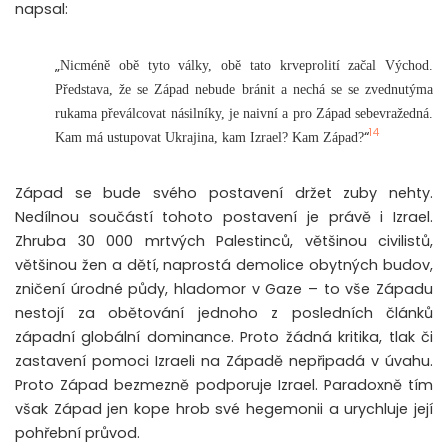
napsal:
„
Nicméně obě tyto války, obě tato krveprolití začal Východ.
Představa, že se Západ nebude bránit a nechá se se zvednutýma
rukama převálcovat násilníky, je naivní a pro Západ sebevražedná.
14
“
Kam má ustupovat Ukrajina, kam Izrael? Kam Západ?
Západ se bude svého postavení držet zuby nehty.
Nedílnou součástí tohoto postavení je právě i Izrael.
Zhruba 30 000 mrtvých Palestinců, většinou civilistů,
většinou žen a dětí, naprostá demolice obytných budov,
zničení úrodné půdy, hladomor v Gaze – to vše Západu
nestojí za obětování jednoho z posledních článků
západní globální dominance. Proto žádná kritika, tlak či
zastavení pomoci Izraeli na Západě nepřipadá v úvahu.
Proto Západ bezmezně podporuje Izrael. Paradoxně tím
však Západ jen kope hrob své hegemonii a urychluje její
pohřební průvod.