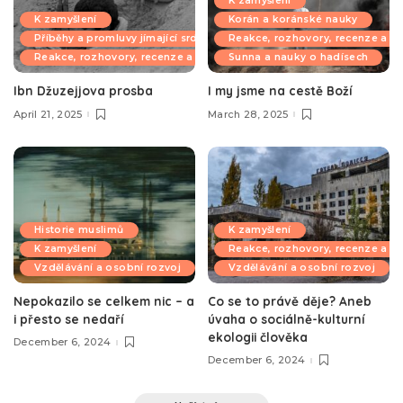
K zamyšlení
K zamyšlení
Korán a koránské nauky
Příběhy a promluvy jímající srdce
Reakce, rozhovory, recenze a k
Reakce, rozhovory, recenze a komentáře
Sunna a nauky o hadísech
Ibn Džuzejjova prosba
I my jsme na cestě Boží
April 21, 2025
March 28, 2025
Historie muslimů
K zamyšlení
K zamyšlení
Reakce, rozhovory, recenze a k
Vzdělávání a osobní rozvoj
Vzdělávání a osobní rozvoj
Nepokazilo se celkem nic – a
Co se to právě děje? Aneb
i přesto se nedaří
úvaha o sociálně-kulturní
ekologii člověka
December 6, 2024
December 6, 2024