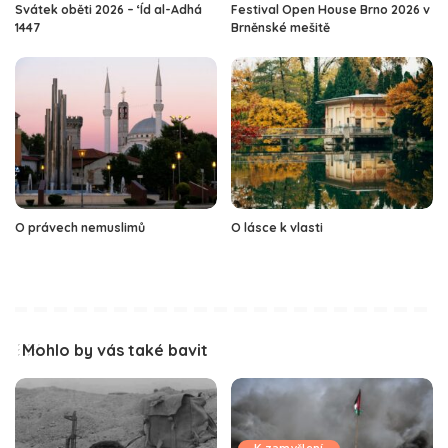
Svátek oběti 2026 – ‘Íd al-Adhá
Festival Open House Brno 2026 v
1447
Brněnské mešitě
O právech nemuslimů
O lásce k vlasti
Mohlo by vás také bavit