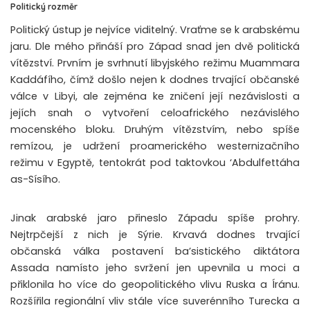
Politický rozměr
Politický ústup je nejvíce viditelný. Vraťme se k arabskému
jaru. Dle mého přináší pro Západ snad jen dvě politická
vítězství. Prvním je svrhnutí libyjského režimu Muammara
Kaddáfího, čímž došlo nejen k dodnes trvající občanské
válce v Libyi, ale zejména ke zničení její nezávislosti a
jejích snah o vytvoření celoafrického nezávislého
mocenského bloku. Druhým vítězstvím, nebo spíše
remízou, je udržení proamerického westernizačního
režimu v Egyptě, tentokrát pod taktovkou ‘Abdulfettáha
as-Sísího.
Jinak arabské jaro přineslo Západu spíše prohry.
Nejtrpčejší z nich je Sýrie. Krvavá dodnes trvající
občanská válka postavení ba’sistického diktátora
Assada namísto jeho svržení jen upevnila u moci a
přiklonila ho více do geopolitického vlivu Ruska a Íránu.
Rozšířila regionální vliv stále více suverénního Turecka a