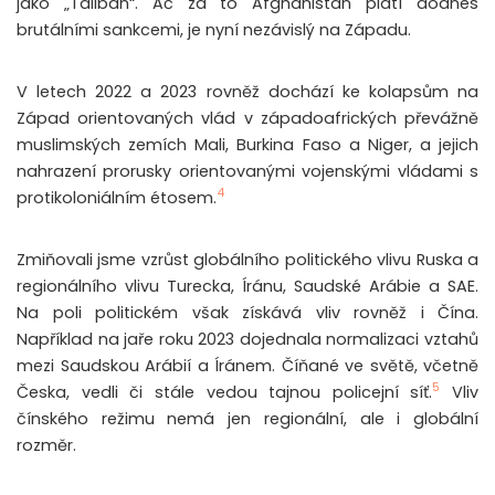
jako „Talibán“. Ač za to Afghánistán platí dodnes
brutálními sankcemi, je nyní nezávislý na Západu.
V letech 2022 a 2023 rovněž dochází ke kolapsům na
Západ orientovaných vlád v západoafrických převážně
muslimských zemích Mali, Burkina Faso a Niger, a jejich
nahrazení prorusky orientovanými vojenskými vládami s
4
protikoloniálním étosem.
Zmiňovali jsme vzrůst globálního politického vlivu Ruska a
regionálního vlivu Turecka, Íránu, Saudské Arábie a SAE.
Na poli politickém však získává vliv rovněž i Čína.
Například na jaře roku 2023 dojednala normalizaci vztahů
mezi Saudskou Arábií a Íránem. Číňané ve světě, včetně
5
Česka, vedli či stále vedou tajnou policejní síť.
Vliv
čínského režimu nemá jen regionální, ale i globální
rozměr.