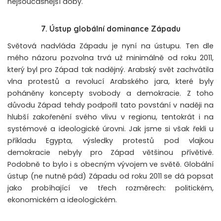
nejsoučasnější doby.
7. Ústup globální dominance Západu
Světová nadvláda Západu je nyní na ústupu. Ten dle
mého názoru pozvolna trvá už minimálně od roku 2011,
který byl pro Západ tak nadějný. Arabský svět zachvátila
vlna protestů a revolucí Arabského jara, které byly
poháněny koncepty svobody a demokracie. Z toho
důvodu Západ tehdy podpořil tato povstání v naději na
hlubší zakořenění svého vlivu v regionu, tentokrát i na
systémové a ideologické úrovni. Jak jsme si však řekli u
příkladu Egypta, výsledky protestů pod vlajkou
demokracie nebyly pro Západ většinou přívětivé.
Podobně to bylo i s obecným vývojem ve světě. Globální
ústup (ne nutně pád) Západu od roku 2011 se dá popsat
jako probíhající ve třech rozměrech: politickém,
ekonomickém a ideologickém.