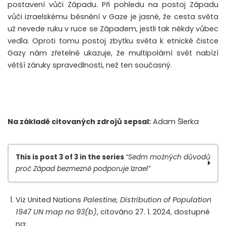
postavení vůči Západu. Při pohledu na postoj Západu
vůči izraelskému běsnění v Gaze je jasné, že cesta světa
už nevede ruku v ruce se Západem, jestli tak někdy vůbec
vedla. Oproti tomu postoj zbytku světa k etnické čistce
Gazy nám zřetelně ukazuje, že multipolární svět nabízí
větší záruky spravedlnosti, než ten současný.
Na základě citovaných zdrojů sepsal:
Adam Šlerka
This is post 3 of 3 in the series
“Sedm možných důvodů
proč Západ bezmezně podporuje Izrael”
Proč Západ bezmezně podporuje Izrael? díl 1.
Viz United Nations
Palestine, Distribution of Population
Proč Západ bezmezně podporuje Izrael? díl 2.
1947 UN map no 93(b)
, citováno 27. 1. 2024, dostupné
Proč Západ bezmezně podporuje Izrael? díl 3.
na: