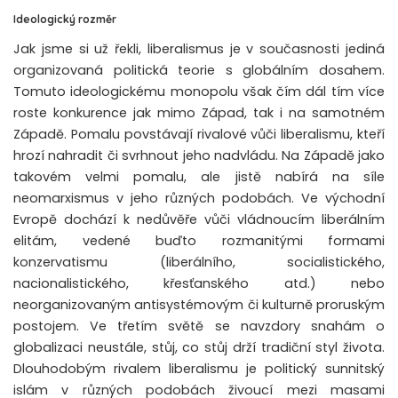
Ideologický rozměr
Jak jsme si už řekli, liberalismus je v současnosti jediná
organizovaná politická teorie s globálním dosahem.
Tomuto ideologickému monopolu však čím dál tím více
roste konkurence jak mimo Západ, tak i na samotném
Západě. Pomalu povstávají rivalové vůči liberalismu, kteří
hrozí nahradit či svrhnout jeho nadvládu. Na Západě jako
takovém velmi pomalu, ale jistě nabírá na síle
neomarxismus v jeho různých podobách. Ve východní
Evropě dochází k nedůvěře vůči vládnoucím liberálním
elitám, vedené buďto rozmanitými formami
konzervatismu (liberálního, socialistického,
nacionalistického, křesťanského atd.) nebo
neorganizovaným antisystémovým či kulturně proruským
postojem. Ve třetím světě se navzdory snahám o
globalizaci neustále, stůj, co stůj drží tradiční styl života.
Dlouhodobým rivalem liberalismu je politický sunnitský
islám v různých podobách živoucí mezi masami