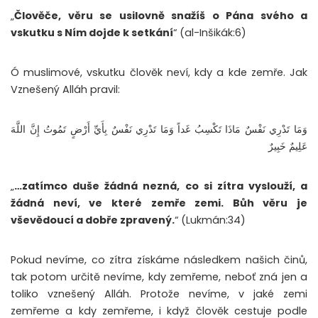
„
Člověče, věru se usilovně snažíš o Pána svého a
vskutku s Ním dojde k setkání
“ (al-Inšikák:6)
Ó muslimové, vskutku člověk neví, kdy a kde zemře. Jak
Vznešený Alláh pravil:
وَمَا تَدْرِي نَفْسٌ مَاذَا تَكْسِبُ غَداً وَمَا تَدْرِي نَفْسٌ بِأَيِّ أَرْضٍ تَمُوتُ إِنَّ اللَّهَ
عَلِيمٌ خَبِيرٌ
„
…zatímco duše žádná nezná, co si zítra vyslouží, a
žádná neví, ve které zemře zemi. Bůh věru je
vševědoucí a dobře zpravený.
“ (Lukmán:34)
Pokud nevíme, co zítra získáme následkem našich činů,
tak potom určitě nevíme, kdy zemřeme, neboť zná jen a
toliko vznešený Alláh. Protože nevíme, v jaké zemi
zemřeme a kdy zemřeme, i když člověk cestuje podle