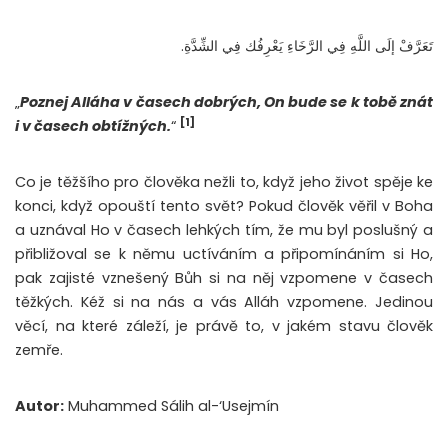
تَعَرَّفْ إلَى اللَّهِ فِي الرَّخَاءِ يَعْرِفُك فِي الشِّدَّةِ.
„
Poznej Alláha v časech dobrých, On bude se k tobě znát
[1]
i v časech obtížných.
“
Co je těžšího pro člověka nežli to, když jeho život spěje ke
konci, když opouští tento svět? Pokud člověk věřil v Boha
a uznával Ho v časech lehkých tím, že mu byl poslušný a
přibližoval se k němu uctíváním a připomínáním si Ho,
pak zajisté vznešený Bůh si na něj vzpomene v časech
těžkých. Kéž si na nás a vás Alláh vzpomene. Jedinou
věcí, na které záleží, je právě to, v jakém stavu člověk
zemře.
Autor:
Muhammed Sálih al-‘Usejmín