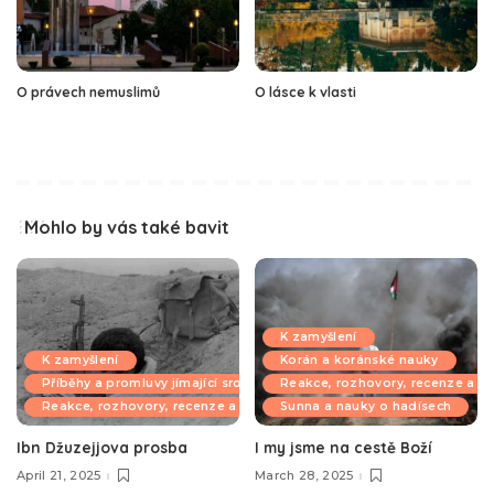
O právech nemuslimů
O lásce k vlasti
Mohlo by vás také bavit
K zamyšlení
K zamyšlení
Korán a koránské nauky
Příběhy a promluvy jímající srdce
Reakce, rozhovory, recenze a k
Reakce, rozhovory, recenze a komentáře
Sunna a nauky o hadísech
Ibn Džuzejjova prosba
I my jsme na cestě Boží
April 21, 2025
March 28, 2025