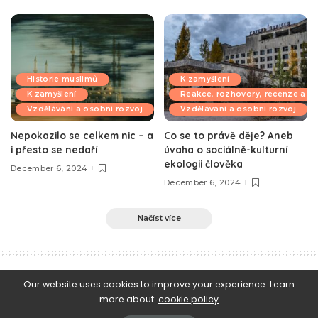
Historie muslimů
K zamyšlení
K zamyšlení
Reakce, rozhovory, recenze a k
Vzdělávání a osobní rozvoj
Vzdělávání a osobní rozvoj
Nepokazilo se celkem nic – a
Co se to právě děje? Aneb
i přesto se nedaří
úvaha o sociálně-kulturní
ekologii člověka
December 6, 2024
December 6, 2024
Načíst více
e-Islám
>
Blog
>
Islámské právo a jeho předpisy
>
Ibnu l-Kajjim: Kdo je ten, kdo se skutečně postí?
Our website uses cookies to improve your experience. Learn
more about:
cookie policy
Islámské právo a jeho předpisy
Příběhy a promluvy jímající srdce