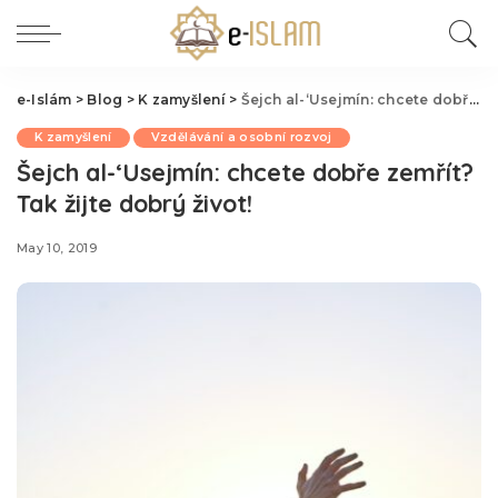
e-Islám
>
Blog
>
K zamyšlení
>
Šejch al-‘Usejmín: chcete dobře zemřít? Tak žijte dobrý život!
K zamyšlení
Vzdělávání a osobní rozvoj
Šejch al-‘Usejmín: chcete dobře zemřít?
Tak žijte dobrý život!
May 10, 2019