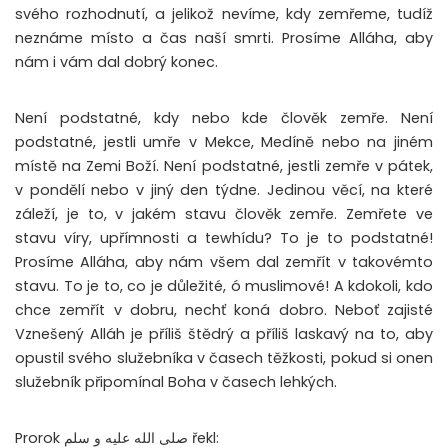
svého rozhodnutí, a jelikož nevíme, kdy zemřeme, tudíž
neznáme místo a čas naší smrti. Prosíme Alláha, aby
nám i vám dal dobrý konec.
Není podstatné, kdy nebo kde člověk zemře. Není
podstatné, jestli umře v Mekce, Medíně nebo na jiném
místě na Zemi Boží. Není podstatné, jestli zemře v pátek,
v pondělí nebo v jiný den týdne. Jedinou věcí, na které
záleží, je to, v jakém stavu člověk zemře. Zemřete ve
stavu víry, upřímnosti a tewhídu? To je to podstatné!
Prosíme Alláha, aby nám všem dal zemřít v takovémto
stavu. To je to, co je důležité, ó muslimové! A kdokoli, kdo
chce zemřít v dobru, nechť koná dobro. Neboť zajisté
Vznešený Alláh je příliš štědrý a příliš laskavý na to, aby
opustil svého služebníka v časech těžkosti, pokud si onen
služebník připomínal Boha v časech lehkých.
Prorok صلى الله عليه و سلم řekl: