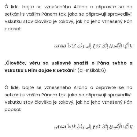
Ó lidé, bojte se vznešeného Alláha a připravte se na
setkání s vaším Pánem tak, jako se připravují spravedliví.
Vskutku stav člověka je takový, jak ho jeho vznešený Pán
popsal:
يَا أَيُّهَا الْأِنْسَانُ إِنَّكَ كَادِحٌ إِلَى رَبِّكَ كَدْحاً فَمُلاقِيهِ
„
Člověče, věru se usilovně snažíš o Pána svého a
vskutku s Ním dojde k setkání
“ (al-Inšikák:6)
Ó lidé, bojte se vznešeného Alláha a připravte se na
setkání s vaším Pánem tak, jako se připravují spravedliví.
Vskutku stav člověka je takový, jak ho jeho vznešený Pán
popsal:
يَا أَيُّهَا الْأِنْسَانُ إِنَّكَ كَادِحٌ إِلَى رَبِّكَ كَدْحاً فَمُلاقِيهِ