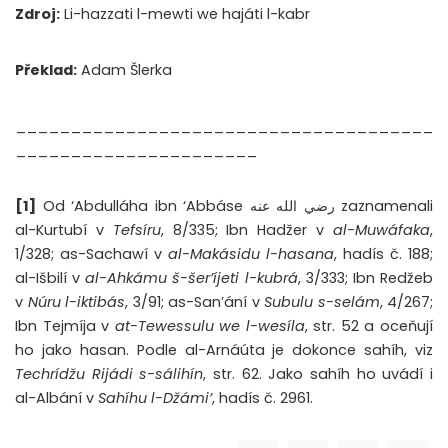
Zdroj:
Li-hazzati l-mewti we hajáti l-kabr
Překlad:
Adam Šlerka
______________________________________
______________________
[1]
Od ‘Abdulláha ibn ‘Abbáse رضي الله عنه zaznamenali
al-Kurtubí v
Tefsíru
, 8/335; Ibn Hadžer v
al-Muwáfaka
,
1/328; as-Sachawí v
al-Makásidu l-hasana
, hadís č. 188;
al-Išbilí v
al-Ahkámu š-šer’íjeti l-kubrá
, 3/333; Ibn Redžeb
v
Núru l-iktibás
, 3/91; as-San’ání v
Subulu s-selám
, 4/267;
Ibn Tejmíja v
at-Tewessulu we l-wesíla
, str. 52 a oceňují
ho jako hasan. Podle al-Arnáúta je dokonce sahíh, viz
Techrídžu Rijádi s-sálihín
, str. 62. Jako sahíh ho uvádí i
al-Albání v
Sahíhu l-Džámi’
, hadís č. 2961.