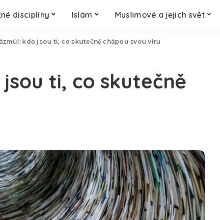
né disciplíny
Islám
Muslimové a jejich svět
ázmúl: kdo jsou ti, co skutečně chápou svou víru
jsou ti, co skutečně