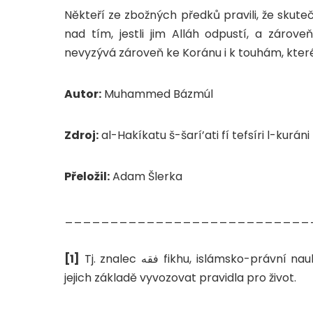
Někteří ze zbožných předků pravili, že skute
nad tím, jestli jim Alláh odpustí, a záro
nevyzývá zároveň ke Koránu i k touhám, které
Autor:
Muhammed Bázmúl
Zdroj:
al-Hakíkatu š-šarí’ati fí tefsíri l-kurán
Přeložil:
Adam Šlerka
___________________________
[1]
Tj. znalec فقه fikhu, islámsko-právní nauky, učenec, schopný chápat šarí’atské důkazy a na
jejich základě vyvozovat pravidla pro život.