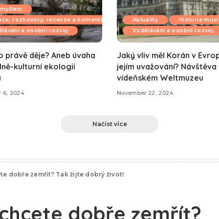
myšlení
ce, rozhovory, recenze a komentáře
Aktuality
Historie mus
lávání a osobní rozvoj
Vzdělávání a osobní rozvoj
o právě děje? Aneb úvaha
Jaký vliv měl Korán v Evro
lně-kulturní ekologii
jejím uvažování? Návštěva
a
vídeňském Weltmuzeu
 6, 2024
November 22, 2024
Načíst více
te dobře zemřít? Tak žijte dobrý život!
 chcete dobře zemřít?