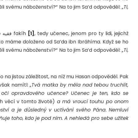
ěli svému náboženství?“ Na to jim Sa’d odpověděl: „
Ti,
Vskutku naši zbožní předkové používali slovo فقيه fakíh
[1]
, tedy učenec, jenom pro ty lidi, jejichž
k to máme doloženo od Sa’da ibn Ibráhíma. Když se ho
ěli svému náboženství?“ Na to jim Sa’d odpověděl: „
Ti,
 na jistou záležitost, na níž mu Hasan odpověděl. Pak
však namítl: „
Tvá matka by měla nad tebou truchlit,
í oči opravdového učence? Učenec je ten, kdo se
h věcí v tomto životě)
a má vroucí touhu po onom
nství a je důsledný v uctívání svého Pána. Nemluví
uje toho, kdo je pod ním. A nehledá pro sebe užitek