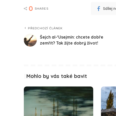
0
Sdílej
SHARES
PŘEDCHOZÍ ČLÁNEK
Šejch al-‘Usejmín: chcete dobře
zemřít? Tak žijte dobrý život!
Mohlo by vás také bavit