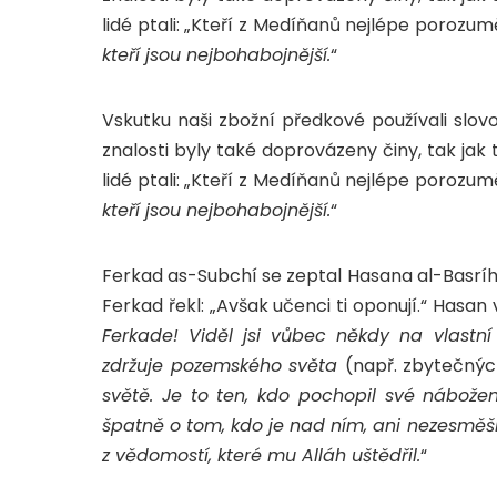
lidé ptali: „Kteří z Medíňanů nejlépe porozum
kteří jsou nejbohabojnější.
“
znalosti byly také doprovázeny činy, tak ja
lidé ptali: „Kteří z Medíňanů nejlépe porozum
kteří jsou nejbohabojnější.
“
Ferkad as-Subchí se zeptal Hasana al-Basrího
Ferkad řekl: „Avšak učenci ti oponují.“ Hasan 
Ferkade! Viděl jsi vůbec někdy na vlastn
zdržuje pozemského světa
(např. zbytečnýc
světě. Je to ten, kdo pochopil své nábože
špatně o tom, kdo je nad ním, ani nezesměšň
z vědomostí, které mu Alláh uštědřil.
“