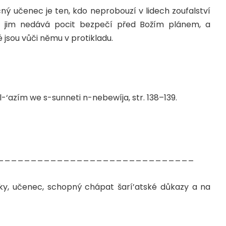
čný učenec je ten, kdo neprobouzí v lidech zoufalství
veň jim nedává pocit bezpečí před Božím plánem, a
 jsou vůči němu v protikladu.
i l-‘azím we s-sunneti n-nebewíja, str. 138–139.
______________________________