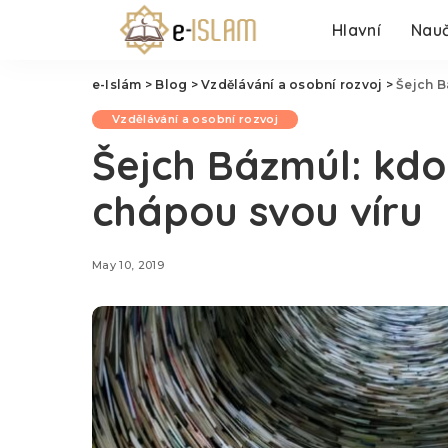
Hlavní
Nauč
e-Islám
>
Blog
>
Vzdělávání a osobní rozvoj
>
Šejch B
Vzdělávání a osobní rozvoj
Šejch Bázmúl: kdo 
chápou svou víru
May 10, 2019