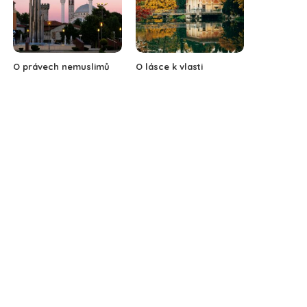
O právech nemuslimů
O lásce k vlasti