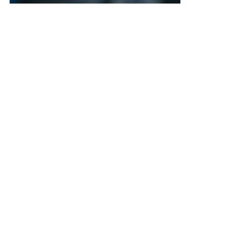
Máš minutu času?
Máš právo vědět. Následující řádky jsou
určeny tobě
Learn More
Nejnovějš