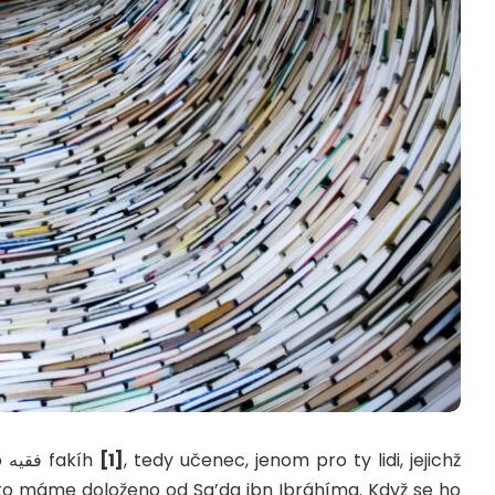
Vskutku naši zbožní předkové používali slovo فقيه fakíh
[1]
, tedy učenec, jenom pro ty lidi, jejichž
k to máme doloženo od Sa’da ibn Ibráhíma. Když se ho