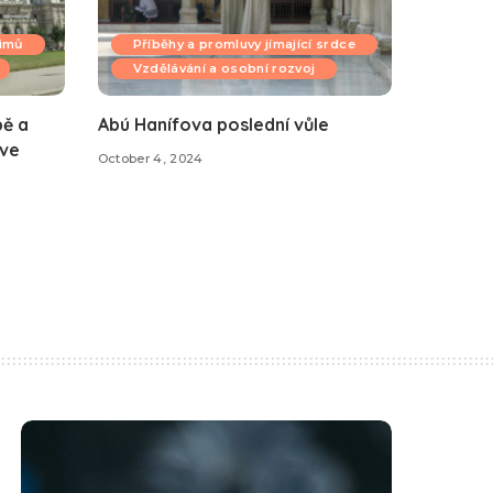
limů
Příběhy a promluvy jímající srdce
Vzdělávání a osobní rozvoj
pě a
Abú Hanífova poslední vůle
 ve
October 4, 2024