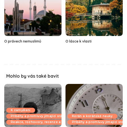
O právech nemuslimů
O lásce k vlasti
Mohlo by vás také bavit
K zamyšlení
Příběhy a promluvy jímající srdce
Korán a koránské nauky
Reakce, rozhovory, recenze a komentáře
Příběhy a promluvy jímající srdc