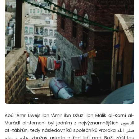
Abú ‘Amr Uwejs ibn ‘Ámir ibn Džuz´ ibn Málik al-Karní al-
Murádí al-Jemení byl jedním z nejvýznamnějších التابعون
at-tábi’ún, tedy následovníků společníků Proroka صلى الله
عليه و سلم, zbožný asketa z řad lidí pod Boží záštitou