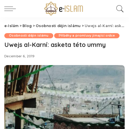
e-Islám
>
Blog
>
Osobnosti dějin islámu
>
Uwejs al-Karní: asketa této ummy
Osobnosti dějin islámu
Příběhy a promluvy jímající srdce
Uwejs al-Karní: asketa této ummy
December 6, 2019