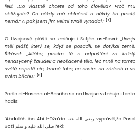
řekl: „Co vlastně chcete od toho člověka? Proč mu
ubližujete? On někdy má oblečení a někdy ho prostě
[7]
nemá.“ A pak jsem jim velmi tvrdě vynadal.
“
O Uwejsově plášti se zmiňuje i Sufján as-Sewrí: „
Uwejs
měl plášť, který se, když se posadil, se dotýkal země.
Říkával: „Alláhu, prosím tě o odpuštění za každý
nenasycený žaludek a neošacené tělo, leč mně na tomto
světě nepatří nic, kromě toho, co nosím na zádech a ve
[8]
svém břichu.
“
Podle al-Hasana al-Basrího se na Uwejse vztahuje i tento
hadís:
‘Abdulláh ibn Abi l-Dža’da رضي الله عنه vyprávěl,že Posel
Boží صلى الله عليه و سلم řekl: