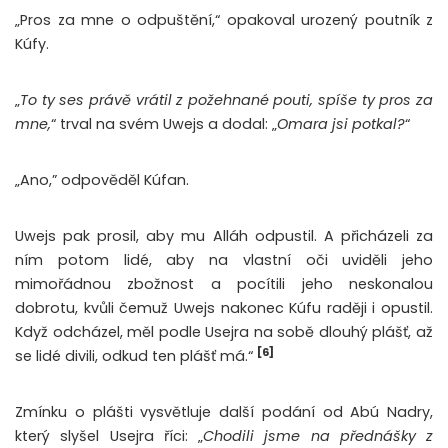
„Pros za mne o odpuštění,“ opakoval urozený poutník z
Kúfy.
„
To ty ses právě vrátil z požehnané pouti, spíše ty pros za
mne,
“ trval na svém Uwejs a dodal: „
Omara jsi potkal?
“
„Ano,” odpověděl Kúfan.
Uwejs pak prosil, aby mu Alláh odpustil. A přicházeli za
ním potom lidé, aby na vlastní oči uviděli jeho
mimořádnou zbožnost a pocítili jeho neskonalou
dobrotu, kvůli čemuž Uwejs nakonec Kúfu raději i opustil.
Když odcházel, měl podle Usejra na sobě dlouhý plášť, až
[6]
se lidé divili, odkud ten plášť má.“
Zmínku o plášti vysvětluje další podání od Abú Nadry,
který slyšel Usejra říci: „
Chodili jsme na přednášky z