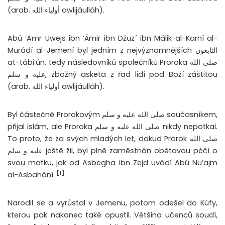
(arab. أولياء الله awlijáulláh).
Abú ‘Amr Uwejs ibn ‘Ámir ibn Džuz´ ibn Málik al-Karní al-
Murádí al-Jemení byl jedním z nejvýznamnějších التابعون
at-tábi’ún, tedy následovníků společníků Proroka صلى الله
عليه و سلم, zbožný asketa z řad lidí pod Boží záštitou
(arab. أولياء الله awlijáulláh).
Byl částečně Prorokovým صلى الله عليه و سلم současníkem,
přijal islám, ale Proroka صلى الله عليه و سلم nikdy nepotkal.
To proto, že za svých mladých let, dokud Prorok صلى الله
عليه و سلم ještě žil, byl plně zaměstnán obětavou péčí o
svou matku, jak od Asbegha ibn Zejd uvádí Abú Nu’ajm
[1]
al-Asbahání.
Narodil se a vyrůstal v Jemenu, potom odešel do Kúfy,
kterou pak nakonec také opustil. Většina učenců soudí,