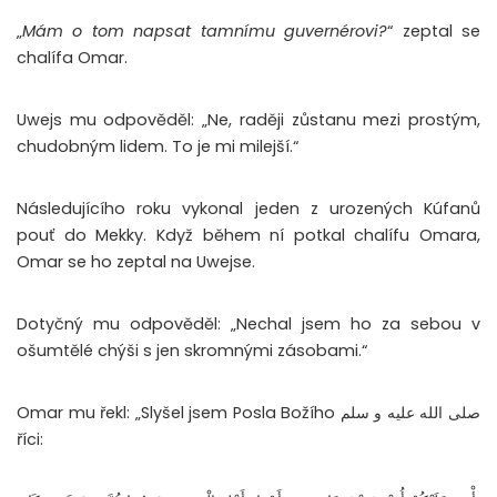
„
Mám o tom napsat tamnímu guvernérovi?
“ zeptal se
chalífa Omar.
Uwejs mu odpověděl: „Ne, raději zůstanu mezi prostým,
chudobným lidem. To je mi milejší.“
Následujícího roku vykonal jeden z urozených Kúfanů
pouť do Mekky. Když během ní potkal chalífu Omara,
Omar se ho zeptal na Uwejse.
Dotyčný mu odpověděl: „Nechal jsem ho za sebou v
ošumtělé chýši s jen skromnými zásobami.“
Omar mu řekl: „Slyšel jsem Posla Božího صلى الله عليه و سلم
říci: