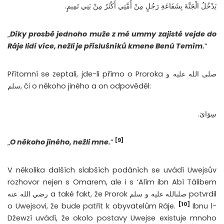
يَدْخُلُ الْجَنَّةَ بِشَفَاعَةِ رَجُلٍ مِنْ أُمَّتِي أَكْثَرُ مِنْ بَنِي تَمِيمٍ.
„
Díky prosbě jednoho muže z mé ummy zajisté vejde do
Ráje lidí více, nežli je příslušníků kmene Benú Temím.
“
Přítomní se zeptali, jde-li přímo o Proroka صلى الله عليه و
سلم, či o někoho jiného a on odpověděl:
سِوَاىَ‏.
[9]
„
O někoho jiného, nežli mne.
“
V několika dalších slabších podáních se uvádí Uwejsův
rozhovor nejen s Omarem, ale i s ‘Alím ibn Abí Tálibem
رضي الله عنه a také fakt, že Prorok صلىالله عليه و سلم potvrdil
[10]
o Uwejsovi, že bude patřit k obyvatelům Ráje.
Ibnu l-
Džewzí uvádí, že okolo postavy Uwejse existuje mnoho