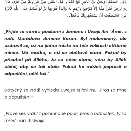
يَأْتِي عَلَيْكُمْ أُوَيْسُ بْنُ عَامِرٍ مَعَ أَمْدَادِ أَهْلِ الْيَمَنِ مِنْ مُرَادٍثُمَّ مِنْ قَرَنٍ كَانَ
بِهِ بَرَصٌ فَبَرَأَ مِنْهُ إِلاَّ مَوْضِعَ دِرْهَمٍ لَهُ وَالِدَةٌ هُوَ بِهَا بَرٌّ لَوْأَقْسَمَ عَلَى اللَّهِ لأَبَرَّهُ
فَإِنِ اسْتَطَعْتَ أَنْ يَسْتَغْفِرَلَكَ فَافْعَلْ .
„
Přijde za vámi s posilami z Jemenu i Uwejs ibn ‘Ámir, z
rodu Murádova zkmene Karan. Byl malomocný, ale
uzdravil se, až na jedno místo na těle velikosti stříbrné
mince. Má matku, o niž se obětavě stará. Pokud by
přísahal při Alláhu, že se něco stane, věru by Alláh
učinil, aby se tak stalo. Pokud ho můžeš poprosit o
odpuštění, učiň tak.
“
Dotyčný se vrátil, vyhledal Uwejse a řekl mu: „Pros za mne
o odpuštění.“
„
Právě ses vrátil z požehnané pouti, pros o odpuštění ty za
mne,
“ namítl Uwejs.