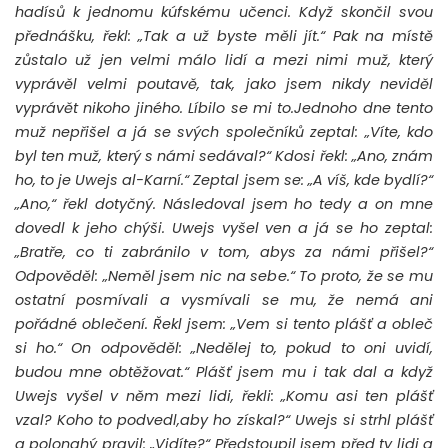
hadísů k jednomu kúfskému učenci. Když skončil svou
přednášku, řekl: „Tak a už byste měli jít.“ Pak na místě
zůstalo už jen velmi málo lidí a mezi nimi muž, který
vyprávěl velmi poutavě, tak, jako jsem nikdy neviděl
vyprávět nikoho jiného. Líbilo se mi to.Jednoho dne tento
muž nepřišel a já se svých společníků zeptal: „Víte, kdo
byl ten muž, který s námi sedával?“ Kdosi řekl: „Ano, znám
ho, to je Uwejs al-Karní.“ Zeptal jsem se: „A víš, kde bydlí?“
„Ano,“ řekl dotyčný. Následoval jsem ho tedy a on mne
dovedl k jeho chýši. Uwejs vyšel ven a já se ho zeptal:
„Bratře, co ti zabránilo v tom, abys za námi přišel?“
Odpověděl: „Neměl jsem nic na sebe.“ To proto, že se mu
ostatní posmívali a vysmívali se mu, že nemá ani
pořádné oblečení. Řekl jsem: „Vem si tento plášť a obleč
si ho.“ On odpověděl: „Nedělej to, pokud to oni uvidí,
budou mne obtěžovat.“ Plášť jsem mu i tak dal a když
Uwejs vyšel v něm mezi lidi, řekli: „Komu asi ten plášť
vzal? Koho to podvedl,aby ho získal?“ Uwejs si strhl plášť
a polonahý pravil: „Vidíte?“ Předstoupil jsem před ty lidi a