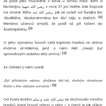
že padl jako mučedník v bitvě u Siffínu mezi ‘Alím a
Mu’áwíjou رضي الله عنهما v roce 37 po hidžře, kde bojoval
na straně ‘Alího رضي الله عنه, jak se uvádí od Šurejka ibn
[2]
‘Abdilláha, ‘Abdurrahmána ibn Abí Lejly a dalších.
Menšina učenců smýšlí, že padl až při tažení do
[3]
Ázerbájdžánu.
O jeho významu hovoří celá kapitola hadísů ve sbírce
imáma al-Hákima, jenž o něm řekl: „
Uwejs byl
[4]
opravdovým asketou této ummy.
“
Az-Zehebí o něm uvedl:
„
Byl příkladným asketou, předákem tábi’ínů, zbožným chráněncem
[5]
“
Božím a Jeho oddaným uctívačem.
Od Posla Božího صلى الله عليه و سلم se dochovalo mnoho
hadísů, které hovoří přímo o něm – v čemž je jak důkaz