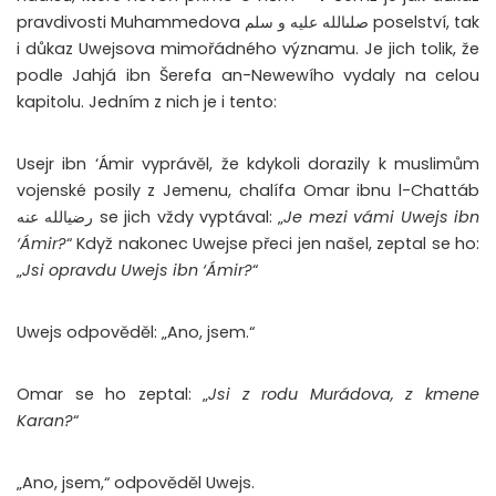
pravdivosti Muhammedova صلىالله عليه و سلم poselství, tak
i důkaz Uwejsova mimořádného významu. Je jich tolik, že
podle Jahjá ibn Šerefa an-Newewího vydaly na celou
kapitolu. Jedním z nich je i tento:
Usejr ibn ‘Ámir vyprávěl, že kdykoli dorazily k muslimům
vojenské posily z Jemenu, chalífa Omar ibnu l-Chattáb
رضيالله عنه se jich vždy vyptával: „
Je mezi vámi Uwejs ibn
‘Ámir?
“ Když nakonec Uwejse přeci jen našel, zeptal se ho:
„
Jsi opravdu Uwejs ibn ‘Ámir?
“
Uwejs odpověděl: „Ano, jsem.“
Omar se ho zeptal: „
Jsi z rodu Murádova, z kmene
Karan?
“
„Ano, jsem,“ odpověděl Uwejs.