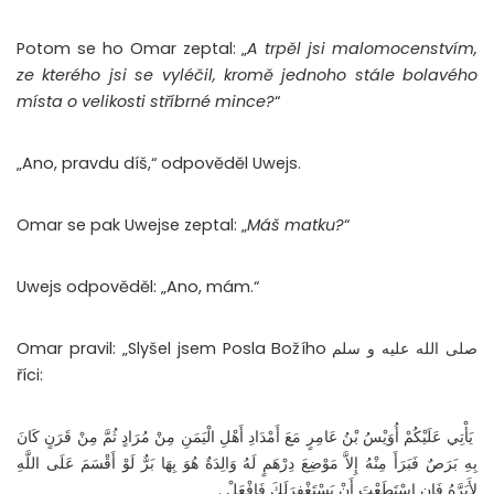
Potom se ho Omar zeptal: „
A trpěl jsi malomocenstvím,
ze kterého jsi se vyléčil, kromě jednoho stále bolavého
místa o velikosti stříbrné mince?
“
„Ano, pravdu díš,“ odpověděl Uwejs.
Omar se pak Uwejse zeptal: „
Máš matku?
“
Uwejs odpověděl: „Ano, mám.“
Omar pravil: „Slyšel jsem Posla Božího صلى الله عليه و سلم
říci:
‏ يَأْتِي عَلَيْكُمْ أُوَيْسُ بْنُ عَامِرٍ مَعَ أَمْدَادِ أَهْلِ الْيَمَنِ مِنْ مُرَادٍ ثُمَّ مِنْ قَرَنٍ كَانَ
بِهِ بَرَصٌ فَبَرَأَ مِنْهُ إِلاَّ مَوْضِعَ دِرْهَمٍ لَهُ وَالِدَةٌ هُوَ بِهَا بَرٌّ لَوْ أَقْسَمَ عَلَى اللَّهِ
لأَبَرَّهُ فَإِنِ اسْتَطَعْتَ أَنْ يَسْتَغْفِرَلَكَ فَافْعَلْ .