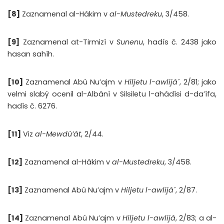
[8]
Zaznamenal al-Hákim v
al-Mustedreku
, 3/458.
[9]
Zaznamenal at-Tirmizí v
Sunenu
, hadís č. 2438 jako
hasan sahíh.
[10]
Zaznamenal Abú Nu’ajm v
Hiljetu l-awlijá´
, 2/81; jako
velmi slabý ocenil al-Albání v
Silsiletu l-ahádísi d-da’ífa
,
hadís č. 6276.
[11]
Viz
al-Mewdú’át
, 2/44.
[12]
Zaznamenal al-Hákim v
al-Mustedreku
, 3/458.
[13]
Zaznamenal Abú Nu’ajm v
Hiljetu l-awlijá´
, 2/87.
[14]
Zaznamenal Abú Nu’ajm v
Hiljetu l-awlijá
, 2/83; a al-