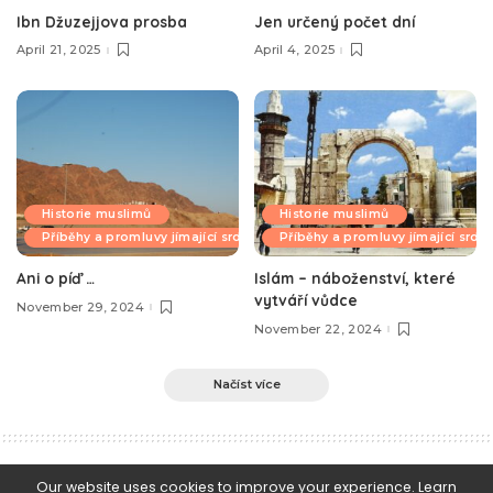
Ibn Džuzejjova prosba
Jen určený počet dní
April 21, 2025
April 4, 2025
Historie muslimů
Historie muslimů
Příběhy a promluvy jímající srdce
Příběhy a promluvy jímající srdc
Ani o píď …
Islám – náboženství, které
vytváří vůdce
November 29, 2024
November 22, 2024
Načíst více
e-Islám
>
Blog
>
Islámská morálka a etiketa
>
Zbožní jsou příkladem jak se chovat ke svým rodičům
Our website uses cookies to improve your experience. Learn