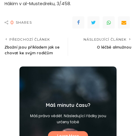
Hákim v al-Mustedreku, 3/458.
0
SHARES
PŘEDCHOZÍ ČLÁNEK
NÁSLEDUJÍCÍ ČLÁNEK
Zbožní jsou příkladem jak se
O léčbě almužnou
chovat ke svým rodičům
Máš minutu času?
Máš právo vědět. Následující řádky jsou
určeny tobě
Learn More