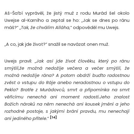
Aš-Ša’bí vyprávěl, že jistý muž z rodu Murád šel okolo
Uwejse al-Karního a zeptal se ho: „Jak se dnes po ránu
máš?“ „
Tak, že chválím Alláha,
“ odpověděl mu Uwejs.
„A co, jak jde život?“ snažil se navázat onen muž.
Uwejs pravil: „
Jak asi jde život člověku, který po ránu
smýšlí,že možná nedožije večera a večer smýšlí, že
možná nedožije rána? A potom obdrží buďto radostnou
zvěst o vstupu do Ráje anebo neradostnou o vstupu do
Pekla? Bratře z Murádovců, smrt a připomínka na smrt
věřícímu nenechá ani moment radosti.Jeho znalost
Božích nároků na něm nenechá ani kousek jmění a jeho
rozhodné postoje, s jakými brání pravdu, mu nenechají
[14]
ani jediného přítele.
“