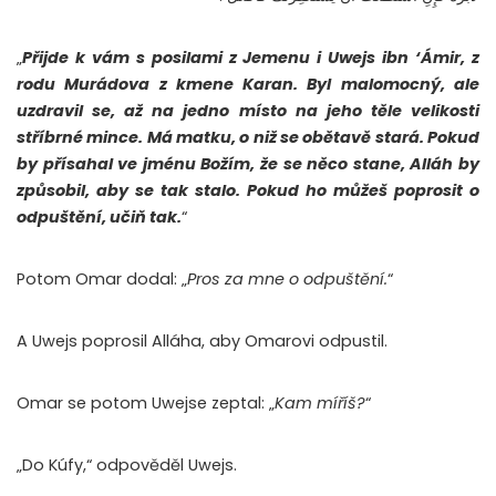
„
Přijde k vám s posilami z Jemenu i Uwejs ibn ‘Ámir, z
rodu Murádova z kmene Karan. Byl malomocný, ale
uzdravil se, až na jedno místo na jeho těle velikosti
stříbrné mince. Má matku, o niž se obětavě stará. Pokud
by přísahal ve jménu Božím, že se něco stane, Alláh by
způsobil, aby se tak stalo. Pokud ho můžeš poprosit o
odpuštění, učiň tak.
“
Potom Omar dodal: „
Pros za mne o odpuštění.
“
A Uwejs poprosil Alláha, aby Omarovi odpustil.
Omar se potom Uwejse zeptal: „
Kam míříš?
“
„Do Kúfy,“ odpověděl Uwejs.