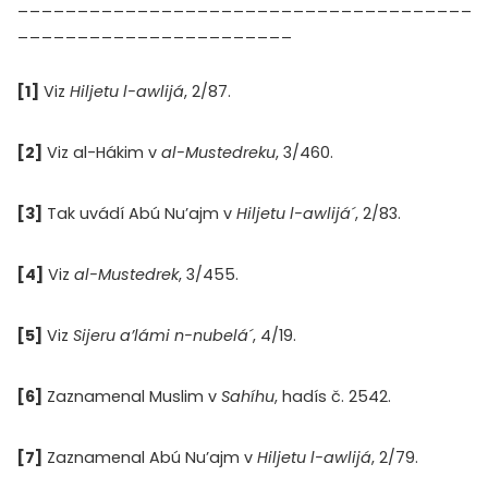
______________________________________
_______________________
[1]
Viz
Hiljetu l-awlijá
, 2/87.
[2]
Viz al-Hákim v
al-Mustedreku
, 3/460.
[3]
Tak uvádí Abú Nu’ajm v
Hiljetu l-awlijá´
, 2/83.
[4]
Viz
al-Mustedrek
, 3/455.
[5]
Viz
Sijeru a’lámi n-nubelá´
, 4/19.
[6]
Zaznamenal Muslim v
Sahíhu
, hadís č. 2542.
[7]
Zaznamenal Abú Nu’ajm v
Hiljetu l-awlijá
, 2/79.