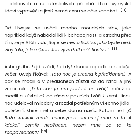
padělaných a neautentických příběhů, které vymysleli
[11]
lidoví vypravěči a jimiž nemá cenu se dále zaobírat.
Od Uwejse se uvádí mnoho moudrých slov, jako
například když nabádal lidi k bohabojnosti a strachu před
tím, že je Alláh vidí: „
Bojte se trestu Božího, jako byste nesli
[12]
viny tolik, jako někdo, kdo vyvraždil celé lidstvo!
“
Asbegh ibn Zejd uvádí, že když slunce zapadlo a nadešel
večer, Uwejs říkával: „
Tato noc je určena k předklánění.
“ A
pak se modlil a v předklonech zůstal až do rána. A jiný
večer řekl: „
Tato noc je pro padání na tvář,
“ načež se
modlil a zůstal až do rána v pozicích tváří k zemi. Jinou
noc uděloval milodary a rozdal potřebným všechno jídlo i
oblečení, které měl u sebe doma navíc. Potom řekl: „
Ó
Bože, kdokoli zemře nenasycen, netrestej mne za to. A
kdokoli zemře neošacen, nežeň mne za to ke
[13]
zodpovědnosti.
“