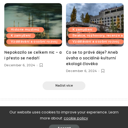
Historie muslimů
K zamyšlení
K zamyšlení
Reakce, rozhovory, recenze a k
Vzdělávání a osobní rozvoj
Vzdělávání a osobní rozvoj
Nepokazilo se celkem nic – a
Co se to právě děje? Aneb
i přesto se nedaří
úvaha o sociálně-kulturní
ekologii člověka
December 6, 2024
December 6, 2024
Načíst více
e-Islám
>
Blog
>
Islám v praxi
>
Příměry absurdity ateizmu
Our website uses cookies to improve your experience. Learn
more about:
cookie policy
Islám v praxi
Islámská věrouka
K zamyšlení
Vzdělávání a osobní rozvoj