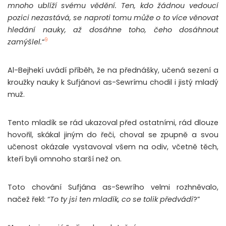
mnoho ublíží svému vědění. Ten, kdo žádnou vedoucí
pozici nezastává, se naproti tomu může o to více věnovat
hledání nauky, až dosáhne toho, čeho dosáhnout
9
zamýšlel.
“
Al-Bejhekí uvádí příběh, že na přednášky, učená sezení a
kroužky nauky k Sufjánovi as-Sewrímu chodil i jistý mladý
muž.
Tento mladík se rád ukazoval před ostatními, rád dlouze
hovořil, skákal jiným do řeči, choval se zpupně a svou
učenost okázale vystavoval všem na odiv, včetně těch,
kteří byli omnoho starší než on.
Toto chování Sufjána as-Sewrího velmi rozhněvalo,
načež řekl: “
To ty jsi ten mladík, co se tolik předvádí
?”