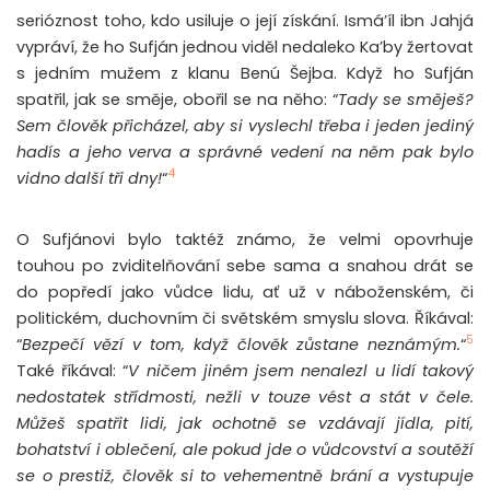
serióznost toho, kdo usiluje o její získání. Ismá’íl ibn Jahjá
vypráví, že ho Sufján jednou viděl nedaleko Ka’by žertovat
s jedním mužem z klanu Benú Šejba. Když ho Sufján
spatřil, jak se směje, obořil se na něho: “
Tady se směješ?
Sem člověk přicházel, aby si vyslechl třeba i jeden jediný
hadís a jeho verva a správné vedení na něm pak bylo
4
vidno další tři dny!
“
O Sufjánovi bylo taktéž známo, že velmi opovrhuje
touhou po zviditelňování sebe sama a snahou drát se
do popředí jako vůdce lidu, ať už v náboženském, či
politickém, duchovním či světském smyslu slova. Říkával:
5
“
Bezpečí vězí v tom, když člověk zůstane neznámým.
“
Také říkával: “
V ničem jiném jsem nenalezl u lidí takový
nedostatek střídmosti, nežli v touze vést a stát v čele.
Můžeš spatřit lidi, jak ochotně se vzdávají jídla, pití,
bohatství i oblečení, ale pokud jde o vůdcovství a soutěží
se o prestiž, člověk si to vehementně brání a vystupuje