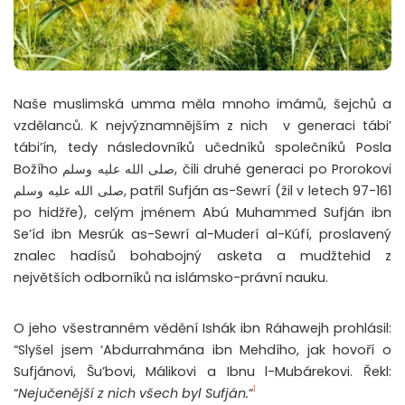
Naše muslimská umma měla mnoho imámů, šejchů a
vzdělanců. K nejvýznamnějším z nich v generaci tábi’
tábi’ín, tedy následovníků učedníků společníků Posla
Božího صلى الله عليه وسلم, čili druhé generaci po Prorokovi
صلى الله عليه وسلم, patřil Sufján as-Sewrí (žil v letech 97-161
po hidžře), celým jménem Abú Muhammed Sufján ibn
Se’íd ibn Mesrúk as-Sewrí al-Muderí al-Kúfí, proslavený
znalec hadísů bohabojný asketa a mudžtehid z
největších odborníků na islámsko-právní nauku.
O jeho všestranném vědění Ishák ibn Ráhawejh prohlásil:
“Slyšel jsem ‘Abdurrahmána ibn Mehdího, jak hovoří o
Sufjánovi, Šu’bovi, Málikovi a Ibnu l-Mubárekovi. Řekl:
1
“
Nejučenější z nich všech byl Sufján.
“