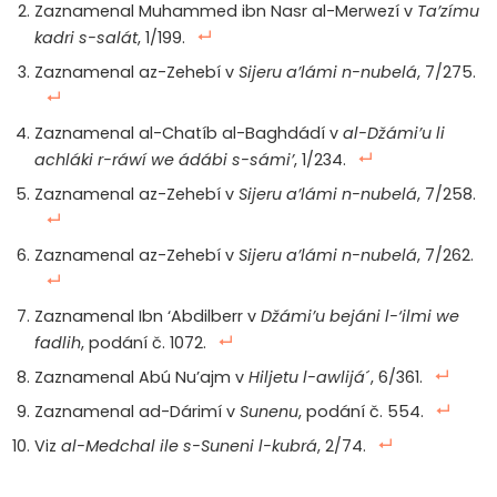
Zaznamenal Muhammed ibn Nasr al-Merwezí v
Ta’zímu
kadri s-salát
, 1/199.
Zaznamenal az-Zehebí v
Sijeru a’lámi n-nubelá
, 7/275.
Zaznamenal al-Chatíb al-Baghdádí v
al-Džámi’u li
achláki r-ráwí we ádábi s-sámi’
, 1/234.
Zaznamenal az-Zehebí v
Sijeru a’lámi n-nubelá
, 7/258.
Zaznamenal az-Zehebí v
Sijeru a’lámi n-nubelá
, 7/262.
Zaznamenal Ibn ‘Abdilberr v
Džámi’u bejáni l-‘ilmi we
fadlih
, podání č. 1072.
Zaznamenal Abú Nu’ajm v
Hiljetu l-awlijá
´, 6/361.
Zaznamenal ad-Dárimí v
Sunenu
, podání č. 554.
Viz
al-Medchal ile s-Suneni l-kubrá
, 2/74.