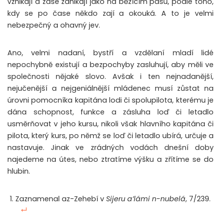
vznikají a zase zanikají jako na běžícím pásu, podle toho,
kdy se po čase někdo zají a okouká. A to je velmi
nebezpečný a ohavný jev.
Ano, velmi nadaní, bystří a vzdělaní mladí lidé
nepochybně existují a bezpochyby zasluhují, aby měli ve
společnosti nějaké slovo. Avšak i ten nejnadanější,
nejučenější a nejgeniálnější mládenec musí zůstat na
úrovni pomocníka kapitána lodi či spolupilota, kterému je
dána schopnost, funkce a zásluha loď či letadlo
usměrňovat v jeho kursu, nikoli však hlavního kapitána či
pilota, který kurs, po němž se loď či letadlo ubírá, určuje a
nastavuje. Jinak ve zrádných vodách dnešní doby
najedeme na útes, nebo ztratíme výšku a zřítíme se do
hlubin.
Zaznamenal az-Zehebí v
Sijeru a’lámi n-nubelá
, 7/239.