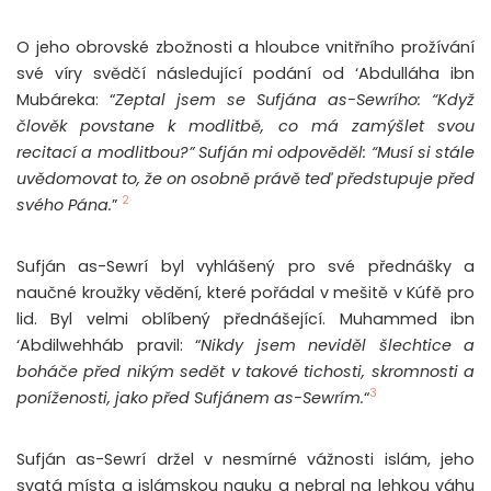
O jeho obrovské zbožnosti a hloubce vnitřního prožívání
své víry svědčí následující podání od ‘Abdulláha ibn
Mubáreka: “
Zeptal jsem se Sufjána as-Sewrího: “Když
člověk povstane k modlitbě, co má zamýšlet svou
recitací a modlitbou?” Sufján mi odpověděl: “Musí si stále
uvědomovat to, že on osobně právě teď předstupuje před
2
svého Pána.
”
Sufján as-Sewrí byl vyhlášený pro své přednášky a
naučné kroužky vědění, které pořádal v mešitě v Kúfě pro
lid. Byl velmi oblíbený přednášející. Muhammed ibn
‘Abdilwehháb pravil: “
Nikdy jsem neviděl šlechtice a
boháče před nikým sedět v takové tichosti, skromnosti a
3
poníženosti, jako před Sufjánem as-Sewrím.
“
Sufján as-Sewrí držel v nesmírné vážnosti islám, jeho
svatá místa a islámskou nauku a nebral na lehkou váhu