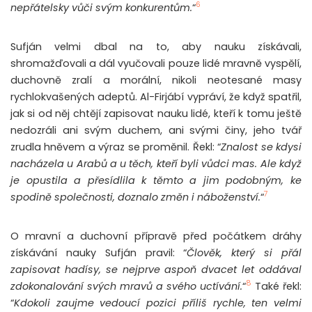
6
nepřátelsky vůči svým konkurentům.
“
Sufján velmi dbal na to, aby nauku získávali,
shromažďovali a dál vyučovali pouze lidé mravně vyspělí,
duchovně zralí a morální, nikoli neotesané masy
rychlokvašených adeptů. Al-Firjábí vypráví, že když spatřil,
jak si od něj chtějí zapisovat nauku lidé, kteří k tomu ještě
nedozráli ani svým duchem, ani svými činy, jeho tvář
zrudla hněvem a výraz se proměnil. Řekl: “
Znalost se kdysi
nacházela u Arabů a u těch, kteří byli vůdci mas. Ale když
je opustila a přesídlila k těmto a jim podobným, ke
7
spodině společnosti, doznalo
změn
i náboženství.
“
O mravní a duchovní přípravě před počátkem dráhy
získávání nauky Sufján pravil: “
Člověk, který si přál
zapisovat hadísy, se nejprve aspoň dvacet let oddával
8
zdokonalování svých mravů a svého uctívání.
“
Také řekl:
“
Kdokoli zaujme vedoucí pozici příliš rychle, ten velmi