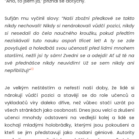
“Ano, to jsem já,” přiznal se dotyčný.
Sufján mu vyčinil slovy: “
Naši zbožní předkové se takto
nikdy nechovali! Nikdy si nenárokovali vůdčí pozici, nikdy
si nesedali do čela naučného kroužku, pokud předtím
nezískávali tuto nauku aspoň třicet let! A ty se zde
povyšuješ a holedbáš svou učeností před lidmi mnohem
staršími, nežli jsi ty sám! Zvedni se a odejdi! Ať už tě na
své přednášce nikdy neuvidím! Už se sem nikdy ani
10
nepřibližuj!
“
Je velkým neštěstím a neřestí naší doby, že lidé si
nárokují vůdčí pozici a stavějí se do role učenců a
vykladačů víry daleko dříve, než vůbec stačí uzrát po
všech stránkách jako osobnosti. Dnes jsou velcí a zkušení
učenci mnohdy odstaveni na vedlejší kolej a lidé se
kochají mladými holobrádky, kterými jsou pokoušeni a
kteří se jim představují jako nadaní géniové. Autority