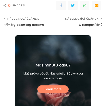
0
SHARES
PŘEDCHOZÍ ČLÁNEK
NÁSLEDUJÍCÍ ČLÁNEK
Příměry absurdity ateizmu
O stoupání činů
Máš minutu času?
Máš právo vědět. Následující řádky jsou
určeny tobě
Learn More