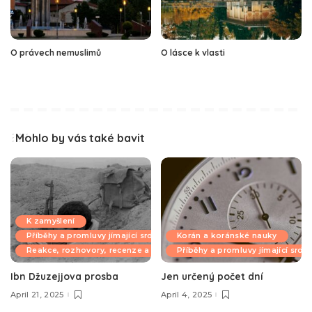
O právech nemuslimů
O lásce k vlasti
Mohlo by vás také bavit
K zamyšlení
Příběhy a promluvy jímající srdce
Korán a koránské nauky
Reakce, rozhovory, recenze a komentáře
Příběhy a promluvy jímající srdc
Ibn Džuzejjova prosba
Jen určený počet dní
April 21, 2025
April 4, 2025