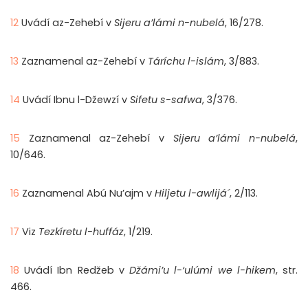
12
Uvádí az-Zehebí v
Sijeru a’lámi n-nubelá
, 16/278.
13
Zaznamenal az-Zehebí v
Táríchu l-islám
, 3/883.
14
Uvádí Ibnu l-Džewzí v
Sifetu s-safwa
, 3/376.
15
Zaznamenal az-Zehebí v
Sijeru a’lámi n-nubelá
,
10/646.
16
Zaznamenal Abú Nu’ajm v
Hiljetu l-awlijá´
, 2/113.
17
Viz
Tezkíretu l-huffáz
, 1/219.
18
Uvádí Ibn Redžeb v
Džámi’u l-‘ulúmi we l-hikem
, str.
466.