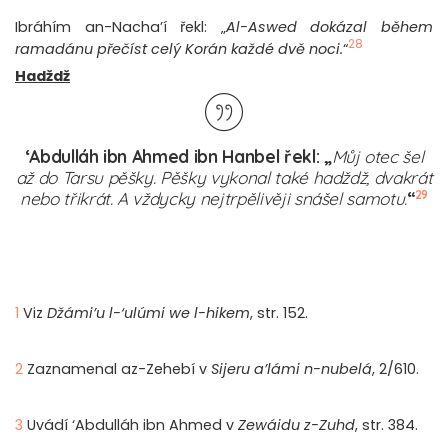
Ibráhím an-Nacha’í řekl: „
Al-Aswed dokázal během
28
ramadánu přečíst celý Korán každé dvě noci.
“
Hadždž
‘Abdulláh ibn Ahmed ibn Hanbel řekl: „
Můj otec šel
až do Tarsu pěšky. Pěšky vykonal také hadždž, dvakrát
29
nebo třikrát. A vždycky nejtrpělivěji snášel samotu.
“
1
Viz
Džámi’u l-‘ulúmi we l-hikem
, str. 152.
2
Zaznamenal az-Zehebí v
Sijeru a’lámi n-nubelá
, 2/610.
3
Uvádí ‘Abdulláh ibn Ahmed v
Zewáidu z-Zuhd
, str. 384.