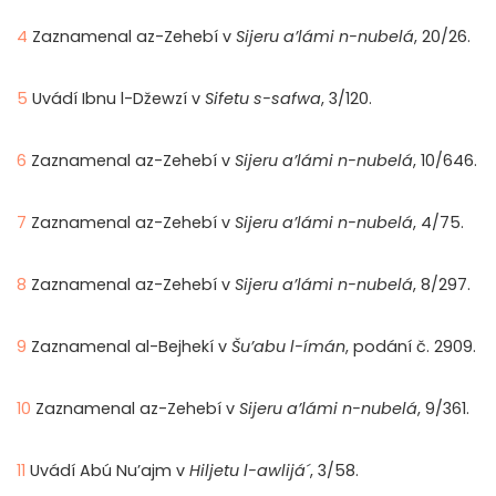
4
Zaznamenal az-Zehebí v
Sijeru a’lámi n-nubelá
, 20/26.
5
Uvádí Ibnu l-Džewzí v
Sifetu s-safwa
, 3/120.
6
Zaznamenal az-Zehebí v
Sijeru a’lámi n-nubelá
, 10/646.
7
Zaznamenal az-Zehebí v
Sijeru a’lámi n-nubelá
, 4/75.
8
Zaznamenal az-Zehebí v
Sijeru a’lámi n-nubelá
, 8/297.
9
Zaznamenal al-Bejhekí v
Šu’abu l-ímán
, podání č. 2909.
10
Zaznamenal az-Zehebí v
Sijeru a’lámi n-nubelá
, 9/361.
11
Uvádí Abú Nu’ajm v
Hiljetu l-awlijá´
, 3/58.