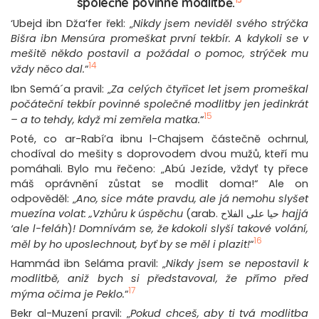
společné povinné modlitbě.
‘Ubejd ibn Dža’fer řekl: „
Nikdy jsem neviděl svého strýčka
Bišra ibn Mensúra promeškat první tekbír. A kdykoli se v
mešitě někdo postavil a požádal o pomoc, strýček mu
14
vždy něco dal.
“
Ibn Semá´a pravil: „
Za celých čtyřicet let jsem promeškal
počáteční tekbír povinné společné modlitby jen jedinkrát
15
– a to tehdy, když mi zemřela matka.
“
Poté, co ar-Rabí’a ibnu l-Chajsem částečně ochrnul,
chodíval do mešity s doprovodem dvou mužů, kteří mu
pomáhali. Bylo mu řečeno: „Abú Jezíde, vždyť ty přece
máš oprávnění zůstat se modlit doma!“ Ale on
odpověděl: „
Ano, sice máte pravdu, ale já nemohu slyšet
muezína volat: „Vzhůru k úspěchu
(arab. حيا على الفلاح
hajjá
‘ale l-feláh
)
! Domnívám se, že kdokoli slyší takové volání,
16
měl by ho uposlechnout, byť by se měl i plazit!
“
Hammád ibn Seláma pravil: „
Nikdy jsem se nepostavil k
modlitbě, aniž bych si představoval, že přímo před
17
mýma očima je Peklo.
“
Bekr al-Muzení pravil: „
Pokud chceš, aby ti tvá modlitba