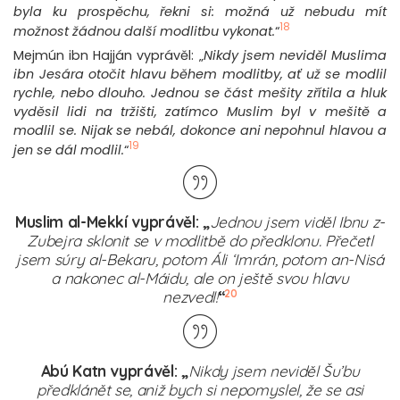
byla ku prospěchu, řekni si: možná už nebudu mít
18
možnost žádnou další modlitbu vykonat.
“
Mejmún ibn Hajján vyprávěl: „
Nikdy jsem neviděl Muslima
ibn Jesára otočit hlavu během modlitby, ať už se modlil
rychle, nebo dlouho. Jednou se část mešity zřítila a hluk
vyděsil lidi na tržišti, zatímco Muslim byl v mešitě a
modlil se. Nijak se nebál, dokonce ani nepohnul hlavou a
19
jen se dál modlil.
“
Muslim al-Mekkí vyprávěl: „
Jednou jsem viděl Ibnu z-
Zubejra sklonit se v modlitbě do předklonu. Přečetl
jsem súry al-Bekaru, potom Áli ‘Imrán, potom an-Nisá
a nakonec al-Máidu, ale on ještě svou hlavu
20
nezvedl!
“
Abú Katn vyprávěl: „
Nikdy jsem neviděl Šu’bu
předklánět se, aniž bych si nepomyslel, že se asi