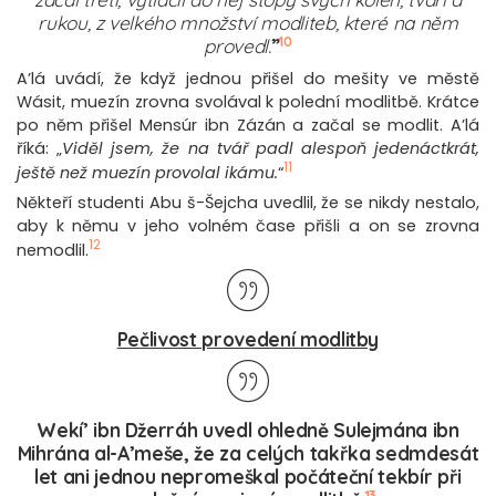
rukou, z velkého množství modliteb, které na něm
10
provedl.
”
A’lá uvádí, že když jednou přišel do mešity ve městě
Wásit, muezín zrovna svolával k polední modlitbě. Krátce
po něm přišel Mensúr ibn Zázán a začal se modlit. A’lá
říká: „
Viděl jsem, že na tvář padl alespoň jedenáctkrát,
11
ještě než muezín provolal ikámu.
“
Někteří studenti Abu š-Šejcha uvedlil, že se nikdy nestalo,
aby k němu v jeho volném čase přišli a on se zrovna
12
nemodlil.
Pečlivost provedení modlitby
Wekí’ ibn Džerráh uvedl ohledně Sulejmána ibn
Mihrána al-A’meše, že za celých takřka sedmdesát
let ani jednou nepromeškal počáteční tekbír při
13