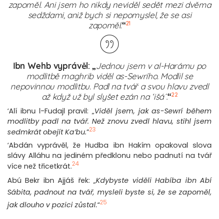
zapoměl. Ani jsem ho nikdy neviděl sedět mezi dvěma
sedždami, aniž bych si nepomyslel, že se asi
21
zapoměl.
“
Ibn Wehb vyprávěl: „
Jednou jsem v al-Harámu po
modlitbě maghrib viděl as-Sewrího. Modlil se
nepovinnou modlitbu. Padl na tvář a svou hlavu zvedl
22
až když už byl slyšet ezán na ‘išá´.
“
‘Alí ibnu l-Fudajl pravil: „
Viděl jsem, jak as-Sewrí během
modlitby padl na tvář. Než znovu zvedl hlavu, stihl jsem
23
sedmkrát obejít Ka’bu.
”
‘Abdán vyprávěl, že Hudba ibn Hakím opakoval slova
slávy Alláhu na jediném předklonu nebo padnutí na tvář
24
více než třicetkrát.
Abú Bekr ibn Ajjáš řek: „
Kdybyste viděli Habíba ibn Abí
Sábita, padnout na tvář, mysleli byste si, že se zapoměl,
25
jak dlouho v pozici zůstal.
“