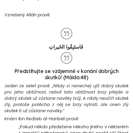
Vznešený Alláh pravil:
فَاستَبِقُوا الخَيراتِ
Předstihujte se vzájemně v konání dobrých
skutků!
(Máida:48)
Jeden ze selef pravil: „
Nikdy si nenechej ujít dobrý skutek
pro jeho obtížnost, neboť tato obtížnost brzy přejde a
dobrý skutek už zůstane navěky tvůj. A nikdy neučiň skutek
zlý, protože potěcha z něj se brzy vytratí, ale onen zlý
skutek ti už zůstane navěky.
“
Imám Ibn Redžeb al-Hanbelí pravil:
„Pokud někdo předežene někoho jiného v některém