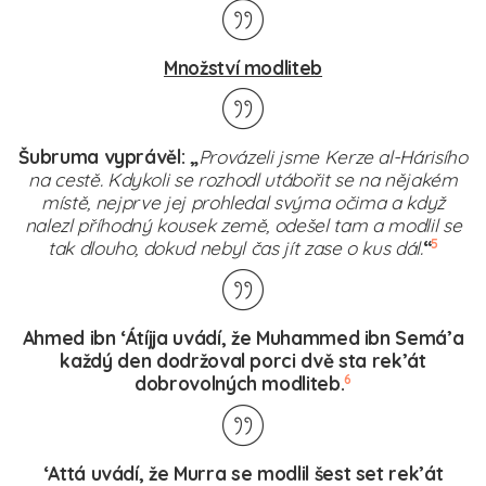
Množství modliteb
Šubruma vyprávěl: „
Provázeli jsme Kerze al-Hárisího
na cestě. Kdykoli se rozhodl utábořit se na nějakém
místě, nejprve jej prohledal svýma očima a když
nalezl příhodný kousek země, odešel tam a modlil se
5
tak dlouho, dokud nebyl čas jít zase o kus dál.
“
Ahmed ibn ‘Átíjja uvádí, že Muhammed ibn Semá’a
každý den dodržoval porci dvě sta rek’át
6
dobrovolných modliteb.
‘Attá uvádí, že Murra se modlil šest set rek’át