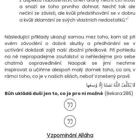
z aspektů náboženství, onen druhý nechť cítí lítost
a snaží se toho prvního dohnat. Nechť tak ale
nečiní ze závisti, ale kvůli předstihování se v dobru
1
a kvůli zklamání ze svých vlastních nedostatků.“
Následující příklady ukazují samou mez toho, kam až při
svém závodění o dobré skutky a předhánění se v
uctívání dokázali zajít naši zbožní předkové. Při pohledu
na ně nepropadejme zoufalství a nehledejme pro sebe
chatrná ospravedlnění. Naopak se jimi nechme
inspirovat a učiňme alespoň malý zlomek toho, co oni, v
rámci toho, co je v našich silách, neboť Vznešený pravil:
ل
ا يُكَلِّفُ اللَّهُ نَفسًا إِلّا وُسعَها
Bůh ukládá duši jen to, co je pro ni možné
(Bekara:286)
Vzpomínání Alláha