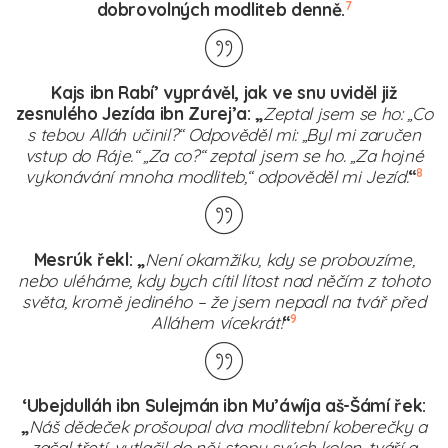
7
dobrovolných modliteb denně.
Kajs ibn Rabí’ vyprávěl, jak ve snu uviděl již
zesnulého Jezída ibn Zurej’a: „
Zeptal jsem se ho: „Co
s tebou Alláh učinil?“ Odpověděl mi: „Byl mi zaručen
vstup do Ráje.“ „Za co?“ zeptal jsem se ho. „Za hojné
8
vykonávání mnoha modliteb,“ odpověděl mi Jezíd.
“
Mesrúk řekl: „
Není okamžiku, kdy se probouzíme,
nebo uléháme, kdy bych cítil lítost nad něčím z tohoto
světa, kromě jediného – že jsem nepadl na tvář před
9
Alláhem vícekrát!
“
‘Ubejdulláh ibn Sulejmán ibn Mu’áwíja aš-Šámí řek:
„
Náš dědeček prošoupal dva modlitební koberečky a
začal třetí, vytlačil do něj stopy svých kolen, tváří a