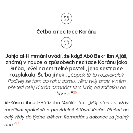
Četba a recitace Koránu
Jahjá al-Himmání uvádí, že když Abú Bekr ibn Ajjáš,
známý v nauce o způsobech recitace Koránu jako
Šu’ba, ležel na smrtelné posteli, jeho sestra se
rozplakala. Šu’ba jí řekl: „
Copak tě to rozplakalo?
Podívej se tam do rohu domu, věru tvůj bratr v něm
přečetl celý Korán osmnáct tisíc krát, od začátku do
26
konce.
“
Al-Kásim ibnu l-Háfiz ibn ‘Asákír řekl: „
Můj otec se vždy
modlíval společně a pravidelně čítával Korán. Přečetl ho
celý vždy do týdne, během Ramadánu dokonce za jediný
27
den.
“