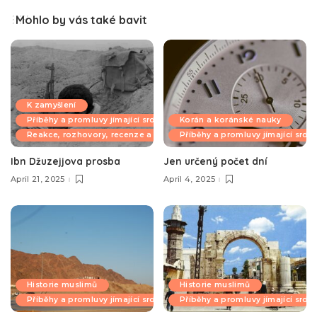
Mohlo by vás také bavit
K zamyšlení
Příběhy a promluvy jímající srdce
Korán a koránské nauky
Reakce, rozhovory, recenze a komentáře
Příběhy a promluvy jímající srdc
Ibn Džuzejjova prosba
Jen určený počet dní
April 21, 2025
April 4, 2025
Historie muslimů
Historie muslimů
Příběhy a promluvy jímající srdce
Příběhy a promluvy jímající srdc