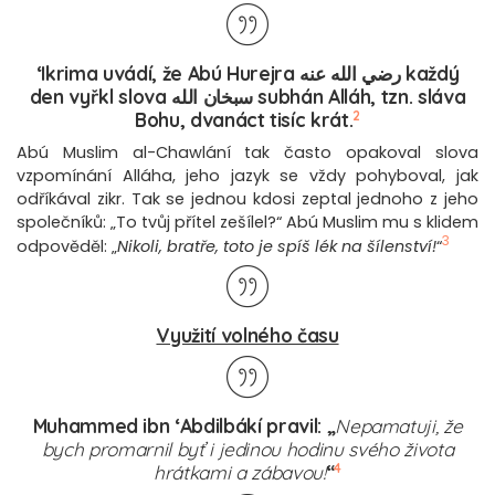
‘Ikrima uvádí, že Abú Hurejra رضي الله عنه každý
den vyřkl slova سبخان الله subhán Alláh, tzn. sláva
2
Bohu, dvanáct tisíc krát.
Abú Muslim al-Chawlání tak často opakoval slova
vzpomínání Alláha, jeho jazyk se vždy pohyboval, jak
odříkával zikr. Tak se jednou kdosi zeptal jednoho z jeho
společníků: „To tvůj přítel zešílel?“ Abú Muslim mu s klidem
3
odpověděl: „
Nikoli, bratře, toto je spíš lék na šílenství!
“
Využití volného času
Muhammed ibn ‘Abdilbákí pravil: „
Nepamatuji, že
bych promarnil byť i jedinou hodinu svého života
4
hrátkami a zábavou!
“