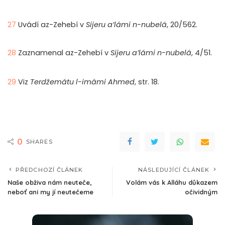
27
Uvádí az-Zehebí v
Sijeru a’lámi n-nubelá
, 20/562.
28
Zaznamenal az-Zehebí v
Sijeru a’lámi n-nubelá
, 4/51.
29
Viz
Terdžemátu l-imámi Ahmed
, str. 18.
0
SHARES
PŘEDCHOZÍ ČLÁNEK
NÁSLEDUJÍCÍ ČLÁNEK
Naše obživa nám neuteče,
Volám vás k Alláhu důkazem
neboť ani my jí neutečeme
očividným