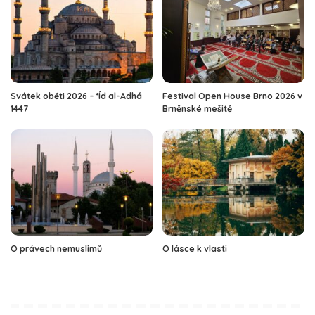
Svátek oběti 2026 – ‘Íd al-Adhá
Festival Open House Brno 2026 v
1447
Brněnské mešitě
O právech nemuslimů
O lásce k vlasti