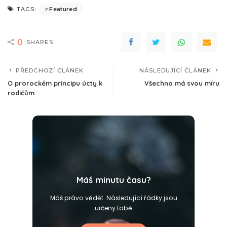
Featured
TAGS:
0
SHARES
PŘEDCHOZÍ ČLÁNEK
NÁSLEDUJÍCÍ ČLÁNEK
O prorockém principu úcty k
Všechno má svou míru
rodičům
Máš minutu času?
Máš právo vědět. Následující řádky jsou
určeny tobě