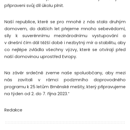
připraveni svůj díl úkolu plnit.
Naší republice, které se pro mnohé z nás stala druhým
domovem, do dalších let přejeme mnoho sebevědomí,
síly k suverénnímu mezinárodnímu vystupování a
v dnešní čím dál těžší době i nezbytný mír a stabilitu, aby
co nejlépe zvládla všechny výzvy, které se otvírají před
naší domovinou uprostřed Evropy.
Na závěr srdečně zveme naše spoluobčany, aby mezi
nás zavítali v rámci podzmního doprovodného
programu k 25 letům Brněnské mešity, který připravujeme
na týden od 2. do 7. října 2023.”
Redakce