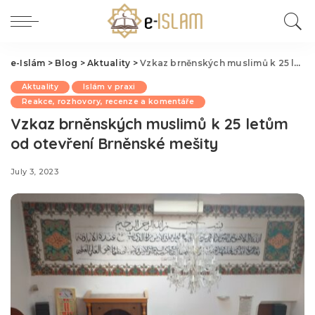
e-Islám
>
Blog
>
Aktuality
>
Vzkaz brněnských muslimů k 25 letům od otevření Brněnské mešity
Aktuality
Islám v praxi
Reakce, rozhovory, recenze a komentáře
Vzkaz brněnských muslimů k 25 letům
od otevření Brněnské mešity
July 3, 2023