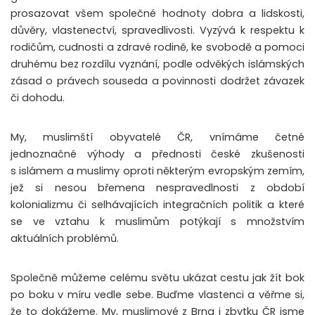
prosazovat všem společné hodnoty dobra a lidskosti,
důvěry, vlastenectví, spravedlivosti. Vyzývá k respektu k
rodičům, cudnosti a zdravé rodině, ke svobodě a pomoci
druhému bez rozdílu vyznání, podle odvěkých islámských
zásad o právech souseda a povinnosti dodržet závazek
či dohodu.
My, muslimští obyvatelé ČR, vnímáme četné
jednoznačné výhody a přednosti české zkušenosti
s islámem a muslimy oproti některým evropským zemím,
jež si nesou břemena nespravedlnosti z období
kolonializmu či selhávajících integračních politik a které
se ve vztahu k muslimům potýkají s množstvím
aktuálních problémů.
Společně můžeme celému světu ukázat cestu jak žít bok
po boku v míru vedle sebe. Buďme vlastenci a věřme si,
že to dokážeme. My, muslimové z Brna i zbytku ČR jsme