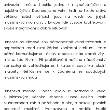
univerzitní město hostilo jednu z nejpočetnějších a
nejaktivnějších. Dodnes jsme velmi hrdí na to, že drtivá
většina našich věřících jsou na rozdíl od jiných
muslimských komunit v Evropě lidé vysoce kvalifikovaní,
skvěle integrovaní a dobře situovaní.
Brněnští muslimové jsou národnostně velmi rozmanití a
nepřevládá mezi nimi žádné konkrétní etnikum. Proto
běžně komunikujeme i česky a spojuje nás kromě víry i
místo, kde žijeme. Při praktikování našeho náboženství
samozřejmě zohledňujeme i kulturní specifika okolní
majority. Nehlásíme se k žádnému ze soudobých
muslimských hnutí.
Brněnská mešita i obec okolo ní seznamuje věřící
s islámským učením shodně Sunně Božího Posla
Muhammeda, mír a požehnání s ním, a odkazu prvních
generací muslimů. Prosazovala a nadále hodlá