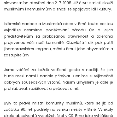
slavnostního otevření dne 2. 7. 1998. Již čtvrt století slouží
muslimům i nemuslimům a snaží se spojovat lidi i kultury.
Islámská nadace a Muslimská obec v Brně touto cestou
vyjadřuje nesmírné poděkování národu ČR a jejich
představitelům za prokázanou otevřenost a toleranci
projevenou vůči naší komunitě. Obzvláštní dík pak patří
jihomoravskému regionu, městu Brnu i jeho obyvatelům a
zastupitelům.
Jsme vděční za každé vstřícné gesto v naději, že jich
bude mezi námi i nadále přibývat. Ceníme si výjimečně
dobrých sousedských vztahů. Naším úmyslem je dále je
prohlubovat, rozšiřovat a pečovat o ně.
Byly to právě místní komunity muslimů, které se již od
začátku 90. let podílely na vzniku mešity v Brně. Vznikaly
okolo absolventů vysokých škol v ČR. Brno jako vyhlášené