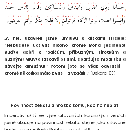
إِحْسَانًا وَذِي الْقُرْبَىٰ وَالْيَتَامَىٰ وَالْمَسَاكِينِ وَقُولُوا لِلنَّاسِ حُسْنًا
وَأَقِيمُوا الصَّلَاةَ وَآتُوا الزَّكَاةَ ثُمَّ تَوَلَّيْتُمْ إِلَّا قَلِيلًا مِّنكُمْ وَأَنتُم مُّعْرِضُونَ
„
A hle, uzavřeli jsme úmluvu s dítkami Izraele:
“Nebudete uctívat nikoho kromě Boha jediného!
Buďte dobří k rodičům, příbuzným, sirotkům a
nuzným! Mluvte laskavě s lidmi, dodržujte modlitbu a
dávejte almužnu!” Potom jste se však odvrátili –
kromě několika málo z vás – a vzdálili.
“ (Bekara: 83)
Povinnost zekátu a hrozba tomu, kdo ho neplatí
Imperativ užitý ve výše citovaných koránských verších
jasně ukazuje na povinnost zekátu, stejně jako citované
hadísy a praxe Posla Božího صلى الله عليه وسلم.