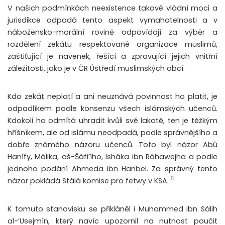
V našich podmínkách neexistence takové vládní moci a
jurisdikce odpadá tento aspekt vymahatelnosti a v
nábožensko-morální rovině odpovídají za výběr a
rozdělení zekátu respektované organizace muslimů,
zaštiťující je navenek, řešící a zpravující jejich vnitřní
záležitosti, jako je v ČR Ústředí muslimských obcí.
Kdo zekát neplatí a ani neuznává povinnost ho platit, je
odpadlíkem podle konsenzu všech islámských učenců.
Kdokoli ho odmítá uhradit kvůli své lakotě, ten je těžkým
hříšníkem, ale od islámu neodpadá, podle správnějšího a
dobře známého názoru učenců. Toto byl názor Abú
Hanífy, Málika, aš-Šáfi’ího, Isháka ibn Ráhawejha a podle
jednoho podání Ahmeda ibn Hanbel. Za správný tento
5
názor pokládá Stálá komise pro fetwy v KSA.
K tomuto stanovisku se přikláněl i Muhammed ibn Sálih
al-‘Usejmín, který navíc upozornil na nutnost poučit