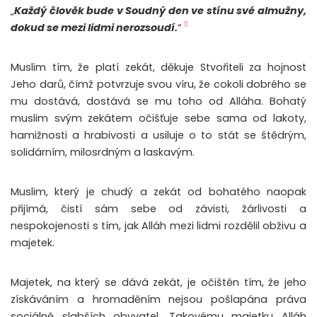
„
Každý člověk bude v Soudný den ve stínu své almužny,
11
dokud se mezi lidmi nerozsoudí.
“
Muslim tím, že platí zekát, děkuje Stvořiteli za hojnost
Jeho darů, čímž potvrzuje svou víru, že cokoli dobrého se
mu dostává, dostává se mu toho od Alláha. Bohatý
muslim svým zekátem očišťuje sebe sama od lakoty,
hamižnosti a hrabivosti a usiluje o to stát se štědrým,
solidárním, milosrdným a laskavým.
Muslim, který je chudý a zekát od bohatého naopak
přijímá, čistí sám sebe od závisti, žárlivosti a
nespokojenosti s tím, jak Alláh mezi lidmi rozdělil obživu a
majetek.
Majetek, na který se dává zekát, je očištěn tím, že jeho
získáváním a hromaděním nejsou pošlapána práva
sociálně slabších obyvatel. Takovému majetku Alláh