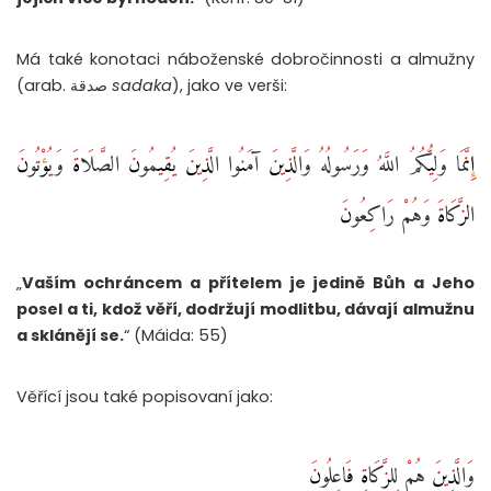
Má také konotaci náboženské dobročinnosti a almužny
(arab. صدقة
sadaka
), jako ve verši:
إِنَّمَا وَلِيُّكُمُ اللَّهُ وَرَسُولُهُ وَالَّذِينَ آمَنُوا الَّذِينَ يُقِيمُونَ الصَّلَاةَ وَيُؤْتُونَ
الزَّكَاةَ وَهُمْ رَاكِعُونَ
„
Vaším ochráncem a přítelem je jedině Bůh a Jeho
posel a ti, kdož věří, dodržují modlitbu, dávají almužnu
a sklánějí se.
“ (Máida: 55)
Věřící jsou také popisovaní jako:
وَالَّذِينَ هُمْ لِلزَّكَاةِ فَاعِلُونَ