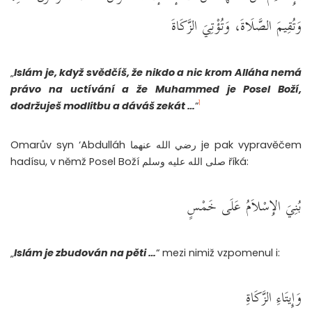
وَتُقِيمَ الصَّلَاةَ، وَتُؤْتِيَ الزَّكَاةَ
„
Islám je, když svědčíš, že nikdo a nic krom Alláha nemá
právo na uctívání a že Muhammed je Posel Boží,
1
dodržuješ modlitbu a dáváš zekát …
“
Omarův syn ‘Abdulláh رضي الله عنهما je pak vypravěčem
hadísu, v němž Posel Boží صلى الله عليه وسلم říká:
بُنِيَ الإِسْلاَمُ عَلَى خَمْسٍ
„
Islám je zbudován na pěti …
“ mezi nimiž vzpomenul i:
وَإِيتَاءِ الزَّكَاةِ