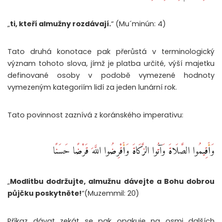
„
ti, kteří almužny rozdávají.
“ (Mu´minún: 4)
Tato druhá konotace pak přerůstá v terminologický
význam tohoto slova, jímž je platba určité, výší majetku
definované osoby v podobě vymezené hodnoty
vymezeným kategoriím lidí za jeden lunární rok.
Tato povinnost zaznívá z koránského imperativu:
وَأَقِيمُوا الصَّلَاةَ وَآتُوا الزَّكَاةَ وَأَقْرِضُوا اللَّهَ قَرْضًا حَسَنًا
„
Modlitbu dodržujte, almužnu dávejte a Bohu dobrou
půjčku poskytněte!
“(Muzemmil: 20)
Příkaz dávat zekát se pak opakuje na osmi dalších