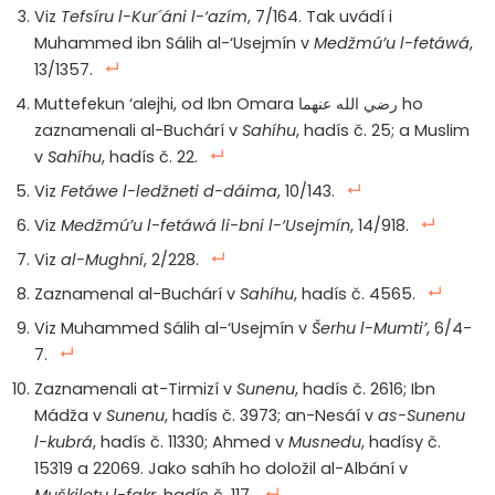
Viz
Tefsíru l-Kur´áni l-‘azím
, 7/164. Tak uvádí i
Muhammed ibn Sálih al-‘Usejmín v
Medžmú’u l-fetáwá
,
13/1357.
Muttefekun ‘alejhi, od Ibn Omara رضي الله عنهما ho
zaznamenali al-Buchárí v
Sahíhu
, hadís č. 25; a Muslim
v
Sahíhu
, hadís č. 22.
Viz
Fetáwe l-ledžneti d-dáima
, 10/143.
Viz
Medžmú’u l-fetáwá li-bni l-‘Usejmín
, 14/918.
Viz
al-Mughní
, 2/228.
Zaznamenal al-Buchárí v
Sahíhu
, hadís č. 4565.
Viz Muhammed Sálih al-‘Usejmín v
Šerhu l-Mumti’
, 6/4-
7.
Zaznamenali at-Tirmizí v
Sunenu
, hadís č. 2616; Ibn
Mádža v
Sunenu
, hadís č. 3973; an-Nesáí v
as-Sunenu
l-kubrá
, hadís č. 11330; Ahmed v
Musnedu
, hadísy č.
15319 a 22069. Jako sahíh ho doložil al-Albání v