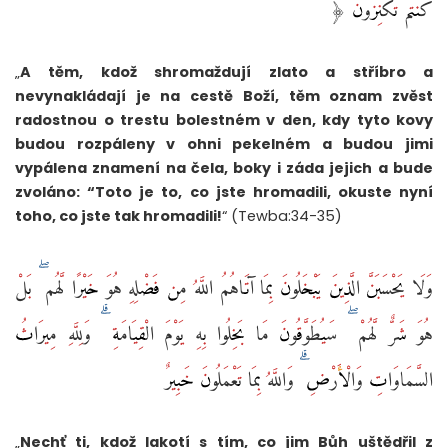
كُنتُمْ تَكْنِزُونَ ‎﴿
„
A těm, kdož shromaždují zlato a stříbro a
nevynakládají je na cestě Boží, těm oznam zvěst
radostnou o trestu bolestném v den, kdy tyto kovy
budou rozpáleny v ohni pekelném a budou jimi
vypálena znamení na čela, boky i záda jejich a bude
zvoláno: “Toto je to, co jste hromadili, okuste nyní
toho, co jste tak hromadili!
“ (Tewba:34-35)
وَلَا يَحْسَبَنَّ الَّذِينَ يَبْخَلُونَ بِمَا آتَاهُمُ اللَّهُ مِن فَضْلِهِ هُوَ خَيْرًا لَّهُم ۖ بَلْ
هُوَ شَرٌّ لَّهُمْ ۖ سَيُطَوَّقُونَ مَا بَخِلُوا بِهِ يَوْمَ الْقِيَامَةِ ۗ وَلِلَّهِ مِيرَاثُ
السَّمَاوَاتِ وَالْأَرْضِ ۗ وَاللَّهُ بِمَا تَعْمَلُونَ خَبِيرٌ
„
Nechť ti, kdož lakotí s tím, co jim Bůh uštědřil z