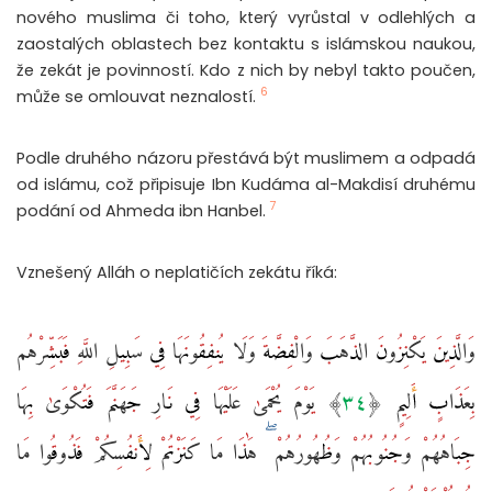
nového muslima či toho, který vyrůstal v odlehlých a
zaostalých oblastech bez kontaktu s islámskou naukou,
že zekát je povinností. Kdo z nich by nebyl takto poučen,
6
může se omlouvat neznalostí.
Podle druhého názoru přestává být muslimem a odpadá
od islámu, což připisuje Ibn Kudáma al-Makdisí druhému
7
podání od Ahmeda ibn Hanbel.
Vznešený Alláh o neplatičích zekátu říká:
وَالَّذِينَ يَكْنِزُونَ الذَّهَبَ وَالْفِضَّةَ وَلَا يُنفِقُونَهَا فِي سَبِيلِ اللَّهِ فَبَشِّرْهُم
بِعَذَابٍ أَلِيمٍ ‎﴿٣٤﴾‏ يَوْمَ يُحْمَىٰ عَلَيْهَا فِي نَارِ جَهَنَّمَ فَتُكْوَىٰ بِهَا
جِبَاهُهُمْ وَجُنُوبُهُمْ وَظُهُورُهُمْ ۖ هَٰذَا مَا كَنَزْتُمْ لِأَنفُسِكُمْ فَذُوقُوا مَا