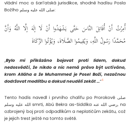
vládní moc a šarí’atská jurisdikce, shodně hadísu Posla
Božího صلى الله عليه وسلم:
أُمِرْتُ أَنْ أُقَاتِلَ النَّاسَ حَتَّى يَشْهَدُوا أَنْ لَا إلَهَ إلَّا اللَّهُ وَأَنَّ
مُحَمَّدًا رَسُولُ اللَّهِ، وَيُقِيمُوا الصَّلَاةَ، وَيُؤْتُوا الزَّكَاةَ
„
Bylo mi přikázáno bojovat proti lidem, dokud
nedosvědčí, že nikdo a nic nemá právo být uctíváno,
krom Alláha a že Muhammed je Posel Boží, nezačnou
4
dodržovat modlitbu a dokud neudělí zekát …
“
Tento hadís navedl i prvního chalífu po Prorokově صلى
الله عليه وسلم smrti, Abú Bekra as-Siddíka رضي الله عنه, na
ozbrojený boj proti odpadlíkům a neplatičům zekátu, což
je jejich trest ještě na tomto světě.