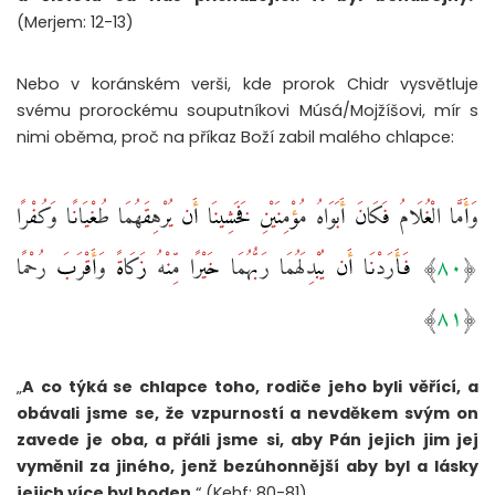
(Merjem: 12-13)
Nebo v koránském verši, kde prorok Chidr vysvětluje
svému prorockému souputníkovi Músá/Mojžíšovi, mír s
nimi oběma, proč na příkaz Boží zabil malého chlapce:
وَأَمَّا الْغُلَامُ فَكَانَ أَبَوَاهُ مُؤْمِنَيْنِ فَخَشِينَا أَن يُرْهِقَهُمَا طُغْيَانًا وَكُفْرًا
‎﴿٨٠﴾‏ فَأَرَدْنَا أَن يُبْدِلَهُمَا رَبُّهُمَا خَيْرًا مِّنْهُ زَكَاةً وَأَقْرَبَ رُحْمًا
„
A co týká se chlapce toho, rodiče jeho byli věřící, a
obávali jsme se, že vzpurností a nevděkem svým on
zavede je oba, a přáli jsme si, aby Pán jejich jim jej
vyměnil za jiného, jenž bezúhonnější aby byl a lásky
jejich více byl hoden.
“ (Kehf: 80-81)