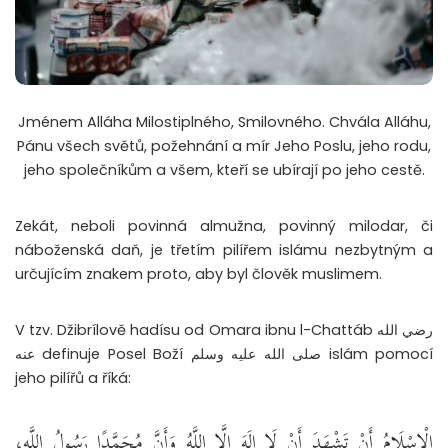
Jménem Alláha Milostiplného, Smilovného. Chvála Alláhu,
Pánu všech světů, požehnání a mír Jeho Poslu, jeho rodu,
jeho společníkům a všem, kteří se ubírají po jeho cestě.
Zekát, neboli povinná almužna, povinný milodar, či
náboženská daň, je třetím pilířem islámu nezbytným a
určujícím znakem proto, aby byl člověk muslimem.
V tzv. Džibrílově hadísu od Omara ibnu l-Chattáb رضي الله
عنه definuje Posel Boží صلى الله عليه وسلم islám pomocí
jeho pilířů a říká:
الْإِسْلَامُ أَنْ تَشْهَدَ أَنْ لَا إلَهَ إلَّا اللَّهُ وَأَنَّ مُحَمَّدًا رَسُولُ اللَّهِ،