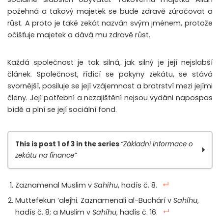
požehná a takový majetek se bude zdravě zúročovat a
růst. A proto je také zekát nazván svým jménem, protože
očišťuje majetek a dává mu zdravě růst.
Každá společnost je tak silná, jak silný je její nejslabší
článek. Společnost, řídící se pokyny zekátu, se stává
svornější, posiluje se její vzájemnost a bratrství mezi jejími
členy. Její potřební a nezajištění nejsou vydáni napospas
bídě a plní se její sociální fond.
This is post 1 of 3 in the series
“Základní informace o
zekátu na finance”
Základní informace o zekátu na finance, díl 1.
Zaznamenal Muslim v
Sahíhu
, hadís č. 8.
Základní informace o zekátu na finance, díl 2.
Muttefekun ‘alejhi. Zaznamenali al-Buchárí v
Sahíhu
,
Základní informace o zekátu na finance, díl 3.
hadís č. 8; a Muslim v
Sahíhu
, hadís č. 16.