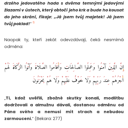
drzého jedovatého hada s dvěma temnými jedovými
žlazami v ústech, který obtočí jeho krk a bude ho kousat
do jeho skrání, říkaje: „Já jsem tvůj majetek! Já jsem
8
tvůj poklad!
“
Naopak ty, kteří zekát odevzdávají, čeká nesmírná
odměna:
إِنَّ الَّذِينَ آمَنُوا وَعَمِلُوا الصَّالِحَاتِ وَأَقَامُوا الصَّلَاةَ وَآتَوُا الزَّكَاةَ لَهُمْ
أَجْرُهُمْ عِندَ رَبِّهِمْ وَلَا خَوْفٌ عَلَيْهِمْ وَلَا هُمْ يَحْزَنُونَ ‎
„
Ti, kdož uvěřili, zbožné skutky konali, modlitbu
dodržovali a almužnu dávali, dostanou odměnu od
Pána svého a nemusí mít strach a nebudou
zarmouceni.
“ (Bekara: 277)