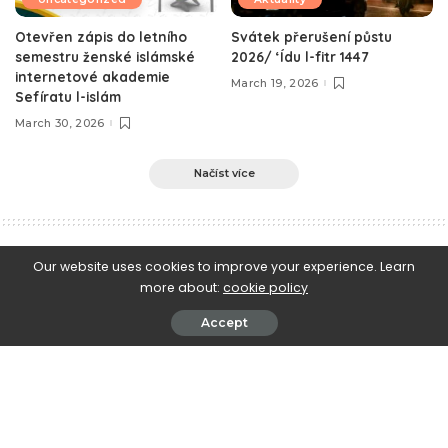
Otevřen zápis do letního
Svátek přerušení půstu
semestru ženské islámské
2026/ ‘Ídu l-fitr 1447
internetové akademie
March 19, 2026
Sefíratu l-islám
March 30, 2026
Načíst více
e-Islám
>
Blog
>
Aktuality
>
Uhraďte svůj zekátu l-fitr včas!
Our website uses cookies to improve your experience. Learn
more about:
cookie policy
Aktuality
Uhraďte svůj zekátu l-fitr včas!
Accept
April 18, 2023