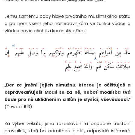
Jemu samému coby hlavě prvotního muslimského státu
a po něm všem jeho následovníkům ve funkci vůdce a
vládce navíc přichází koránský příkaz:
خُذْ مِنْ أَمْوَالِهِمْ صَدَقَةً تُطَهِّرُهُمْ وَتُزَكِّيهِم بِهَا وَصَلِّ عَلَيْهِمْ ۖ إِنَّ
صَلَاتَكَ سَكَنٌ لَّهُمْ ۗ وَاللَّهُ سَمِيعٌ عَلِيمٌ ‎
„
Ber ze jmění jejich almužnu, kterou je očišťuješ a
ospravedlňuješ! Modli se za ně, neboť modlitba tvá
bude pro ně uklidněním a Bůh je slyšící, vševědoucí.
“
(Tewba: 103)
Za výběr zekátu, jeho rozdělování a případné trestání
provinilců, kteří ho odmítnou platit, odpovídá islámská