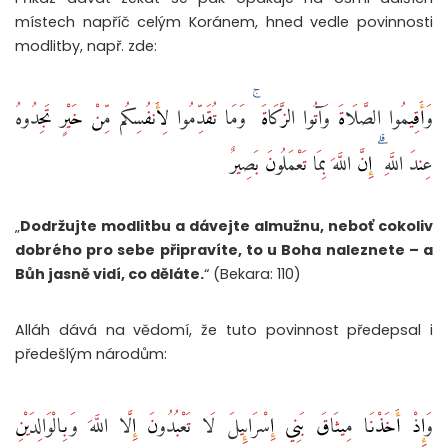
místech napříč celým Koránem, hned vedle povinnosti
modlitby, např. zde:
وَأَقِيمُوا الصَّلَاةَ وَآتُوا الزَّكَاةَ ۚ وَمَا تُقَدِّمُوا لِأَنفُسِكُم مِّنْ خَيْرٍ تَجِدُوهُ
عِندَ اللَّهِ ۗ إِنَّ اللَّهَ بِمَا تَعْمَلُونَ بَصِيرٌ
„
Dodržujte modlitbu a dávejte almužnu, neboť cokoliv
dobrého pro sebe připravíte, to u Boha naleznete – a
Bůh jasně vidí, co děláte.
“ (Bekara: 110)
Alláh dává na vědomí, že tuto povinnost předepsal i
předešlým národům:
وَإِذْ أَخَذْنَا مِيثَاقَ بَنِي إِسْرَائِيلَ لَا تَعْبُدُونَ إِلَّا اللَّهَ وَبِالْوَالِدَيْنِ