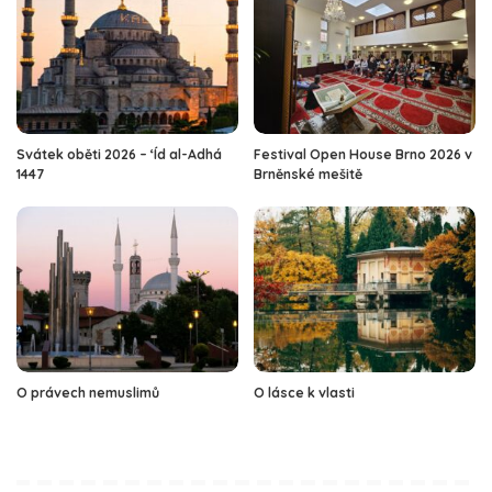
Svátek oběti 2026 – ‘Íd al-Adhá
Festival Open House Brno 2026 v
1447
Brněnské mešitě
O právech nemuslimů
O lásce k vlasti