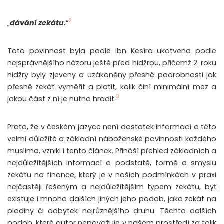
2
„
dávání zekátu.
“
Tato povinnost byla podle Ibn Kesíra ukotvena podle
nejsprávnějšího názoru ještě před hidžrou, přičemž 2. roku
hidžry byly zjeveny a uzákoněny přesné podrobnosti jak
přesně zekát vyměřit a platit, kolik činí minimální mez a
3
jakou část z ní je nutno hradit.
Proto, že v českém jazyce není dostatek informací o této
velmi důležité a základní náboženské povinnosti každého
muslima, vznikl i tento článek. Přináší přehled základních a
nejdůležitějších informací o podstatě, formě a smyslu
zekátu na finance, který je v našich podmínkách v praxi
nejčastěji řešeným a nejdůležitějším typem zekátu, byť
existuje i mnoho dalších jiných jeho podob, jako zekát na
plodiny či dobytek nejrůznějšího druhu. Těchto dalších
podob, které autor nepovažuje v našem prostředí za tolik