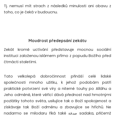
Tj. nemusí mít strach z následků minulosti ani obavu z
toho, co je čeká v budoucnu.
Moudrost předepsání zekátu
Zekát kromě uctívání představuje mocnou sociální
instituci založenou islámem přímo z popudu Božího před
čtrnácti staletími.
Tato velkolepá dobročinnost přináší celé lidské
společnosti mnoho užitku, k jehož podobám patří
praktické potvrzení své víry a niterné touhy po Alláhu a
Jeho odměně, které věřící dává přednost nad hmotnými
pozlátky tohoto světa, usilujíce tak o Boží spokojenost a
získávaje tak Boží odměnu a zbavujíce se hříchů. Ne
nadarmo se milodaru říká také صدقة sadaka, přičemž