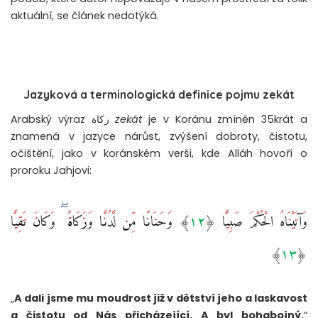
aktuální, se článek nedotýká.
Jazyková a terminologická definice pojmu zekát
Arabský výraz زكاة
zekát
je v Koránu zmíněn 35krát a
znamená v jazyce nárůst, zvýšení dobroty, čistotu,
očištění, jako v koránském verši, kde Alláh hovoří o
proroku Jahjovi:
وَآتَيْنَاهُ الْحُكْمَ صَبِيًّا ‎﴿١٢﴾‏ وَحَنَانًا مِّن لَّدُنَّا وَزَكَاةً ۖ وَكَانَ تَقِيًّا
„
A dali jsme mu moudrost již v dětství jeho a laskavost
a čistotu od Nás přicházející. A byl bohabojný.
“