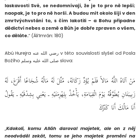
laskavosti Své, se nedomnívají, že je to pro ně lepší;
naopak, je to pro ně horší. A budou mít okolo šíjí v den
zmrtvýchvstání to, s čím lakotili – a Bohu připadne
dědictví nebes a země a Bůh je dobře zpraven o všem,
co děláte.
“ (Áli’Imrán: 180)
Abú Hurejra رضي الله عنه v této souvislosti slyšel od Posla
Božího صلى الله عليه وسلم slova:
مَنْ آتَاهُ اللَّهُ مَالاً فَلَمْ يُؤَدِّ زَكَاتَهُ، مُثِّلَ لَهُ مَالُهُ شُجَاعًا أَقْرَعَ، لَهُ
زَبِيبَتَانِ يُطَوَّقُهُ يَوْمَ الْقِيَامَةِ، يَأْخُذُ بِلِهْزِمَتَيْهِ ـ يَعْنِي بِشِدْقَيْهِ ـ يَقُولُ
أَنَا مَالُكَ أَنَا كَنْزُكَ
„
Kdokoli, komu Alláh daroval majetek, ale on z něj
neodváděl zekát, tomu se jeho majetek promění na