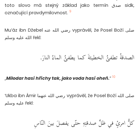
toto slovo má stejný základ jako termín صدق sidk,
9
označující pravdymilovnost.
Mu’áz ibn Džebel رضي الله عنه vyprávěl, že Posel Boží صلى
الله عليه وسلم řekl:
الصدقةُ تطفئُ الخطيئةَ كما يطفئُ الماءُ النارَ.
10
„
Milodar hasí hříchy tak, jako voda hasí oheň.
“
‘Ukba ibn Ámir رضي الله عنهما vyprávěl, že Posel Boží صلى الله
عليه وسلم řekl:
كلُّ امرئٍ في ظلِّ صدقتِهِ حتّى يفصلَ بينَ النّاسِ