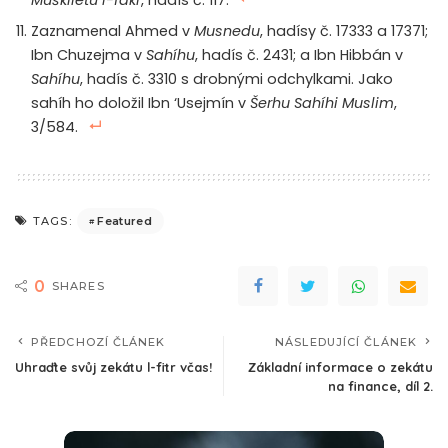
Muškiletu l-fakr
, hadís č. 117.
Zaznamenal Ahmed v
Musnedu
, hadísy č. 17333 a 17371;
Ibn Chuzejma v
Sahíhu
, hadís č. 2431; a Ibn Hibbán v
Sahíhu
, hadís č. 3310 s drobnými odchylkami. Jako
sahíh ho doložil Ibn ‘Usejmín v
Šerhu Sahíhi Muslim
,
3/584.
Featured
TAGS:
0
SHARES
PŘEDCHOZÍ ČLÁNEK
NÁSLEDUJÍCÍ ČLÁNEK
Uhraďte svůj zekátu l-fitr včas!
Základní informace o zekátu
na finance, díl 2.