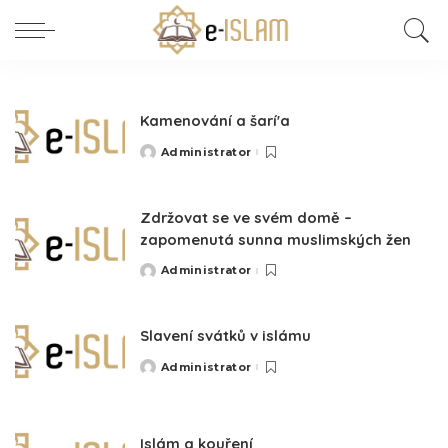
Kamenování a šarí'a
Administrator
Posted
by
Zdržovat se ve svém domě –
zapomenutá sunna muslimských žen
Administrator
Posted
by
Slavení svátků v islámu
Administrator
Posted
by
Islám a kouření