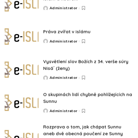
Administrator
Posted
by
Práva zvířat v islámu
Administrator
Posted
by
Vysvětlení slov Božích z 34. verše súry
Nisá´ (ženy)
Administrator
Posted
by
O skupinách lidí chybně pohlížejících na
Sunnu
Administrator
Posted
by
Rozprava o tom, jak chápat Sunnu
aneb dvě obecná poučení ze Sunny