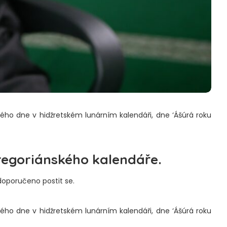
o dne v hidžretském lunárním kalendáři, dne ‘Ášúrá roku
gregoriánského kalendáře.
 doporučeno postit se.
o dne v hidžretském lunárním kalendáři, dne ‘Ášúrá roku