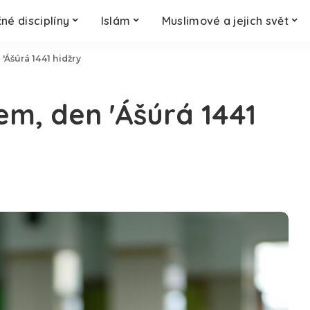
né disciplíny
Islám
Muslimové a jejich svět
 'Ášúrá 1441 hidžry
rem, den 'Ášúrá 1441