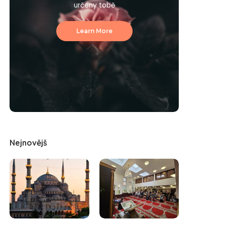
určeny tobě
Learn More
Nejnovějš