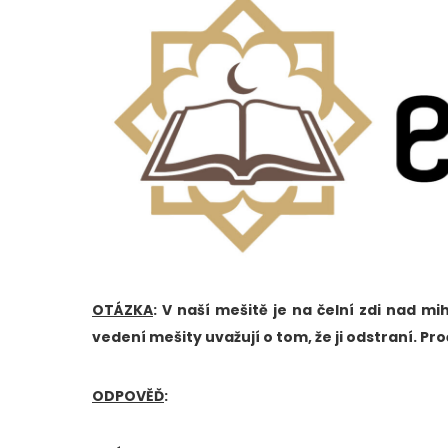
OTÁZKA
: V naší mešitě je na čelní zdi nad m
vedení mešity uvažují o tom, že ji odstraní. Pr
ODPOVĚĎ
: