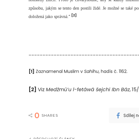
způsobu, jakým se tento den postili židé. Je možné se také pos
[2]
“
doložená jako správná.
_______________________________________
[1]
Zaznamenal Muslim v
Sahíhu
, hadís č. 1162.
[2]
Viz
Medžmú’u l-fetáwá šejchi Ibn Báz
, 15
0
Sdílej
SHARES