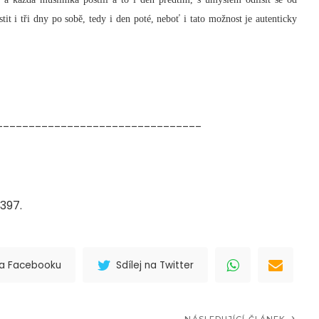
tit i tři dny po sobě, tedy i den poté, neboť i tato možnost je autenticky
________________________________
/397.
 na Facebooku
Sdílej na Twitter