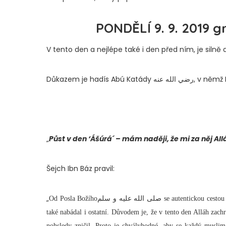
PONDĚLÍ 9. 9. 2019 
V tento den a nejlépe také i den před ním, je silně
„
Půst v den ‘Ášúrá´ – mám naději, že mi za něj All
Šejch Ibn Báz pravil:
„
Od Posla Božíhoصلى الله عليه و سلم se autentickou cestou uvádí, že se v den ‘Ášúrá (tj. 10. muharremu) postíval a k tomuto půstu
také nabádal i ostatní. Důvodem je, že v tento den Alláh zachránil Músá/Mojžíše عليه السلام a jeho lid
nohsledy zničil. Proto je chvályhodné, aby se každý muslim