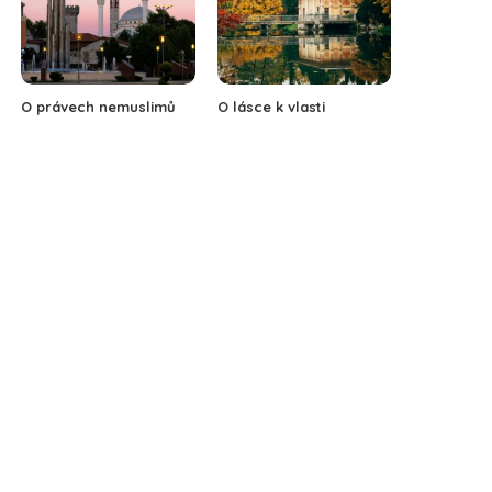
O právech nemuslimů
O lásce k vlasti