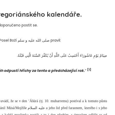
gregoriánského kalendáře.
 doporučeno postit se.
Důkazem je hadís Abú Katády رضي الله عنه, v němž Posel Boží صلى الله عليه و سلم pravil:
صِيَامُ يَوْمِ عَاشُورَاءَ أَحْتَسِبُ عَلَى اللَّهِ أَنْ يُكَفِّرَ السَّنَةَ الَّتِي قَبْلَهُ.
[1]
áh odpustí hříchy za tento a předcházející rok.
“
 před faraonem, kterého i s jeho
 a každá muslimka postili a to i den předtím, s úmyslem odlišit se od