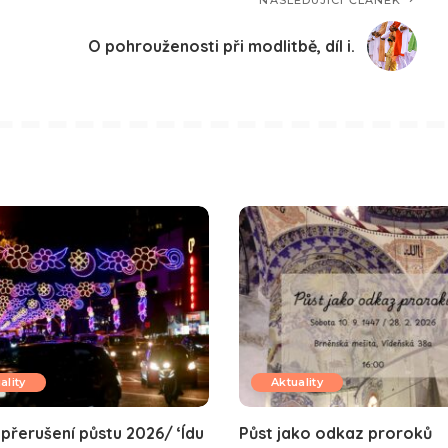
NÁSLEDUJÍCÍ ČLÁNEK
O pohrouženosti při modlitbě, díl i.
ality
Aktuality
přerušení půstu 2026/ ‘Ídu
Půst jako odkaz proroků