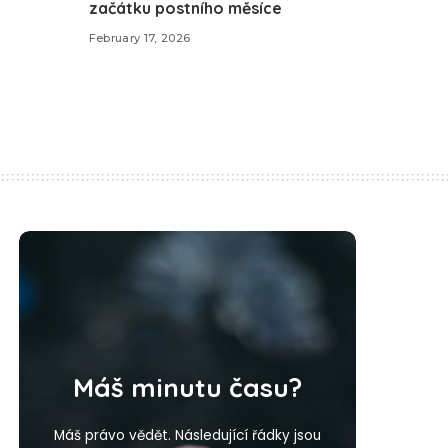
začátku postního měsíce
February 17, 2026
Máš minutu času?
Máš právo vědět. Následující řádky jsou