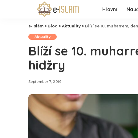
Hlavní
Nauč
e-Islám
>
Blog
>
Aktuality
>
Blíží se 10. muharrem, den
Aktuality
Blíží se 10. muhar
hidžry
September 7, 2019