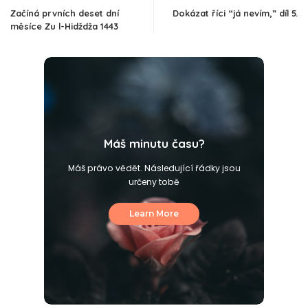
Začíná prvních deset dní
Dokázat říci “já nevím,” díl 5.
měsíce Zu l-Hidždža 1443
Máš minutu času?
Máš právo vědět. Následující řádky jsou
určeny tobě
Learn More