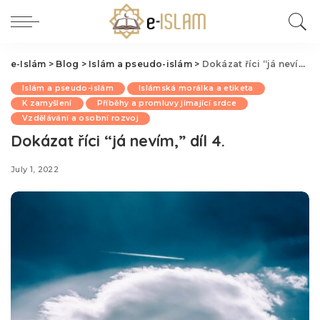
e-Islám
>
Blog
>
Islám a pseudo-islám
>
Dokázat říci “já nevím,” díl 4.
Islám a pseudo-islám
Islámská morálka a etiketa
K zamyšlení
Příběhy a promluvy jímající srdce
Vzdělávání a osobní rozvoj
Dokázat říci “já nevím,” díl 4.
July 1, 2022