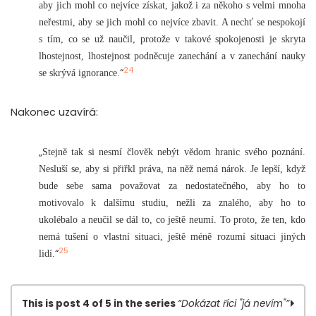
aby jich mohl co nejvíce získat, jakož i za někoho s velmi mnoha
neřestmi, aby se jich mohl co nejvíce zbavit. A nechť se nespokojí
s tím, co se už naučil, protože v takové spokojenosti je skryta
lhostejnost, lhostejnost podněcuje zanechání a v zanechání nauky
24
“
se skrývá ignorance.
Nakonec uzavírá:
„
Stejně tak si nesmí člověk nebýt vědom hranic svého poznání.
Nesluší se, aby si přiřkl práva, na něž nemá nárok. Je lepší, když
bude sebe sama považovat za nedostatečného, aby ho to
motivovalo k dalšímu studiu, nežli za znalého, aby ho to
ukolébalo a neučil se dál to, co ještě neumí. To proto, že ten, kdo
nemá tušení o vlastní situaci, ještě méně rozumí situaci jiných
25
“
lidí.
This is post 4 of 5 in the series
“Dokázat říci "já nevím"”