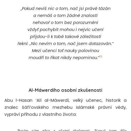
„
Pokud nevíš nic o tom, nač jsi právě tázán
a nemáš o tom žádné znalosti
nehovoř o tom bez porozumění
vždyť pochybit mohou i nejvíc učení
přijdou-li k tobě takové záležitostí
řekni: „Nic nevím o tom, nač jsem dotazován.“
Mezi učenci toť nauky polovinou
19
moudří to říkat nikdy nepominou.
“
Al-Máwerdího osobní zkušenosti
Abu l-Hasan ‘Alí al-Máwerdí, velký učenec, historik a
znalec šáfí’ovského mezhebu islámské právní vědy,
vypráví příhodu z vlastního života:
„
Povím vám něco z vlastní zkušenosti. Napsal jsem dílo