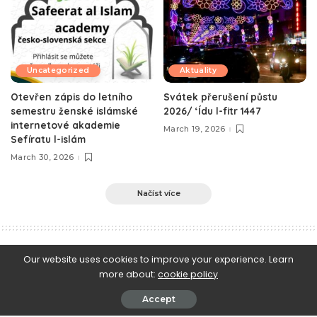
Uncategorized
Aktuality
Otevřen zápis do letního
Svátek přerušení půstu
semestru ženské islámské
2026/ ‘Ídu l-fitr 1447
internetové akademie
March 19, 2026
Sefíratu l-islám
March 30, 2026
Načíst více
e-Islám
>
Blog
>
Aktuality
>
Začíná prvních deset dní měsíce Zu l-Hidždža 1443
Our website uses cookies to improve your experience. Learn
more about:
cookie policy
Aktuality
Začíná prvních deset dní měsíce Zu l-
Accept