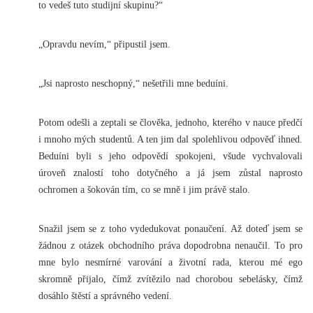
to vedeš tuto studijní skupinu?“
„Opravdu nevím,“ připustil jsem.
„Jsi naprosto neschopný,“ nešetřili mne beduíni.
Potom odešli a zeptali se člověka, jednoho, kterého v nauce předčí
i mnoho mých studentů. A ten jim dal spolehlivou odpověď ihned.
Beduíni byli s jeho odpovědí spokojeni, všude vychvalovali
úroveň znalostí toho dotyčného a já jsem zůstal naprosto
ochromen a šokován tím, co se mně i jim právě stalo.
Snažil jsem se z toho vydedukovat ponaučení. Až doteď jsem se
žádnou z otázek obchodního práva dopodrobna nenaučil. To pro
mne bylo nesmírné varování a životní rada, kterou mé ego
skromně přijalo, čímž zvítězilo nad chorobou sebelásky, čímž
dosáhlo štěstí a správného vedení.