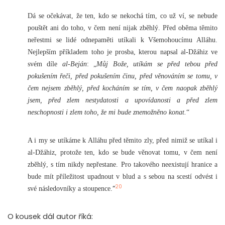
Dá se očekávat, že ten, kdo se nekochá tím, co už ví, se nebude
pouštět ani do toho, v čem není nijak zběhlý. Před oběma těmito
neřestmi se lidé odnepaměti utíkali k Všemohoucímu Alláhu.
Nejlepším příkladem toho je prosba, kterou napsal al-Džáhiz ve
svém díle
al-Beján
: „
Můj Bože, utíkám se před tebou před
pokušením řeči, před pokušením činu, před věnováním se tomu, v
čem nejsem zběhlý, před kocháním se tím, v čem naopak zběhlý
jsem, před zlem nestydatosti a upovídanosti a před zlem
neschopnosti i zlem toho, že mi bude znemožněno konat.
“
A i my se utíkáme k Alláhu před těmito zly, před nimiž se utíkal i
al-Džáhiz, protože ten, kdo se bude věnovat tomu, v čem není
zběhlý, s tím nikdy nepřestane. Pro takového neexistují hranice a
bude mít příležitost upadnout v blud a s sebou na scestí odvést i
20
“
své následovníky a stoupence.
O kousek dál autor říká: