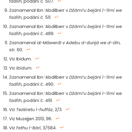
fadlih
, podání č. 507.
Zaznamenal Ibn ‘Abdilberr v
Džámi’u bejáni l-‘ilmi we
fadlih
, podání č. 511.
Zaznamenal Ibn ‘Abdilberr v
Džámi’u bejáni l-‘ilmi we
fadlih
, podání č. 489.
Zaznamenal al-Máwerdí v
Adebu d-dunjá we d-dín
,
str. 60.
Viz Ibidum.
Viz
Ibidum
.
Zaznamenal Ibn ‘Abdilberr v
Džámi’u bejáni l-‘ilmi we
fadlih
, podání č. 490.
Zaznamenal Ibn ‘Abdilberr v
Džámi’u bejáni l-‘ilmi we
fadlih
, podání č. 491.
Viz
Tezkiretu l-huffáz
, 2/3.
Viz Muzejjen 2013, 96.
Viz
Fethu l-Bárí
, 3/584.