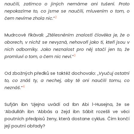
naučili, zatímco o jiných nemáme ani tušení. Proto
nepokazíme to, co jsme se naučili, mluvením o tom, o
2
čem nevíme zhola nic.
“
Mudrcové říkávali: „
Ztělesněním znalostí člověka je, že o
oborech, v nichž se nevyzná, nehovoří jako ti, kteří jsou v
nich odborníky. Jako neznalost pro něj stačí jen to, že
3
promluví o tom, o čem nic neví.
“
Od zbožných předků se taktéž dochovalo: „
Vyučuj ostatní
to, co znáš ty, a nechej, aby tě oni naučili tomu, co
4
neznáš.
“
Sufján ibn ‘Ujejna uvádí od Ibn Abi l-Husejna, že se
‘Abdulláh ibn ‘Abbás a Zejd ibn Sábit rozešli ve věci
poutních předpisů ženy, která dostane cyklus. Čím končí
její poutní obřady?