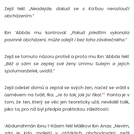
Zejd řekl: „
Neodejde, dokud se s Ka’bou nerozloučí
obcházením.
“
Ibn ‘Abbás mu kontroval: „
Pokud předtím vykonala
povinné obcházení, může odejít i bez toho závěrečného.
“
Zejd se tomuto názoru protivil a proto mu Ibn ‘Abbás řekl:
„
Běž a sám se zeptej své ženy Ummu Sulejm a jejích
spolumanželek, uvidíš.
“
Zejd odešel domů a zeptal se svých žen, načež se vrátil s
5
úsměvem na tváři, řka: „
Je to tak, jak jsi říkal.
“
Pointa je v
tom, že ten, který se věc jen teoreticky učil, nevěděl tolik,
jako ta, pro níž byl předpis praktickou záležitostí.
‘Abdurrahmán ibnu l-Kásim řekl Málikovi ibn Anas: „Nevím,
zda je kdo znalejší v otázkách obchodování, nežli