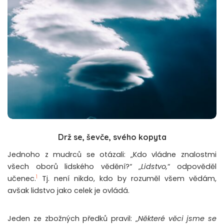
Drž se, ševče, svého kopyta
Jednoho z mudrců se otázali: „Kdo vládne znalostmi
všech oborů lidského vědění?“ „
Lidstvo,
“ odpověděl
1
učenec.
Tj. není nikdo, kdo by rozuměl všem vědám,
avšak lidstvo jako celek je ovládá.
Jeden ze zbožných předků pravil: „
Některé věci jsme se