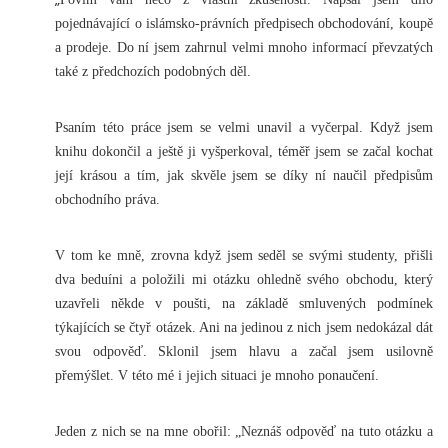
pojednávající o islámsko-právních předpisech obchodování, koupě
a prodeje. Do ní jsem zahrnul velmi mnoho informací převzatých
také z předchozích podobných děl.
Psaním této práce jsem se velmi unavil a vyčerpal. Když jsem
knihu dokončil a ještě ji vyšperkoval, téměř jsem se začal kochat
její krásou a tím, jak skvěle jsem se díky ní naučil předpisům
obchodního práva.
V tom ke mně, zrovna když jsem seděl se svými studenty, přišli
dva beduíni a položili mi otázku ohledně svého obchodu, který
uzavřeli někde v poušti, na základě smluvených podmínek
týkajících se čtyř otázek. Ani na jedinou z nich jsem nedokázal dát
svou odpověď. Sklonil jsem hlavu a začal jsem usilovně
přemýšlet. V této mé i jejich situaci je mnoho ponaučení.
Jeden z nich se na mne obořil: „Neznáš odpověď na tuto otázku a