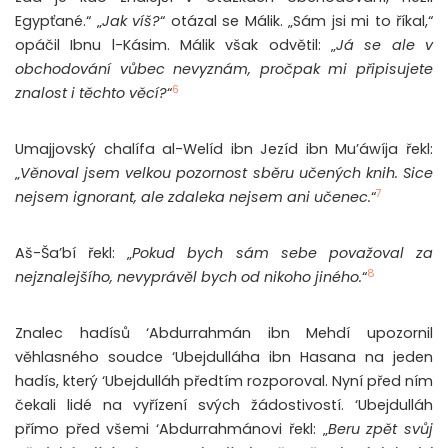
Egypťané.“ „
Jak víš?
“ otázal se Málik. „Sám jsi mi to říkal,“
opáčil Ibnu l-Kásim. Málik však odvětil: „
Já se ale v
obchodování vůbec nevyznám, pročpak mi připisujete
6
znalost i těchto věcí?
“
Umajjovský chalífa al-Welíd ibn Jezíd ibn Mu’áwíja řekl:
„
Věnoval jsem velkou pozornost sběru učených knih. Sice
7
nejsem ignorant, ale zdaleka nejsem ani učenec.
“
Aš-Ša’bí řekl: „
Pokud bych sám sebe považoval za
8
nejznalejšího, nevyprávěl bych od nikoho jiného.
“
Znalec hadísů ‘Abdurrahmán ibn Mehdí upozornil
věhlasného soudce ‘Ubejdulláha ibn Hasana na jeden
hadís, který ‘Ubejdulláh předtím rozporoval. Nyní před ním
čekali lidé na vyřízení svých žádostivostí. ‘Ubejdulláh
přímo před všemi ‘Abdurrahmánovi řekl: „
Beru zpět svůj