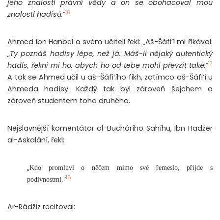
jeho znalostí právní vědy a on se obohacoval mou
16
znalostí hadísů.
“
Ahmed ibn Hanbel o svém učiteli řekl: „Aš-Šáfi’í mi říkával:
„
Ty poznáš hadísy lépe, než já. Máš-li nějaký autentický
17
hadís, řekni mi ho, abych ho od tebe mohl převzít také.
“
A tak se Ahmed učil u aš-Šáfi’ího fikh, zatímco aš-Šáfi’í u
Ahmeda hadísy. Každý tak byl zároveň šejchem a
zároveň studentem toho druhého.
Nejslavnější komentátor al-Buchárího Sahíhu, Ibn Hadžer
al-Askalání, řekl:
„
Kdo promluví o něčem mimo své řemeslo, přijde s
18
“
podivnostmi.
Ar-Rádžiz recitoval: