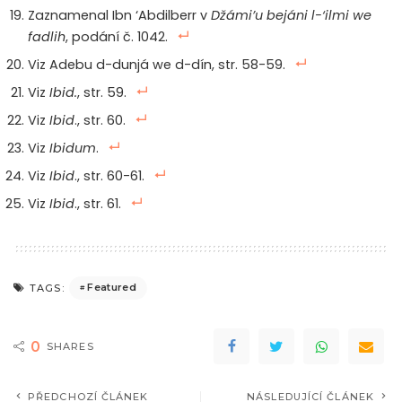
Zaznamenal Ibn ‘Abdilberr v
Džámi’u bejáni l-‘ilmi we
fadlih
, podání č. 1042.
Viz Adebu d-dunjá we d-dín, str. 58-59.
Viz
Ibid.
, str. 59.
Viz
Ibid
., str. 60.
Viz
Ibidum
.
Viz
Ibid
., str. 60-61.
Viz
Ibid
., str. 61.
Featured
TAGS:
0
SHARES
PŘEDCHOZÍ ČLÁNEK
NÁSLEDUJÍCÍ ČLÁNEK