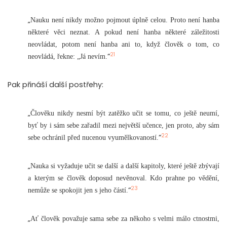
„
Nauku není nikdy možno pojmout úplně celou. Proto není hanba
některé věci neznat. A pokud není hanba některé záležitosti
neovládat, potom není hanba ani to, když člověk o tom, co
21
“
neovládá, řekne: „Já nevím.
Pak přináší další postřehy:
„
Člověku nikdy nesmí být zatěžko učit se tomu, co ještě neumí,
byť by i sám sebe zařadil mezi největší učence, jen proto, aby sám
22
“
sebe ochránil před nucenou vyumělkovaností.
„
Nauka si vyžaduje učit se další a další kapitoly, které ještě zbývají
a kterým se člověk doposud nevěnoval. Kdo prahne po vědění,
23
“
nemůže se spokojit jen s jeho částí.
„
Ať člověk považuje sama sebe za někoho s velmi málo ctnostmi,