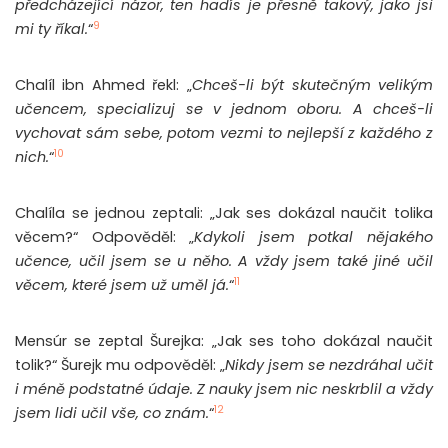
předcházející názor, ten hadís je přesně takový, jako jsi
9
mi ty říkal.
“
Chalíl ibn Ahmed řekl: „
Chceš-li být skutečným velikým
učencem, specializuj se v jednom oboru. A chceš-li
vychovat sám sebe, potom vezmi to nejlepší z každého z
10
nich.
“
Chalíla se jednou zeptali: „Jak ses dokázal naučit tolika
věcem?“ Odpověděl: „
Kdykoli jsem potkal nějakého
učence, učil jsem se u něho. A vždy jsem také jiné učil
11
věcem, které jsem už uměl já.
“
Mensúr se zeptal Šurejka: „Jak ses toho dokázal naučit
tolik?“ Šurejk mu odpověděl: „
Nikdy jsem se nezdráhal učit
i méně podstatné údaje. Z nauky jsem nic neskrblil a vždy
12
jsem lidi učil vše, co znám.
“