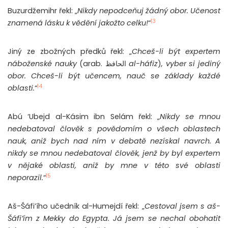
Buzurdžemihr řekl: „
Nikdy nepodceňuj žádný obor. Učenost
13
znamená lásku k vědění jakožto celku!
“
Jiný ze zbožných předků řekl: „
Chceš-li být expertem
náboženské nauky
(arab. الحافظ
al-háfiz
)
, vyber si jediný
obor. Chceš-li být učencem, nauč se základy každé
14
oblasti.
“
Abú ‘Ubejd al-Kásim ibn Selám řekl: „
Nikdy se mnou
nedebatoval člověk s povědomím o všech oblastech
nauk, aniž bych nad ním v debatě nezískal navrch. A
nikdy se mnou nedebatoval člověk, jenž by byl expertem
v nějaké oblasti, aniž by mne v této své oblasti
15
neporazil.
“
Aš-Šáfi’ího učedník al-Humejdí řekl: „
Cestoval jsem s aš-
Šáfi’ím z Mekky do Egypta. Já jsem se nechal obohatit