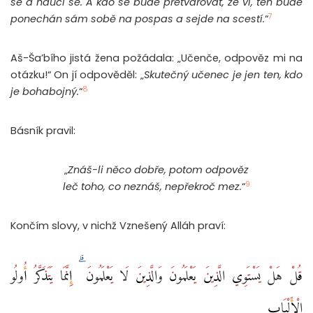
se a naučí se. A kdo se bude přetvařovat, že ví, ten bude
7
ponechán sám sobě na pospas a sejde na scestí.
“
Aš-Ša’bího jistá žena požádala: „Učenče, odpověz mi na
otázku!“ On jí odpověděl: „
Skutečný učenec je jen ten, kdo
8
je bohabojný.
“
Básník pravil:
„
Znáš-li něco dobře, potom odpověz
9
leč toho, co neznáš, nepřekroč mez.
“
Končím slovy, v nichž Vznešený Alláh praví:
قُلْ هَلْ يَسْتَوِي الَّذِينَ يَعْلَمُونَ وَالَّذِينَ لَا يَعْلَمُونَ ۗ إِنَّمَا يَتَذَكَّرُ أُولُو
الْأَلْبَابِ ‎