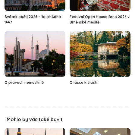
Svátek oběti 2026 – ‘Íd al-Adhá
Festival Open House Brno 2026 v
1447
Brněnské mešitě
O právech nemuslimů
O lásce k vlasti
Mohlo by vás také bavit