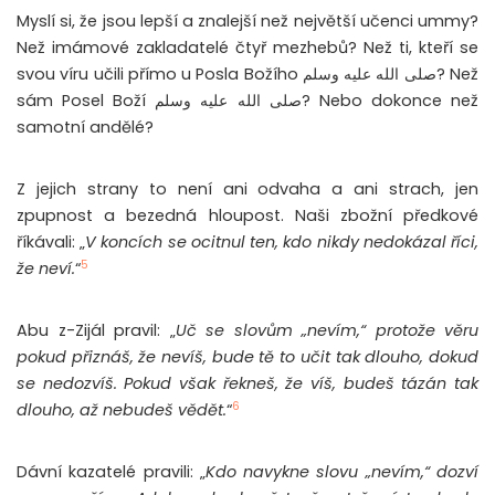
Myslí si, že jsou lepší a znalejší než největší učenci ummy?
Než imámové zakladatelé čtyř mezhebů? Než ti, kteří se
svou víru učili přímo u Posla Božího صلى الله عليه وسلم? Než
sám Posel Boží صلى الله عليه وسلم? Nebo dokonce než
samotní andělé?
Z jejich strany to není ani odvaha a ani strach, jen
zpupnost a bezedná hloupost. Naši zbožní předkové
říkávali: „
V koncích se ocitnul ten, kdo nikdy nedokázal říci,
5
že neví.
“
Abu z-Zijál pravil: „
Uč se slovům „nevím,“ protože věru
pokud přiznáš, že nevíš, bude tě to učit tak dlouho, dokud
se nedozvíš. Pokud však řekneš, že víš, budeš tázán tak
6
dlouho, až nebudeš vědět.
“
Dávní kazatelé pravili: „
Kdo navykne slovu „nevím,“ dozví