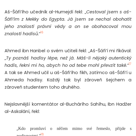
Aš-Šáfi’ího učedník al-Humejdí řekl: „
Cestoval jsem s aš-
Šáfi’ím z Mekky do Egypta. Já jsem se nechal obohatit
jeho znalostí právní vědy a on se obohacoval mou
16
znalostí hadísů.
“
Ahmed ibn Hanbel o svém učiteli řekl: „Aš-Šáfi’í mi říkával:
„
Ty poznáš hadísy lépe, než já. Máš-li nějaký autentický
17
hadís, řekni mi ho, abych ho od tebe mohl převzít také.
“
A tak se Ahmed učil u aš-Šáfi’ího fikh, zatímco aš-Šáfi’í u
Ahmeda hadísy. Každý tak byl zároveň šejchem a
zároveň studentem toho druhého.
Nejslavnější komentátor al-Buchárího Sahíhu, Ibn Hadžer
al-Askalání, řekl:
„
Kdo promluví o něčem mimo své řemeslo, přijde s
18
“
podivnostmi.