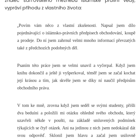
znalec šáfí’ovského mezhebu islámské právní vědy,
vypráví příhodu z vlastního života:
„
Povím vám něco z vlastní zkušenosti. Napsal jsem dílo
pojednávající o islámsko-právních předpisech obchodování, koupě
a prodeje. Do ní jsem zahrnul velmi mnoho informací převzatých
také z předchozích podobných děl.
Psaním této práce jsem se velmi unavil a vyčerpal. Když jsem
knihu dokončil a ještě ji vyšperkoval, téměř jsem se začal kochat
její krásou a tím, jak skvěle jsem se díky ní naučil předpisům
obchodního práva.
V tom ke mně, zrovna když jsem seděl se svými studenty, přišli
dva beduíni a položili mi otázku ohledně svého obchodu, který
uzavřeli někde v poušti, na základě smluvených podmínek
týkajících se čtyř otázek. Ani na jedinou z nich jsem nedokázal dát
svou odpověď. Sklonil jsem hlavu a začal jsem usilovně