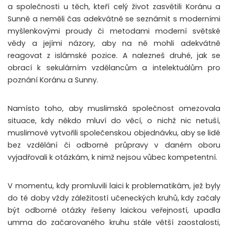
a společnosti u těch, kteří celý život zasvětili Koránu a
Sunně a neměli čas adekvátně se seznámit s moderními
myšlenkovými proudy či metodami moderní světské
vědy a jejími názory, aby na ně mohli adekvátně
reagovat z islámské pozice. A nalezneš druhé, jak se
obrací k sekulárním vzdělancům a intelektuálům pro
poznání Koránu a Sunny.
Namísto toho, aby muslimská společnost omezovala
situace, kdy někdo mluví do věcí, o nichž nic netuší,
muslimové vytvořili společenskou objednávku, aby se lidé
bez vzdělání či odborné průpravy v daném oboru
vyjadřovali k otázkám, k nimž nejsou vůbec kompetentní.
V momentu, kdy promluvili laici k problematikám, jež byly
do té doby vždy záležitostí učeneckých kruhů, kdy začaly
být odborné otázky řešeny laickou veřejností, upadla
umma do začarovaného kruhu stále větší zaostalosti,