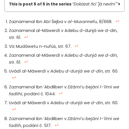
This is post 5 of 5 in the series
“Dokázat říci "já nevím"”
Dokázat říci “já nevím,” díl 1.
Zaznamenal Ibn Abí Šejba v
al-Musannefu
, 8/668.
Dokázat říci “já nevím,” díl 2.
Zaznamenal al-Máwerdí v Adebu d-dunjá we d-dín,
Dokázat říci “já nevím,” díl 3.
str. 61.
Dokázat říci “já nevím,” díl 4.
Viz Mudáwetu n-nufús, str. 67.
Dokázat říci “já nevím,” díl 5.
Zaznamenal al-Máwerdí v
Adebu d-dunjá we d-dín
,
str. 61.
Uvádí al-Máwerdí v
Adebu d-dunjá we d-dín
, str. 60.
Zaznamenal Ibn ‘Abdilberr v
Džámi’u bejáni l-‘ilmi we
fadlihi
, podání č. 1044.
Uvádí al-Máwerdí v
Adebu d-dunjá we d-dín
, str. 60.
Zaznamenal ibn ‘Abdilberr v
Džámi’u bejáni l-‘ilmi we
fadlih
, podání č. 517.