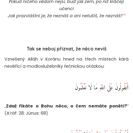
Pokud ničeho vědom nejsi, buď jak zem, po níž kráčejí
učenci
4
Jak prazvláštní je, že neznáš a ani netušíš, že neznáš!
“
Tak se neboj přiznat, že něco nevíš
Vznešený Alláh v Koránu hned na třech místech kárá
nevěřící a modloslužebníky řečnickou otázkou:
أَتَقُولُونَ عَلَى اللَّهِ مَا لَا تَعْلَمُونَ ‎
„
Zdaž říkáte o Bohu něco, o čem nemáte ponětí?
“
(A’ráf: 28; Júnus: 68)
أَمْ تَقُولُونَ عَلَى اللَّهِ مَا لَا تَعْلَمُونَ