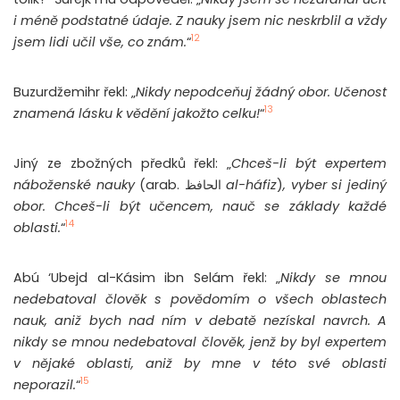
i méně podstatné údaje. Z nauky jsem nic neskrblil a vždy
12
jsem lidi učil vše, co znám.
“
Buzurdžemihr řekl: „
Nikdy nepodceňuj žádný obor. Učenost
13
znamená lásku k vědění jakožto celku!
“
Jiný ze zbožných předků řekl: „
Chceš-li být expertem
náboženské nauky
(arab. الحافظ
al-háfiz
)
, vyber si jediný
obor. Chceš-li být učencem, nauč se základy každé
14
oblasti.
“
Abú ‘Ubejd al-Kásim ibn Selám řekl: „
Nikdy se mnou
nedebatoval člověk s povědomím o všech oblastech
nauk, aniž bych nad ním v debatě nezískal navrch. A
nikdy se mnou nedebatoval člověk, jenž by byl expertem
v nějaké oblasti, aniž by mne v této své oblasti
15
neporazil.
“