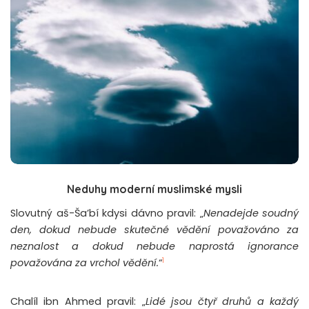
Neduhy moderní muslimské mysli
Slovutný aš-Ša’bí kdysi dávno pravil: „
Nenadejde soudný
den, dokud nebude skutečné vědění považováno za
neznalost a dokud nebude naprostá ignorance
1
považována za vrchol vědění.
“
Chalíl ibn Ahmed pravil: „
Lidé jsou čtyř druhů a každý