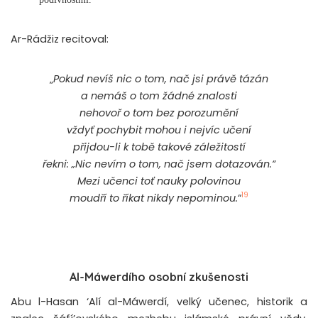
Ar-Rádžiz recitoval:
„
Pokud nevíš nic o tom, nač jsi právě tázán
a nemáš o tom žádné znalosti
nehovoř o tom bez porozumění
vždyť pochybit mohou i nejvíc učení
přijdou-li k tobě takové záležitostí
řekni: „Nic nevím o tom, nač jsem dotazován.“
Mezi učenci toť nauky polovinou
19
moudří to říkat nikdy nepominou.
“
Al-Máwerdího osobní zkušenosti
Abu l-Hasan ‘Alí al-Máwerdí, velký učenec, historik a