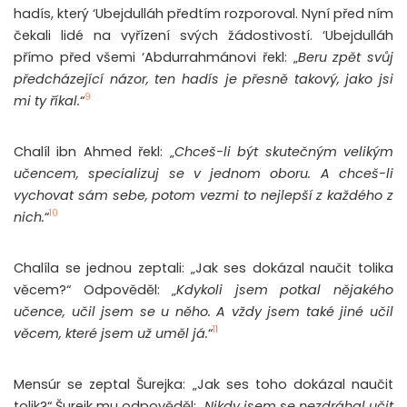
hadís, který ‘Ubejdulláh předtím rozporoval. Nyní před ním
čekali lidé na vyřízení svých žádostivostí. ‘Ubejdulláh
přímo před všemi ‘Abdurrahmánovi řekl: „
Beru zpět svůj
předcházející názor, ten hadís je přesně takový, jako jsi
9
mi ty říkal.
“
Chalíl ibn Ahmed řekl: „
Chceš-li být skutečným velikým
učencem, specializuj se v jednom oboru. A chceš-li
vychovat sám sebe, potom vezmi to nejlepší z každého z
10
nich.
“
Chalíla se jednou zeptali: „Jak ses dokázal naučit tolika
věcem?“ Odpověděl: „
Kdykoli jsem potkal nějakého
učence, učil jsem se u něho. A vždy jsem také jiné učil
11
věcem, které jsem už uměl já.
“
Mensúr se zeptal Šurejka: „Jak ses toho dokázal naučit
tolik?“ Šurejk mu odpověděl: „
Nikdy jsem se nezdráhal učit