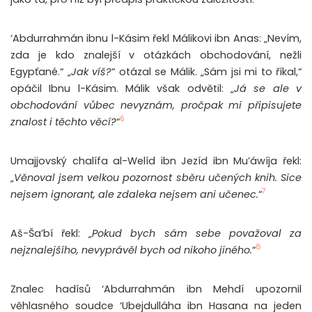
‘Abdurrahmán ibnu l-Kásim řekl Málikovi ibn Anas: „Nevím,
zda je kdo znalejší v otázkách obchodování, nežli
Egypťané.“ „
Jak víš?
“ otázal se Málik. „Sám jsi mi to říkal,“
opáčil Ibnu l-Kásim. Málik však odvětil: „
Já se ale v
obchodování vůbec nevyznám, pročpak mi připisujete
6
znalost i těchto věcí?
“
Umajjovský chalífa al-Welíd ibn Jezíd ibn Mu’áwíja řekl:
„
Věnoval jsem velkou pozornost sběru učených knih. Sice
7
nejsem ignorant, ale zdaleka nejsem ani učenec.
“
Aš-Ša’bí řekl: „
Pokud bych sám sebe považoval za
8
nejznalejšího, nevyprávěl bych od nikoho jiného.
“
Znalec hadísů ‘Abdurrahmán ibn Mehdí upozornil
věhlasného soudce ‘Ubejdulláha ibn Hasana na jeden