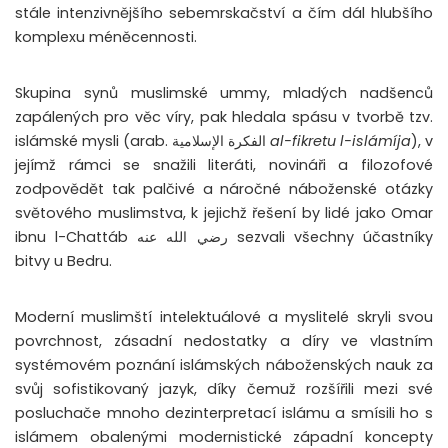
stále intenzivnějšího sebemrskačství a čím dál hlubšího
komplexu méněcennosti.
Skupina synů muslimské ummy, mladých nadšenců
zapálených pro věc víry, pak hledala spásu v tvorbě tzv.
islámské mysli (arab. الفكرة الإسلامية
al-fikretu l-islámíja
), v
jejímž rámci se snažili literáti, novináři a filozofové
zodpovědět tak palčivé a náročné náboženské otázky
světového muslimstva, k jejichž řešení by lidé jako Omar
ibnu l-Chattáb رضي الله عنه sezvali všechny účastníky
bitvy u Bedru.
Moderní muslimští intelektuálové a myslitelé skryli svou
povrchnost, zásadní nedostatky a díry ve vlastním
systémovém poznání islámských náboženských nauk za
svůj sofistikovaný jazyk, díky čemuž rozšířili mezi své
posluchače mnoho dezinterpretací islámu a smísili ho s
islámem obalenými modernistické západní koncepty