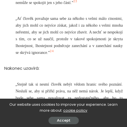
23
“
nemůže se spokojit jen s jeho částí.
„
Ať člověk považuje sama sebe za někoho s velmi málo ctnostmi,
aby jich mohl co nejvíce získat, jakož i za někoho s velmi mnoha
neřestmi, aby se jich mohl co nejvíce zbavit. A nechť se nespokojí
s tím, co se už naučil, protože v takové spokojenosti je skryta
lhostejnost, lhostejnost podněcuje zanechání a v zanechání nauky
24
“
se skrývá ignorance.
Nakonec uzavírá:
„
Stejně tak si nesmí člověk nebýt vědom hranic svého poznání.
Nesluší se, aby si přiřkl práva, na něž nemá nárok. Je lepší, když
bude sebe sama považovat za nedostatečného, aby ho to
Our website uses cookies to improve your experience. Learn
motivovalo k dalšímu studiu, nežli za znalého, aby ho to
more about:
cookie policy
ukolébalo a neučil se dál to, co ještě neumí. To proto, že ten, kdo
nemá tušení o vlastní situaci, ještě méně rozumí situaci jiných
Accept
25
“
lidí.