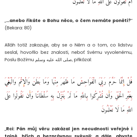
„
…anebo říkáte o Bohu něco, o čem nemáte ponětí?
“
(Bekara: 80)
Alláh totiž zakazuje, aby se o Něm a o tom, co lidstvu
seslal, hovořilo bez znalosti, neboť Svému vyvolenému,
Poslu Božímu صلى الله عليه وسلم, přikázal:
قُلْ إِنَّمَا حَرَّمَ رَبِّيَ الْفَوَاحِشَ مَا ظَهَرَ مِنْهَا وَمَا بَطَنَ وَالْإِثْمَ وَالْبَغْيَ
بِغَيْرِ الْحَقِّ وَأَن تُشْرِكُوا بِاللَّهِ مَا لَمْ يُنَزِّلْ بِهِ سُلْطَانًا وَأَن تَقُولُوا عَلَى
اللَّهِ مَا لَا تَعْلَمُونَ
„
Rci: Pán můj věru zakázal jen necudnosti veřejné i
tajné, hřích a bezprávnou svévoli; a dále, abyste