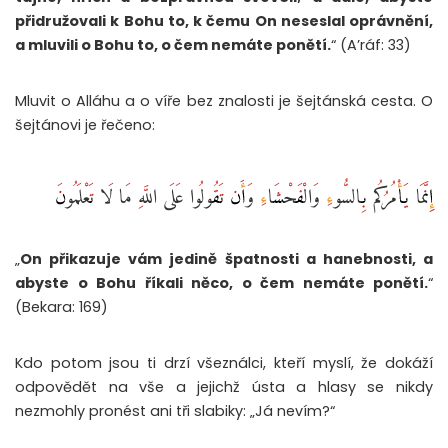
přidružovali k Bohu to, k čemu On neseslal oprávnění,
a mluvili o Bohu to, o čem nemáte ponětí.
“ (A’ráf: 33)
Mluvit o Alláhu a o víře bez znalosti je šejtánská cesta. O
šejtánovi je řečeno:
إِنَّمَا يَأْمُرُكُم بِالسُّوءِ وَالْفَحْشَاءِ وَأَن تَقُولُوا عَلَى اللَّهِ مَا لَا تَعْلَمُونَ ‎
„
On přikazuje vám jedině špatnosti a hanebnosti, a
abyste o Bohu říkali něco, o čem nemáte ponětí.
“
(Bekara: 169)
Kdo potom jsou ti drzí všeználci, kteří myslí, že dokáží
odpovědět na vše a jejichž ústa a hlasy se nikdy
nezmohly pronést ani tři slabiky: „Já nevím?“