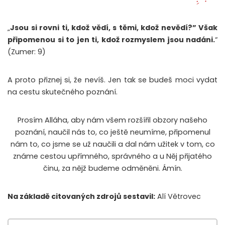
„
Jsou si rovni ti, kdož vědí, s těmi, kdož nevědí?” Však
připomenou si to jen ti, kdož rozmyslem jsou nadáni.
“
(Zumer: 9)
A proto přiznej si, že nevíš. Jen tak se budeš moci vydat
na cestu skutečného poznání.
Prosím Alláha, aby nám všem rozšířil obzory našeho
poznání, naučil nás to, co ještě neumíme, připomenul
nám to, co jsme se už naučili a dal nám užitek v tom, co
známe cestou upřímného, správného a u Něj přijatého
činu, za nějž budeme odměněni. Ámín.
Na základě citovaných zdrojů sestavil:
Alí Větrovec