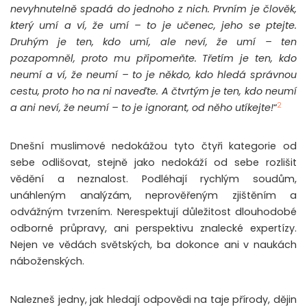
nevyhnutelně spadá do jednoho z nich. Prvním je člověk,
který umí a ví, že umí – to je učenec, jeho se ptejte.
Druhým je ten, kdo umí, ale neví, že umí – ten
pozapomněl, proto mu připomeňte. Třetím je ten, kdo
neumí a ví, že neumí – to je někdo, kdo hledá správnou
cestu, proto ho na ni naveďte. A čtvrtým je ten, kdo neumí
2
a ani neví, že neumí – to je ignorant, od něho utíkejte!
“
Dnešní muslimové nedokážou tyto čtyři kategorie od
sebe odlišovat, stejně jako nedokáží od sebe rozlišit
vědění a neznalost. Podléhají rychlým soudům,
unáhleným analýzám, neprověřeným zjištěním a
odvážným tvrzením. Nerespektují důležitost dlouhodobé
odborné průpravy, ani perspektivu znalecké expertízy.
Nejen ve vědách světských, ba dokonce ani v naukách
náboženských.
Nalezneš jedny, jak hledají odpovědi na taje přírody, dějin