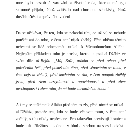
mne bylo nesmírné varování a životní rada, kterou mé ego
skromně přijalo, čímž zvítězilo nad chorobou sebelásky, čímž
dosáhlo štěstí a správného vedení.
Dá se očekávat, že ten, kdo se nekochá tím, co už ví, se nebude
pouštět ani do toho, v čem není nijak zběhlý. Před oběma těmito
neřestmi se lidé odnepaměti utíkali k Všemohoucímu Alláhu.
Nejlepším příkladem toho je prosba, kterou napsal al-Džáhiz ve
svém díle
al-Beján
: „
Můj Bože, utíkám se před tebou před
pokušením řeči, před pokušením činu, před věnováním se tomu, v
čem nejsem zběhlý, před kocháním se tím, v čem naopak zběhlý
jsem, před zlem nestydatosti a upovídanosti a před zlem
neschopnosti i zlem toho, že mi bude znemožněno konat.
“
A i my se utíkáme k Alláhu před těmito zly, před nimiž se utíkal i
al-Džáhiz, protože ten, kdo se bude věnovat tomu, v čem není
zběhlý, s tím nikdy nepřestane. Pro takového neexistují hranice a
bude mít příležitost upadnout v blud a s sebou na scestí odvést i