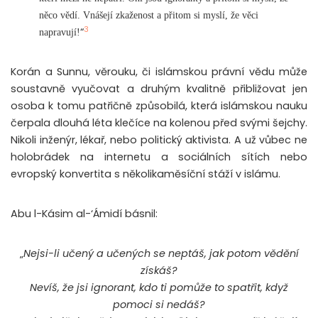
něco vědí. Vnášejí zkaženost a přitom si myslí, že věci
3
“
napravují!
Korán a Sunnu, věrouku, či islámskou právní vědu může
soustavně vyučovat a druhým kvalitně přibližovat jen
osoba k tomu patřičně způsobilá, která islámskou nauku
čerpala dlouhá léta klečíce na kolenou před svými šejchy.
Nikoli inženýr, lékař, nebo politický aktivista. A už vůbec ne
holobrádek na internetu a sociálních sítích nebo
evropský konvertita s několikaměsíční stáží v islámu.
Abu l-Kásim al-‘Ámidí básnil:
„
Nejsi-li učený a učených se neptáš, jak potom vědění
získáš?
Nevíš, že jsi ignorant, kdo ti pomůže to spatřit, když
pomoci si nedáš?