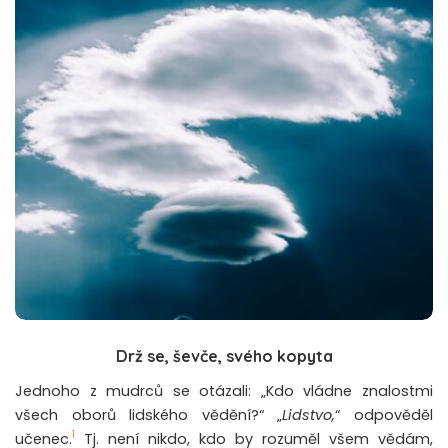
Drž se, ševče, svého kopyta
Jednoho z mudrců se otázali: „Kdo vládne znalostmi
všech oborů lidského vědění?“ „
Lidstvo,
“ odpověděl
1
učenec.
Tj. není nikdo, kdo by rozuměl všem vědám,