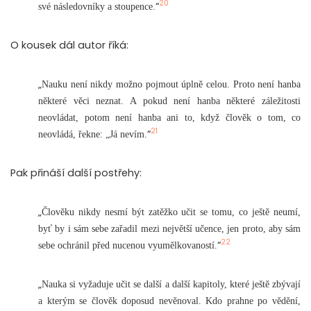
20
“
své následovníky a stoupence.
O kousek dál autor říká:
„
Nauku není nikdy možno pojmout úplně celou. Proto není hanba
některé věci neznat. A pokud není hanba některé záležitosti
neovládat, potom není hanba ani to, když člověk o tom, co
21
“
neovládá, řekne: „Já nevím.
Pak přináší další postřehy:
„
Člověku nikdy nesmí být zatěžko učit se tomu, co ještě neumí,
byť by i sám sebe zařadil mezi největší učence, jen proto, aby sám
22
“
sebe ochránil před nucenou vyumělkovaností.
„
Nauka si vyžaduje učit se další a další kapitoly, které ještě zbývají
a kterým se člověk doposud nevěnoval. Kdo prahne po vědění,