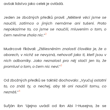
avšak lidstvo jako celek je ovládá.
Jeden ze zbožných předků pravil: „
Některé věci jsme se
naučili, zatímco o jiných nemáme ani tušení. Proto
nepokazíme to, co jsme se naučili, mluvením o tom, o
2
čem nevíme zhola nic.
“
Mudrcové říkávali: „
Ztělesněním znalostí člověka je, že o
oborech, v nichž se nevyzná, nehovoří jako ti, kteří jsou v
nich odborníky. Jako neznalost pro něj stačí jen to, že
3
promluví o tom, o čem nic neví.
“
Od zbožných předků se taktéž dochovalo: „
Vyučuj ostatní
to, co znáš ty, a nechej, aby tě oni naučili tomu, co
4
neznáš.
“
Sufján ibn ‘Ujejna uvádí od Ibn Abi l-Husejna, že se