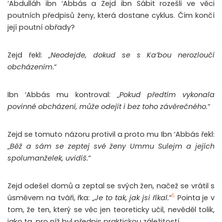
‘Abdulláh ibn ‘Abbás a Zejd ibn Sábit rozešli ve věci
poutních předpisů ženy, která dostane cyklus. Čím končí
její poutní obřady?
Zejd řekl: „
Neodejde, dokud se s Ka’bou nerozloučí
obcházením.
“
Ibn ‘Abbás mu kontroval: „
Pokud předtím vykonala
povinné obcházení, může odejít i bez toho závěrečného.
“
Zejd se tomuto názoru protivil a proto mu Ibn ‘Abbás řekl:
„
Běž a sám se zeptej své ženy Ummu Sulejm a jejích
spolumanželek, uvidíš.
“
Zejd odešel domů a zeptal se svých žen, načež se vrátil s
5
úsměvem na tváři, řka: „
Je to tak, jak jsi říkal.
“
Pointa je v
tom, že ten, který se věc jen teoreticky učil, nevěděl tolik,
jako ta, pro níž byl předpis praktickou záležitostí.