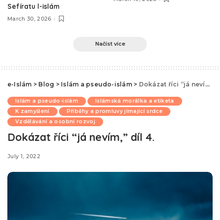
Sefíratu l-islám
March 30, 2026
Načíst více
e-Islám
>
Blog
>
Islám a pseudo-islám
>
Dokázat říci “já nevím,” díl 4.
Islám a pseudo-islám
Islámská morálka a etiketa
K zamyšlení
Příběhy a promluvy jímající srdce
Vzdělávání a osobní rozvoj
Dokázat říci “já nevím,” díl 4.
July 1, 2022