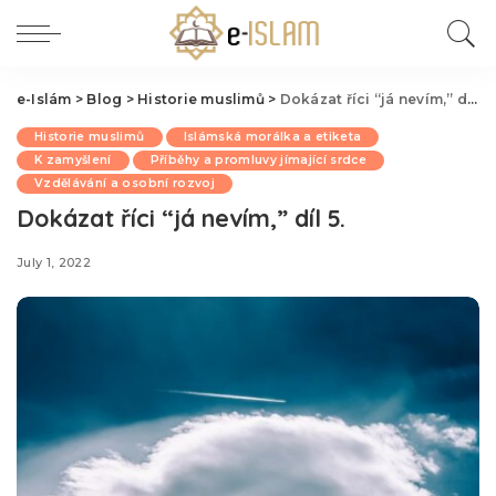
e-Islám
>
Blog
>
Historie muslimů
>
Dokázat říci “já nevím,” díl 5.
Historie muslimů
Islámská morálka a etiketa
K zamyšlení
Příběhy a promluvy jímající srdce
Vzdělávání a osobní rozvoj
Dokázat říci “já nevím,” díl 5.
July 1, 2022