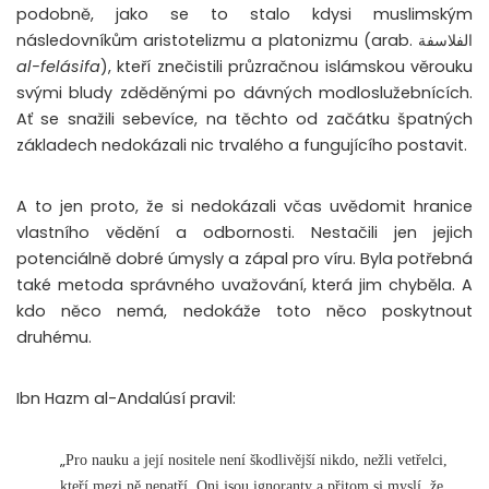
podobně, jako se to stalo kdysi muslimským
následovníkům aristotelizmu a platonizmu (arab. الفلاسفة
al-felásifa
), kteří znečistili průzračnou islámskou věrouku
svými bludy zděděnými po dávných modloslužebnících.
Ať se snažili sebevíce, na těchto od začátku špatných
základech nedokázali nic trvalého a fungujícího postavit.
A to jen proto, že si nedokázali včas uvědomit hranice
vlastního vědění a odbornosti. Nestačili jen jejich
potenciálně dobré úmysly a zápal pro víru. Byla potřebná
také metoda správného uvažování, která jim chyběla. A
kdo něco nemá, nedokáže toto něco poskytnout
druhému.
Ibn Hazm al-Andalúsí pravil:
„
Pro nauku a její nositele není škodlivější nikdo, nežli vetřelci,
kteří mezi ně nepatří. Oni jsou ignoranty a přitom si myslí, že