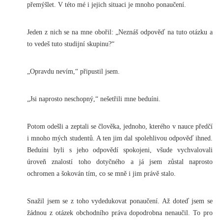
přemýšlet. V této mé i jejich situaci je mnoho ponaučení.
Jeden z nich se na mne obořil: „Neznáš odpověď na tuto otázku a
to vedeš tuto studijní skupinu?“
„Opravdu nevím,“ připustil jsem.
„Jsi naprosto neschopný,“ nešetřili mne beduíni.
Potom odešli a zeptali se člověka, jednoho, kterého v nauce předčí
i mnoho mých studentů. A ten jim dal spolehlivou odpověď ihned.
Beduíni byli s jeho odpovědí spokojeni, všude vychvalovali
úroveň znalostí toho dotyčného a já jsem zůstal naprosto
ochromen a šokován tím, co se mně i jim právě stalo.
Snažil jsem se z toho vydedukovat ponaučení. Až doteď jsem se
žádnou z otázek obchodního práva dopodrobna nenaučil. To pro