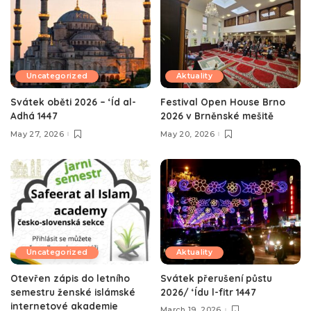
Uncategorized
Aktuality
Svátek oběti 2026 – ‘Íd al-
Festival Open House Brno
Adhá 1447
2026 v Brněnské mešitě
May 27, 2026
May 20, 2026
Uncategorized
Aktuality
Otevřen zápis do letního
Svátek přerušení půstu
semestru ženské islámské
2026/ ‘Ídu l-fitr 1447
internetové akademie
March 19, 2026