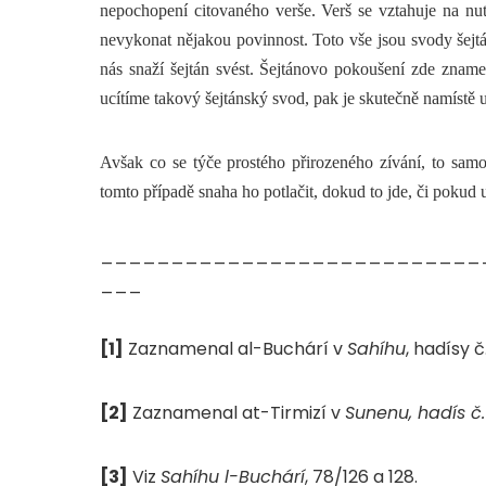
nepochopení citovaného verše. Verš se vztahuje na nut
nevykonat nějakou povinnost. Toto vše jsou svody šejtán
nás snaží šejtán svést. Šejtánovo pokoušení zde zname
ucítíme takový šejtánský svod, pak je skutečně namístě 
Avšak co se týče prostého přirozeného zívání, to sam
tomto případě snaha ho potlačit, dokud to jde, či pokud u
___________________________
___
[1]
Zaznamenal al-Buchárí v
Sahíhu
, hadísy 
[2]
Zaznamenal at-Tirmizí v
Sunenu
, hadís č
[3]
Viz
Sahíhu l-Buchárí
, 78/126 a 128.