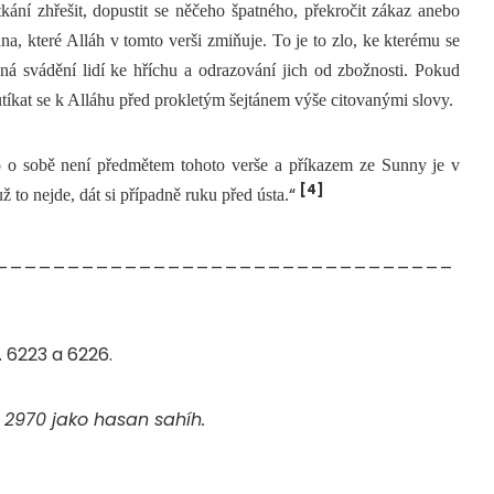
kání zhřešit, dopustit se něčeho špatného, překročit zákaz anebo
a, které Alláh v tomto verši zmiňuje. To je to zlo, ke kterému se
ná svádění lidí ke hříchu a odrazování jich od zbožnosti. Pokud
utíkat se k Alláhu před prokletým šejtánem výše citovanými slovy.
o o sobě není předmětem tohoto verše a příkazem ze Sunny je v
[4]
“
ž to nejde, dát si případně ruku před ústa.
________________________________
č. 6223 a 6226.
. 2970 jako hasan sahíh.