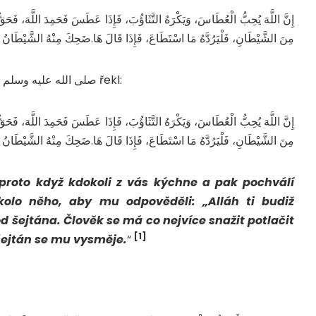
إِنَّ اللَّهَ يُحِبُّ الْعُطَاسَ، وَيَكْرَهُ التَّثَاؤُبَ، فَإِذَا عَطَسَ فَحَمِدَ اللَّهَ، فَحَقٌّ 
مِنَ الشَّيْطَانِ، فَلْيَرُدَّهُ مَا اسْتَطَاعَ، فَإِذَا قَالَ هَا‏.‏ضَحِكَ مِنْهُ الشَّيْطَانُ .
Abú Hurejra رضي الله عنه vypráví, že Posel Boží صلى الله عليه وسلم řekl:
إِنَّ اللَّهَ يُحِبُّ الْعُطَاسَ، وَيَكْرَهُ التَّثَاؤُبَ، فَإِذَا عَطَسَ فَحَمِدَ اللَّهَ، فَحَقٌّ 
مِنَ الشَّيْطَانِ، فَلْيَرُدَّهُ مَا اسْتَطَاعَ، فَإِذَا قَالَ هَا‏.‏ضَحِكَ مِنْهُ الشَّيْطَانُ .
 proto když kdokoli z vás kýchne a pak pochválí
kolo něho, aby mu odpověděli: „Alláh ti budiž
 od šejtána. Člověk se má co nejvíce snažit potlačit
[1]
 šejtán se mu vysměje.
“