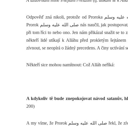
A’úzubi-lláhi mine š-šejtáni r-redžím
(tj.
utíkám se k All
Odpověď zná nikoli, protože od Proroka صلى الله عليه وسلم se v souvislosti se zíváním nic takového nedochovalo.
Prorok صلى الله عليه وسلم nás naučil, jak postupovat, pokud se nám chce zívnout. A neřekl nám nic o tom, zda máme
při tom říci to nebo ono. Jen nám přikázal snažit se to za
někteří lidé utíkají k Alláhu před prokletým šejtánem
zívnout, se neopírá o žádný precedens. A činy uctívání s
Někteří sice mohou namítnout: Což Alláh neříká:
A kdykoliv tě bude znepokojovat návod satanův, hle
200)
A my víme, že Prorok صلى الله عليه وسلم řekl, že zívání je od šejtána, není to tedy zlo? Odpověď zní, že nikoli. To je