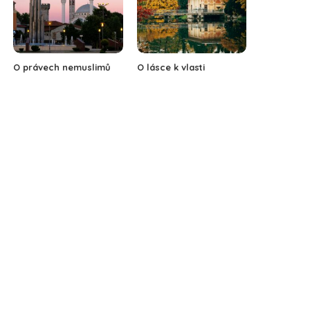
O právech nemuslimů
O lásce k vlasti