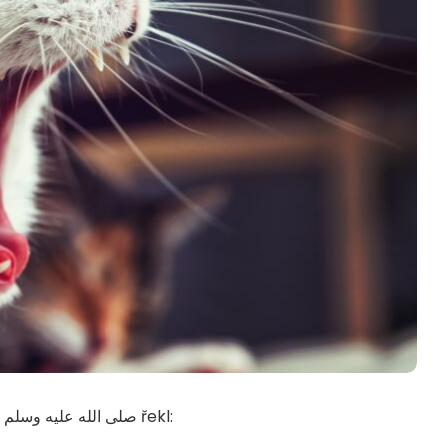
Abú Hurejra رضي الله عنه vypráví, že Posel Boží صلى الله عليه وسلم řekl: