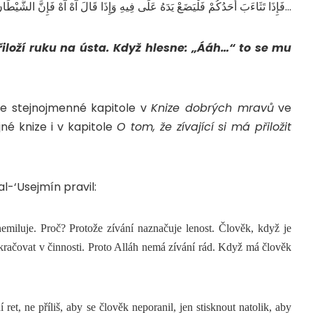
فَإِذَا تَثَاءَبَ أَحَدُكُمْ فَلْيَضَعْ يَدَهُ عَلَى فِيهِ وَإِذَا قَالَ آهْ آهْ فَإِنَّ الشَّيْطَ
řiloží ruku na ústa. Když hlesne: „Ááh…“ to se mu
ve stejnojmenné kapitole v
Knize dobrých mravů
ve
jné knize i v kapitole
O tom, že zívající si má přiložit
l-‘Usejmín pravil:
nemiluje. Proč? Protože zívání naznačuje lenost. Člověk, když je
okračovat v činnosti. Proto Alláh nemá zívání rád. Když má člověk
ret, ne příliš, aby se člověk neporanil, jen stisknout natolik, aby