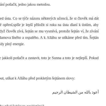
kání potlačit, jedno jakou metodou.
ed ústa. Co se týče názoru některých učenců, že si člověk má dát
 opření,spíše je lepší přiložit si ruku na ústa dlaní k ústům, aby
yž člověk zívá, šejtán se mu vysmívá, protože šejtán ví, že zívání
 Adamova líného a ospalého. A k Alláhu se utíkáme před tím. Šejtán
vždy plný energie.
 jakkoli potlačit a zastavit, toto je Sunna a toto je nejlepší. Pokud
ut, utíkat k Alláhu před prokletým šejtánem slovy:
أعوذ بالله من الشيطان الرجيم