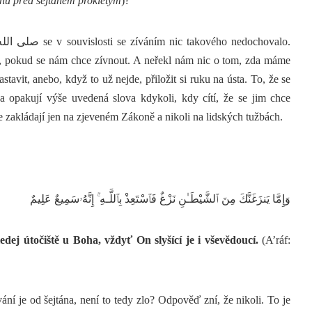
áhu před šejtánem prokletým
)?
stavit, anebo, když to už nejde, přiložit si ruku na ústa. To, že se
 a opakují výše uvedená slova kdykoli, kdy cítí, že se jim chce
e zakládají jen na zjeveném Zákoně a nikoli na lidských tužbách.
وَإِمَّا يَنزَغَنَّكَ مِنَ ٱلشَّيْطَـٰنِ نَزْغٌ فَٱسْتَعِذْ بِٱللَّـهِ ۚ إِنَّهُۥسَمِيعٌ عَلِيمٌ
dej útočiště u Boha, vždyť On slyšící je i vševědoucí.
(A’ráf: