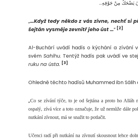
…انَ يَضْحَكُ مِنْ جَوْفِهِ…‏
„
…Když tedy někdo z vás zívne, nechť si p
[2]
šejtán vysměje zevnitř jeho úst …
“
Al-Buchárí uvádí hadís o kýchání a zívání 
svém
Sahíhu
. Tentýž hadís pak uvádí ve ste
[3]
ruku na ústa.
Ohledně těchto hadísů Muhammed ibn Sálih a
„
Co se zívání týče, to je od šejtána a proto ho Alláh 
ospalý, zívá více a toto označuje, že už nemůže dále p
nutkání zívnout, má se snažit to potlačit.
Učenci radí při nutkání na zívnutí skousnout lehce dolní 