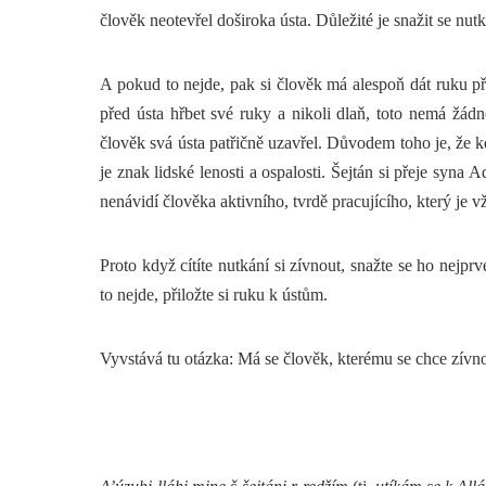
člověk neotevřel doširoka ústa. Důležité je snažit se nut
A pokud to nejde, pak si člověk má alespoň dát ruku př
před ústa hřbet své ruky a nikoli dlaň, toto nemá žádné
člověk svá ústa patřičně uzavřel. Důvodem toho je, že kd
je znak lidské lenosti a ospalosti. Šejtán si přeje syna
nenávidí člověka aktivního, tvrdě pracujícího, který je 
Proto když cítíte nutkání si zívnout, snažte se ho nejprve
to nejde, přiložte si ruku k ústům.
Vyvstává tu otázka: Má se člověk, kterému se chce zívno