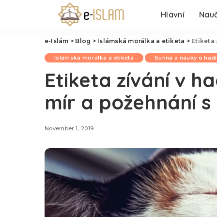
Hlavní
Nauč
e-Islám
>
Blog
>
Islámská morálka a etiketa
>
Etiketa
Islámská morálka a etiketa
Sunna a nauky o had
Etiketa zívání v h
mír a požehnání s
November 1, 2019