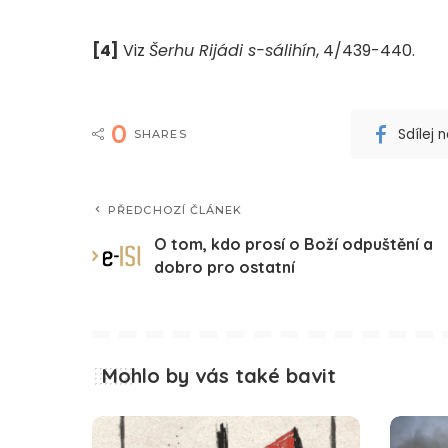
[4]
Viz
Šerhu Rijádi s-sálihín
, 4/439-440.
0
Sdílej
SHARES
PŘEDCHOZÍ ČLÁNEK
O tom, kdo prosí o Boží odpuštění a
dobro pro ostatní
Mohlo by vás také bavit