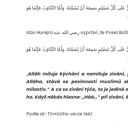
عَلَى كُلِّ مُسْلِمٍ سَمِعَهُ أَنْ يُشَمِّتَهُ، وَأَمَّا التَّثَاوُبُ فَإِنَّمَا هُوَ
عَلَى كُلِّ مُسْلِمٍ سَمِعَهُ أَنْ يُشَمِّتَهُ، وَأَمَّا التَّثَاوُبُ فَإِنَّمَا هُوَ
„
Alláh miluje kýchání a nemiluje zívání,
Alláha, stává se povinností muslimů o
milostiv.“ A co se zívání týče, to je jedině
ho. Když někdo hlesne: „Háá…“ při zívání,
Podle at-Tirmízího verze řekl: