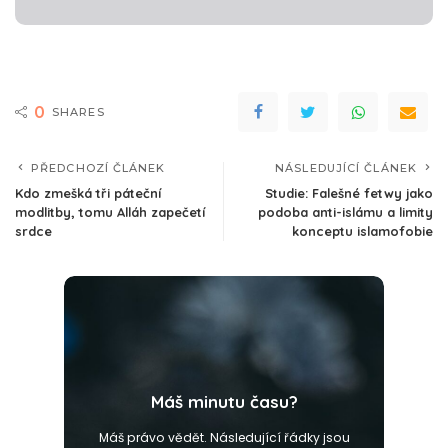
0
SHARES
PŘEDCHOZÍ ČLÁNEK
NÁSLEDUJÍCÍ ČLÁNEK
Kdo zmešká tři páteční
Studie: Falešné fetwy jako
modlitby, tomu Alláh zapečetí
podoba anti-islámu a limity
srdce
konceptu islamofobie
Máš minutu času?
Máš právo vědět. Následující řádky jsou