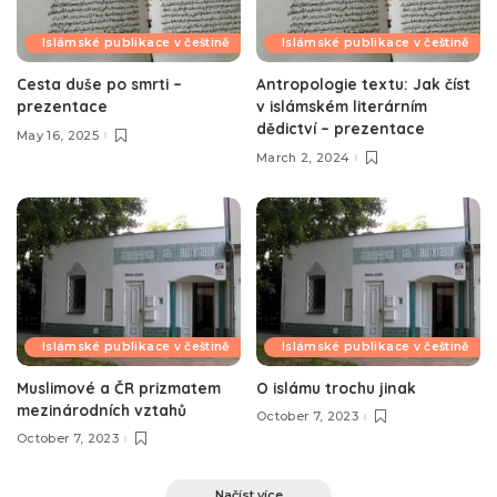
Islámské publikace v češtině
Islámské publikace v češtině
Cesta duše po smrti –
Antropologie textu: Jak číst
prezentace
v islámském literárním
dědictví – prezentace
May 16, 2025
March 2, 2024
Islámské publikace v češtině
Islámské publikace v češtině
Muslimové a ČR prizmatem
O islámu trochu jinak
mezinárodních vztahů
October 7, 2023
October 7, 2023
Načíst více