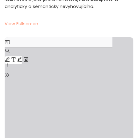
analyticky a sémanticky nevyhovujícího.
View Fullscreen
Skip
to
PDF
content