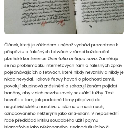
Článek, který je základem z něhož vychází prezentace k
příspěvku o falešných fetwách v rámci každoroční
plzeňské konference
Orientalia antiqua nova
. Zaměřuje
se na problematiku internetových fám a falešných zpráv
pojednávajících o fetwách, které nikdy nevznikly a nikdy je
nikdo nevydal. Takové fetwy hovoří o plochosti země,
povolují skupinová znásilnění a zakazují ženám pojídat
banány, aby v nich nevzbuzovaly sexuální tužby. Text
hovoří i o tom, jak podobné fámy přispívají do
negativistického narativu o islámu a muslimech,
označovaného některými jako anti-islám. V neposlední
řadě předkládá kritiku soudobého užití pojmu
islamofobie jako překonaného, zjednodušujícího či