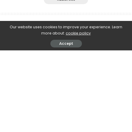
e-Islám
>
Blog
>
Sunna a nauky o hadísech
>
Kdo zmešká tři páteční modlitby, tomu Alláh zapečetí srdce
Our website uses cookies to improve your experience. Learn
more about:
cookie policy
Sunna a nauky o hadísech
Kdo zmešká tři páteční modlitby, tomu
Accept
Alláh zapečetí srdce
August 31, 2018
Abú l-Dže’d ad-Damrí رضي الله عنه vyprávěl, že Posel Boží