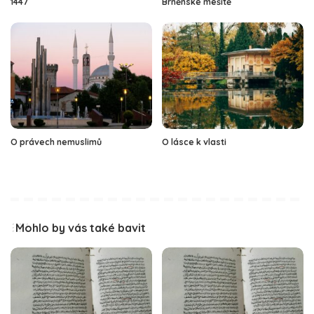
1447
Brněnské mešitě
O právech nemuslimů
O lásce k vlasti
Mohlo by vás také bavit