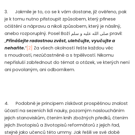
3. Jakmile je to, co se k vám dostane, již ověřeno, pak
je k tomu nutno přistoupit způsobem, který přinese
očištění a nápravu a nikoli způsobem, který je násilný,
anebo rozporuplný. Posel Boží
صلى الله عليه و سلم
pravil:
„
Přinášejte radostnou zvěst, ulehčujte, vyučujte a
nehaňte.
“
[2]
Za všech okolností řešte každou věc
s moudrostí, nezúčastněně a s trpělivostí. Nikomu
nepřísluší zabřednout do témat a otázek, ve kterých není
ani povolaným, ani odborníkem.
4. Podobně je principem získávat prospěšnou znalost
účastí na sezeních lidí nauky, pozorným nasloucháním
jejich stanoviskům, čtením knih zbožných předků, čtením
jejich životopisů a životopisů reformátorů z jejich řad,
stejně jako učenců této ummy. Jak řešili ve své době