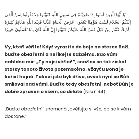
يَا أَيُّهَا الَّذِينَ آمَنُوا إِذَا ضَرَبْتُمْ فِي سَبِيلِ اللَّهِ فَتَبَيَّنُوا وَلا تَقُولُوا لِمَنْ أَلْقَى
إِلَيْكُمُ السَّلامَ لَسْتَ مُؤْمِنًا تَبْتَغُونَ عَرَضَ الْحَيَاةِ الدُّنْيَا فَعِنْدَ اللَّهِ مَغَانِمُ كَثِيرَةٌ
كَذَلِكَ كُنْتُمْ مِنْ قَبْلُ فَمَنَّ اللَّهُ عَلَيْكُمْ فَتَبَيَّنُوا إِنَّ اللَّهَ كَانَ بِمَا تَعْمَلُونَ خَبِيرًا
Vy, kteří věříte! Když vyrazíte do boje na stezce Boží,
buďte obezřetní a neříkejte každému, kdo vám
nabídne mír: „Ty nejsi věřící!“, snažíce se tak získat
statky tohoto života pozemského. Vždyť u Boha je
kořist hojná. Takoví jste byli dříve, avšak nyní se Bůh
smiloval nad vámi. Buďte tedy obezřetní, neboť Bůh je
dobře zpraven o všem, co děláte
(Nisá´:94)
„Buďte obezřetní“ znamená „ověřujte si vše, co se k vám
dostane.“