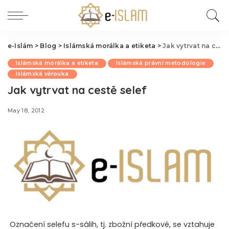
e-Islám
>
Blog
>
Islámská morálka a etiketa
>
Jak vytrvat na cestě selef
Islámská morálka a etiketa
Islámská právní metodologie
Islámská věrouka
Jak vytrvat na cestě selef
May 18, 2012
Označení selefu s-sálih, tj. zbožní předkové, se vztahuje