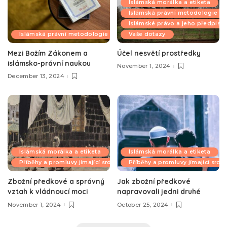
Islámská morálka a etiketa
Islámská právní metodologie
Islámské právo a jeho předpisy
Islámská právní metodologie
Vaše dotazy
Mezi Božím Zákonem a
Účel nesvětí prostředky
islámsko-právní naukou
November 1, 2024
December 13, 2024
Islámská morálka a etiketa
Islámská morálka a etiketa
Příběhy a promluvy jímající srdce
Příběhy a promluvy jímající srdc
Zbožní předkové a správný
Jak zbožní předkové
vztah k vládnoucí moci
napravovali jedni druhé
November 1, 2024
October 25, 2024