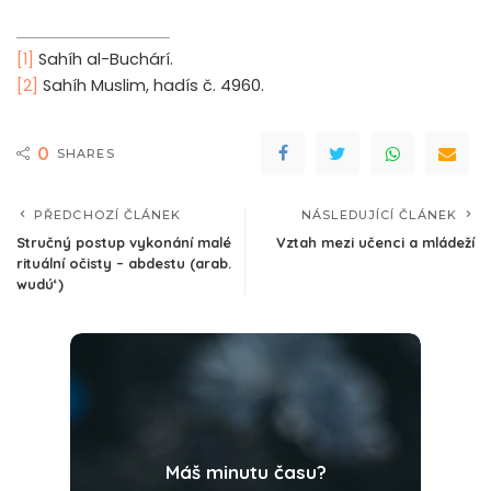
[1]
Sahíh al-Buchárí.
[2]
Sahíh Muslim, hadís č. 4960.
0
SHARES
PŘEDCHOZÍ ČLÁNEK
NÁSLEDUJÍCÍ ČLÁNEK
Stručný postup vykonání malé
Vztah mezi učenci a mládeží
rituální očisty – abdestu (arab.
wudú‘)
Máš minutu času?