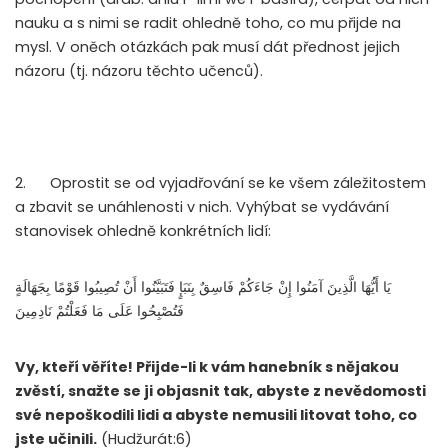
nauku a s nimi se radit ohledně toho, co mu přijde na
mysl. V oněch otázkách pak musí dát přednost jejich
názoru (tj. názoru těchto učenců).
2. Oprostit se od vyjadřování se ke všem záležitostem
a zbavit se unáhlenosti v nich. Vyhýbat se vydávání
stanovisek ohledně konkrétních lidí:
يَا أَيُّهَا الَّذِينَ آمَنُوا إِنْ جَاءَكُمْ فَاسِقٌ بِنَبَإٍ فَتَبَيَّنُوا أَنْ تُصِيبُوا قَوْمًا بِجَهَالَةٍ
فَتُصْبِحُوا عَلَى مَا فَعَلْتُمْ نَادِمِينَ
Vy, kteří věříte! Přijde-li k vám hanebník s nějakou
zvěstí, snažte se ji objasnit tak, abyste z nevědomosti
své nepoškodili lidi a abyste nemusili litovat toho, co
jste učinili.
(Hudžurát:6)