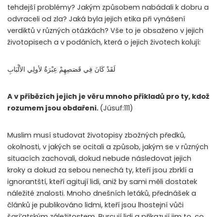
tehdejší problémy? Jakým způsobem nabádali k dobru a
odvraceli od zla? Jaká byla jejich etika při vynášení
verdiktů v různých otázkách? Vše to je obsaženo v jejich
životopisech a v podáních, která o jejich životech kolují:
لَقَدْ كَانَ فِي قَصَصِهِمْ عِبْرَةٌ لأولِي الألْبَابِ
A v příbězích jejich je věru mnoho příkladů pro ty, kdož
rozumem jsou obdařeni.
(Júsuf:111)
Muslim musí studovat životopisy zbožných předků,
okolnosti, v jakých se ocitali a způsob, jakým se v různých
situacích zachovali, dokud nebude následovat jejich
kroky a dokud za sebou nenechá ty, kteří jsou zbrklí a
ignorantští, kteří agitují lidi, aniž by sami měli dostatek
náležité znalosti. Mnoho dnešních letáků, přednášek a
článků je publikováno lidmi, kteří jsou lhostejní vůči
šarí’atským záležitostem. Burcují lidi a přikazují jim to, co