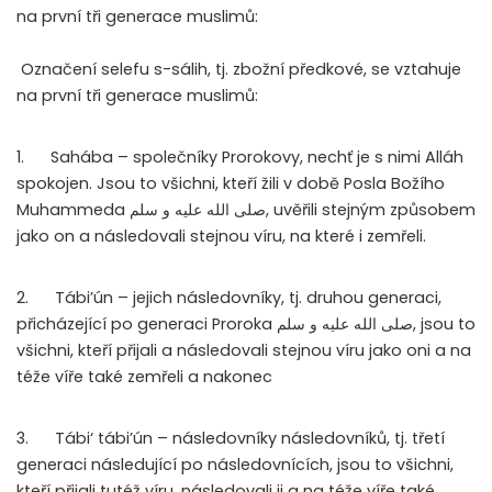
na první tři generace muslimů:
Označení selefu s-sálih, tj. zbožní předkové, se vztahuje
na první tři generace muslimů:
1. Sahába – společníky Prorokovy, nechť je s nimi Alláh
spokojen. Jsou to všichni, kteří žili v době Posla Božího
Muhammeda
صلى الله عليه و سلم
, uvěřili stejným způsobem
jako on a následovali stejnou víru, na které i zemřeli.
2. Tábi’ún – jejich následovníky, tj. druhou generaci,
přicházející po generaci Proroka
صلى الله عليه و سلم
, jsou to
všichni, kteří přijali a následovali stejnou víru jako oni a na
téže víře také zemřeli a nakonec
3. Tábi‘ tábi’ún – následovníky následovníků, tj. třetí
generaci následující po následovnících, jsou to všichni,
kteří přijali tutéž víru, následovali ji a na téže víře také