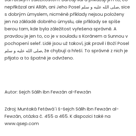
nepřikázal ani Alláh, ani Jeho Posel
صلى الله عليه و سلم
, sice
s dobrým úmyslem, nicméně příklady nejsou položeny
jen na základě dobrého úmyslu, ale příklady se spíše
berou tam, kde byla záležitost vyřešena správně. A
pravdou je jen to, co je v souladu s Koránem a Sunnou v
pochopení selef. Lidé jsou už takoví, jak pravil i Boží Posel
صلى الله عليه و سلم
, že chybují a hřeší. To správné z nich je
přijato a to špatné je odvrženo.
Autor: šejch Sálih ibn Fewzán al-Fewzán
Zdroj: Muntaká Fetáwá´i š-šejch Sálih ibn Fewzán al-
Fewzán, otázka č. 455 a 465. K dispozici také na
www.qsep.com