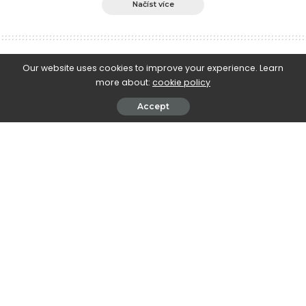
Načíst více
e-Islám
>
Blog
>
Aktuality
>
Stručný postup vykonání malé rituální očisty – abdestu (arab. wudú‘)
Our website uses cookies to improve your experience. Learn
more about:
cookie policy
Aktuality
Islámské právo a jeho předpisy
Vzdělávání a osobní rozvoj
Accept
Stručný postup vykonání malé rituální
očisty – abdestu (arab. wudú‘)
May 11, 2012