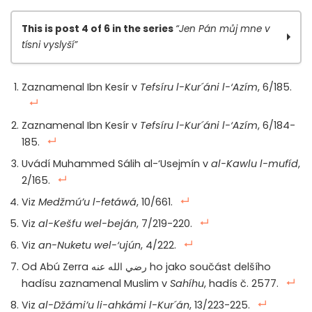
This is post 4 of 6 in the series
“Jen Pán můj mne v
tísni vyslyší”
Jen Pán můj mne v tísni vyslyší, díl I.
Zaznamenal Ibn Kesír v
Tefsíru l-Kur´áni l-‘Azím
, 6/185.
Jen Pán můj mne v tísni vyslyší, díl II.
Jen Pán můj mne v tísni vyslyší, díl III.
Zaznamenal Ibn Kesír v
Tefsíru l-Kur´áni l-‘Azím
, 6/184-
Jen Pán můj mne v tísni vyslyší, díl IV.
185.
Jen Pán můj mne v tísni vyslyší, díl V.
Uvádí Muhammed Sálih al-‘Usejmín v
al-Kawlu l-mufíd
,
Jen Pán můj mne v tísni vyslyší, díl VI.
2/165.
Viz
Medžmú’u l-fetáwá
, 10/661.
Viz
al-Kešfu wel-beján
, 7/219-220.
Viz
an-Nuketu wel-‘ujún
, 4/222.
Od Abú Zerra رضي الله عنه ho jako součást delšího
hadísu zaznamenal Muslim v
Sahíhu
, hadís č. 2577.
Viz
al-Džámi’u li-ahkámi l-Kur´án
, 13/223-225.