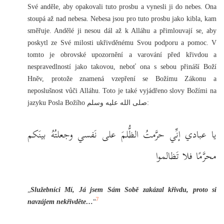
Své anděle, aby opakovali tuto prosbu a vynesli ji do nebes. Ona
stoupá až nad nebesa. Nebesa jsou pro tuto prosbu jako kibla, kam
směřuje. Andělé ji nesou dál až k Alláhu a přimlouvají se, aby
poskytl ze Své milosti ukřivděnému Svou podporu a pomoc. V
tomto je obrovské upozornění a varování před křivdou a
nespravedlností jako takovou, neboť ona s sebou přináší Boží
Hněv, protože znamená vzepření se Božímu Zákonu a
neposlušnost vůči Alláhu. Toto je také vyjádřeno slovy Božími na
jazyku Posla Božího صلى الله عليه وسلم:
يا عبادي إنِّي حرَّمتُ الظُّلمَ على نَفسي وجعلتُهُ بينَكم
محرَّمًا فلا تَظالموا
„
Služebníci Mí, Já jsem Sám Sobě zakázal křivdu, proto si
7
navzájem nekřivděte…
“