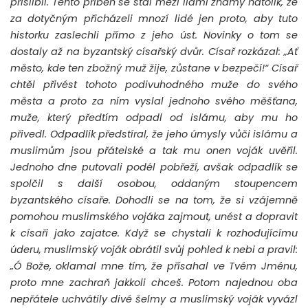
přislíbil. Tento příběh se stal mezi lidmi známý natolik, že
za dotyčným přicházeli mnozí lidé jen proto, aby tuto
historku zaslechli přímo z jeho úst. Novinky o tom se
dostaly až na byzantský císařský dvůr. Císař rozkázal: „Ať
město, kde ten zbožný muž žije, zůstane v bezpečí!“ Císař
chtěl přivést tohoto podivuhodného muže do svého
města a proto za ním vyslal jednoho svého měšťana,
muže, který předtím odpadl od islámu, aby mu ho
přivedl. Odpadlík předstíral, že jeho úmysly vůči islámu a
muslimům jsou přátelské a tak mu onen voják uvěřil.
Jednoho dne putovali podél pobřeží, avšak odpadlík se
spolčil s další osobou, oddaným stoupencem
byzantského císaře. Dohodli se na tom, že si vzájemně
pomohou muslimského vojáka zajmout, unést a dopravit
k císaři jako zajatce. Když se chystali k rozhodujícímu
úderu, muslimský voják obrátil svůj pohled k nebi a pravil:
„Ó Bože, oklamal mne tím, že přísahal ve Tvém Jménu,
proto mne zachraň jakkoli chceš. Potom najednou oba
nepřátele uchvátily divé šelmy a muslimský voják vyvázl