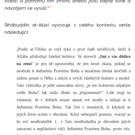
slabší a pohromu tím zmírní, anebo jsou stejně silné a
13
navzájem se vyruší.
“
Šihábuddín al-Alúsí vyvozuje z celého kontextu verše
následující:
„
Podle at-Tíbího se verš týká v prvé řadě nevěřících, kteří k
Alláhu přidružují falešná božstva. Ve slovech „
činí z vás dědice
na zemi
“ je pro ně upozornění, že jim hrozí zkáza, pokud se
neobrátí k Jedinému Pravému Bohu a nezačnou hledat útočiště a
záštitu pouze u Něho a nikoli u svých falešných božstev a model.
Tato výhružka je ještě umocněna slovy „je ten božstvem nějakým
vedle Boha? Jak málo dbáte na připomenutí!“ Lidé mají tu
vlastnost, že v dobách nouze opustí své modly a utíkají se k
Jedinému Pravému Bohu. Tak činí v nesnázích, či kdykoli se
jejich život ocitne v ohrožení. Když nebezpečí pomine, vracejí se
ke své modloslužbě. (…) Tato modloslužba je důvodem jejich
zatracení a nepřátelství vůči Jedinému Pravému Bohu, proto věz,