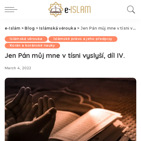
e-Islám
>
Blog
>
Islámská věrouka
>
Jen Pán můj mne v tísni vyslyší, díl IV.
Islámská věrouka
Islámské právo a jeho předpisy
Korán a koránské nauky
Jen Pán můj mne v tísni vyslyší, díl IV.
March 4, 2022