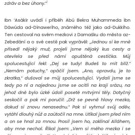
1
zdráv a bez úhony.
“
Ibn ‘Asákír uvádí i příběh Abú Bekra Muhammeda ibn
Dáwúda ad-Dínawerího, známého též jako ad-Dukkího.
Ten cestoval na svém mezkovi z Damašku do města az-
Zebedání a o své cestě pak vyprávěl: „
Jednou si ke mně
přisedl nějaký muž, projeli jsme nějaký kus cesty a
otevřela se před námi opuštěná cestička. Můj
spolucestující řekl: „Dej se tudy! Budeš to mít blíž.“
„Nemám potuchy,“ opáčil jsem. „Ano, opravdu, je to
zkratka,“ dušoval se můj spolucestující. Vydali jsme se
tedy po ní a najednou jsme se ocitli na kraji srázu, na
jehož dně bylo úzké údolí poseté mrtvými těly. Dotyčný
seskočil a pak mi poručil: „Drž se pevně hlavy mezka,
dokud si znovu nenasednu.“ Pak si vyhrnul svůj oděv,
vytáhl dlouhý nůž a zaútočil na mne. Utíkal jsem před ním
a on se hnal za mnou. Prosil jsem ho, zaklínal Alláhem,
aby mne nechal. Říkal jsem: „Vem si mého mezka i se