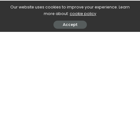
e-Islám
>
Blog
>
Islámská věrouka
>
Jen Pán můj mne v tísni vyslyší, díl III.
Our website uses cookies to improve your experience. Learn
more about:
cookie policy
Islámská věrouka
Islámské právo a jeho předpisy
Korán a koránské nauky
Accept
Jen Pán můj mne v tísni vyslyší, díl III.
February 24, 2022