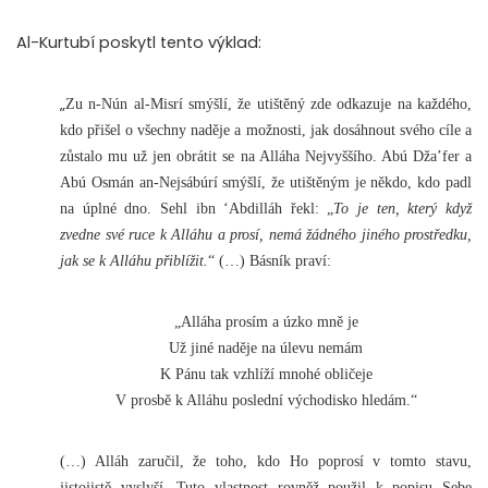
Al-Kurtubí poskytl tento výklad:
„
Zu n-Nún al-Misrí smýšlí, že utištěný zde odkazuje na každého,
kdo přišel o všechny naděje a možnosti, jak dosáhnout svého cíle a
zůstalo mu už jen obrátit se na Alláha Nejvyššího. Abú Dža’fer a
Abú Osmán an-Nejsábúrí smýšlí, že utištěným je někdo, kdo padl
na úplné dno. Sehl ibn ‘Abdilláh řekl: „
To je ten, který když
zvedne své ruce k Alláhu a prosí, nemá žádného jiného prostředku,
jak se k Alláhu přiblížit.
“ (…) Básník praví:
„Alláha prosím a úzko mně je
Už jiné naděje na úlevu nemám
K Pánu tak vzhlíží mnohé obličeje
V prosbě k Alláhu poslední východisko hledám.“
(…) Alláh zaručil, že toho, kdo Ho poprosí v tomto stavu,
jistojistě vyslyší. Tuto vlastnost rovněž použil k popisu Sebe