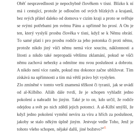
Oběť nespravedlnosti je nepochybně člověkem v tísni. Blízko k ní
má i cestující, protože je odloučen od svých blízkých a krajanů,
bez svých přátel daleko od domova v cizím kraji a proto se svěřuje
se svými potřebami jen svému Pánu a upřímně ho prosí. A On je
ten, který vyslyší prosbu člověka v tísni, když se k Němu obrátí.
To samé platí i pro prosbu rodiče za jeho potomka či proti němu,
protože nikdo jiný vůči němu nemá více soucitu, náklonnosti a
lítosti a nikdo také nepropadá většímu zklamání, pokud se vůči
němu zachová nehezky a odmítne mu svou poslušnost a dobrotu.
A nikdo není více raněn, pokud mu dokonce začne ubližovat. Tím
získává na upřímnosti a tím má větší právo být vyslyšen.
Zlo zmíněné v tomto verši znamená těžkost či tyranii, jak se uvádí
od al-Kilbího. Alláh dále tvrdí, že je schopen vyhladit jedno
pokolení a nahradit ho jiným. Také je to on, kdo určil, že rodiče
odejdou a svět po nich zdědí jejich potomci. A al-Kilbí smýšlí, že
když jedno pokolení vymění nevíru za víru a hřích za poslušnost,
jakoby se stalo někým úplně jiným. Jestvuje vedle Toho, Jenž je
8
“
tohoto všeho schopen, nějaké další, jiné božstvo?