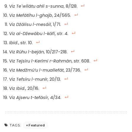
Viz
Te´wílátu ahli s-sunna
, 8/128.
Viz
Mefátíhu l-ghajb
, 24/565.
Viz
Džálisu l-mesáil
, 1/71.
Viz
al-Džewábu l-káfí
, str. 4.
Ibid
., str. 10.
Viz
Rúhu l-beján
, 10/217-218.
Viz
Tejsíru l-Kerími r-Rahmán
, str. 608.
Viz
Medžmú’u l-muallefát
, 23/736.
Viz
Tefsíru l-munír
, 20/13.
Viz
Ibid
., 20/16.
Viz
Ajseru t-tefásír
, 4/34.
Featured
TAGS: