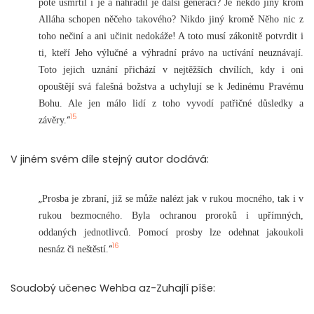
poté usmrtil i je a nahradil je další generací? Je někdo jiný krom
Alláha schopen něčeho takového? Nikdo jiný kromě Něho nic z
toho nečiní a ani učinit nedokáže! A toto musí zákonitě potvrdit i
ti, kteří Jeho výlučné a výhradní právo na uctívání neuznávají.
Toto jejich uznání přichází v nejtěžších chvílích, kdy i oni
opouštějí svá falešná božstva a uchylují se k Jedinému Pravému
Bohu. Ale jen málo lidí z toho vyvodí patřičné důsledky a
15
“
závěry.
V jiném svém díle stejný autor dodává:
„
Prosba je zbraní, již se může nalézt jak v rukou mocného, tak i v
rukou bezmocného. Byla ochranou proroků i upřímných,
oddaných jednotlivců. Pomocí prosby lze odehnat jakoukoli
16
“
nesnáz či neštěstí.
Soudobý učenec Wehba az-Zuhajlí píše: