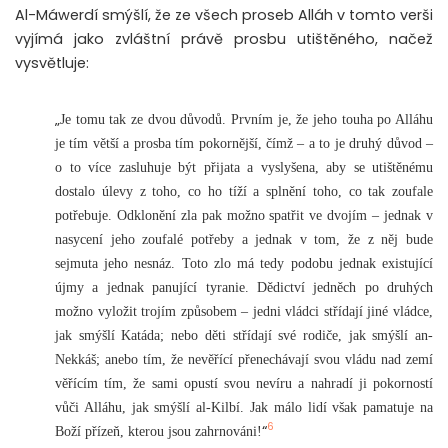
Al-Máwerdí smýšlí, že ze všech proseb Alláh v tomto verši
vyjímá jako zvláštní právě prosbu utištěného, načež
vysvětluje:
„
Je tomu tak ze dvou důvodů. Prvním je, že jeho touha po Alláhu
je tím větší a prosba tím pokornější, čímž – a to je druhý důvod –
o to více zasluhuje být přijata a vyslyšena, aby se utištěnému
dostalo úlevy z toho, co ho tíží a splnění toho, co tak zoufale
potřebuje. Odklonění zla pak možno spatřit ve dvojím – jednak v
nasycení jeho zoufalé potřeby a jednak v tom, že z něj bude
sejmuta jeho nesnáz. Toto zlo má tedy podobu jednak existující
újmy a jednak panující tyranie. Dědictví jedněch po druhých
možno vyložit trojím způsobem – jedni vládci střídají jiné vládce,
jak smýšlí Katáda; nebo děti střídají své rodiče, jak smýšlí an-
Nekkáš; anebo tím, že nevěřící přenechávají svou vládu nad zemí
věřícím tím, že sami opustí svou nevíru a nahradí ji pokorností
vůči Alláhu, jak smýšlí al-Kilbí. Jak málo lidí však pamatuje na
6
“
Boží přízeň, kterou jsou zahrnováni!