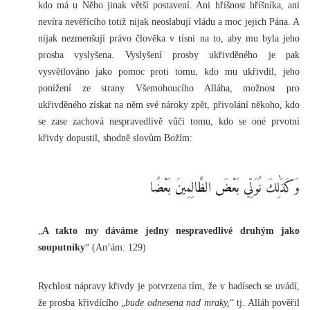
kdo má u Něho jinak větší postavení. Ani hříšnost hříšníka, ani
nevíra nevěřícího totiž nijak neoslabují vládu a moc jejich Pána. A
nijak nezmenšují právo člověka v tísni na to, aby mu byla jeho
prosba vyslyšena. Vyslyšení prosby ukřivděného je pak
vysvětlováno jako pomoc proti tomu, kdo mu ukřivdil, jeho
ponížení ze strany Všemohoucího Alláha, možnost pro
ukřivděného získat na něm své nároky zpět, přivolání někoho, kdo
se zase zachová nespravedlivě vůči tomu, kdo se oné prvotní
křivdy dopustil, shodně slovům Božím:
وَكَذَٰلِكَ نُوَلِّي بَعْضَ الظَّالِمِينَ بَعْضًا
„
A takto my dáváme jedny nespravedlivé druhým jako
souputníky
“ (An’ám: 129)
Rychlost nápravy křivdy je potvrzena tím, že v hadísech se uvádí,
že prosba křivdícího „
bude odnesena nad mraky,
“ tj. Alláh pověřil