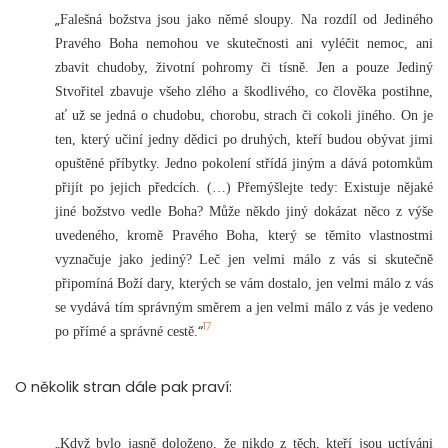
„
Falešná božstva jsou jako němé sloupy. Na rozdíl od Jediného
Pravého Boha nemohou ve skutečnosti ani vyléčit nemoc, ani
zbavit chudoby, životní pohromy či tísně. Jen a pouze Jediný
Stvořitel zbavuje všeho zlého a škodlivého, co člověka postihne,
ať už se jedná o chudobu, chorobu, strach či cokoli jiného. On je
ten, který učiní jedny dědici po druhých, kteří budou obývat jimi
opuštěné příbytky. Jedno pokolení střídá jiným a dává potomkům
přijít po jejich předcích. (…) Přemýšlejte tedy: Existuje nějaké
jiné božstvo vedle Boha? Může někdo jiný dokázat něco z výše
uvedeného, kromě Pravého Boha, který se těmito vlastnostmi
vyznačuje jako jediný? Leč jen velmi málo z vás si skutečně
připomíná Boží dary, kterých se vám dostalo, jen velmi málo z vás
se vydává tím správným směrem a jen velmi málo z vás je vedeno
17
“
po přímé a správné cestě.
O několik stran dále pak praví:
„
Když bylo jasně doloženo, že nikdo z těch, kteří jsou uctíváni