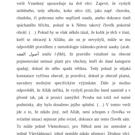
verši Vznešený upozorňuje na dvě věci: Zaprvé, že vyslyší
utištěného, tedy někoho, koho něco tíží, jako např. choroba,
chudoba, či pohroma nebo nepřízeň osudu, anebo dokonce tíseň
spáchaného hříchu, pokud se k Němu takový člověk pokorně
obrátí. (…) Pokud by se však někdo tázal, že kolik je těch v tísni,
kteří se obracejí k Alláhu, ale on je nevyslyší, může se mu
odpovědět pravidlem z metodologie islámsko-právní nauky (arab.
أصول الفقه
usúlu l-fikh
), že pravidlo vztažené na obecné
pojmenování nemusí platit pro všechny, kteří do dané kategorie
spadají, dokud do něho spadá většina. Tedy pokud je nějaká
konstatace vyřčena obecně, je pravdivá, dokud je obecně platná,
navzdory možným specifickým výjimkám. Dále je možno
odpovědět, že Alláh neříká, že vyslyší prosícího hned namístě a v
přesně tak, jak si prosící zamýšlel. Prosba má totiž své nutné
podmínky, aby bylo dosaženo jejího splnění. (…) V tomto verši
jde o to, že nikdo jiný, než Alláh, není schopen z člověka ve
svízelné situaci sejmout jeho svízel, dokonce ani tento člověk sám.
To může jedině Všemohoucí, pro Něhož není nic nemožné a
jedině Vševládnoucí, jehož nemůže nikdo přemoci. Druhou věcí,