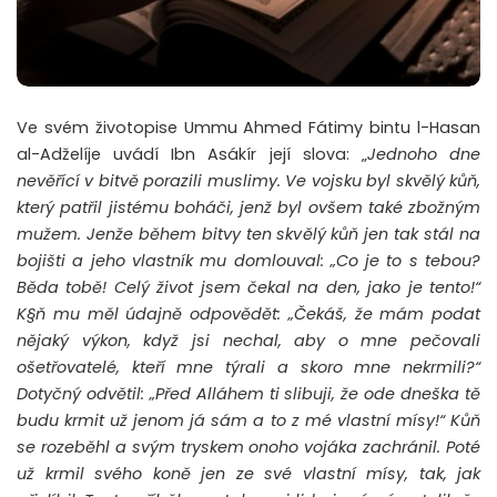
Ve svém životopise Ummu Ahmed Fátimy bintu l-Hasan
al-Adželíje uvádí Ibn Asákír její slova: „
Jednoho dne
nevěřící v bitvě porazili muslimy. Ve vojsku byl skvělý kůň,
který patřil jistému boháči, jenž byl ovšem také zbožným
mužem. Jenže během bitvy ten skvělý kůň jen tak stál na
bojišti a jeho vlastník mu domlouval: „Co je to s tebou?
Běda tobě! Celý život jsem čekal na den, jako je tento!“
K§ň mu měl údajně odpovědět: „Čekáš, že mám podat
nějaký výkon, když jsi nechal, aby o mne pečovali
ošetřovatelé, kteří mne týrali a skoro mne nekrmili?“
Dotyčný odvětil: „Před Alláhem ti slibuji, že ode dneška tě
budu krmit už jenom já sám a to z mé vlastní mísy!“ Kůň
se rozeběhl a svým tryskem onoho vojáka zachránil. Poté
už krmil svého koně jen ze své vlastní mísy, tak, jak