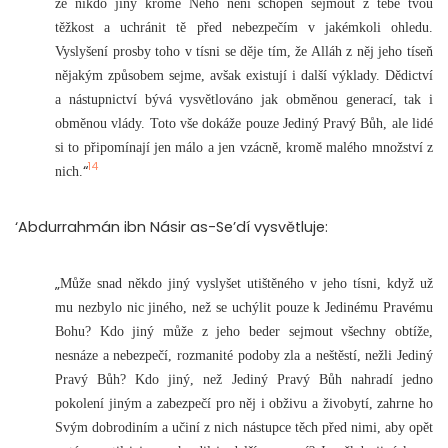
že nikdo jiný kromě Něho není schopen sejmout z tebe tvou
těžkost a uchránit tě před nebezpečím v jakémkoli ohledu.
Vyslyšení prosby toho v tísni se děje tím, že Alláh z něj jeho tíseň
nějakým způsobem sejme, avšak existují i další výklady. Dědictví
a nástupnictví bývá vysvětlováno jak obměnou generací, tak i
obměnou vlády. Toto vše dokáže pouze Jediný Pravý Bůh, ale lidé
si to připomínají jen málo a jen vzácně, kromě malého množství z
14
“
nich.
‘Abdurrahmán ibn Násir as-Se’dí vysvětluje:
„
Může snad někdo jiný vyslyšet utištěného v jeho tísni, když už
mu nezbylo nic jiného, než se uchýlit pouze k Jedinému Pravému
Bohu? Kdo jiný může z jeho beder sejmout všechny obtíže,
nesnáze a nebezpečí, rozmanité podoby zla a neštěstí, nežli Jediný
Pravý Bůh? Kdo jiný, než Jediný Pravý Bůh nahradí jedno
pokolení jiným a zabezpečí pro něj i obživu a živobytí, zahrne ho
Svým dobrodiním a učiní z nich nástupce těch před nimi, aby opět