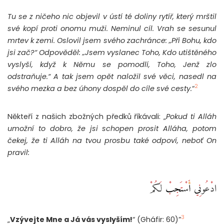
Tu se z ničeho nic objevil v ústí té doliny rytíř, který mrštil
své kopí proti onomu muži. Neminul cíl. Vrah se sesunul
mrtev k zemi. Oslovil jsem svého zachránce: „Při Bohu, kdo
jsi zač?“ Odpověděl: „Jsem vyslanec Toho, Kdo utištěného
vyslyší, když k Němu se pomodlí, Toho, Jenž zlo
odstraňuje.“ A tak jsem opět naložil své věci, nasedl na
2
svého mezka a bez úhony dospěl do cíle své cesty.
“
Někteří z našich zbožných předků říkávali: „
Pokud ti Alláh
umožní to dobro, že jsi schopen prosit Alláha, potom
čekej, že ti Alláh na tvou prosbu také odpoví, neboť On
pravil:
ادْعُونِي أَسْتَجِبْ لَكُمْ
3
„
Vzývejte Mne a Já vás vyslyším!
“ (Gháfir: 60)”