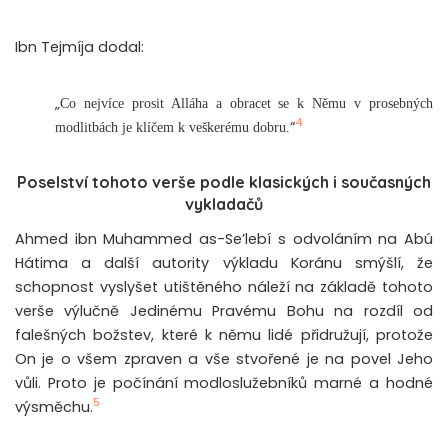
Ibn Tejmíja dodal:
„
Co nejvíce prosit Alláha a obracet se k Němu v prosebných
4
“
modlitbách je klíčem k veškerému dobru.
Poselství tohoto verše podle klasických i současných
vykladačů
Ahmed ibn Muhammed as-Se’lebí s odvoláním na Abú
Hátima a další autority výkladu Koránu smýšlí, že
schopnost vyslyšet utištěného náleží na základě tohoto
verše výlučně Jedinému Pravému Bohu na rozdíl od
falešných božstev, které k němu lidé přidružují, protože
On je o všem zpraven a vše stvořené je na povel Jeho
vůli. Proto je počínání modloslužebníků marné a hodné
5
výsměchu.