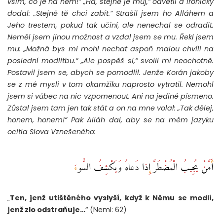
vším, co je na něm!“ „Ha, stejně je můj,“ odvětil a ironicky
dodal: „Stejně tě chci zabít.“ Strašil jsem ho Alláhem a
Jeho trestem, pokud tak učiní, ale nenechal se odradit.
Neměl jsem jinou možnost a vzdal jsem se mu. Řekl jsem
mu: „Možná bys mi mohl nechat aspoň malou chvíli na
poslední modlitbu.“ „Ale pospěš si,“ svolil mi neochotně.
Postavil jsem se, abych se pomodlil. Jenže Korán jakoby
se z mé mysli v tom okamžiku naprosto vytratil. Nemohl
jsem si vůbec na nic vzpomenout. Ani na jediné písmeno.
Zůstal jsem tam jen tak stát a on na mne volal: „Tak dělej,
honem, honem!“ Pak Alláh dal, aby se na mém jazyku
ocitla Slova Vznešeného:
أَمَّنْ يُجِيبُ الْمُضْطَرَّ إِذا دَعاهُ وَيَكْشِفُ السُّوءَ
„
Ten, jenž utištěného vyslyší, když k Němu se modlí,
jenž zlo odstraňuje…
“ (Neml: 62)