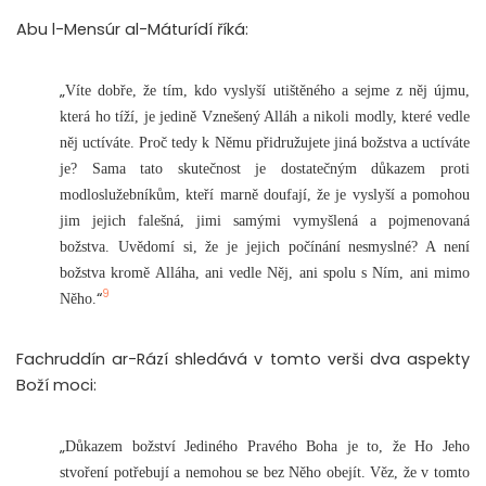
Abu l-Mensúr al-Máturídí říká:
„
Víte dobře, že tím, kdo vyslyší utištěného a sejme z něj újmu,
která ho tíží, je jedině Vznešený Alláh a nikoli modly, které vedle
něj uctíváte. Proč tedy k Němu přidružujete jiná božstva a uctíváte
je? Sama tato skutečnost je dostatečným důkazem proti
modloslužebníkům, kteří marně doufají, že je vyslyší a pomohou
jim jejich falešná, jimi samými vymyšlená a pojmenovaná
božstva. Uvědomí si, že je jejich počínání nesmyslné? A není
božstva kromě Alláha, ani vedle Něj, ani spolu s Ním, ani mimo
9
“
Něho.
Fachruddín ar-Rází shledává v tomto verši dva aspekty
Boží moci:
„
Důkazem božství Jediného Pravého Boha je to, že Ho Jeho
stvoření potřebují a nemohou se bez Něho obejít. Věz, že v tomto