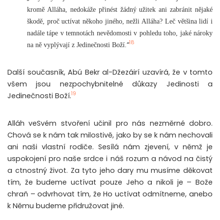
kromě Alláha, nedokáže přinést žádný užitek ani zabránit nějaké
škodě, proč uctívat někoho jiného, nežli Alláha? Leč většina lidí i
nadále tápe v temnotách nevědomosti v pohledu toho, jaké nároky
18
“
na ně vyplývají z Jedinečnosti Boží.
Další současník, Abú Bekr al-Džezáirí uzavírá, že v tomto
všem jsou nezpochybnitelné důkazy Jedinosti a
19
Jedinečnosti Boží.
Alláh veSvém stvoření učinil pro nás nezměrné dobro.
Chová se k nám tak milostivě, jako by se k nám nechovali
ani naši vlastní rodiče. Sesílá nám zjevení, v němž je
uspokojení pro naše srdce i náš rozum a návod na čistý
a ctnostný život. Za tyto jeho dary mu musíme děkovat
tím, že budeme uctívat pouze Jeho a nikoli je – Bože
chraň – odvrhovat tím, že Ho uctívat odmítneme, anebo
k Němu budeme přidružovat jiné.