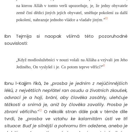
na kterou Alláh v tomto verši upozorňuje, je, že jedny obyvatele
země činí dědici jiných jejích obyvatel, směňuje pokolení za další
10
“
pokolení, nahrazuje jednoho vládce a vladaře jiným.
Ibn Tejmíja si naopak všímá této pozoruhodné
souvislosti:
„
Když modloslužebníci v nouzi volali na Alláha a vzývali jen Jeho
11
“
Jediného, On vyslyšel i je. Co potom teprve věřící?
Ibnu l-Kajjim říká, že „
prosba je jedním z nejúčinnějších
léků, z největších nepřátel ran osudu a životních zkoušek,
odvrací je a hojí, brání, aby člověka zasáhly, ulehčuje
těžkosti a snímá je, aniž by člověka zavalily. Prosba je
12
zbraní věřícího.
“
O několik stran dále pak v témže díle
tvrdí, že „
prosba ve vztahu ke kalamitám ústí ve tři
situace: Buď je silnější a pohromu tím odežene, anebo je