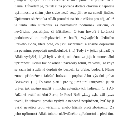
Sama. Důvodem je, že tak silná potřeba dotlačí člověka k naprosté
upřímnosti a silám jeho srdce nedá rozptýlit se na cokoli jiného.
Upřímnost služebníka Alláh promění na štít a záštitu pro něj, ať už
je tento Jeho služebník za normálních podmínek věřícím, či
nevěřícím, poslušným, či hříšníkem. O tom hovoří i koránská
podobenství o mořeplavcích v bouři, vzývajících Jediného
Pravého Boha, kteří poté, co jsou zachráněni a zdárně dopraveni
na pevninu, propadají modloslužbě. (…) Tedy i v jejich případě je
Alláh vyslyšel, když byli v tísni, odměnou za jejich momentální
upřímnost. Učinil tak dokonce i navzdory tomu, že věděl, že když
se zachrání a zdárně doplují do bezpečí ke břehu, budou k Němu
znovu přidružovat falešná božstva a popírat Jeho výsadní právo
Božskosti. (…) To samé platí i pro ty, jimž jiní uzurpovali jejich
práva, jak možno spatřit v mnoha autentických hadísech. (…) Al-
Ádžurrí uvádí od Abú Zerra, že Posel Boží صلى الله عليه وسلم
uvedl, že takovou prosbu vyslyší a nenechá nesplněnou, byť by ji
vyřkl nevěřící proti věřícímu, anebo hříšník proti zbožnému. Za
jeho upřímnost Alláh tohoto ukřivděného upřednostní i před tím,