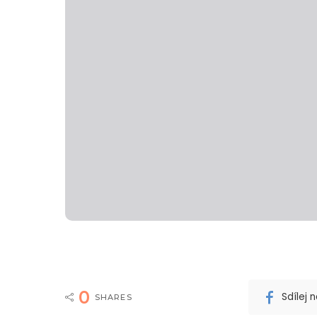
0
Sdílej
SHARES