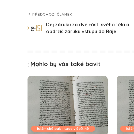
PŘEDCHOZÍ ČLÁNEK
Dej záruku za dvě části svého těla a
obdržíš záruku vstupu do Ráje
Mohlo by vás také bavit
Islámské publikace v češtině
Islá