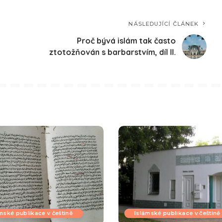
NÁSLEDUJÍCÍ ČLÁNEK
Proč bývá islám tak často
ztotožňován s barbarstvím, díl II.
mské publikace v češtině
Islámské publikace v češtině