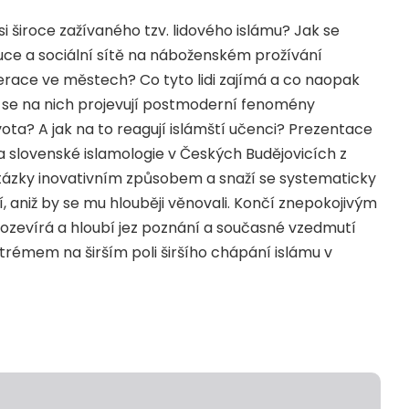
 široce zažívaného tzv. lidového islámu? Jak se
oluce a sociální sítě na náboženském prožívání
erace ve městech? Co tyto lidi zajímá a co naopak
k se na nich projevují postmoderní fenomény
vota? A jak na to reagují islámští učenci? Prezentace
 slovenské islamologie v Českých Budějovicích z
otázky inovativním způsobem a snaží se systematicky
, aniž by se mu hlouběji věnovali. Končí znepokojivým
ozevírá a hloubí jez poznání a současné vzedmutí
xtrémem na širším poli širšího chápání islámu v