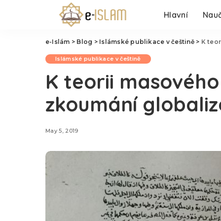
Hlavní
Nauč
e-Islám
>
Blog
>
Islámské publikace v češtině
>
K teor
Islámské publikace v češtině
K teorii masového 
zkoumání globalizo
May 5, 2019