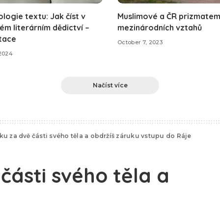
logie textu: Jak číst v
Muslimové a ČR prizmate
ém literárním dědictví –
mezinárodních vztahů
tace
October 7, 2023
2024
Načíst více
ku za dvě části svého těla a obdržíš záruku vstupu do Ráje
části svého těla a
tupu do Ráje