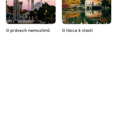
O právech nemuslimů
O lásce k vlasti