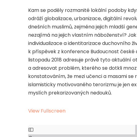
Kam se poděly rozmanité lokální podoby kdysi
odráží globalizace, urbanizace, digitální rev
dnešních muslimů, zejména jejich mladší gen
nezajímá na jejich vlastním náboženství? Ja
individualizace a identitarizace duchovního ži
k příspěvek z konference Budoucnost české a
listopadu 2018 adresuje právě tyto aktuální 
a adresovat problém, kterého se dotkli mnozí
konstatováním, že mezi učenci a masami se r
islamisticky motivovaného terorizmu je jen e
myslích prekarizovaných nedouků.
View Fullscreen
Skip