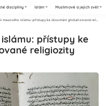
né disciplíny
Islám
Muslimové a jejich svět
ii masového islámu: přístupy ke zkoumání globalizované religiozity
islámu: přístupy ke
vané religiozity