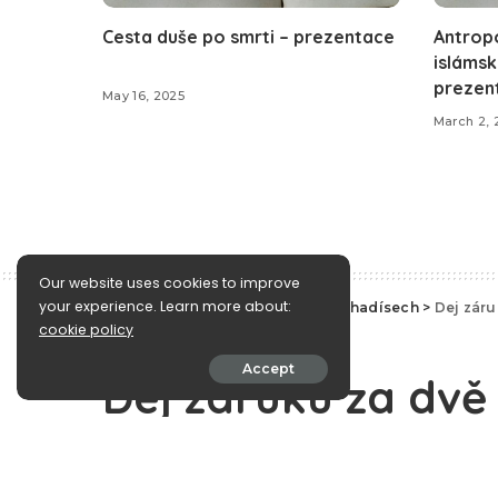
Cesta duše po smrti – prezentace
Antropo
islámsk
prezen
May 16, 2025
March 2, 
Our website uses cookies to improve
your experience. Learn more about:
e-Islám
>
Blog
>
Sunna a nauky o hadísech
>
Dej záru
cookie policy
Sunna a nauky o hadísech
Accept
Dej záruku za dvě 
obdržíš záruku vs