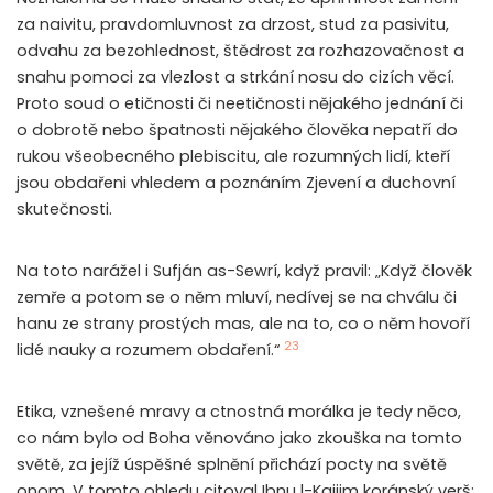
za naivitu, pravdomluvnost za drzost, stud za pasivitu,
odvahu za bezohlednost, štědrost za rozhazovačnost a
snahu pomoci za vlezlost a strkání nosu do cizích věcí.
Proto soud o etičnosti či neetičnosti nějakého jednání či
o dobrotě nebo špatnosti nějakého člověka nepatří do
rukou všeobecného plebiscitu, ale rozumných lidí, kteří
jsou obdařeni vhledem a poznáním Zjevení a duchovní
skutečnosti.
Na toto narážel i Sufján as-Sewrí, když pravil: „Když člověk
zemře a potom se o něm mluví, nedívej se na chválu či
hanu ze strany prostých mas, ale na to, co o něm hovoří
23
lidé nauky a rozumem obdaření.“
Etika, vznešené mravy a ctnostná morálka je tedy něco,
co nám bylo od Boha věnováno jako zkouška na tomto
světě, za jejíž úspěšné splnění přichází pocty na světě
onom. V tomto ohledu citoval Ibnu l-Kajjim koránský verš: