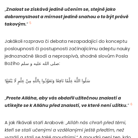
„
Znalost se získává jedině učením
se
, stejně jako
dobromyslnost a mírnost jedině snahou o to být právě
5
takovým.
“
Jakákoli rozprava či debata nezapadající do konceptu
posloupnosti či postupnosti začínajícímu adeptu nauky
jednoznačně škodí a neprospívá, shodně slovům Posla
Božího صلى الله عليه و سلم:
!سَلُوا اللَّهَ عِلْمًا نَافِعًا وَتَعَوَّذُوا بِاللَّهِ مِنْ عِلْمٍ لَا يَنْفَعُ
„
Proste Alláha, aby vás obdařil užitečnou znalostí a
6
utíkejte se k Alláhu před znalostí, ve které není užitku
.
”
A jak říkávali staří Arabové: „
Alláh nás chraň před těmi,
kteří se stali učenými a vzdělanými ještě předtím, než
vyzráli a stali se také moudrými.
“ A moudrý není ten, kdo