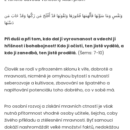
وَنَفْسٍ وَمَا سَوَّىٰهَا فَأَلْهَمَهَا فُجُورَهَا وَتَقْوَىٰهَا قَدْ أَفْلَحَ مَن زَكَّىٰهَا وَقَدْ خَابَ مَن
دَسَّىٰهَا
Při duši a při tom, kdo dal jí vyrovnanost a vdechl jí
hříšnost i bohabojnost! Kdo ji očistí, ten jistě vydělá, a
kdo ji zanedbá, ten jistě prodělá.
(Šems: 7-10)
Člověk se rodí v přirozeném sklonu k víře, dobrotě a
mravnosti, nicméně je omylnou bytostí s nutností
seberozvoje a kultivace, zbavování se špatného a
naplňování potenciálu toho dobrého, co v sobě má.
Pro osobní rozvoj a získání mravních ctností je však
nutná přítomnost vhodné osoby učitele, šejcha, coby
živého příkladu a ztělesnění mravnosti. Byť samouci
dokáží nashromáždit velké množství faktů, nedokážou