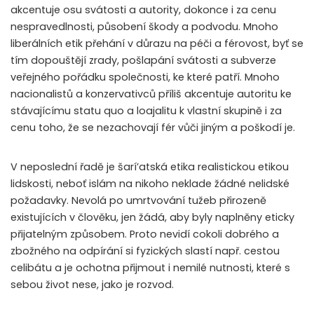
akcentuje osu svátosti a autority, dokonce i za cenu
nespravedlnosti, působení škody a podvodu. Mnoho
liberálních etik přehání v důrazu na péči a férovost, byť se
tím dopouštějí zrady, pošlapání svátosti a subverze
veřejného pořádku společnosti, ke které patří. Mnoho
nacionalistů a konzervativců příliš akcentuje autoritu ke
stávajícímu statu quo a loajalitu k vlastní skupině i za
cenu toho, že se nezachovají fér vůči jiným a poškodí je.
V neposlední řadě je šarí’atská etika realistickou etikou
lidskosti, neboť islám na nikoho neklade žádné nelidské
požadavky. Nevolá po umrtvování tužeb přirozeně
existujících v člověku, jen žádá, aby byly naplněny eticky
přijatelným způsobem. Proto nevidí cokoli dobrého a
zbožného na odpírání si fyzických slastí např. cestou
celibátu a je ochotna přijmout i nemilé nutnosti, které s
sebou život nese, jako je rozvod.