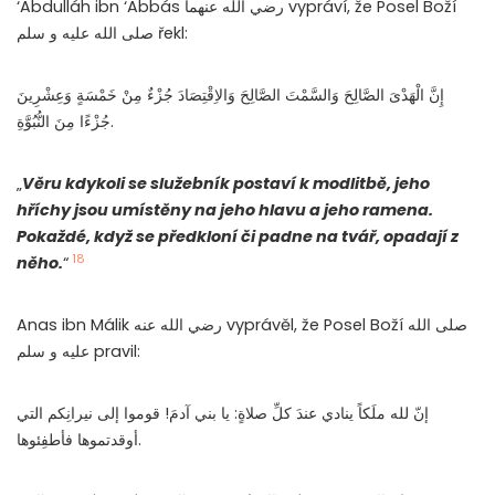
‘Abdulláh ibn ‘Abbás رضي الله عنهما vypráví, že Posel Boží
صلى الله عليه و سلم řekl:
إِنَّ الْهَدْىَ الصَّالِحَ وَالسَّمْتَ الصَّالِحَ وَالاِقْتِصَادَ جُزْءٌ مِنْ خَمْسَةٍ وَعِشْرِينَ
جُزْءًا مِنَ النُّبُوَّةِ.
„
Věru kdykoli se služebník postaví k modlitbě, jeho
hříchy jsou umístěny na jeho hlavu a jeho ramena.
Pokaždé, když se předkloní či padne na tvář, opadají z
18
něho.
“
Anas ibn Málik رضي الله عنه vyprávěl, že Posel Boží صلى الله
عليه و سلم pravil:
إنّ لله ملَكاً ينادي عندَ كلِّ صلاةٍ: يا بني آدمَ! قوموا إلى نيرانِكم التي
أوقدتموها فأطفِئوها.