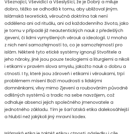
Všeznající, Vševidící a Všeslyšící, že je Dobrý a miluje
dobro, těžko se odhodlá k tomu, aby ubližoval jiným.
Islámská teoretická, věroučná doktrína tak není
oddělena ani od rituálu, ani od každodenního života, jako
je tomu v případě již neautentických nauk z předešlých
zjevení, či lidmi vymyšlených věrouk a ideologií. U mnoha
z nich není samozřejmostí to, co je samozřejmostí pro
islám. Některé tyto etické systémy ignorují Stvořitele a
jeho nároky, jiné jsou pouze teologiemi a liturgiemi a nikoli
i etikami v pravém slova smyslu, jakožto nauk o dobru a
ctnosti. I ty, které jsou zároveň i etikami i věroukami, trpí
problémem mísení Boží moudrosti s lidskými
domněnkami, vlivy mimo Zjevení a roubováním původně
odlišných systémů a tradic na sebe navzájem, což
odhaluje absenci jejich společného jmenovatele a
jednotného základu. Tím je šarí’atská etika dalekosáhlejší
a hlubší než jakýkoli jiný mravní kodex.
Islámská etika je taktéž etikou ctnosti, následku i cíle