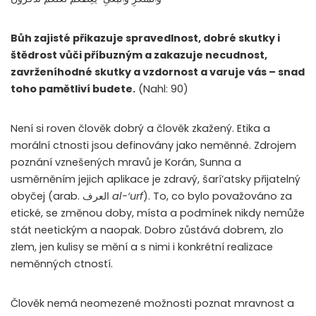
Bůh zajisté přikazuje spravedlnost, dobré skutky i
štědrost vůči příbuzným a zakazuje necudnost,
zavrženíhodné skutky a vzdornost a varuje vás – snad
toho pamětliví budete.
(Nahl: 90)
Není si roven člověk dobrý a člověk zkažený. Etika a
morální ctnosti jsou definovány jako neměnné. Zdrojem
poznání vznešených mravů je Korán, Sunna a
usměrněním jejich aplikace je zdravý, šarí’atsky přijatelný
obyčej (arab. العرف
al-‘urf
). To, co bylo považováno za
etické, se změnou doby, místa a podmínek nikdy nemůže
stát neetickým a naopak. Dobro zůstává dobrem, zlo
zlem, jen kulisy se mění a s nimi i konkrétní realizace
neměnných ctností.
Člověk nemá neomezené možnosti poznat mravnost a