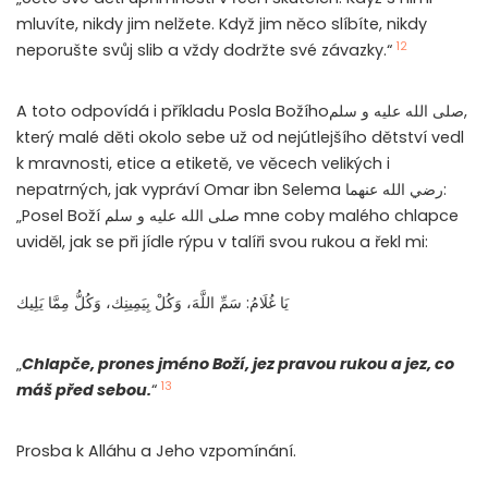
mluvíte, nikdy jim nelžete. Když jim něco slíbíte, nikdy
12
neporušte svůj slib a vždy dodržte své závazky.“
A toto odpovídá i příkladu Posla Božíhoصلى الله عليه و سلم,
který malé děti okolo sebe už od nejútlejšího dětství vedl
k mravnosti, etice a etiketě, ve věcech velikých i
nepatrných, jak vypráví Omar ibn Selema رضي الله عنهما:
„Posel Boží صلى الله عليه و سلم mne coby malého chlapce
uviděl, jak se při jídle rýpu v talíři svou rukou a řekl mi:
يَا غُلَامُ: سَمِّ اللَّهَ، وَكُلْ بِيَمِينِك، وَكُلُّ مِمَّا يَلِيك
„
Chlapče, prones jméno Boží, jez pravou rukou a jez, co
13
máš před sebou.
“
Prosba k Alláhu a Jeho vzpomínání.