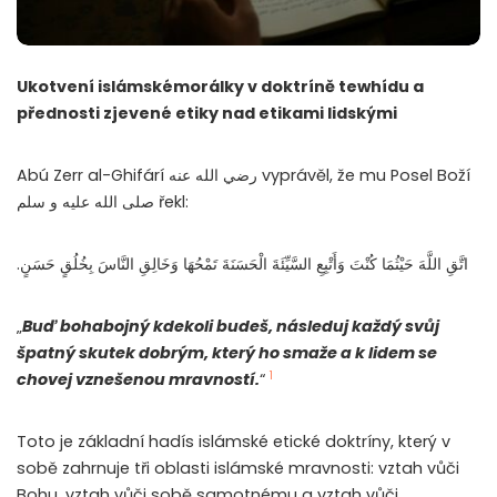
Ukotvení islámskémorálky v doktríně tewhídu a
přednosti zjevené etiky nad etikami lidskými
Abú Zerr al-Ghifárí رضي الله عنه vyprávěl, že mu Posel Boží
صلى الله عليه و سلم řekl:
.اتَّقِ اللَّهَ حَيْثُمَا كُنْتَ وَأَتْبِعِ السَّيِّئَةَ الْحَسَنَةَ تَمْحُهَا وَخَالِقِ النَّاسَ بِخُلُقٍ حَسَنٍ
„
Buď bohabojný kdekoli budeš, následuj každý svůj
špatný skutek dobrým, který ho smaže a k lidem se
1
chovej vznešenou mravností
.
“
Toto je základní hadís islámské etické doktríny, který v
sobě zahrnuje tři oblasti islámské mravnosti: vztah vůči
Bohu, vztah vůči sobě samotnému a vztah vůči