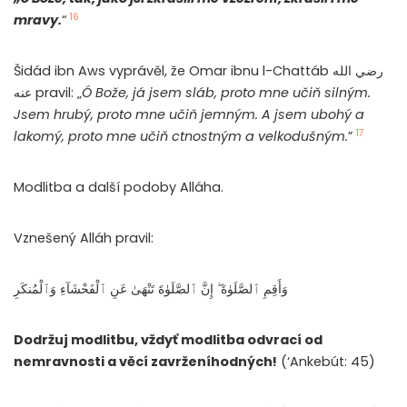
16
mravy.
“
Šidád ibn Aws vyprávěl, že Omar ibnu l-Chattáb رضي الله
عنه pravil: „
Ó Bože, já jsem sláb, proto mne učiň silným.
Jsem hrubý, proto mne učiň jemným. A jsem ubohý a
17
lakomý, proto mne učiň ctnostným a velkodušným.
”
Modlitba a další podoby Alláha.
Vznešený Alláh pravil:
وَأَقِمِ ٱلصَّلَوٰةَ ۖ إِنَّ ٱلصَّلَوٰةَ تَنْهَىٰ عَنِ ٱلْفَحْشَآءِ وَٱلْمُنكَرِ
Dodržuj modlitbu, vždyť modlitba odvrací od
nemravnosti a věcí zavrženíhodných!
(‘Ankebút: 45)