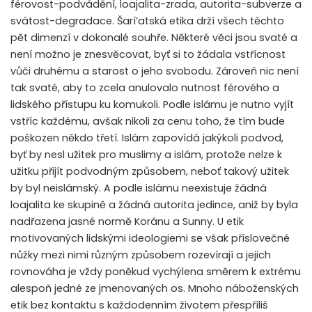
férovost-podvádění, loajalita-zrada, autorita-subverze a
svátost-degradace. Šarí’atská etika drží všech těchto
pět dimenzí v dokonalé souhře. Některé věci jsou svaté a
není možno je znesvěcovat, byť si to žádala vstřícnost
vůči druhému a starost o jeho svobodu. Zároveň nic není
tak svaté, aby to zcela anulovalo nutnost férového a
lidského přístupu ku komukoli. Podle islámu je nutno vyjít
vstříc každému, avšak nikoli za cenu toho, že tím bude
poškozen někdo třetí. Islám zapovídá jakýkoli podvod,
byť by nesl užitek pro muslimy a islám, protože nelze k
užitku přijít podvodným způsobem, neboť takový užitek
by byl neislámský. A podle islámu neexistuje žádná
loajalita ke skupině a žádná autorita jedince, aniž by byla
nadřazena jasné normě Koránu a Sunny. U etik
motivovaných lidskými ideologiemi se však příslovečné
nůžky mezi nimi různým způsobem rozevírají a jejich
rovnováha je vždy poněkud vychýlena směrem k extrému
alespoň jedné ze jmenovaných os. Mnoho náboženských
etik bez kontaktu s každodenním životem přespříliš