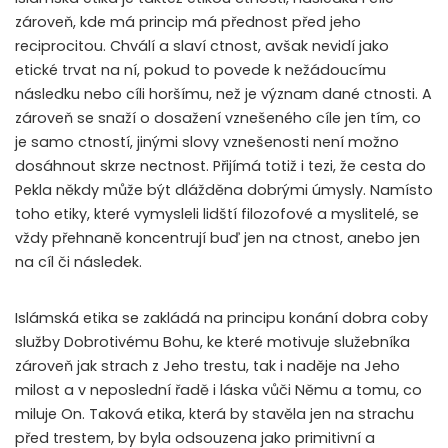
zároveň, kde má princip má přednost před jeho
reciprocitou. Chválí a slaví ctnost, avšak nevidí jako
etické trvat na ní, pokud to povede k nežádoucímu
následku nebo cíli horšímu, než je význam dané ctnosti. A
zároveň se snaží o dosažení vznešeného cíle jen tím, co
je samo ctností, jinými slovy vznešenosti není možno
dosáhnout skrze nectnost. Přijímá totiž i tezi, že cesta do
Pekla někdy může být dlážděna dobrými úmysly. Namísto
toho etiky, které vymysleli lidští filozofové a myslitelé, se
vždy přehnaně koncentrují buď jen na ctnost, anebo jen
na cíl či následek.
Islámská etika se zakládá na principu konání dobra coby
služby Dobrotivému Bohu, ke které motivuje služebníka
zároveň jak strach z Jeho trestu, tak i naděje na Jeho
milost a v neposlední řadě i láska vůči Němu a tomu, co
miluje On. Taková etika, která by stavěla jen na strachu
před trestem, by byla odsouzena jako primitivní a