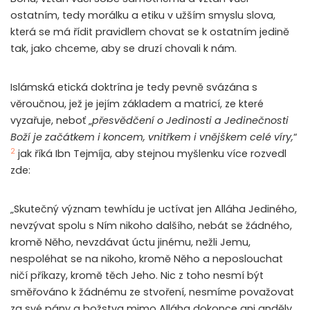
ostatním, tedy morálku a etiku v užším smyslu slova,
která se má řídit pravidlem chovat se k ostatním jedině
tak, jako chceme, aby se druzí chovali k nám.
Islámská etická doktrína je tedy pevně svázána s
věroučnou, jež je jejím základem a matricí, ze které
vyzařuje, neboť „
přesvědčení o Jedinosti a Jedinečnosti
Boží je začátkem i koncem, vnitřkem i vnějškem celé víry,
“
2
jak říká Ibn Tejmíja, aby stejnou myšlenku více rozvedl
zde:
„Skutečný význam tewhídu je uctívat jen Alláha Jediného,
nevzývat spolu s Ním nikoho dalšího, nebát se žádného,
kromě Něho, nevzdávat úctu jinému, nežli Jemu,
nespoléhat se na nikoho, kromě Něho a neposlouchat
ničí příkazy, kromě těch Jeho. Nic z toho nesmí být
směřováno k žádnému ze stvoření, nesmíme považovat
za své pány a božstva mimo Alláha dokonce ani anděly