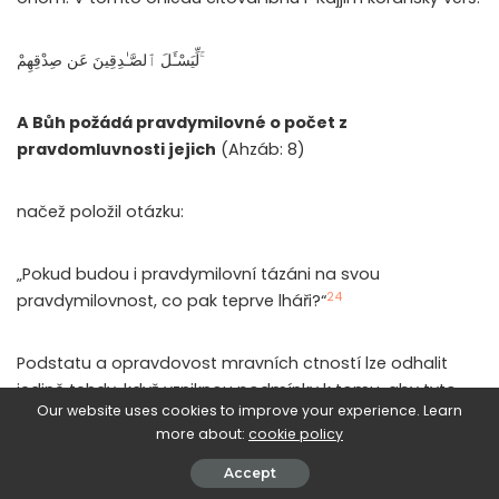
لِّيَسْـَٔلَ ٱلصَّـٰدِقِينَ عَن صِدْقِهِمْ ۚ
A Bůh požádá
pravdymilovn
é o počet z
pravdomluvnosti jejich
(Ahzáb: 8)
načež položil otázku:
„Pokud budou i pravdymilovní tázáni na svou
24
pravdymilovnost, co pak teprve lháři?“
Podstatu a opravdovost mravních ctností lze odhalit
jedině tehdy, když vzniknou podmínky k tomu, aby tyto
Our website uses cookies to improve your experience. Learn
ctnosti vynikly. Pokud by všichni měli stejně, jak bychom
more about:
cookie policy
poznali štědré od lakomých? Pokud by nikdo nelhal, jak
bychom poznali, kdo je pravdomluvný? Pokud by se
Accept
všichni chovali fér, jak bychom rozeznali spravedlivé od