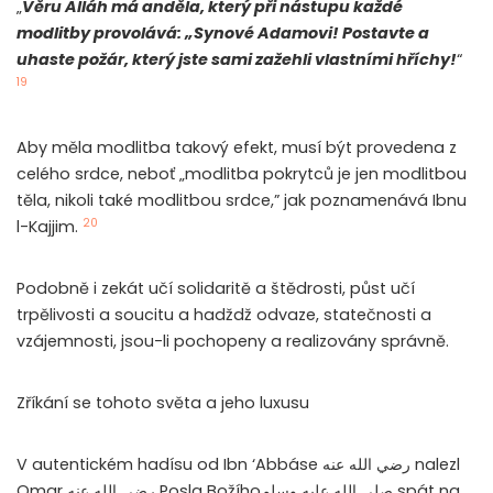
„
Věru Alláh má anděla, který při nástupu každé
modlitby provolává: „Synové Adamovi! Postavte a
uhaste požár, který jste sami zažehli vlastními hříchy!
“
19
Aby měla modlitba takový efekt, musí být provedena z
celého srdce, neboť „modlitba pokrytců je jen modlitbou
těla, nikoli také modlitbou srdce,” jak poznamenává Ibnu
20
l-Kajjim.
Podobně i zekát učí solidaritě a štědrosti, půst učí
trpělivosti a soucitu a hadždž odvaze, statečnosti a
vzájemnosti, jsou-li pochopeny a realizovány správně.
Zříkání se tohoto světa a jeho luxusu
V autentickém hadísu od Ibn ‘Abbáse رضي الله عنه nalezl
Omar رضي الله عنه Posla Božíhoصلى الله عليه وسلم spát na