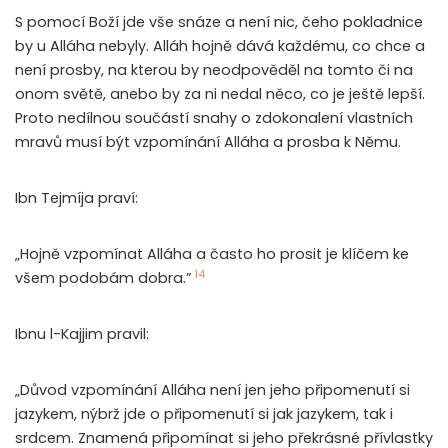
S pomocí Boží jde vše snáze a není nic, čeho pokladnice
by u Alláha nebyly. Alláh hojně dává každému, co chce a
není prosby, na kterou by neodpověděl na tomto či na
onom světě, anebo by za ni nedal něco, co je ještě lepší.
Proto nedílnou součástí snahy o zdokonalení vlastních
mravů musí být vzpomínání Alláha a prosba k Němu.
Ibn Tejmíja praví:
„Hojně vzpomínat Alláha a často ho prosit je klíčem ke
14
všem podobám dobra.”
Ibnu l-Kajjim pravil:
„Důvod vzpomínání Alláha není jen jeho připomenutí si
jazykem, nýbrž jde o připomenutí si jak jazykem, tak i
srdcem. Znamená připomínat si jeho překrásné přívlastky