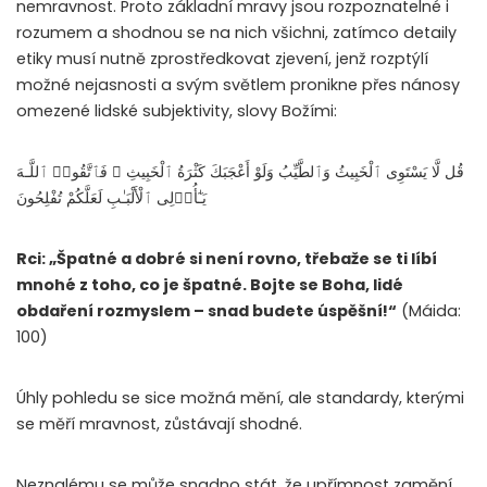
nemravnost. Proto základní mravy jsou rozpoznatelné i
rozumem a shodnou se na nich všichni, zatímco detaily
etiky musí nutně zprostředkovat zjevení, jenž rozptýlí
možné nejasnosti a svým světlem pronikne přes nánosy
omezené lidské subjektivity, slovy Božími:
قُل لَّا يَسْتَوِى ٱلْخَبِيثُ وَٱلطَّيِّبُ وَلَوْ أَعْجَبَكَ كَثْرَةُ ٱلْخَبِيثِ ۚ فَٱتَّقُوا۟ ٱللَّـهَ
يَـٰٓأُو۟لِى ٱلْأَلْبَـٰبِ لَعَلَّكُمْ تُفْلِحُونَ
Rci: „Špatné a dobré si není rovno, třebaže se ti líbí
mnohé z toho, co je špatné. Bojte se Boha, lidé
obdaření rozmyslem – snad budete úspěšní!“
(Máida:
100)
Úhly pohledu se sice možná mění, ale standardy, kterými
se měří mravnost, zůstávají shodné.
Neznalému se může snadno stát, že upřímnost zamění