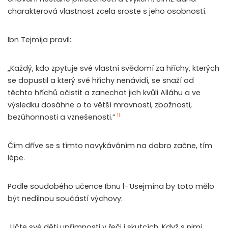
charakterová vlastnost zcela sroste s jeho osobností.
Ibn Tejmíja pravil:
„Každý, kdo zpytuje své vlastní svědomí za hříchy, kterých
se dopustil a který své hříchy nenávidí, se snaží od
těchto hříchů očistit a zanechat jich kvůli Alláhu a ve
výsledku dosáhne o to větší mravnosti, zbožnosti,
11
bezúhonnosti a vznešenosti.”
Čím dříve se s tímto navykáváním na dobro začne, tím
lépe.
Podle soudobého učence Ibnu l-‘Usejmína by toto mělo
být nedílnou součástí výchovy:
„Učte své děti upřímnosti v řeči i skutcích. Když s nimi