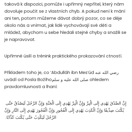
taková k dispozici, pomůže i upřímný nepřítel, který nám
dovoluje poučit se z vlastních chyb. A pokud není k mání
ani ten, potom můžeme dávat dobrý pozor, co se děje
okolo nás a vnímat, jak lidé vychovávají své děti a
mládež, abychom u sebe hledali stejné chyby a snažili se
je napravovat.
Upřímné úsilí a trénink praktického prokazování ctností.
Příkladem toho je, co ‘Abdulláh ibn Mes’úd رضي الله عنه
uvádí od Posla Božíhoصلى الله عليه و سلم ohledem
pravdomluvnosti a lhaní:
إِنَّ الصِّدْقَ يَهْدِي إِلَى الْبِرِّ وَإِنَّ الْبِرَّ يَهْدِي إِلَى الْجَنَّةِ وَإِنَّ الرَّجُلَ لَيَصْدُقُ حَتَّى
يُكْتَبَ صِدِّيقًا وَإِنَّ الْكَذِبَ يَهْدِي إِلَى الْفُجُورِ وَإِنَّ الْفُجُورَ يَهْدِي إِلَى النَّارِ وَإِنَّ
الرَّجُلَ لَيَكْذِبُ حَتَّى يُكْتَبَ كَذَّابًا. ‏