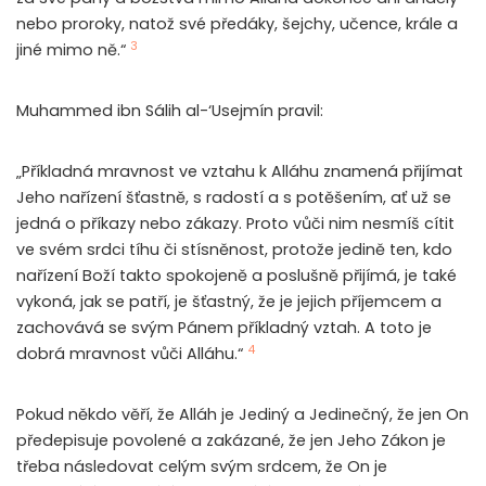
nebo proroky, natož své předáky, šejchy, učence, krále a
3
jiné mimo ně.“
Muhammed ibn Sálih al-‘Usejmín pravil:
„Příkladná mravnost ve vztahu k Alláhu znamená přijímat
Jeho nařízení šťastně, s radostí a s potěšením, ať už se
jedná o příkazy nebo zákazy. Proto vůči nim nesmíš cítit
ve svém srdci tíhu či stísněnost, protože jedině ten, kdo
nařízení Boží takto spokojeně a poslušně přijímá, je také
vykoná, jak se patří, je šťastný, že je jejich příjemcem a
zachovává se svým Pánem příkladný vztah. A toto je
4
dobrá mravnost vůči Alláhu.“
Pokud někdo věří, že Alláh je Jediný a Jedinečný, že jen On
předepisuje povolené a zakázané, že jen Jeho Zákon je
třeba následovat celým svým srdcem, že On je