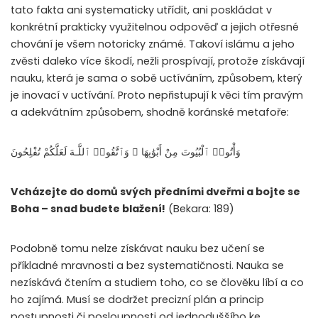
tato fakta ani systematicky utřídit, ani poskládat v
konkrétní prakticky využitelnou odpověď a jejich otřesné
chování je všem notoricky známé. Takoví islámu a jeho
zvěsti daleko více škodí, nežli prospívají, protože získávají
nauku, která je sama o sobě uctíváním, způsobem, který
je inovací v uctívání. Proto nepřistupují k věci tím pravým
a adekvátním způsobem, shodně koránské metafoře:
وَأْتُوا۟ ٱلْبُيُوتَ مِنْ أَبْوَٰبِهَا ۚ وَٱتَّقُوا۟ ٱللَّـهَ لَعَلَّكُمْ تُفْلِحُونَ
Vcházejte do domů svých předními dveřmi a bojte se
Boha – snad budete blažení!
(Bekara: 189)
Podobně tomu nelze získávat nauku bez učení se
příkladné mravnosti a bez systematičnosti. Nauka se
nezískává čtením a studiem toho, co se člověku líbí a co
ho zajímá. Musí se dodržet precizní plán a princip
postupnosti či posloupnosti od jednoduššího ke