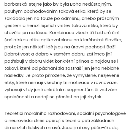
barbarská, stejně jako by byla Boha nedůstojným,
pouhým obchodováním taková etika, která by se
zakládala jen na touze po odměnu, anebo prázdným
gestem a herezí lepších vrstev taková etika, která by
stavěla jen na lásce. Kombinace všech tří faktorů činí
šarí’atskou etiku aplikovatelnou na kteréhokoli člověka,
protože jen někteří lidé jsou na úrovni pochopit Boží
Dobrotivost a dobro v samém dobru, zatímco jiní
potřebují v dobru vidět konkrétní přínos a najdou se i
takoví, které od páchání zla zastraší jen jeho neblahé
následky. Je proto přirozené, že vymyšlené, nezjevené
etiky, které nemají všechny tři motivace v rovnováze,
vyhovují vždy jen konkrétním segmentům či vrstvám
společnosti a nedají se přenést na její zbytek.
Teoretici morálního rozhodování, sociální psychologové
a neurovědci dnes operují s teorií o pěti základních
dimenzích lidských mravů. Jsou jimi osy péče-škoda,