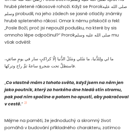
hrubé pletené rákosové rohoži. Když se Prorokصلى الله عليه
وسلم probudil, na jeho zádech se jasně otlačily známky
hrubě spleteného rákosí. Omar k němu přiskočil a řekl:
„Posle Boží, proč jsi nepoužil podušku, na které by sis
omnoho lépe odpočinul?“ Prorokصلى الله عليه وسلم mu
však odvětil:
ما لي ولِلدُّنيا، ما مَثَلي ومَثَلُ الدُّنيا إلّا كراكبٍ سار في يومٍ صائفٍ،
فاستظلَّ تحت شجرةٍ ساعةً ثمَّ راح وتركها.
„
Co vlastně mám z tohoto světa, když jsem na něm jen
jako poutník, který za horkého dne hledá stín stromu,
pak pod ním spočine a potom ho opustí, aby pokračoval
21
v cestě.
“
Mějme na paměti, že jednoduchý a skromný život
pomáhá v budování příkladného charakteru, zatímco