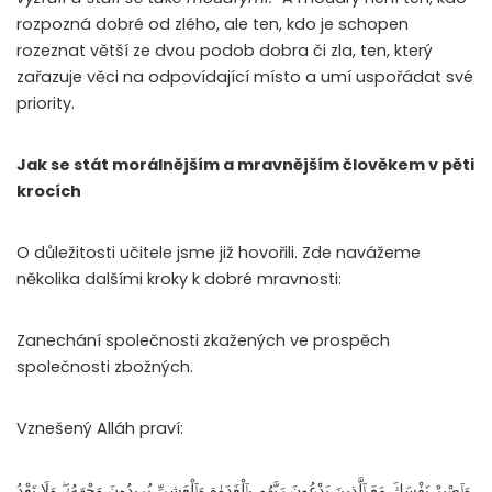
rozpozná dobré od zlého, ale ten, kdo je schopen
rozeznat větší ze dvou podob dobra či zla, ten, který
zařazuje věci na odpovídající místo a umí uspořádat své
priority.
Jak se stát morálnějším a mravnějším člověkem v pěti
krocích
O důležitosti učitele jsme již hovořili. Zde navážeme
několika dalšími kroky k dobré mravnosti:
Zanechání společnosti zkažených ve prospěch
společnosti zbožných.
Vznešený Alláh praví:
وَٱصْبِرْ نَفْسَكَ مَعَ ٱلَّذِينَ يَدْعُونَ رَبَّهُم بِٱلْغَدَوٰةِ وَٱلْعَشِىِّ يُرِيدُونَ وَجْهَهُۥ ۖ وَلَا تَعْدُ