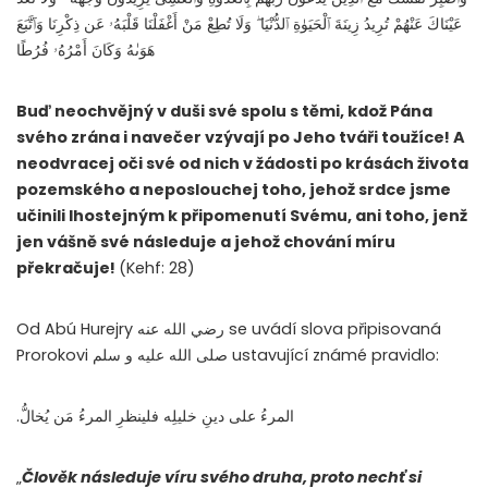
عَيْنَاكَ عَنْهُمْ تُرِيدُ زِينَةَ ٱلْحَيَوٰةِ ٱلدُّنْيَا ۖ وَلَا تُطِعْ مَنْ أَغْفَلْنَا قَلْبَهُۥ عَن ذِكْرِنَا وَٱتَّبَعَ
هَوَىٰهُ وَكَانَ أَمْرُهُۥ فُرُطًا
Buď neochvějný v duši své spolu s těmi, kdož Pána
svého zrána i navečer vzývají po Jeho tváři toužíce! A
neodvracej oči své od nich v žádosti po krásách života
pozemského a neposlouchej toho, jehož srdce jsme
učinili lhostejným k připomenutí Svému, ani toho, jenž
jen vášně své následuje a jehož chování míru
překračuje!
(Kehf: 28)
Od Abú Hurejry رضي الله عنه se uvádí slova připisovaná
Prorokovi صلى الله عليه و سلم ustavující známé pravidlo:
.المرءُ على دينِ خليلِه فلينظرِ المرءُ مَن يُخالُّ
„
Člověk následuje víru svého druha, proto nechť si