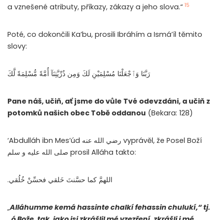
15
a vznešené atributy, příkazy, zákazy a jeho slova.“
Poté, co dokončili Ka’bu, prosili Ibráhím a Ismá’íl těmito
slovy:
رَبَّنَا وَٱجْعَلْنَا مُسْلِمَيْنِ لَكَ وَمِن ذُرِّيَّتِنَآ أُمَّةً مُّسْلِمَةً لَّكَ
Pane náš, učiň, ať jsme do vůle Tvé odevzdáni, a učiň z
potomků našich obec Tobě oddanou
(Bekara: 128)
‘Abdulláh ibn Mes’úd رضي الله عنه vyprávěl, že Posel Boží
صلى الله عليه و سلم prosil Alláha takto:
.اللهمَّ كما حسَّنتَ خَلقي فحسِّنْ خُلُقي
„
Alláhumme kemá hassinte chalkí fehassin chulukí,
“
tj.
„ó Bože, tak, jako jsi zkrášlil mé vzezření, zkrášli i mé