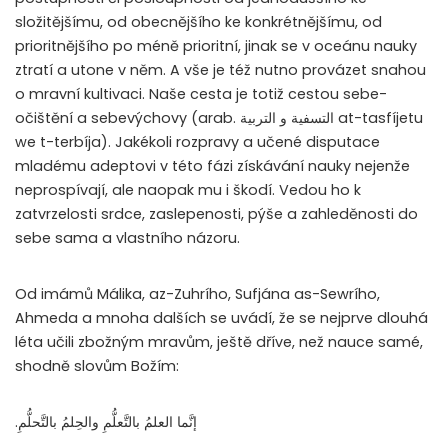
složitějšímu, od obecnějšího ke konkrétnějšímu, od
prioritnějšího po méně prioritní, jinak se v oceánu nauky
ztratí a utone v něm. A vše je též nutno provázet snahou
o mravní kultivaci. Naše cesta je totiž cestou sebe-
očištění a sebevýchovy (arab. التسفية و التربية at-tasfíjetu
we t-terbíja). Jakékoli rozpravy a učené disputace
mladému adeptovi v této fázi získávání nauky nejenže
neprospívají, ale naopak mu i škodí. Vedou ho k
zatvrzelosti srdce, zaslepenosti, pýše a zahleděnosti do
sebe sama a vlastního názoru.
Od imámů Málika, az-Zuhrího, Sufjána as-Sewrího,
Ahmeda a mnoha dalších se uvádí, že se nejprve dlouhá
léta učili zbožným mravům, ještě dříve, než nauce samé,
shodně slovům Božím:
.إنَّما العلمُ بالتَّعلُّمِ والحِلمُ بالتَّحلُّمِ