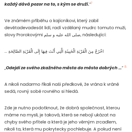
7
každý dává pozor na to, s kým se druží.
“
Ve známém příběhu o kajícníkovi, který zabil
devětadevadesát lidí, radí vzdělaný mudrc tomuto muži,
slovy Prorokovými صلى الله عليه و سلم, následující:
… اخْرُجْ مِنَ الْقَرْيَةِ الْخَبِيثَةِ الَّتِي أَنْتَ فِيهَا إِلَى الْقَرْيَةِ الصَّالِحَةِ
8
„
Odejdi ze svého zkažného města do města dobrých …
“
A nikoli nadarmo říkali naši předkové, že vrána k vráně
sedá, rovný sobě rovného si hledá.
Zde je nutno podotknout, že dobrá společnost, kterou
máme na mysli, je taková, která se nebojí ukázat na
chyby svého přítele a která je jeho věrným zrcadlem,
nikoli ta, která mu pokrytecky pochlebuje. A pokud není