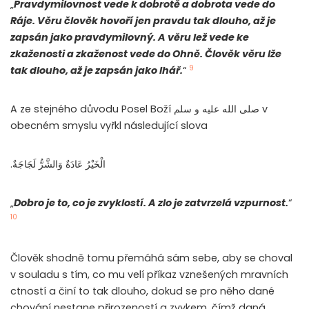
„
Pravdymilovnost vede k dobrotě a dobrota vede do
Ráje. Věru člověk hovoří jen pravdu tak dlouho, až je
zapsán jako pravdymilovný. A věru lež vede ke
zkaženosti a zkaženost vede do Ohně. Člověk věru lže
9
tak dlouho, až je zapsán jako lhář.
“
A ze stejného důvodu Posel Boží صلى الله عليه و سلم v
obecném smyslu vyřkl následující slova
.الْخَيْرُ عَادَةٌ وَالشَّرُّ لَجَاجَةٌ
„
Dobro je to, co je zvyklostí. A zlo je zatvrzelá vzpurnost.
“
10
Člověk shodně tomu přemáhá sám sebe, aby se choval
v souladu s tím, co mu velí příkaz vznešených mravních
ctností a činí to tak dlouho, dokud se pro něho dané
chování nestane přirozeností a zvykem, čímž daná