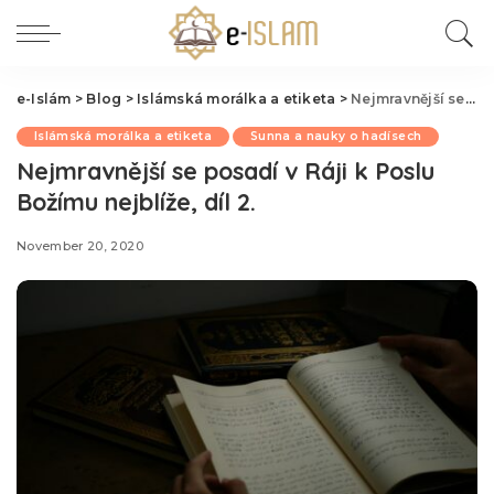
e-Islám
>
Blog
>
Islámská morálka a etiketa
>
Nejmravnější se posadí v Ráji k Poslu Božímu nejblíže, díl 2.
Islámská morálka a etiketa
Sunna a nauky o hadísech
Nejmravnější se posadí v Ráji k Poslu
Božímu nejblíže, díl 2.
November 20, 2020