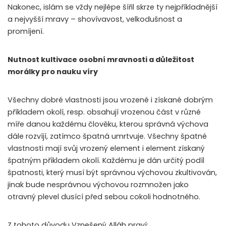
Nakonec, islám se vždy nejlépe šířil skrze ty nejpříkladnější
a nejvyšší mravy – shovívavost, velkodušnost a
promíjení.
Nutnost kultivace osobní mravnosti a důležitost
morálky pro nauku víry
Všechny dobré vlastnosti jsou vrozené i získané dobrým
příkladem okolí, resp. obsahují vrozenou část v různé
míře danou každému člověku, kterou správná výchova
dále rozvíjí, zatímco špatná umrtvuje. Všechny špatné
vlastnosti mají svůj vrozený element i element získaný
špatným příkladem okolí. Každému je dán určitý podíl
špatnosti, který musí být správnou výchovou zkultivován,
jinak bude nesprávnou výchovou rozmnožen jako
otravný plevel dusící před sebou cokoli hodnotného.
Z tohoto důvodu Vznešený Alláh praví: