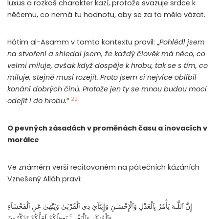
luxus a rozkoš charakter kazí, protože svazuje srdce k
něčemu, co nemá tu hodnotu, aby se za to mělo vázat.
Hátim al-Asamm v tomto kontextu pravil: „
Pohlédl jsem
na stvoření a shledal jsem, že každý člověk má něco, co
velmi miluje, avšak když dospěje k hrobu, tak se s tím, co
miluje, stejně musí rozejít. Proto jsem si nejvíce oblíbil
konání dobrých činů. Protože jen ty se mnou budou moci
22
odejít i do hrobu.
“
O pevných zásadách v proměnách času a inovacích v
morálce
Ve známém verši recitovaném na pátečních kázáních
Vznešený Alláh praví:
إِنَّ ٱللَّـهَ يَأْمُرُ بِٱلْعَدْلِ وَٱلْإِحْسَـٰنِ وَإِيتَآئِ ذِى ٱلْقُرْبَىٰ وَيَنْهَىٰ عَنِ ٱلْفَحْشَآءِ
وَٱلْمُنكَرِ وَٱلْبَغْىِ ۚ يَعِظُكُمْ لَعَلَّكُمْ تَذَكَّرُونَ