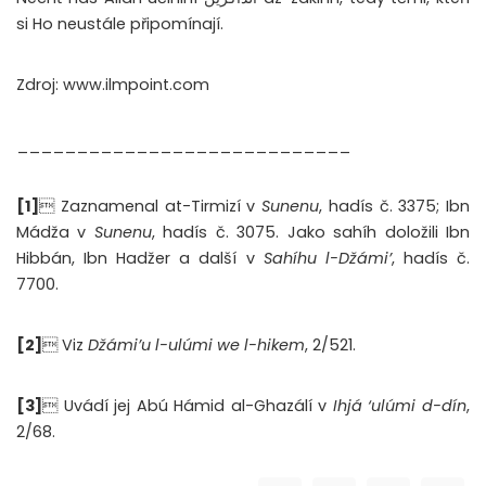
si Ho neustále připomínají.
Zdroj: www.ilmpoint.com
____________________________
[1]
 Zaznamenal at-Tirmizí v
Sunenu
, hadís č. 3375; Ibn
Mádža v
Sunenu
, hadís č. 3075. Jako sahíh doložili Ibn
Hibbán, Ibn Hadžer a další v
Sahíhu l-Džámi’
, hadís č.
7700.
[2]
 Viz
Džámi’u l-ulúmi we l-hikem
, 2/521.
[3]
 Uvádí jej Abú Hámid al-Ghazálí v
Ihjá ‘ulúmi d-dín
,
2/68.