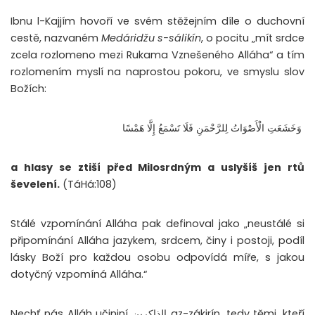
Ibnu l-Kajjím hovoří ve svém stěžejním díle o duchovní
cestě, nazvaném
Medáridžu s-sálikín
, o pocitu „mít srdce
zcela rozlomeno mezi Rukama Vznešeného Alláha“ a tím
rozlomením myslí na naprostou pokoru, ve smyslu slov
Božích:
وَخَشَعَتِ الْأَصْوَاتُ لِلرَّحْمَنِ فَلَا تَسْمَعُ إِلَّا هَمْسًا
a hlasy se ztiší před Milosrdným a uslyšíš jen rtů
ševelení.
(TáHá:108)
Stálé vzpomínání Alláha pak definoval jako „neustálé si
připomínání Alláha jazykem, srdcem, činy i postoji, podíl
lásky Boží pro každou osobu odpovídá míře, s jakou
dotyčný vzpomíná Alláha.“
Nechť nás Alláh učininí الذاكرين az-zákirín, tedy těmi, kteří