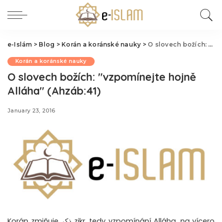
e-Islám
>
Blog
>
Korán a koránské nauky
>
O slovech božích: "vzpomínejte hojně Alláha" (Ahzáb:41)
Korán a koránské nauky
O slovech božích: "vzpomínejte hojně
Alláha" (Ahzáb:41)
January 23, 2016
Korán zmiňuje ذكر zikr, tedy vzpomínání Alláha, na vícero