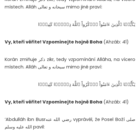
místech. Alláh سبحانه و تعالى mimo jiné praví:
يَـٰٓأَيُّہَا ٱلَّذِينَ ءَامَنُواْ ٱذۡكُرُواْ ٱللَّهَ ذِكۡرً۬ا كَثِيرً۬ا
Vy, kteří věříte! Vzpomínejte hojně Boha
(Ahzáb: 41)
Korán zmiňuje ذكر zikr, tedy vzpomínání Alláha, na vícero
místech. Alláh سبحانه و تعالى mimo jiné praví:
يَـٰٓأَيُّہَا ٱلَّذِينَ ءَامَنُواْ ٱذۡكُرُواْ ٱللَّهَ ذِكۡرً۬ا كَثِيرً۬ا
Vy, kteří věříte! Vzpomínejte hojně Boha
(Ahzáb: 41)
‘Abdulláh ibn Busrرضي الله عنه vyprávěl, že Posel Boží صلى
الله عليه وسلم pavil: