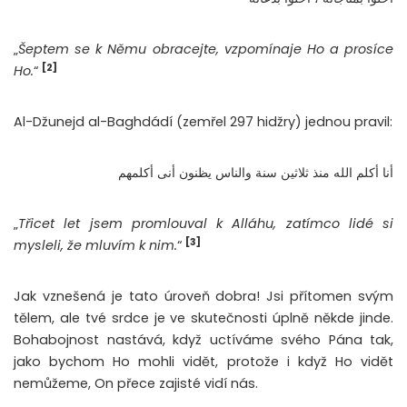
„
Šeptem se k Němu obracejte, vzpomínaje Ho a prosíce
[2]
Ho.
“
Al-Džunejd al-Baghdádí (zemřel 297 hidžry) jednou pravil:
أنا أكلم الله منذ ثلاثين سنة والناس يظنون أنى أكلمهم
„
Třicet let jsem promlouval k Alláhu, zatímco lidé si
[3]
mysleli, že mluvím k nim.
“
Jak vznešená je tato úroveň dobra! Jsi přítomen svým
tělem, ale tvé srdce je ve skutečnosti úplně někde jinde.
Bohabojnost nastává, když uctíváme svého Pána tak,
jako bychom Ho mohli vidět, protože i když Ho vidět
nemůžeme, On přece zajisté vidí nás.