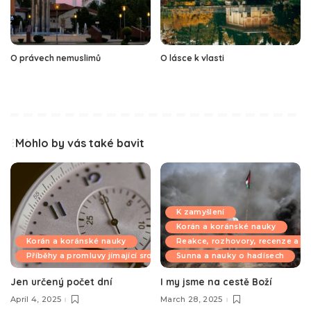
O právech nemuslimů
O lásce k vlasti
Mohlo by vás také bavit
K zamyšlení
Korán a koránské nauky
Korán a koránské nauky
Reakce, rozhovory, recenze a k
Příběhy a promluvy jímající srdce
Sunna a nauky o hadísech
Jen určený počet dní
I my jsme na cestě Boží
April 4, 2025
March 28, 2025