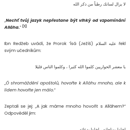
لا يزال لسانك رطباً من ذكر الله
„
Nechť tvůj jazyk nepřestane být vlhký od vzpomínání
[1]
Alláha.
”
Ibn Redžeb uvádí, že Prorok ‘Ísá (Ježíš) عليه السلام řekl
svým učedníkům:
يا معشر الحواريين كلموا الله كثيرا ، وكلموا الناس قليلا
„
Ó shromáždění apoštolů, hovořte k Alláhu mnoho, ale k
lidem hovořte jen málo.
“
Zeptali se jej: „A jak máme mnoho hovořit s Alláhem?“
Odpověděl jim:
اخلوا بمناجاته ، اخلوا بدعائه