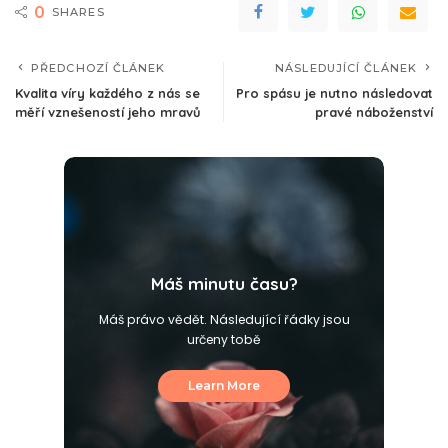
0
SHARES
PŘEDCHOZÍ ČLÁNEK
NÁSLEDUJÍCÍ ČLÁNEK
Kvalita víry každého z nás se
Pro spásu je nutno následovat
měří vznešeností jeho mravů
pravé náboženství
Máš minutu času?
Máš právo vědět. Následující řádky jsou
určeny tobě
Learn More