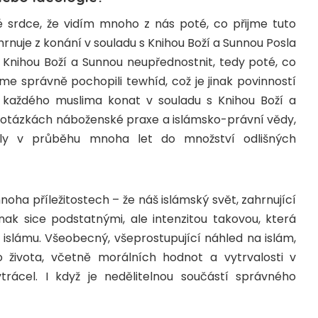
mé srdce, že vidím mnoho z nás poté, co přijme tuto
rnuje z konání v souladu s Knihou Boží a Sunnou Posla
jsme správně pochopili tewhíd, což je jinak povinností
í každého muslima konat v souladu s Knihou Boží a
tily v průběhu mnoha let do množství odlišných
oha příležitostech – že náš islámský svět, zahrnující
nak sice podstatnými, ale intenzitou takovou, která
sto islámu. Všeobecný, všeprostupující náhled na islám,
 života, včetně morálních hodnot a vytrvalosti v
trácel. I když je nedělitelnou součástí správného