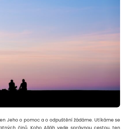
 jen Jeho o pomoc a o odpuštění žádáme. Utíkáme se
atných činů. Koho Alláh vede správnou cestou, ten