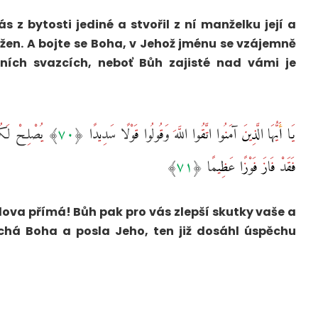
ás z bytosti jediné a stvořil z ní manželku její a
 žen. A bojte se Boha, v Jehož jménu se vzájemně
vních svazcích, neboť Bůh zajisté nad vámi je
٧٠﴾‏ يُصْلِحْ لَكُمْ أَعْمَالَكُم
فَقَدْ فَازَ فَوْزًا عَظِيمًا ‎﴿٧١﴾
slova přímá! Bůh pak pro vás zlepší skutky vaše a
chá Boha a posla Jeho, ten již dosáhl úspěchu