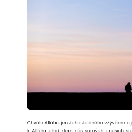
Chvála Alláhu, jen Jeho Jediného vzýváme a
k Alláhu před zlem nás samých i našich šp