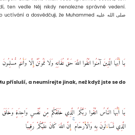
, ten vedle Něj nikdy nenalezne správné vedení.
vání a dosvědčuji, že Muhammed صلى الله عليه
يَا أَيُّهَا الَّذِينَ آمَنُوا اتَّقُوا اللَّهَ حَقَّ تُقَاتِهِ وَلَا تَمُوتُنَّ إِلَّا وَأَنتُم مُّسْلِمُونَ
Mu přísluší, a neumírejte jinak, než když jste se do
يَا أَيُّهَا النَّاسُ اتَّقُوا رَبَّكُمُ الَّذِي خَلَقَكُم مِّن نَّفْسٍ وَاحِدَةٍ وَخَلَقَ مِنْ
الَّذِي تَسَاءَلُونَ بِهِ وَالْأَرْحَامَ ۚ إِنَّ اللَّهَ كَانَ عَلَيْكُمْ رَقِيبًا