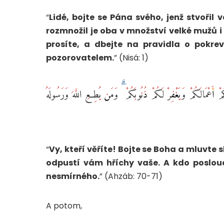
“
Lidé, bojte se Pána svého, jenž stvořil v
rozmnožil je oba v množství velké mužů i
prosíte, a dbejte na pravidla o pokre
pozorovatelem.
” (Nisá: 1)
يَا أَيُّهَا الَّذِينَ آمَنُوا اتَّقُوا اللَّهَ وَقُولُوا قَوْلًا سَدِيدًا ‎﴿ْ وَيَغْفِرْ لَكُمْ ذُنُوبَكُمْ ۗ وَمَن يُطِعِ اللَّهَ وَرَسُولَهُ
“
Vy, kteří věříte! Bojte se Boha a mluvte 
odpustí vám hříchy vaše. A kdo poslou
nesmírného.
” (Ahzáb: 70-71)
A potom,