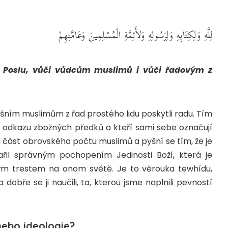
لِلَّهِ وَلِكِتَابِهِ وَلِرَسُولِهِ وَلأَئِمَّةِ الْمُسْلِمِينَ وَعَامَّتِهِمْ ‏
ho Poslu, vůči vůdcům muslimů i vůči řadovým z
ním muslimům z řad prostého lidu poskytli radu. Tím
 k odkazu zbožných předků a kteří sami sebe označují
u část obrovského počtu muslimů a pyšní se tím, že je
řil správným pochopením Jedinosti Boží, která je
m trestem na onom světě. Je to věrouka tewhídu,
a dobře se ji naučili, ta, kterou jsme naplnili pevností
nebo ideologie?