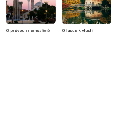
O právech nemuslimů
O lásce k vlasti