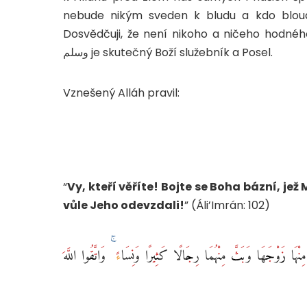
nebude nikým sveden k bludu a kdo bloudí
Dosvědčuji, že není nikoho a ničeho hodného uctí
وسلم je skutečný Boží služebník a Posel.
Vznešený Alláh pravil:
“
Vy, kteří věříte! Bojte se Boha bázní, jež 
vůle Jeho odevzdali!
” (Áli’Imrán: 102)
هَا زَوْجَهَا وَبَثَّ مِنْهُمَا رِجَالًا كَثِيرًا وَنِسَاءً ۚ وَاتَّقُوا اللَّهَ