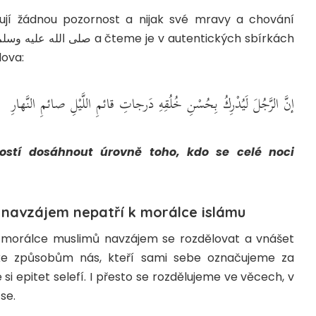
jí žádnou pozornost a nijak své mravy a chování
lova:
إنَّ الرَّجُلَ لَيُدْرِكُ بِحُسْنِ خُلُقِهِ دَرجاتِ قائمِ اللَّيْلِ صائمِ النَّهارِ
stí dosáhnout úrovně toho, kdo se celé noci
ě navzájem nepatří k morálce islámu
morálce muslimů navzájem se rozdělovat a vnášet
 ke způsobům nás, kteří sami sebe označujeme za
 epitet selefí. I přesto se rozdělujeme ve věcech, v
se.