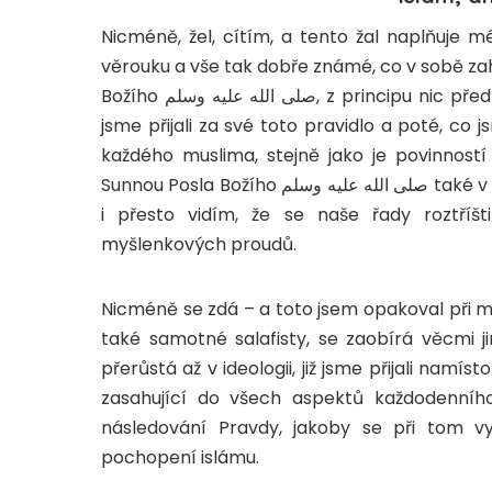
Nicméně, žel, cítím, a tento žal naplňuje 
věrouku a vše tak dobře známé, co v sobě zah
Božího صلى الله عليه وسلم, z principu nic před Knihou Boží a Sunnou neupřednostnit, tedy poté, co
jsme přijali za své toto pravidlo a poté, co 
každého muslima, stejně jako je povinnost
Sunnou Posla Božího صلى الله عليه وسلم také v otázkách náboženské praxe a islámsko-právní vědy,
i přesto vidím, že se naše řady roztříš
myšlenkových proudů.
Nicméně se zdá – a toto jsem opakoval při mn
také samotné salafisty, se zaobírá věcmi ji
přerůstá až v ideologii, již jsme přijali namí
zasahující do všech aspektů každodenního
následování Pravdy, jakoby se při tom vy
pochopení islámu.