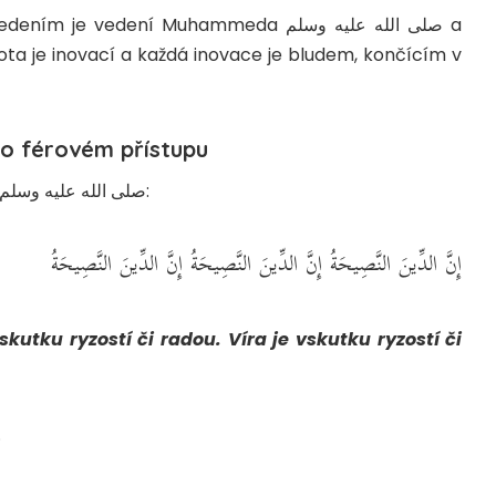
 vedení Muhammeda صلى الله عليه وسلم a
ota je inovací a každá inovace je bludem, končícím v
ý o férovém přístupu
Všichni známe následující výrok Posla Božího صلى الله عليه وسلم:
إِنَّ الدِّينَ النَّصِيحَةُ إِنَّ الدِّينَ النَّصِيحَةُ إِنَّ الدِّينَ النَّصِيحَةُ
vskutku ryzostí či radou. Víra je vskutku ryzostí či
.