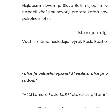
Nejlepším slovem je Slovo Boží, nejlepším vedením je
nejhorší věcí jsou novoty, protože každá nov
pekelném ohni.
Islám je cel
“
Víra je vskutku ryzostí či radou. Víra je 
radou.
”
“Vůči komu, ó Posle Boží?” otázali se přítomní