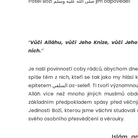
Posel Boží صلى الله عليه وسلم jim odpověděl:
“
Vůči Alláhu, vůči Jeho Knize, vůči Je
1
nich.
”
Je naší povinností coby rádců, abychom dneš
spíše těm z nich, kteří se tak jako my hlásí
epitetem السلفي
as-selefí
. Ti tvoří významno
Alláh více než mnoho jiných muslimů obda
základním předpokladem spásy před věčný
Jedinosti Boží, kterou jsme všichni studovali 
svého osobního přesvědčení a věrouky.
Islám, a