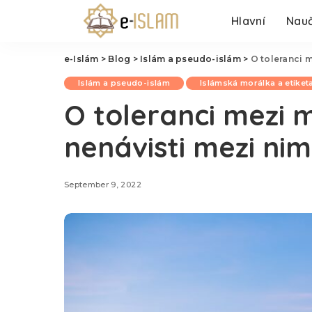
Hlavní
Nauč
e-Islám
>
Blog
>
Islám a pseudo-islám
>
O toleranci m
Islám a pseudo-islám
Islámská morálka a etiket
O toleranci mezi 
nenávisti mezi nimi,
September 9, 2022