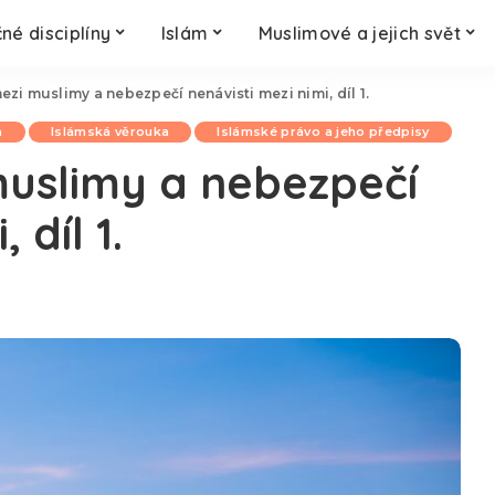
né disciplíny
Islám
Muslimové a jejich svět
ezi muslimy a nebezpečí nenávisti mezi nimi, díl 1.
a
Islámská věrouka
Islámské právo a jeho předpisy
muslimy a nebezpečí
 díl 1.