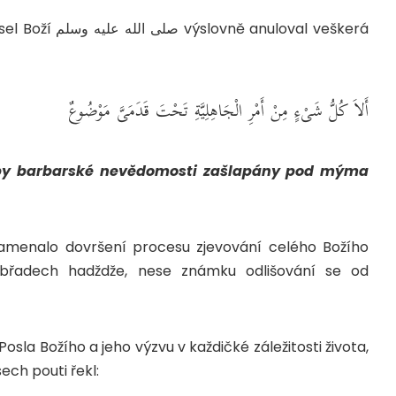
nuloval veškerá
أَلاَ كُلُّ شَىْءٍ مِنْ أَمْرِ الْجَاهِلِيَّةِ تَحْتَ قَدَمَىَّ مَوْضُوعٌ
oby barbarské nevědomosti zašlapány pod mýma
namenalo dovršení procesu zjevování celého Božího
břadech hadždže, nese známku odlišování se od
sla Božího a jeho výzvu v každičké záležitosti života,
صلى الله عليه o předpisech pouti řekl: