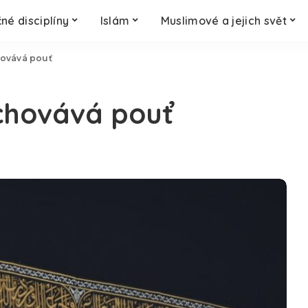
né disciplíny
Islám
Muslimové a jejich svět
hovává pouť
chovává pouť