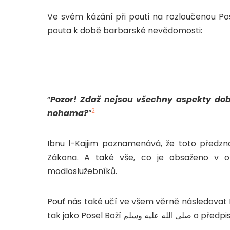
Ve svém kázání při pouti na rozloučenou Posel Boží صلى الله عليه وسلم výslovně a
pouta k době barbarské nevědomosti:
“
Pozor! Zdaž nejsou všechny aspekty d
2
nohama?
“
Ibnu l-Kajjim poznamenává, že toto předz
Zákona. A také vše, co je obsaženo v o
modloslužebníků.
Pouť nás také učí ve všem věrně následovat Po
tak jako Posel Boží  وسلم