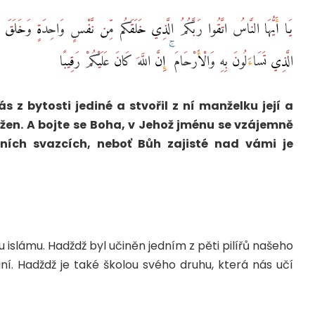
يَا أَيُّهَا النَّاسُ اتَّقُوا رَبَّكُمُ الَّذِي خَلَقَكُم مِّن نَّفْسٍ وَاحِدَةٍ وَخَلَقَ مِنْ
الَّذِي تَسَاءَلُونَ بِهِ وَالْأَرْحَامَ ۚ إِنَّ اللَّهَ كَانَ عَلَيْكُمْ رَقِيبًا
ás z bytosti jediné a stvořil z ní manželku její a
 žen. A bojte se Boha, v Jehož jménu se vzájemně
vních svazcích, neboť Bůh zajisté nad vámi je
 islámu. Hadždž byl učiněn jedním z pěti pilířů našeho
. Hadždž je také školou svého druhu, která nás učí