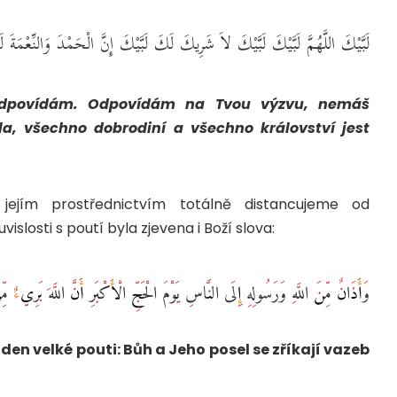
لَبَّيْكَ اللَّهُمَّ لَبَّيْكَ لَبَّيْكَ لاَ شَرِيكَ لَكَ لَبَّيْكَ إِنَّ الْحَمْدَ وَالنِّعْم
odpovídám. Odpovídám na Tvou výzvu, nemáš
a, všechno dobrodiní a všechno království jest
ejím prostřednictvím totálně distancujeme od
islosti s poutí byla zjevena i Boží slova:
وَأَذَانٌ مِّنَ اللَّهِ وَرَسُولِهِ إِلَى النَّاسِ يَوْمَ الْحَجِّ الْأَكْبَرِ أَنَّ اللَّهَ بَرِيءٌ مّ
den velké pouti: Bůh a Jeho posel se zříkají vazeb