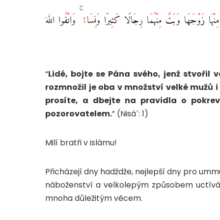
هَا زَوْجَهَا وَبَثَّ مِنْهُمَا رِجَالًا كَثِيرًا وَنِسَاءً ۚ وَاتَّقُوا اللَّهَ
“
Lidé, bojte se Pána svého, jenž stvořil v
rozmnožil je oba v množství velké mužů i
prosíte, a dbejte na pravidla o pokre
pozorovatelem.
” (Nisá´: 1)
Milí bratři v islámu!
Přicházejí dny hadždže, nejlepší dny pro ummu
náboženství a velkolepým způsobem uctívání
mnoha důležitým věcem.