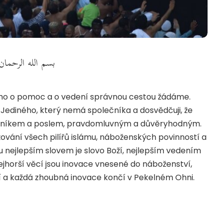
بسم الله الرحمان
jeho o pomoc a o vedení správnou cestou žádáme.
 Jediného, který nemá společníka a dosvědčuji, že
ování všech pilířů islámu, náboženských povinností a
 nejlepším slovem je slovo Boží, nejlepším vedením
orší věcí jsou inovace vnesené do náboženství,
í a každá zhoubná inovace končí v Pekelném Ohni.