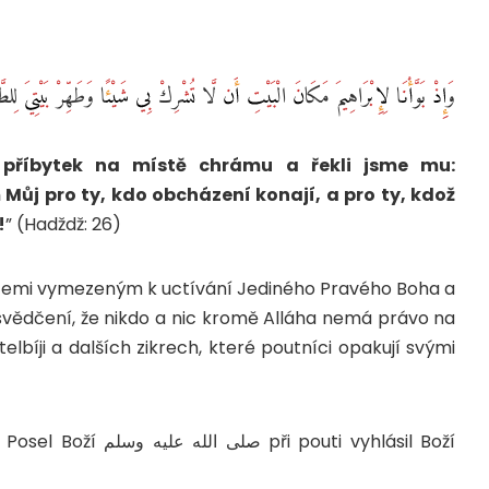
وَإِذْ بَوَّأْنَا لِإِبْرَاهِيمَ مَكَانَ الْبَيْتِ أَن لَّا تُشْرِكْ بِي شَيْئًا وَطَهِّرْ بَيْتِيَ لِلطَّ
 příbytek na místě chrámu a řekli jsme mu:
 Můj pro ty, kdo obcházení konají, a pro ty, kdož
!
” (Hadždž: 26)
 zemi vymezeným k uctívání Jediného Pravého Boha a
esvědčení, že nikdo a nic kromě Alláha nemá právo na
elbíji a dalších zikrech, které poutníci opakují svými