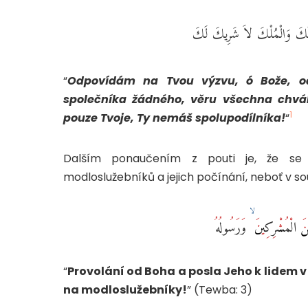
َةَ لَكَ وَالْمُلْكَ لاَ شَرِيكَ لَكَ
“
Odpovídám na Tvou výzvu, ó Bože, 
společníka žádného, věru všechna chvál
1
pouze Tvoje, Ty nemáš spolupodílníka!
“
Dalším ponaučením z pouti je, že se j
modloslužebníků a jejich počínání, neboť v souv
ِنَ الْمُشْرِكِينَ ۙ وَرَسُولُهُ
“
Provolání od Boha a posla Jeho k lidem v 
na modloslužebníky!
” (Tewba: 3)