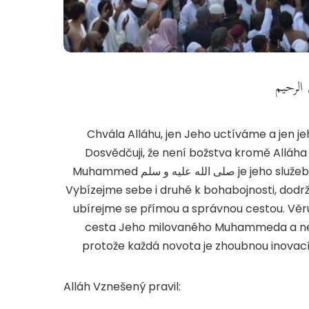
 الرحيم
Chvála Alláhu, jen Jeho uctíváme a jen 
Dosvědčuji, že není božstva kromě Alláha
Muhammed صلى الله عليه و سلم je jeho služebníkem a poslem, pravdomluvným a důvěryhodným.
Vybízejme sebe i druhé k bohabojnosti, dodrž
ubírejme se přímou a správnou cestou. Věru
cesta Jeho milovaného Muhammeda a nejh
protože každá novota je zhoubnou inovac
Alláh Vznešený pravil: