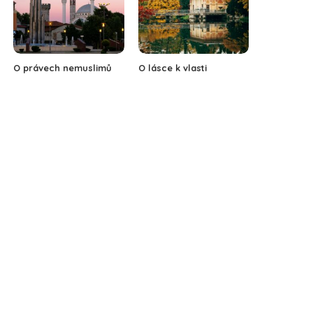
O právech nemuslimů
O lásce k vlasti