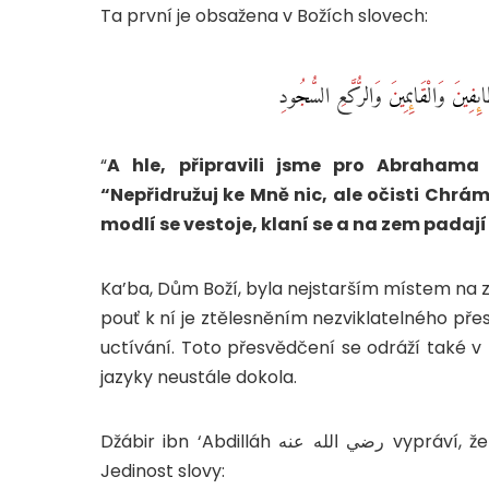
Ta první je obsažena v Božích slovech:
ائِفِينَ وَالْقَائِمِينَ وَالرُّكَّعِ السُّجُودِ
“
A hle, připravili jsme pro Abrahama
“Nepřidružuj ke Mně nic, ale očisti Chrám
modlí se vestoje, klaní se a na zem padají
Ka’ba, Dům Boží, byla nejstarším místem na
pouť k ní je ztělesněním nezviklatelného př
uctívání. Toto přesvědčení se odráží také v t
jazyky neustále dokola.
Džábir ibn ‘Abdilláh رضي الله عنه vypráví, že Posel Boží صلى الله عليه وسلم při pouti vyhlásil Boží
Jedinost slovy: