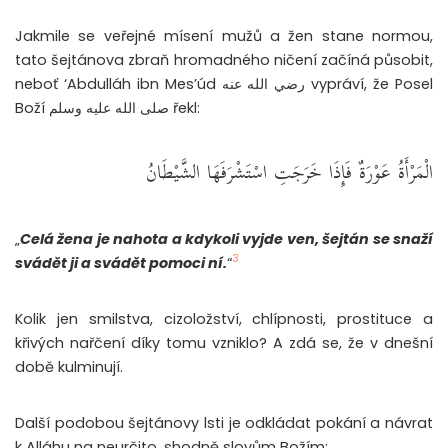
Jakmile se veřejné mísení mužů a žen stane normou,
tato šejtánova zbraň hromadného ničení začíná působit,
neboť ‘Abdulláh ibn Mes’úd رضي الله عنه vypráví, že Posel
Boží صلى الله عليه وسلم řekl:
الْمَرْأَةُ عَوْرَةٌ فَإِذَا خَرَجَتِ اسْتَشْرَفَهَا الشَّيْطَانُ
„
Celá žena je nahota a kdykoli vyjde ven, šejtán se snaží
3
svádět ji a svádět pomoci ní.
“
Kolik jen smilstva, cizoložství, chlípnosti, prostituce a
křivých nařčení díky tomu vzniklo? A zdá se, že v dnešní
době kulminují.
Další podobou šejtánovy lsti je odkládat pokání a návrat
k Alláhu na neurčito, shodně slovům Božím: