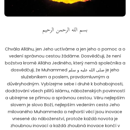
بسم الله الرحمن الرحيم
Chvála Alláhu, jen Jeho uctíváme a jen jeho o pomoc a o
vedení správnou cestou žádáme. Dosvědčuji, že není
božstva kromě Alláha Jediného, který nemá společníka a
dosvědčuji, že Muhammed صلى الله عليه و سلم je jeho
služebníkem a poslem, pravdomluvným a
důvěryhodným. Vybízejme sebe i druhé k bohabojnosti,
dodržování všech pilířů islámu, náboženských povinností
a ubírejme se přímou a správnou cestou. Věru nejlepším
slovem je slovo Boží, nejlepším vedením cesta Jeho
milovaného Muhammeda a nejhorší věcí jsou inovace
vnesené do náboženství, protože každá novota je
zhoubnou inovací a každá zhoubná inovace končí v