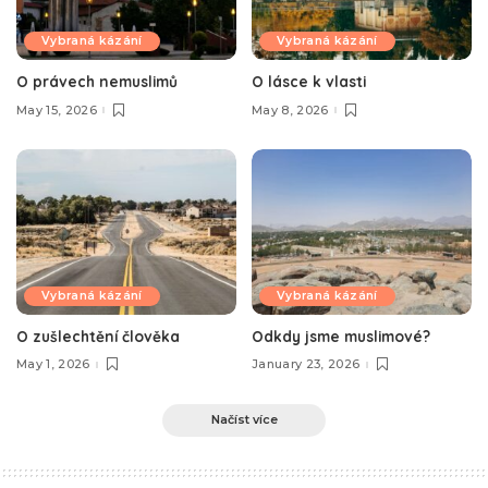
Vybraná kázání
Vybraná kázání
O právech nemuslimů
O lásce k vlasti
May 15, 2026
May 8, 2026
Vybraná kázání
Vybraná kázání
O zušlechtění člověka
Odkdy jsme muslimové?
May 1, 2026
January 23, 2026
Načíst více