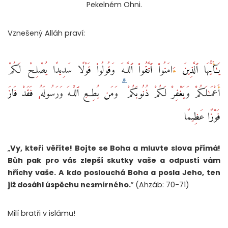
Pekelném Ohni.
Vznešený Alláh praví:
يَـٰٓأَيُّهَا ٱلَّذِينَ ءَامَنُوا۟ ٱتَّقُوا۟ ٱللَّـهَ وَقُولُوا۟ قَوْلًا سَدِيدًا يُصْلِحْ لَكُمْ
أَعْمَـٰلَكُمْ وَيَغْفِرْ لَكُمْ ذُنُوبَكُمْ ۗ وَمَن يُطِعِ ٱللَّـهَ وَرَسُولَهُۥ فَقَدْ فَازَ
فَوْزًا عَظِيمًا
„
Vy, kteří věříte! Bojte se Boha a mluvte slova přímá!
Bůh pak pro vás zlepší skutky vaše a odpustí vám
hříchy vaše. A kdo poslouchá Boha a posla Jeho, ten
již dosáhl úspěchu nesmírného.
” (Ahzáb: 70-71)
Milí bratři v islámu!