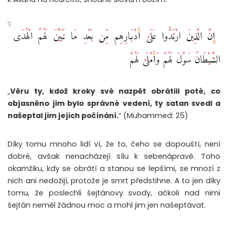
‏ إِنَّ الَّذِينَ ارْتَدُّوا عَلَىٰ أَدْبَارِهِم مِّن بَعْدِ مَا تَبَيَّنَ لَهُمُ الْهُدَى ۙ
الشَّيْطَانُ سَوَّلَ لَهُمْ وَأَمْلَىٰ لَهُمْ
„
Věru ty, kdož kroky své nazpět obrátili poté, co
objasněno jim bylo správné vedení, ty satan svedl a
našeptal jim jejich počínání.
“ (Muhammed: 25)
Díky tomu mnoho lidí ví, že to, čeho se dopouští, není
dobré, avšak nenacházejí sílu k sebenápravě. Toho
okamžiku, kdy se obrátí a stanou se lepšími, se mnozí z
nich ani nedožijí, protože je smrt předstihne. A to jen díky
tomu, že poslechli šejtánovy svody, ačkoli nad nimi
šejtán neměl žádnou moc a mohl jim jen našeptávat.