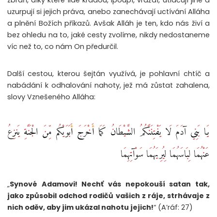
uzurpují si jejich práva, anebo zanechávají uctívání Alláha
a plnění Božích příkazů. Avšak Alláh je ten, kdo nás živí a
bez ohledu na to, jaké cesty zvolíme, nikdy nedostaneme
víc než to, co nám On předurčil.
Další cestou, kterou šejtán využívá, je pohlavní chtíč a
nabádání k odhalování nahoty, jež má zůstat zahalena,
slovy Vznešeného Alláha:
يَا بَنِي آدَمَ لَا يَفْتِنَنَّكُمُ الشَّيْطَانُ كَمَا أَخْرَجَ أَبَوَيْكُم مِّنَ الْجَنَّةِ يَنزِعُ
عَنْهُمَا لِبَاسَهُمَا لِيُرِيَهُمَا سَوْآتِهِمَا
„
Synové Adamovi! Nechť vás nepokouší satan tak,
jako způsobil odchod rodičů vašich z ráje, strhávaje z
nich oděv, aby jim ukázal nahotu jejich!
“ (A’ráf: 27)