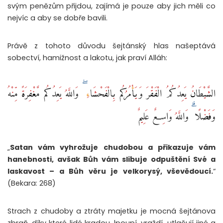
svým penězům přijdou, zajímá je pouze aby jich měli co
nejvíc a aby se dobře bavili.
Právě z tohoto důvodu šejtánský hlas našeptává
sobectví, hamižnost a lakotu, jak praví Alláh:
الشَّيْطَانُ يَعِدُكُمُ الْفَقْرَ وَيَأْمُرُكُم بِالْفَحْشَاءِ ۖ وَاللَّهُ يَعِدُكُم مَّغْفِرَةً مِّنْهُ
وَفَضْلًا ۗ وَاللَّهُ وَاسِعٌ عَلِيمٌ
„
Satan vám vyhrožuje chudobou a přikazuje vám
hanebnosti, avšak Bůh vám slibuje odpuštění Své a
laskavost – a Bůh věru je velkorysý, vševědoucí.
“
(Bekara: 268)
Strach z chudoby a ztráty majetku je mocná šejtánova
zbraň, díky které lidé kradou, lpoupí, vraždí, utlačují jiné a