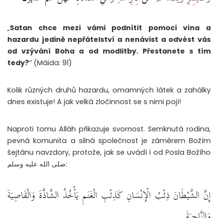
„
Satan chce mezi vámi podnítit pomocí vína a
hazardu jedině nepřátelství a nenávist a odvést vás
od vzývání Boha a od modlitby. Přestanete s tím
tedy?
“ (Máida: 91)
Kolik různých druhů hazardu, omamných látek a zahálky
dnes existuje! A jak velká zločinnost se s nimi pojí!
Naproti tomu Alláh přikazuje svornost. Semknutá rodina,
pevná komunita a silná společnost je záměrem Božím
šejtánu navzdory, protože, jak se uvádí i od Posla Božího
صلى الله عليه وسلم:
إِنَّ الشَّيْطَانَ ذِئْبُ الْإِنْسَانِ كَذِئْبِ الْغَنَمِ يَأْخُذُ الشَّاذَّةَ وَالْقَاصِيَةَ
وَالنَّاحِيَةَ