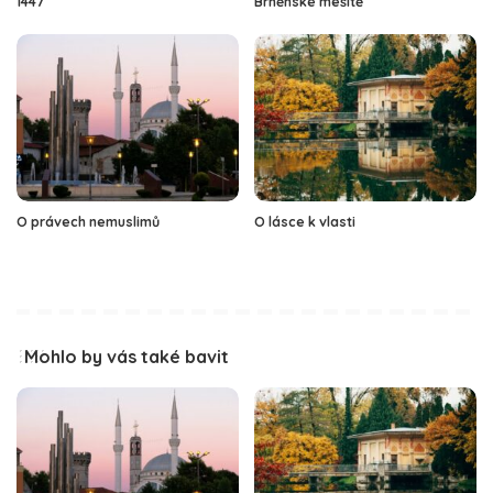
1447
Brněnské mešitě
O právech nemuslimů
O lásce k vlasti
Mohlo by vás také bavit