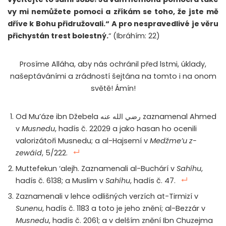
vy mi nemůžete pomoci a zříkám se toho, že jste mě
dříve k Bohu přidružovali.“ A pro nespravedlivé je věru
přichystán trest bolestný.
“ (Ibráhím: 22)
Prosíme Alláha, aby nás ochránil před lstmi, úklady,
našeptáváními a zrádností šejtána na tomto i na onom
světě! Ámín!
Od Mu’áze ibn Džebela رضي الله عنه zaznamenal Ahmed
v
Musnedu
, hadís č. 22029 a jako hasan ho ocenili
valorizátoři Musnedu; a al-Hajsemí v
Medžme’u z-
zewáid
, 5/222.
Muttefekun ‘alejh. Zaznamenali al-Buchárí v
Sahíhu
,
hadís č. 6138; a Muslim v
Sahíhu
, hadís č. 47.
Zaznamenali v lehce odlišných verzích at-Tirmizí v
Sunenu
, hadís č. 1183 a toto je jeho znění; al-Bezzár v
Musnedu
, hadís č. 2061; a v delším znění Ibn Chuzejma