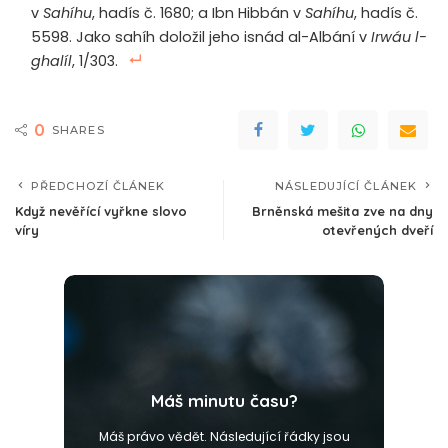
v
Sahíhu
, hadís č. 1680; a Ibn Hibbán v
Sahíhu
, hadís č.
5598. Jako sahíh doložil jeho isnád al-Albání v
Irwáu l-
ghalíl
, 1/303.
0
SHARES
PŘEDCHOZÍ ČLÁNEK
NÁSLEDUJÍCÍ ČLÁNEK
Když nevěřící vyřkne slovo
Brněnská mešita zve na dny
víry
otevřených dveří
Máš minutu času?
Máš právo vědět. Následující řádky jsou