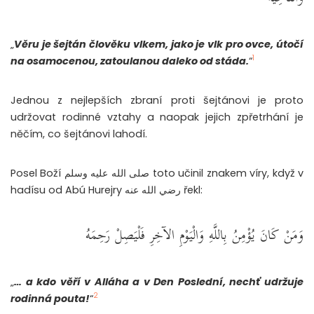
„
Věru je šejtán člověku vlkem, jako je vlk pro ovce, útočí
1
na osamocenou, zatoulanou daleko od stáda.
“
Jednou z nejlepších zbraní proti šejtánovi je proto
udržovat rodinné vztahy a naopak jejich zpřetrhání je
něčím, co šejtánovi lahodí.
Posel Boží صلى الله عليه وسلم toto učinil znakem víry, když v
hadísu od Abú Hurejry رضي الله عنه řekl:
وَمَنْ كَانَ يُؤْمِنُ بِاللَّهِ وَالْيَوْمِ الآخِرِ فَلْيَصِلْ رَحِمَهُ
„
… a kdo věří v Alláha a v Den Poslední, nechť udržuje
2
rodinná pouta!
“