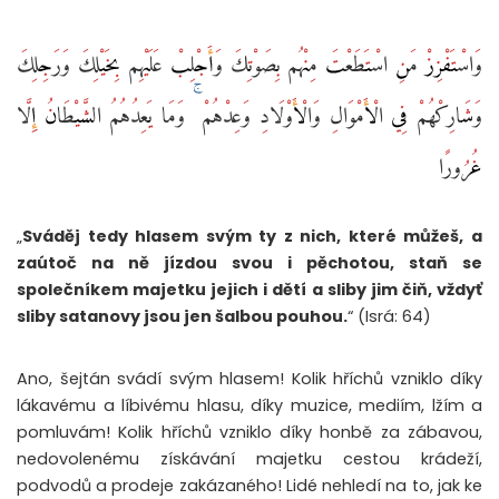
وَاسْتَفْزِزْ مَنِ اسْتَطَعْتَ مِنْهُم بِصَوْتِكَ وَأَجْلِبْ عَلَيْهِم بِخَيْلِكَ وَرَجِلِكَ
وَشَارِكْهُمْ فِي الْأَمْوَالِ وَالْأَوْلَادِ وَعِدْهُمْ ۚ وَمَا يَعِدُهُمُ الشَّيْطَانُ إِلَّا
غُرُورًا
„
Sváděj tedy hlasem svým ty z nich, které můžeš, a
zaútoč na ně jízdou svou i pěchotou, staň se
společníkem majetku jejich i dětí a sliby jim čiň, vždyť
sliby satanovy jsou jen šalbou pouhou.
“ (Isrá: 64)
Ano, šejtán svádí svým hlasem! Kolik hříchů vzniklo díky
lákavému a líbivému hlasu, díky muzice, mediím, lžím a
pomluvám! Kolik hříchů vzniklo díky honbě za zábavou,
nedovolenému získávání majetku cestou krádeží,
podvodů a prodeje zakázaného! Lidé nehledí na to, jak ke