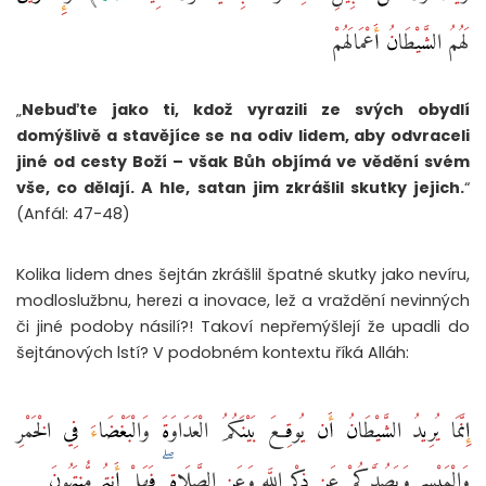
لَهُمُ الشَّيْطَانُ أَعْمَالَهُمْ
„
Nebuďte jako ti, kdož vyrazili ze svých obydlí
domýšlivě a stavějíce se na odiv lidem, aby odvraceli
jiné od cesty Boží – však Bůh objímá ve vědění svém
vše, co dělají. A hle, satan jim zkrášlil skutky jejich.
“
(Anfál: 47-48)
Kolika lidem dnes šejtán zkrášlil špatné skutky jako nevíru,
modloslužbnu, herezi a inovace, lež a vraždění nevinných
či jiné podoby násilí?! Takoví nepřemýšlejí že upadli do
šejtánových lstí? V podobném kontextu říká Alláh:
إِنَّمَا يُرِيدُ الشَّيْطَانُ أَن يُوقِعَ بَيْنَكُمُ الْعَدَاوَةَ وَالْبَغْضَاءَ فِي الْخَمْرِ
وَالْمَيْسِرِ وَيَصُدَّكُمْ عَن ذِكْرِ اللَّهِ وَعَنِ الصَّلَاةِ ۖ فَهَلْ أَنتُم مُّنتَهُونَ