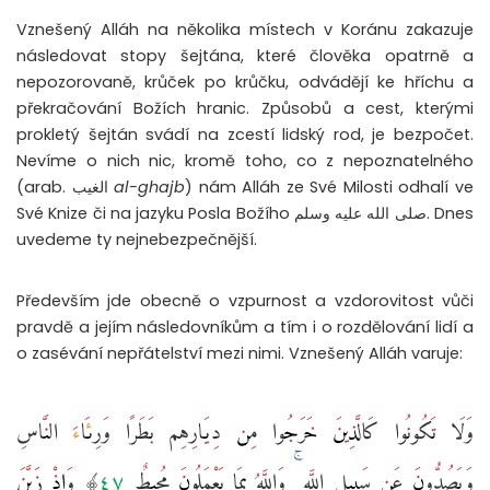
Vznešený Alláh na několika místech v Koránu zakazuje
následovat stopy šejtána, které člověka opatrně a
nepozorovaně, krůček po krůčku, odvádějí ke hříchu a
překračování Božích hranic. Způsobů a cest, kterými
prokletý šejtán svádí na zcestí lidský rod, je bezpočet.
Nevíme o nich nic, kromě toho, co z nepoznatelného
(arab. الغيب
al-ghajb
) nám Alláh ze Své Milosti odhalí ve
Své Knize či na jazyku Posla Božího صلى الله عليه وسلم. Dnes
uvedeme ty nejnebezpečnější.
Především jde obecně o vzpurnost a vzdorovitost vůči
pravdě a jejím následovníkům a tím i o rozdělování lidí a
o zasévání nepřátelství mezi nimi. Vznešený Alláh varuje:
وَلَا تَكُونُوا كَالَّذِينَ خَرَجُوا مِن دِيَارِهِم بَطَرًا وَرِئَاءَ النَّاسِ
وَيَصُدُّونَ عَن سَبِيلِ اللَّهِ ۚ وَاللَّهُ بِمَا يَعْمَلُونَ مُحِيطٌ ٤٧﴾‏ وَإِذْ زَيَّنَ