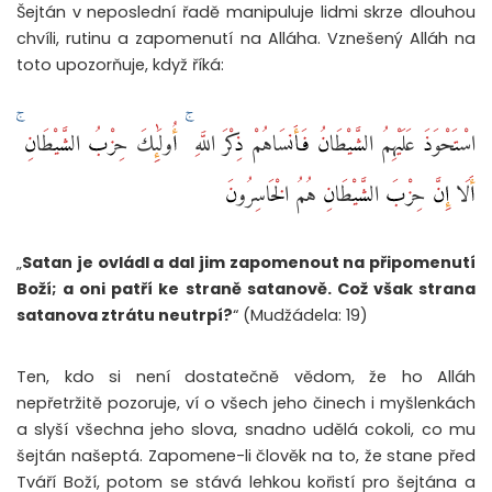
Šejtán v neposlední řadě manipuluje lidmi skrze dlouhou
chvíli, rutinu a zapomenutí na Alláha. Vznešený Alláh na
toto upozorňuje, když říká:
اسْتَحْوَذَ عَلَيْهِمُ الشَّيْطَانُ فَأَنسَاهُمْ ذِكْرَ اللَّهِ ۚ أُولَٰئِكَ حِزْبُ الشَّيْطَانِ ۚ
أَلَا إِنَّ حِزْبَ الشَّيْطَانِ هُمُ الْخَاسِرُونَ
„
Satan je ovládl a dal jim zapomenout na připomenutí
Boží; a oni patří ke straně satanově. Což však strana
satanova ztrátu neutrpí?
“ (Mudžádela: 19)
Ten, kdo si není dostatečně vědom, že ho Alláh
nepřetržitě pozoruje, ví o všech jeho činech i myšlenkách
a slyší všechna jeho slova, snadno udělá cokoli, co mu
šejtán našeptá. Zapomene-li člověk na to, že stane před
Tváří Boží, potom se stává lehkou kořistí pro šejtána a