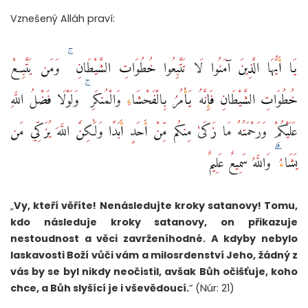
Vznešený Alláh praví:
يَا أَيُّهَا الَّذِينَ آمَنُوا لَا تَتَّبِعُوا خُطُوَاتِ الشَّيْطَانِ ۚ وَمَن يَتَّبِعْ
خُطُوَاتِ الشَّيْطَانِ فَإِنَّهُ يَأْمُرُ بِالْفَحْشَاءِ وَالْمُنكَرِ ۚ وَلَوْلَا فَضْلُ اللَّهِ
عَلَيْكُمْ وَرَحْمَتُهُ مَا زَكَىٰ مِنكُم مِّنْ أَحَدٍ أَبَدًا وَلَٰكِنَّ اللَّهَ يُزَكِّي مَن
يَشَاءُ ۗ وَاللَّهُ سَمِيعٌ عَلِيمٌ
„
Vy, kteří věříte! Nenásledujte kroky satanovy! Tomu,
kdo následuje kroky satanovy, on přikazuje
nestoudnost a věci zavrženíhodné. A kdyby nebylo
laskavosti Boží vůči vám a milosrdenství Jeho, žádný z
vás by se byl nikdy neočistil, avšak Bůh očišťuje, koho
chce, a Bůh slyšící je i vševědoucí.
“ (Núr: 21)