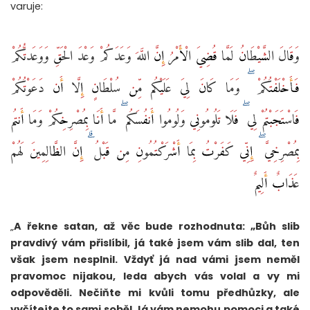
varuje:
وَقَالَ الشَّيْطَانُ لَمَّا قُضِيَ الْأَمْرُ إِنَّ اللَّهَ وَعَدَكُمْ وَعْدَ الْحَقِّ وَوَعَدتُّكُمْ
فَأَخْلَفْتُكُمْ ۖ وَمَا كَانَ لِيَ عَلَيْكُم مِّن سُلْطَانٍ إِلَّا أَن دَعَوْتُكُمْ
فَاسْتَجَبْتُمْ لِي ۖ فَلَا تَلُومُونِي وَلُومُوا أَنفُسَكُم ۖ مَّا أَنَا بِمُصْرِخِكُمْ وَمَا أَنتُم
بِمُصْرِخِيَّ ۖ إِنِّي كَفَرْتُ بِمَا أَشْرَكْتُمُونِ مِن قَبْلُ ۗ إِنَّ الظَّالِمِينَ لَهُمْ
عَذَابٌ أَلِيمٌ
„
A řekne satan, až věc bude rozhodnuta: „Bůh slib
pravdivý vám přislíbil, já také jsem vám slib dal, ten
však jsem nesplnil. Vždyť já nad vámi jsem neměl
pravomoc nijakou, leda abych vás volal a vy mi
odpověděli. Nečiňte mi kvůli tomu předhůzky, ale
vyčítejte to sami sobě! Já vám nemohu pomoci a také