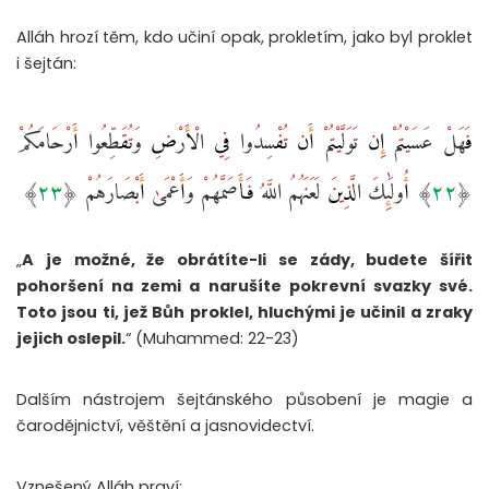
Alláh hrozí těm, kdo učiní opak, prokletím, jako byl proklet
i šejtán:
فَهَلْ عَسَيْتُمْ إِن تَوَلَّيْتُمْ أَن تُفْسِدُوا فِي الْأَرْضِ وَتُقَطِّعُوا أَرْحَامَكُمْ
„
A je možné, že obrátíte-li se zády, budete šířit
pohoršení na zemi a narušíte pokrevní svazky své.
Toto jsou ti, jež Bůh proklel, hluchými je učinil a zraky
jejich oslepil.
“ (Muhammed: 22-23)
Dalším nástrojem šejtánského působení je magie a
čarodějnictví, věštění a jasnovidectví.
Vznešený Alláh praví: