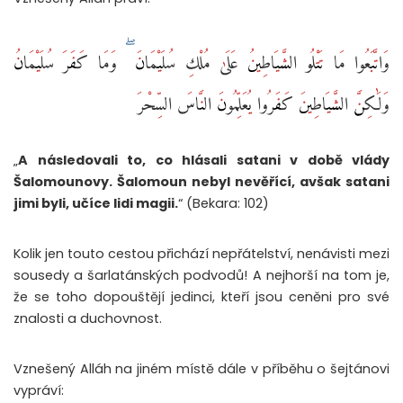
وَاتَّبَعُوا مَا تَتْلُو الشَّيَاطِينُ عَلَىٰ مُلْكِ سُلَيْمَانَ ۖ وَمَا كَفَرَ سُلَيْمَانُ
وَلَٰكِنَّ الشَّيَاطِينَ كَفَرُوا يُعَلِّمُونَ النَّاسَ السِّحْرَ
„
A následovali to, co hlásali satani v době vlády
Šalomounovy. Šalomoun nebyl nevěřící, avšak satani
jimi byli, učíce lidi magii.
“ (Bekara: 102)
Kolik jen touto cestou přichází nepřátelství, nenávisti mezi
sousedy a šarlatánských podvodů! A nejhorší na tom je,
že se toho dopouštějí jedinci, kteří jsou ceněni pro své
znalosti a duchovnost.
Vznešený Alláh na jiném místě dále v příběhu o šejtánovi
vypráví: