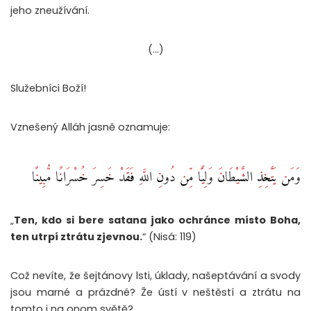
jeho zneužívání.
(…)
Služebníci Boží!
Vznešený Alláh jasně oznamuje:
وَمَن يَتَّخِذِ الشَّيْطَانَ وَلِيًّا مِّن دُونِ اللَّهِ فَقَدْ خَسِرَ خُسْرَانًا مُّبِينًا
„
Ten, kdo si bere satana jako ochránce místo Boha,
ten utrpí ztrátu zjevnou.
“ (Nisá: 119)
Což nevíte, že šejtánovy lsti, úklady, našeptávání a svody
jsou marné a prázdné? Že ústí v neštěstí a ztrátu na
tomto i na onom světě?