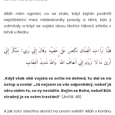
Alláh nám vypráví, co se stalo, když šejtán podnítil
nepřátelství mezi následovníky pravdy a těmi, kdo ji
odmítaly a když se vojska obou těchto táborů střetla v
bitvě u Bedru:
فَلَمَّا تَرَاءَتِ الْفِئَتَانِ نَكَصَ عَلَىٰ عَقِبَيْهِ وَقَالَ إِنِّي بَرِيءٌ مِّنكُمْ إِنِّي
أَرَىٰ مَا لَا تَرَوْنَ إِنِّي أَخَافُ اللَّهَ ۚ وَاللَّهُ شَدِيدُ الْعِقَابِ ‎
„
Když však obě vojska se octla na dohled, tu dal se na
ústup a zvolal: „Já nejsem za vás odpovědný, neboť já
věru vidím to, co vy nevidíte. Bojím se Boha, neboť Bůh
strašný je ve svém trestání!
“ (Anfál: 48)
A jak toto všechno skončí na onom světě? Alláh v Koránu