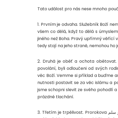
Tato událost pro nás nese mnoho pouče
1. Prvním je odvaha. Služebník Boží nem
všem co dělá, když to dělá s úmyslem
jiného než Boha. Pravý upřímný věřící v
tedy stojí na jeho straně, nemohou ho j
2. Druhá je oběť a ochota obětovat.
povolání, byli odloučeni od svých rodi
věc Boží. Vemme si příklad a buďme as
nutnosti postavit se za věc islámu a p
jsme schopni slevit ze svého pohodlí a
prázdné tlachání.
3. Třetím je trpělivost. Prorokova صل الله عليه و سلم hidžra byla výsledkem 13 let trpělivého