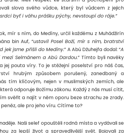
ovali slova svého vůdce, který byl vůdcem z jejich
srdci byť i váhu prášku pýchy, nevstoupí do ráje.”
orok, mír s ním, do Medíny, určil každému z Muhádžirín
ána bin Auf, “
ustavil Posel Boží, mír s ním, bratrství
 jek jsme přišli do Medíny.
” A Abú Džuhejfa dodal: “
A
ství mezi Selmánem a Abú Dardou
.” Tímto byli navěky
ej pouta víry. To je stěžejní poselství pro náš čas,
trství hrubým způsobem porušený, zanedbaný a
nás tím klíčovým, nejen v muslimských zemích, ale
 která odporuje Božímu zákonu. Každý z nás musí cítit,
ím svěřit a najít v něm oporu beze strachu ze zrady.
 peněz, ale pro jeho víru. Cítíme to?
děje. Naši selef opouštěli rodná místa a vydávali se
u za lepší život a spravedlivější svět. Bojovali za