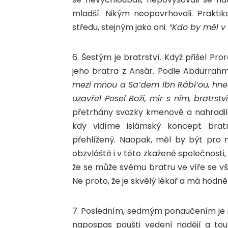
mladší. Nikým neopovrhovali. Praktik
středu, stejným jako oni:
“
Kdo by měl v 
6. Šestým je bratrství. Když přišel Pr
jeho bratra z Ansár. Podle Abdurrahm
mezi mnou a Sa’dem ibn Rábi’ou, hned
uzavřel Posel Boží, mír s ním, bratr
přetrhány svazky kmenové a nahradila j
kdy vidíme islámský koncept bra
přehlížený. Naopak, měl by být pro 
obzvláště i v této zkažené společnosti,
že se může svému bratru ve víře se vš
Ne proto, že je skvělý lékař a má hodně
7. Posledním, sedmým ponaučením je na
napospas poušti vedení nadějí a touho