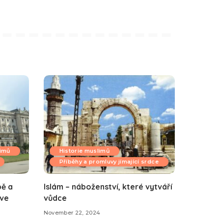
limů
Historie muslimů
Příběhy a promluvy jímající srdce
pě a
Islám – náboženství, které vytváří
 ve
vůdce
November 22, 2024