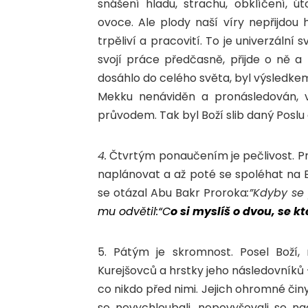
snášení hladu, strachu, obklíčení, 
ovoce. Ale plody naší víry nepřijdou
trpěliví a pracovití. To je univerzální
svojí práce předčasně, přijde o ně a n
dosáhlo do celého světa, byl výsledkem 1
Mekku nenáviděn a pronásledován, vs
průvodem. Tak byl Boží slib daný Posl
4.
Čtvrtým ponaučením je pečlivost. Prorok صل الله عليه و سلم nás naučil vše pečli
naplánovat a až poté se spoléhat na 
se otázal Abu Bakr Proroka
:”Kdyby se 
mu odvětil:
“C
o si myslíš o dvou, se k
5. Pátým je skromnost. Posel Boží
Kurejšovců a hrstky jeho následovníků 
co nikdo před nimi. Jejich ohromné čin
se nevychloubali, nepovyšovali se n