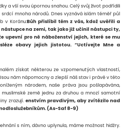
y a vší svou úpornou snahou. Celý svůj život podřídili
 do srdcí mnoha národů. Dnes vyznává islám téměř půl
lib v Koránu:
Bůh přislíbil těm z vás, kdož uvěřili a
 nástupce na zemi, tak jako již učinil nástupci ty,
, že upevní pro ně náboženství jejich, které se mu
sléze obavy jejich jistotou. “Uctívejte Mne a
malém získat některou ze vzpomenutých vlastností,
Jsou nám nápomocny a zlepší náš stav i právě v této
poníženým národem, naše práva jsou pošlapávána,
ují muslimské země jednu za druhou a mnozí samotní
iny zrazují.
enstvím pravdivým, aby zvítězilo nad
í modloslužebníkům. (As-Saf 8-9)
žehnání s ním, dávno uplynula, máme možnost hidžry.