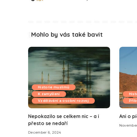
Mohlo by vás také bavit
Historie muslimů
K zamyšlení
Hist
Vzdělávání a osobní rozvoj
Příb
Nepokazilo se celkem nic – a i
Ani o pí
přesto se nedaří
November
December 6, 2024