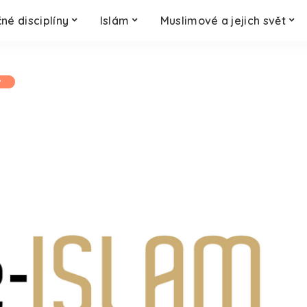
né disciplíny
Islám
Muslimové a jejich svět
y