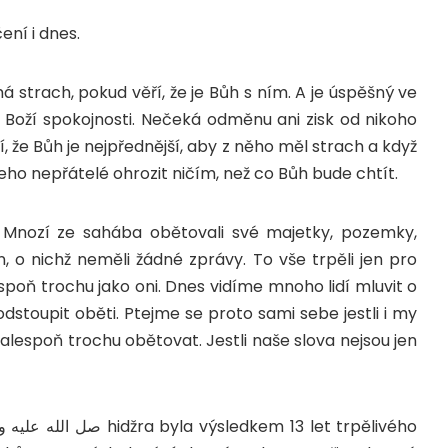
ní i dnes.
á strach, pokud věří, že je Bůh s ním. A je úspěšný ve
 Boží spokojnosti. Nečeká odměnu ani zisk od nikoho
í, že Bůh je nejpřednější, aby z něho měl strach a když
eho nepřátelé ohrozit ničím, než co Bůh bude chtít.
 Mnozí ze sahába obětovali své majetky, pozemky,
n, o nichž neměli žádné zprávy. To vše trpěli jen pro
poň trochu jako oni. Dnes vidíme mnoho lidí mluvit o
odstoupit oběti. Ptejme se proto sami sebe jestli i my
 alespoň trochu obětovat. Jestli naše slova nejsou jen