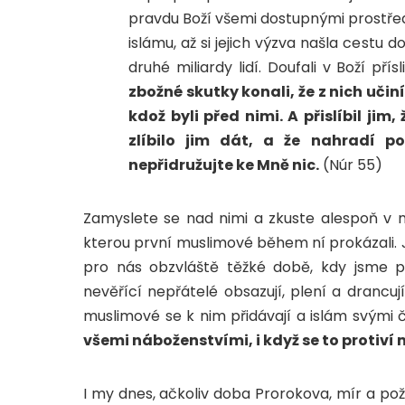
pravdu Boží všemi dostupnými prostředk
islámu, až si jejich výzva našla cestu
druhé miliardy lidí. Doufali v Boží přís
zbožné skutky konali, že z nich učiní
kdož byli před nimi. A přislíbil jim
zlíbilo jim dát, a že nahradí po
nepřidružujte ke Mně nic.
(Núr 55)
Zamyslete se nad nimi a zkuste alespoň v 
kterou první muslimové během ní prokázali. 
pro nás obzvláště těžké době, kdy jsme 
nevěřící nepřátelé obsazují, plení a dranc
muslimové se k nim přidávají a islám svými č
všemi náboženstvími, i když se to protiv
I my dnes, ačkoliv doba Prorokova, mír a po