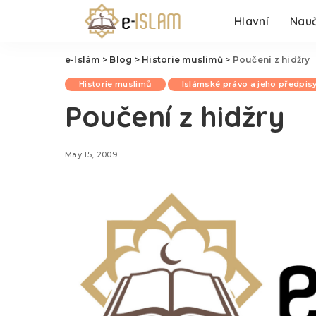
Hlavní
Nauč
e-Islám
>
Blog
>
Historie muslimů
>
Poučení z hidžry
Historie muslimů
Islámské právo a jeho předpis
Poučení z hidžry
May 15, 2009