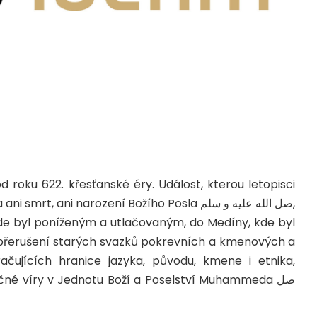
 roku 622. křesťanské éry. Událost, kterou letopisci
 ani narození Božího Posla صل الله عليه و سلم,
 kde byl poníženým a utlačovaným, do Medíny, kde byl
přerušení starých svazků pokrevních a kmenových a
čujících hranice jazyka, původu, kmene i etnika,
čné víry v Jednotu Boží a Poselství Muhammeda صل