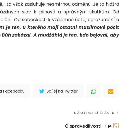
, i ta však zasluhuje nesmírnou odměnu. Je to hidžra
prázdných slov k pilnosti a správným skutkům. Od
dělání. Od sobeckosti k vzájemné úctě, porozumění a
m je ten, u kterého mají ostatní muslimové pocit
co Bůh zakázal. A mudžáhid je ten, kdo bojoval, aby
 na Facebooku
Sdílej na Twitter
NÁSLEDUJÍCÍ ČLÁNEK
O spravedlivosti