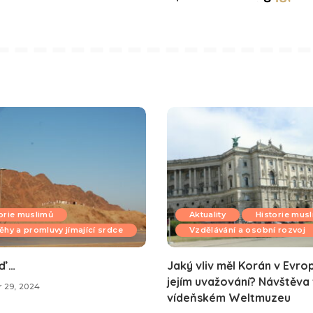
orie muslimů
Aktuality
Historie mus
ěhy a promluvy jímající srdce
Vzdělávání a osobní rozvoj
ď …
Jaký vliv měl Korán v Evro
jejím uvažování? Návštěva
 29, 2024
vídeňském Weltmuzeu