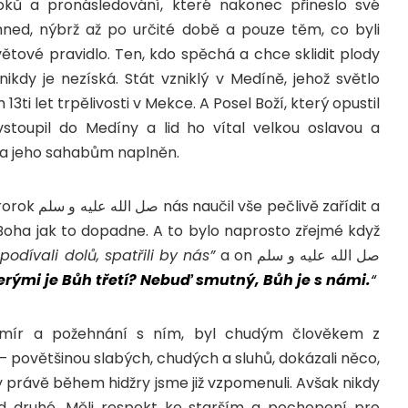
útoků a pronásledování, které nakonec přineslo své
 hned, nýbrž až po určité době a pouze těm, co byli
 světové pravidlo. Ten, kdo spěchá a chce sklidit plody
ikdy je nezíská. Stát vzniklý v Medíně, jehož světlo
3ti let trpělivosti v Mekce. A Posel Boží, který opustil
toupil do Medíny a lid ho vítal velkou oslavou a
u a jeho sahabům naplněn.
vě zařídit a
Boha jak to dopadne. A to bylo naprosto zřejmé když
podívali dolů, spatřili by nás”
a on
صل الله عليه و سلم
terými je Bůh třetí? Nebuď smutný, Bůh je s námi.
“
, mír a požehnání s ním, byl chudým člověkem z
– povětšinou slabých, chudých a sluhů, dokázali něco,
y právě během hidžry jsme již vzpomenuli. Avšak nikdy
ad druhé. Měli respekt ke starším a pochopení pro