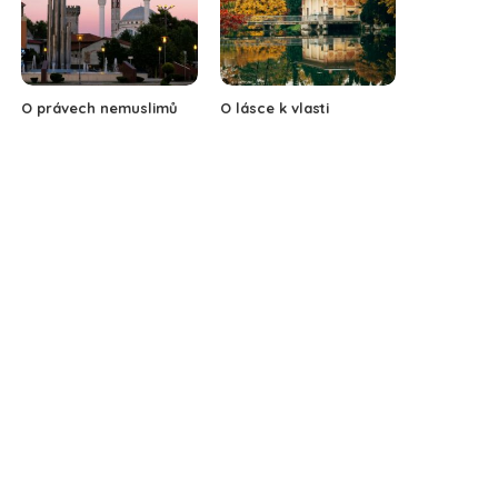
O právech nemuslimů
O lásce k vlasti