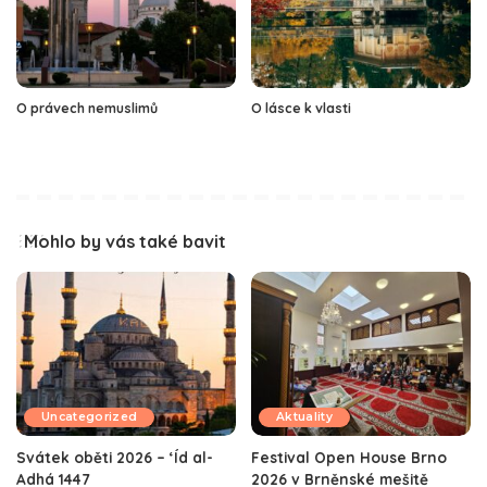
O právech nemuslimů
O lásce k vlasti
Mohlo by vás také bavit
Uncategorized
Aktuality
Svátek oběti 2026 – ‘Íd al-
Festival Open House Brno
Adhá 1447
2026 v Brněnské mešitě