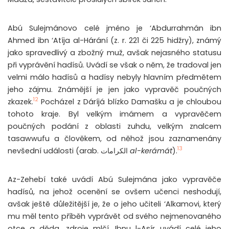
Abú Sulejmánovo celé jméno je ‘Abdurrahmán ibn
Ahmed ibn ‘Atíja al-Hárání (z. r. 221 či 225 hidžry), známý
jako spravedlivý a zbožný muž, avšak nejasného statusu
při vyprávění hadísů. Uvádí se však o něm, že tradoval jen
velmi málo hadísů a hadísy nebyly hlavním předmětem
jeho zájmu. Známější je jen jako vypravěč poučných
12
zkazek.
Pocházel z Dáríjá blízko Damašku a je chloubou
tohoto kraje. Byl velkým imámem a vypravěčem
poučných podání z oblasti zuhdu, velkým znalcem
tasawwufu a člověkem, od něhož jsou zaznamenány
13
nevšední události (arab. الكرامات
al-kerámát
).
Az-Zehebí také uvádí Abú Sulejmána jako vypravěče
hadísů, na jehož ocenění se ovšem učenci neshodují,
avšak ještě důležitější je, že o jeho učiteli ‘Alkamovi, který
mu měl tento příběh vyprávět od svého nejmenovaného
otce a děda, zdroje mlčí. Ibnu l-Asír uvádí celé jeho