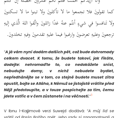
وأنا أزيدُكم خمسًا فتتِّمُ لكم عشرونَ خصلةً إن كنتُم
كما تقولونَ فلا تجمعوا ما لا تأكلونَ ولا تبنوا ما لا تسكنونَ
ولا تَنافسوا في شيءٍ أنتُم عنهُ غدًا زائلونَ واتَّقوا اللهَ الَّذي إليهِ
ترجعونَ وعليهِ تعرضونَ وارغبوا فيما عليهِ تقدمونَ وفيهِ تخلدونَ.
“
A já vám nyní dodám dalších pět, což bude dohromady
celkem dvacet. K tomu, že budete takoví, jak říkáte,
dodejte: nehromaďte to, co nedokážete sníst,
nebudujte domy, v nichž nebudete bydlet,
nepředhánějte se v tom, co stejně budete muset zítra
opustit, bojte se Alláha, k Němuž se jistojistě vrátíte před
Nějž předstoupíte, a v touze pospíchejte za tím, čemu
3
jdete vstříc a v čem zůstanete i na věčnosti.
“
V Ibnu l-Kajjimově verzi Suwejd dodává: “
A můj lid se
vrátil od Posla Božího zpět. Jeho rady si zapamatovali a