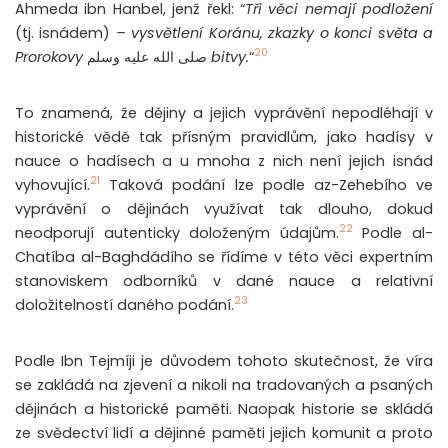
Ahmeda ibn Hanbel, jenž řekl: “
Tři věci nemají podložení
(tj. isnádem)
– vysvětlení Koránu, zkazky o konci světa a
20
Prorokovy
صلى الله عليه وسلم
bitvy.
“
To znamená, že dějiny a jejich vyprávění nepodléhají v
historické vědě tak přísným pravidlům, jako hadísy v
nauce o hadísech a u mnoha z nich není jejich isnád
21
vyhovující.
Taková podání lze podle az-Zehebího ve
vyprávění o dějinách využívat tak dlouho, dokud
22
neodporují autenticky doloženým údajům.
Podle al-
Chatíba al-Baghdádího se řídíme v této věci expertním
stanoviskem odborníků v dané nauce a relativní
23
doložitelností daného podání.
Podle Ibn Tejmíji je důvodem tohoto skutečnost, že víra
se zakládá na zjevení a nikoli na tradovaných a psaných
dějinách a historické paměti. Naopak historie se skládá
ze svědectví lidí a dějinné paměti jejich komunit a proto