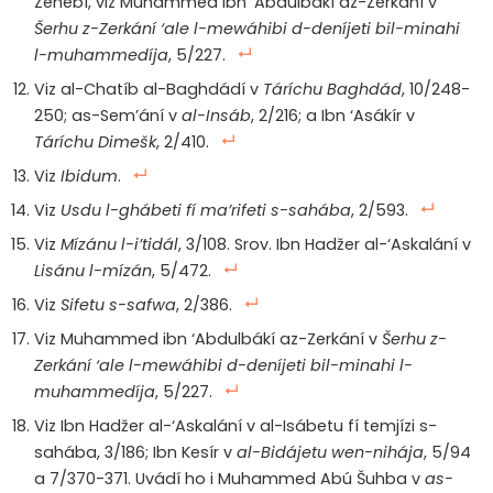
Zehebí, viz Muhammed ibn ‘Abdulbákí az-Zerkání v
Šerhu z-Zerkání ‘ale l-mewáhibi d-deníjeti bil-minahi
l-muhammedíja
, 5/227.
Viz al-Chatíb al-Baghdádí v
Táríchu Baghdád
, 10/248-
250; as-Sem’ání v
al-Insáb
, 2/216; a Ibn ‘Asákír v
Táríchu Dimešk
, 2/410.
Viz
Ibidum
.
Viz
Usdu l-ghábeti fí ma’rifeti s-sahába
, 2/593.
Viz
Mízánu l-i’tidál
, 3/108. Srov. Ibn Hadžer al-‘Askalání v
Lisánu l-mízán
, 5/472.
Viz
Sifetu s-safwa
, 2/386.
Viz Muhammed ibn ‘Abdulbákí az-Zerkání v
Šerhu z-
Zerkání ‘ale l-mewáhibi d-deníjeti bil-minahi l-
muhammedíja
, 5/227.
Viz Ibn Hadžer al-‘Askalání v al-Isábetu fí temjízi s-
sahába, 3/186; Ibn Kesír v
al-Bidájetu wen-nihája
, 5/94
a 7/370-371. Uvádí ho i Muhammed Abú Šuhba v
as-