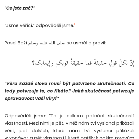
“
Co jste zač?
“
1
“Jsme věřící,” odpověděli jsme.
Posel Boží صلى الله عليه وسلم se usmál a pravil:
إنّ لكلِّ قولٍ حقيقةً فما حقيقةُ قولِكم وإيمانِكم؟
“
Věru každé slovo musí být potvrzeno skutečností. Co
tedy potvrzuje to, co říkáte? Jaká skutečnost potvrzuje
opravdovost vaší víry?
“
Odpověděli jsme: “To je celkem patnáct skutečností
vlastností. Mezi nimi je pět, v něž nám tví vyslanci přikázali
věřit, pět dalších, které nám tví vyslanci přikázali
vykonávat a pět vlastností, které patřily k našim mravům