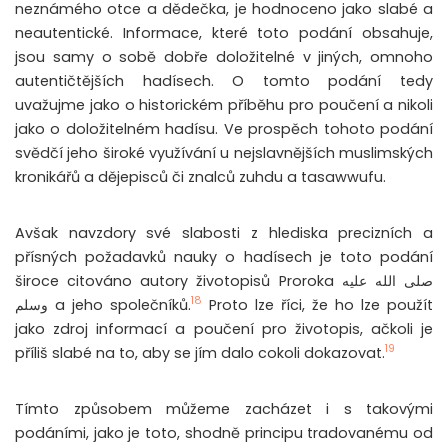
neznámého otce a dědečka, je hodnoceno jako slabé a
neautentické. Informace, které toto podání obsahuje,
jsou samy o sobě dobře doložitelné v jiných, omnoho
autentičtějších hadísech. O tomto podání tedy
uvažujme jako o historickém příběhu pro poučení a nikoli
jako o doložitelném hadísu. Ve prospěch tohoto podání
svědčí jeho široké využívání u nejslavnějších muslimských
kronikářů a dějepisců či znalců zuhdu a tasawwufu.
Avšak navzdory své slabosti z hlediska precizních a
přísných požadavků nauky o hadísech je toto podání
široce citováno autory životopisů Proroka صلى الله عليه
18
وسلم a jeho společníků.
Proto lze říci, že ho lze použít
jako zdroj informací a poučení pro životopis, ačkoli je
19
příliš slabé na to, aby se jím dalo cokoli dokazovat.
Tímto způsobem můžeme zacházet i s takovými
podáními, jako je toto, shodně principu tradovanému od