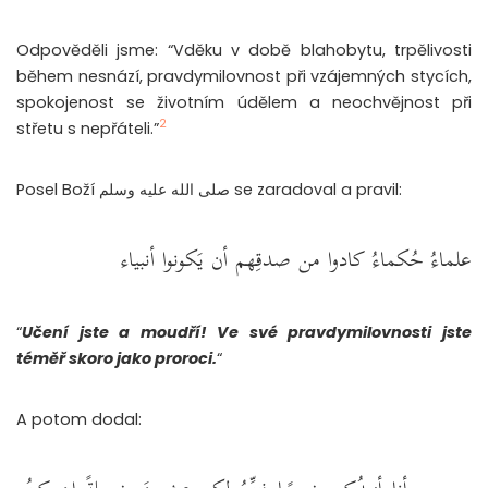
Odpověděli jsme: “Vděku v době blahobytu, trpělivosti
během nesnází, pravdymilovnost při vzájemných stycích,
spokojenost se životním údělem a neochvějnost při
2
střetu s nepřáteli.”
Posel Boží صلى الله عليه وسلم se zaradoval a pravil:
علماءُ حُكماءُ كادوا من صدقِهم أن يَكونوا أنبياء
“
Učení jste a moudří! Ve své pravdymilovnosti jste
téměř skoro jako proroci.
“
A potom dodal: