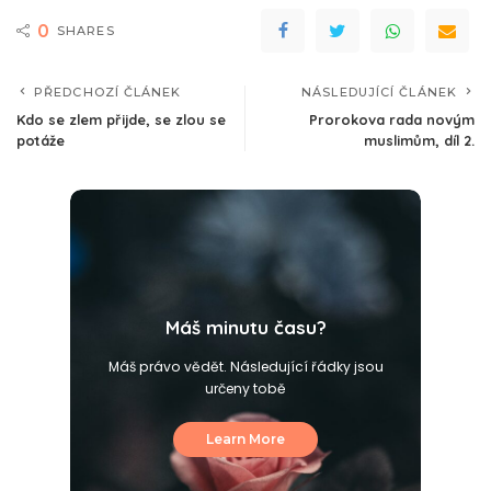
0
SHARES
PŘEDCHOZÍ ČLÁNEK
NÁSLEDUJÍCÍ ČLÁNEK
Kdo se zlem přijde, se zlou se
Prorokova rada novým
potáže
muslimům, díl 2.
Máš minutu času?
Máš právo vědět. Následující řádky jsou
určeny tobě
Learn More