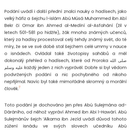
Podání uvádí i další přední znalci nauky o hadísech, jako
velký háfiz a šejchu l-islám Abú Músá Muhammed ibn Abí
Bekr či Omar ibn Ahmed al-Medíní al-Asfahání (žil v
letech 501-581 po hidžře), žák mnoha známých učenců,
který za hadísy procestoval celý tehdy známý svět, do té
míry, že se ve své době stal šejchem celé ummy v nauce
o isnádech. Ovládal také životopisy sahábů a měl
dokonalý přehled o hadísech, které od Proroka صلى الله
عليه وسلم každý jeden z nich vyprávěl. Dobře si byl vědom
podvržených podání a nic pochybného od nikoho
nepřijímal. Navíc byl také mimořádně skromný a morální
7
člověk.
Toto podání je dochováno jen přes Abú Sulejmána ad-
Dáráního, od něhož vypráví Ahmed ibn Abi l-Hawárí. Abú
Sulejmánův šejch ‘Alkama ibn Jezíd uvádí důvod tohoto
zúžení isnádu ve svých slovech učedníku Abú