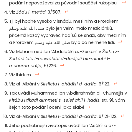
podání nepovažoval za původní součást rukopisu.
Viz
Zádu l-me’ád
, 3/587.
Tj. byl hodně vysoko v isnádu, mezi ním a Prorokem
صلى الله عليه وسلم bylo jen velmi málo mezičlánků,
přičemž každý vypravěč hadísů se snaží, aby mezi ním
a Prorokem صلى الله عليه وسلم bylo co nejméně lidí.
Viz Muhammed ibn ‘Abdulbákí az-Zerkání v
Šerhu z-
Zerkání ‘ale l-mewáhibi d-deníjeti bil-minahi l-
muhammedíja
, 5/226.
Viz Ibidum.
Viz al-Albání v
Silsiletu l-ahádísi d-da’ífa
, 6/122.
Tak uvádí Muhammed ibn ‘Abdirrahmán al-Chumejjis v
Kitábu i’tikádi aimmeti s-selef ahli l-hadís
, str. 91. Sám
šejch toto podání ocenil jako slabé.
Viz al-Albání v
Silsiletu l-ahádísi d-da’ífa
, 6/121-122.
Jeho podrobnější životopis uvádí Ibn ‘Asákír a az-