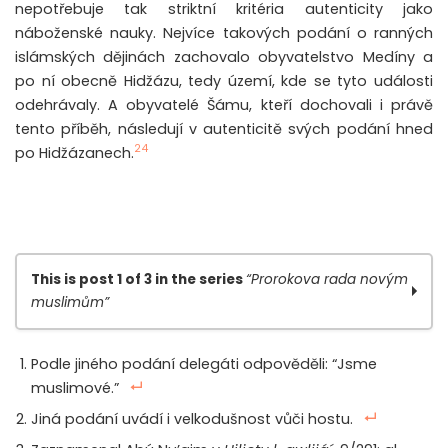
nepotřebuje tak striktní kritéria autenticity jako
náboženské nauky. Nejvíce takových podání o ranných
islámských dějinách zachovalo obyvatelstvo Medíny a
po ní obecně Hidžázu, tedy území, kde se tyto události
odehrávaly. A obyvatelé Šámu, kteří dochovali i právě
tento příběh, následují v autenticitě svých podání hned
24
po Hidžázanech.
This is post 1 of 3 in the series
“Prorokova rada novým
muslimům”
Prorokova rada novým muslimům, díl 1.
Podle jiného podání delegáti odpověděli: “Jsme
Prorokova rada novým muslimům, díl 2.
muslimové.”
Prorokova rada novým muslimům, díl 3.
Jiná podání uvádí i velkodušnost vůči hostu.