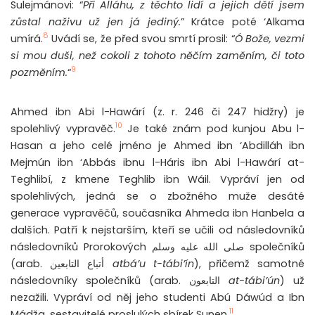
Sulejmánovi: “
Při Alláhu, z těchto lidí a jejich dětí jsem
zůstal naživu už jen já jediný.
” Krátce poté ‘Alkama
8
umírá.
Uvádí se, že před svou smrtí prosil: “
Ó Bože, vezmi
si mou duši, než cokoli z tohoto něčím zaměním, či toto
9
pozměním.
“
Ahmed ibn Abi l-Hawárí (z. r. 246 či 247 hidžry) je
10
spolehlivý vypravěč.
Je také znám pod kunjou Abu l-
Hasan a jeho celé jméno je Ahmed ibn ‘Abdilláh ibn
Mejmún ibn ‘Abbás ibnu l-Háris ibn Abi l-Hawárí at-
Teghlibí, z kmene Teghlib ibn Wáil. Vypráví jen od
spolehlivých, jedná se o zbožného muže desáté
generace vypravěčů, současníka Ahmeda ibn Hanbela a
dalších. Patří k nejstarším, kteří se učili od následovníků
následovníků Prorokových صلى الله عليه وسلم společníků
(arab. أتباع التابعين
atbá’u t-tábi’ín
), přičemž samotné
následovníky společníků (arab. التابعون
at-tábi’ún
) už
nezažili. Vypráví od něj jeho studenti Abú Dáwúd a Ibn
11
Mádža, sestavitelé proslulých sbírek Sunen.