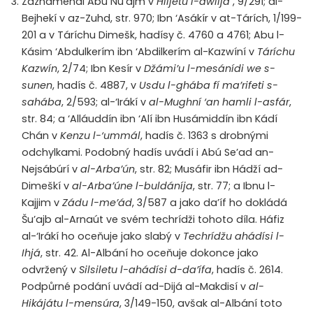
Zaznamenal Abú Nu’ajm v
Hiljetu l-awlijá´
, 9/291; al-
Bejhekí v az-Zuhd, str. 970; Ibn ‘Asákír v at-Tárích, 1/199-
201 a v Táríchu Dimešk, hadísy č. 4760 a 4761; Abu l-
Kásim ‘Abdulkerím ibn ‘Abdilkerím al-Kazwíní v
Táríchu
Kazwín
, 2/74; Ibn Kesír v
Džámi’u l-mesánídi we s-
sunen
, hadís č. 4887, v
Usdu l-ghába fí ma’rifeti s-
sahába
, 2/593; al-‘Irákí v
al-Mughní ‘an hamli l-asfár
,
str. 84; a ‘Alláuddín ibn ‘Alí ibn Husámiddín ibn Kádí
Chán v
Kenzu l-‘ummál
, hadís č. 1363 s drobnými
odchylkami. Podobný hadís uvádí i Abú Se’ad an-
Nejsábúrí v
al-Arba’ún
, str. 82; Musáfir ibn Hádží ad-
Dimeškí v
al-Arba’úne l-buldáníja
, str. 77; a Ibnu l-
Kajjim v
Zádu l-me’ád
, 3/587 a jako da’íf ho dokládá
Šu’ajb al-Arnaút ve svém techrídži tohoto díla. Háfiz
al-‘Irákí ho oceňuje jako slabý v
Techrídžu ahádísi l-
Ihjá
, str. 42. Al-Albání ho oceňuje dokonce jako
odvržený v
Silsiletu l-ahádísi d-da’ífa
, hadís č. 2614.
Podpůrné podání uvádí ad-Dijá al-Makdisí v
al-
Hikájátu l-mensúra
, 3/149-150, avšak al-Albání toto