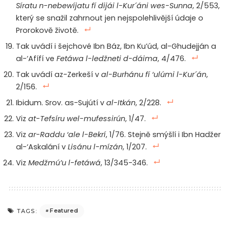
Síratu n-nebewíjatu fí dijái l-Kur´áni wes-Sunna
, 2/553,
který se snažil zahrnout jen nejspolehlivější údaje o
Prorokově životě.
Tak uvádí i šejchové Ibn Báz, Ibn Ku’úd, al-Ghudejján a
al-‘Afífí ve
Fetáwa l-ledžneti d-dáima
, 4/476.
Tak uvádí az-Zerkeší v
al-Burhánu fí ‘ulúmi l-Kur´án
,
2/156.
Ibidum. Srov. as-Sujútí v
al-Itkán
, 2/228.
Viz
at-Tefsíru wel-mufessirún
, 1/47.
Viz
ar-Raddu ‘ale l-Bekrí
, 1/76. Stejně smýšlí i Ibn Hadžer
al-‘Askalání v
Lisánu l-mízán
, 1/207.
Viz
Medžmú’u l-fetáwá
, 13/345-346.
Featured
TAGS: