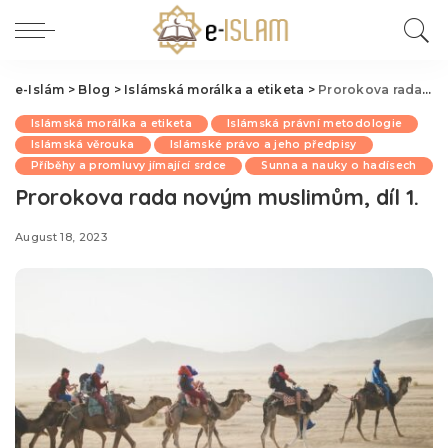
e-Islám
>
Blog
>
Islámská morálka a etiketa
>
Prorokova rada novým muslimům, díl 1.
Islámská morálka a etiketa
Islámská právní metodologie
Islámská věrouka
Islámské právo a jeho předpisy
Příběhy a promluvy jímající srdce
Sunna a nauky o hadísech
Prorokova rada novým muslimům, díl 1.
August 18, 2023