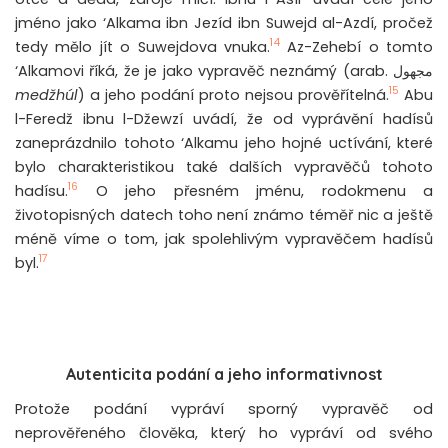
jméno jako ‘Alkama ibn Jezíd ibn Suwejd al-Azdí, pročež
14
tedy mělo jít o Suwejdova vnuka.
Az-Zehebí o tomto
‘Alkamovi říká, že je jako vypravěč neznámý (arab. مجهول
15
medžhúl
) a jeho podání proto nejsou prověřítelná.
Abu
l-Feredž ibnu l-Džewzí uvádí, že od vyprávění hadísů
zaneprázdnilo tohoto ‘Alkamu jeho hojné uctívání, které
bylo charakteristikou také dalších vypravěčů tohoto
16
hadísu.
O jeho přesném jménu, rodokmenu a
životopisných datech toho není známo téměř nic a ještě
méně víme o tom, jak spolehlivým vypravěčem hadísů
17
byl.
Autenticita podání a jeho informativnost
Protože podání vypráví sporný vypravěč od
neprověřeného člověka, který ho vypráví od svého