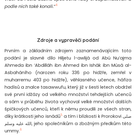
4
podle nich také konali.
“
Zdroje a vypravěči podání
Prvním a základním zdrojem zaznamenávajícím toto
podání je slavné dílo Hiljetu l-awlijá od Abú Nu’ajma
Ahmeda ibn ‘Abdilláh ibn Ahmed ibn Ishák ibn Músá al-
Asbaháního (narozen roku 336 po hidžře, zemřel v
muharremu 403 po hidžře), věhlasného učence, háfiza
hadísů a znalce tasawwufu, který již v šesti letech obdržel
své první idžázy od velkého množství tehdejších učenců
a sám v průběhu života vychoval velké množství dalších
špičkových učenců, kteří k němu proudili ze všech stran,
5
díky krátkosti jeho isnádů
a tím i blízkosti k Prorokovi صلى
الله عليه وسلم, jeho společníkům a zbožným předkům této
6
ummy.