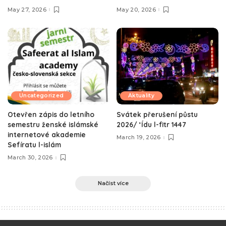
May 27, 2026
May 20, 2026
Uncategorized
Aktuality
Otevřen zápis do letního
Svátek přerušení půstu
semestru ženské islámské
2026/ ‘Ídu l-fitr 1447
internetové akademie
March 19, 2026
Sefíratu l-islám
March 30, 2026
Načíst více
e-Islám
>
Blog
>
Islám v praxi
>
Kdo se zlem přijde, se zlou se potáže