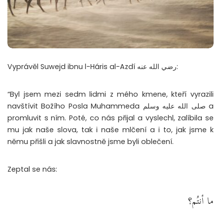
Vyprávěl Suwejd ibnu l-Háris al-Azdí رضي الله عنه:
“Byl jsem mezi sedm lidmi z mého kmene, kteří vyrazili
navštívit Božího Posla Muhammeda صلى الله عليه وسلم a
promluvit s ním. Poté, co nás přijal a vyslechl, zalíbila se
mu jak naše slova, tak i naše mlčení a i to, jak jsme k
němu přišli a jak slavnostně jsme byli oblečení.
Zeptal se nás:
ما أنتُم؟