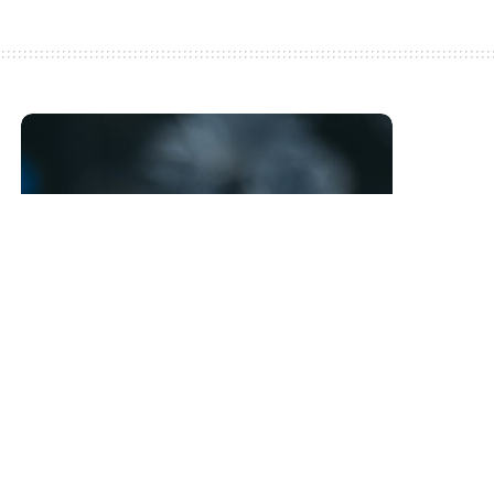
Máš minutu času?
Máš právo vědět. Následující řádky jsou
určeny tobě
Learn More