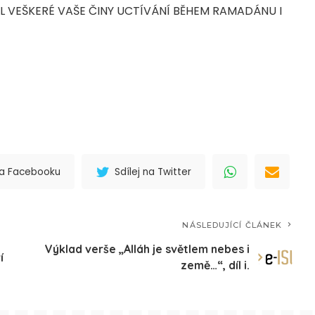
AL VEŠKERÉ VAŠE ČINY UCTÍVÁNÍ BĚHEM RAMADÁNU I
 na Facebooku
Sdílej na Twitter
NÁSLEDUJÍCÍ ČLÁNEK
Výklad verše „Alláh je světlem nebes i
í
země…“, díl i.