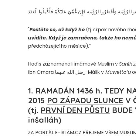
 لِرُؤْيَتِهِ وَأَفْطِرُوا لِرُؤْيَتِهِ فَإِنْ غُمِّيَ عَلَيْكُمْ فَأَكْمِلُوا الْعَدَدَ
"
Postěte se, až když ho
(tj. srpek nového mě
uvidíte. Když je zamračeno, takže ho nemů
předcházejícího měsíce)
.
"
Hadís zaznamenali imámové Muslim v
Sahíhu
Ibn Omara رضل الله عنهما; Málik v
Muwetta’u
od
1. RAMADÁN 1436 h.
TEDY N
2015
PO ZÁPADU SLUNCE
V 
(tj.
PRVNÍ DEN PŮSTU
BUDE
inšalláh)
ZA PORTÁL E-ISLÁM.CZ PŘEJEME VŠEM MUSLI