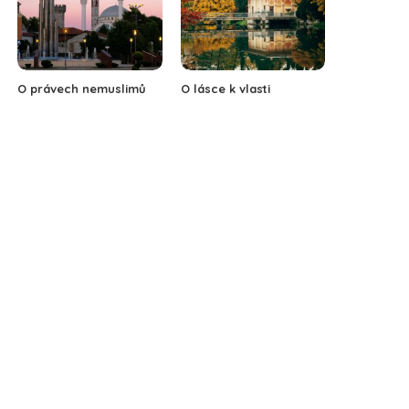
O právech nemuslimů
O lásce k vlasti