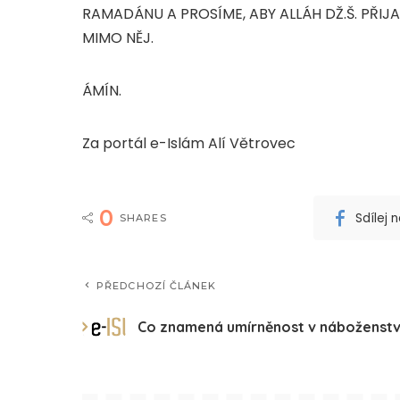
RAMADÁNU A PROSÍME, ABY ALLÁH DŽ.Š. PŘIJ
MIMO NĚJ.
ÁMÍN.
Za portál e-Islám Alí Větrovec
0
Sdílej
SHARES
PŘEDCHOZÍ ČLÁNEK
Co znamená umírněnost v náboženstv