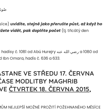
صُومُوا
síce)
uvidíte, stejně jako přerušte půst, až když ho
žete vidět, pak doplňte počet
(tj. třicátý den
, hadísy č. 1081 od Abú Hurejry رضي الله عنه a 1080 od
 Ibn Omara, hadís č. 636 a 633.
ASTANE VE
STŘEDU 17. ČERVNA
ČASE MODLITBY MAGHRIB
 VE
ČTVRTEK 18. ČERVNA 2015
,
MŮM NEJLEPŠÍ MOŽNÉ PROŽITÍ POŽEHNANÉHO MĚSÍCE