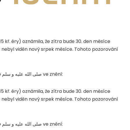
15 kř. éry) oznámila, že zítra bude 30. den měsíce
ci nebyl viděn nový srpek měsíce. Tohoto pozorování
Toto rozhodnutí se opírá o hadís Posla Božího صلى الله عليه و سلم ve znění:
15 kř. éry) oznámila, že zítra bude 30. den měsíce
ci nebyl viděn nový srpek měsíce. Tohoto pozorování
Toto rozhodnutí se opírá o hadís Posla Božího صلى الله عليه و سلم ve znění: