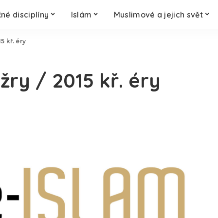
né disciplíny
Islám
Muslimové a jejich svět
5 kř. éry
ry / 2015 kř. éry