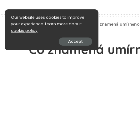
Our website uses cookies to improve
your experience. Learn more about:
e-Islám
>
Blog
>
Fetwabanka
>
Co znamená umírněnos
cookie policy
Fetwabanka
Accept
Co znamená umírn
June 12, 2015