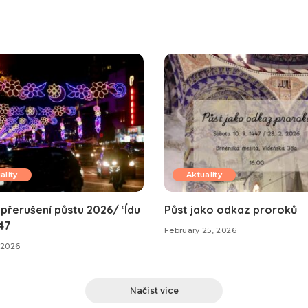
ality
Aktuality
přerušení půstu 2026/ ‘Ídu
Půst jako odkaz proroků
447
February 25, 2026
 2026
Načíst více