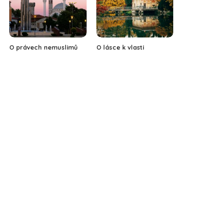
O právech nemuslimů
O lásce k vlasti