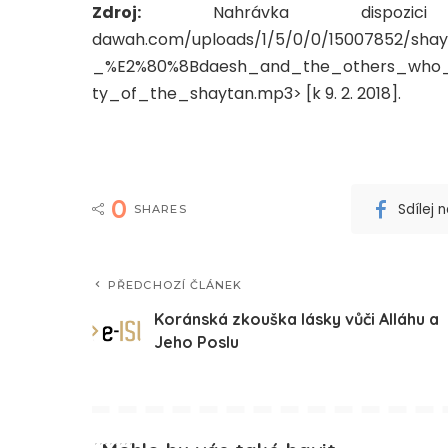
Zdroj:
Nahrávka dispozici o
dawah.com/uploads/1/5/0/0/15007852/sha
_%E2%80%8Bdaesh_and_the_others_who_
ty_of_the_shaytan.mp3> [k 9. 2. 2018].
0
Sdílej
SHARES
PŘEDCHOZÍ ČLÁNEK
Koránská zkouška lásky vůči Alláhu a
Jeho Poslu