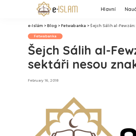
Hlavní
Nauč
e-Islám
>
Blog
>
Fetwabanka
>
Šejch Sálih al-Fewzán:
Fetwabanka
Šejch Sálih al-Few
sektáři nesou zna
February 16, 2018