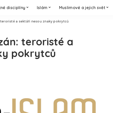
né disciplíny
Islám
Muslimové a jejich svět
 teroristé a sektáři nesou znaky pokrytců
zán: teroristé a
ky pokrytců