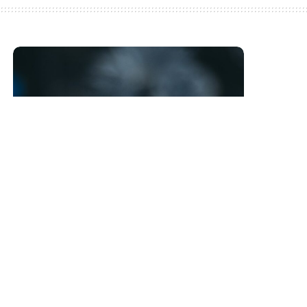
Máš minutu času?
Máš právo vědět. Následující řádky jsou
určeny tobě
Learn More