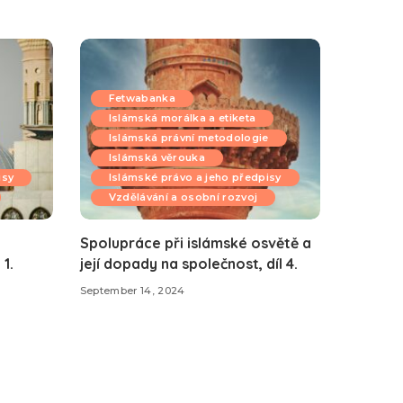
Fetwabanka
Islámská morálka a etiketa
Islámská právní metodologie
Islámská věrouka
isy
Islámské právo a jeho předpisy
Vzdělávání a osobní rozvoj
Spolupráce při islámské osvětě a
1.
její dopady na společnost, díl 4.
September 14, 2024