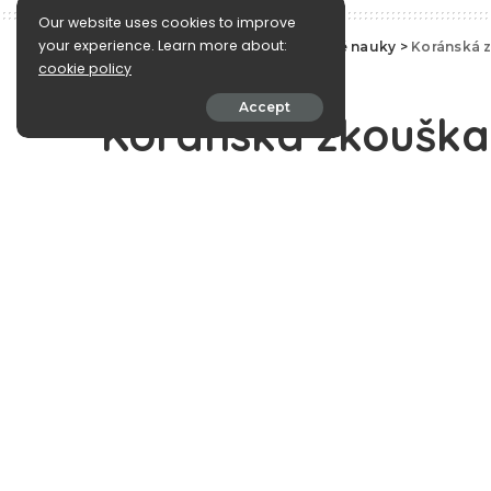
Our website uses cookies to improve
your experience. Learn more about:
e-Islám
>
Blog
>
Korán a koránské nauky
>
Koránská z
cookie policy
Korán a koránské nauky
Accept
Koránská zkouška 
Jeho Poslu
February 16, 2018