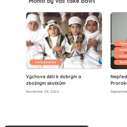
Mohlo by vás také bavit
Fet
Islá
Islá
Fetwabanka
Sunn
Výchova dětí k dobrým a
Nepřed
zbožným skutkům
Proroko
November 29, 2024
September