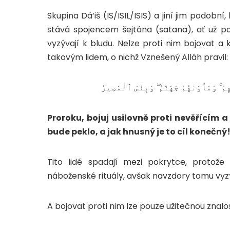
Skupina Dá’iš (IS/ISIL/ISIS) a jiní jim podobn
stává spojencem šejtána (satana), ať už pa
vyzývají k bludu. Nelze proti nim bojovat a kl
takovým lidem, o nichž Vznešený Alláh pravil:
ْ ۚ وَمَأْوَىٰهُمْ جَهَنَّمُ ۖ وَبِئْسَ ٱلْمَصِيرُ
Proroku, bojuj usilovně proti nevěřícím 
bude peklo, a jak hnusný je to cíl konečný
Tito lidé spadají mezi pokrytce, protože 
náboženské rituály, avšak navzdory tomu vyzýva
A bojovat proti nim lze pouze užitečnou znalostí