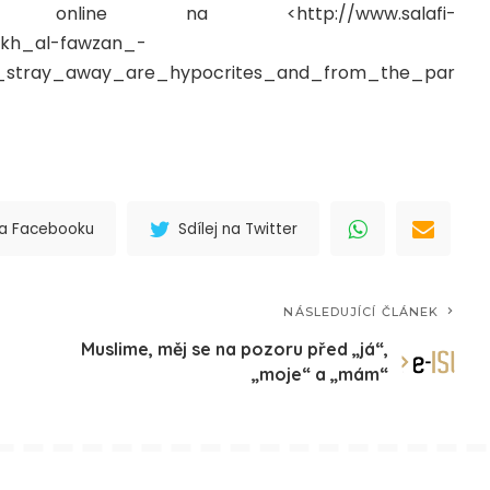
nline na <http://www.salafi-
ykh_al-fawzan_-
stray_away_are_hypocrites_and_from_the_par
 na Facebooku
Sdílej na Twitter
NÁSLEDUJÍCÍ ČLÁNEK
Muslime, měj se na pozoru před „já“,
„moje“ a „mám“