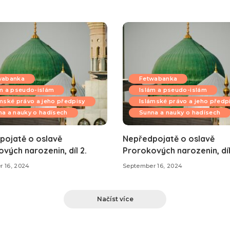
wabanka
Fetwabanka
m a pseudo-islám
Islám a pseudo-islám
mské právo a jeho předpisy
Islámské právo a jeho předp
a a nauky o hadísech
Sunna a nauky o hadísech
pojatě o oslavě
Nepředpojatě o oslavě
vých narozenin, díl 2.
Prorokových narozenin, díl 
 16, 2024
September 16, 2024
Načíst více