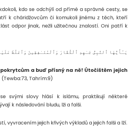
í, kdokoli, kdo se odchýlí od přímé a správné cesty, se
tří k cháridžovcům či komukoli jinému z těch, kteří
ást odpor jinak, nežli užitečnou znalostí. Oni patří k
يَـٰٓأَيُّهَا ٱلنَّبِىُّ جَـٰهِدِ ٱلْكُفَّارَ وَٱلْمُنَـٰفِقِينَ وَٱغْلُظْ عَلَيْهِم
a pokrytcům a buď přísný na ně! Útočištěm jejich
!
(Tewba:73, Tahrím:9)
se svými slovy hlásí k islámu, praktikují některé
jí k následování bludu, lži a falši.
, vyvracením jejich křivých výkladů a jejich falši a lží.