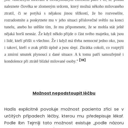
naleznete člověka se zlomeným srdcem, který možná někoho milovaného
ztratil, či se potýká s nějakou jinou těžkostí, že ho rozveselíte,
rozradostníte a poskytnete mu v jeho situaci příslovečné světlo na konci
tunelu, anebo ho utěšíte tím, že mu připomenete, že se mohla stát ještě
nějaká horší nesnáz. Že když někdo přijde o část svého majetku, tak jsou
i lidé, kteří přišli o všechno. Že i když má třeba nemocné jedno oko, jsou
i takoví, kteří o zrak přišli úplně a jsou slepí. Zkrátka cokoli, co rozptýlí
a zmírní smutek plynoucí z dané situace. A k tomu patří samozřejmě i
[18]
“
kondolence při ztrátě blízké milované osoby.
Možnost nepodstoupit léčbu
Hadís explicitně povoluje možnost pacienta zříci se v
určitých případech léčby, kterou mu předepisuje lékař.
Podle Ibn Tejmíji tato možnost existuje „
podle názoru