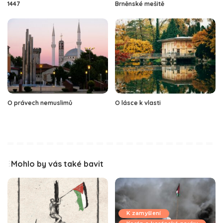
1447
Brněnské mešitě
O právech nemuslimů
O lásce k vlasti
Mohlo by vás také bavit
K zamyšlení