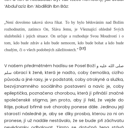
‘Abdul’azíz ibn ‘Abdilláh Ibn Báz:
„
Není dovoleno taková slova říkat. To by bylo bědováním nad Božím
rozhodnutím, zatímco On, Sláva Jemu, je Všeznající ohledně Svých
služebníků i jejich situace. On určuje a rozhoduje Svou Moudrostí i o
tom, kdo bude zdráv a kdo bude nemocen, kdo bude bohat a kdo bude
[17]
”
chudým, či o všech podobných záležitostech.
V našem předmětném hadísu se Posel Boží صلى الله عليه و
سلم obrací k ženě, která je nadto, coby černoška, cizího
původu a jiné rasy, je v podstatě, coby otrokyně a služka,
bezvýznamného sociálního postavení a navíc je, coby
epileptička, poznačena chorobou, která jí přináší značné
společenské stigma, jen proto, aby jí řekl, že vejde do
Ráje, pokud břímě své choroby ponese dále. Jedinou její
starostí následně je, aby se díky prosba, kterou za ni on
pronese, jí už nadále nestávalo, že se bude při záchvatu
nevědomky odhalovat. Tímto se dotyčná žena stává