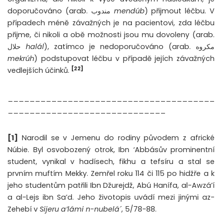
doporučováno (arab. مندوب
mendúb
) přijmout léčbu. V
případech méně závažných je na pacientovi, zda léčbu
přijme, či nikoli a obě možnosti jsou mu dovoleny (arab.
حلال
halál
), zatímco je nedoporučováno (arab. مكروه
mekrúh
) podstupovat léčbu v případě jejích závažných
[22]
vedlejších účinků.
______________________________________
_____________________________
[1]
Narodil se v Jemenu do rodiny původem z africké
Núbie. Byl osvobozený otrok, Ibn ‘Abbásův prominentní
student, vynikal v hadísech, fikhu a tefsíru a stal se
prvním muftím Mekky. Zemřel roku 114 či 115 po hidžře a k
jeho studentům patřili Ibn Džurejdž, Abú Hanífa, al-Awzá’í
a al-Lejs ibn Sa’d. Jeho životopis uvádí mezi jinými az-
Zehebí v
Sijeru a’lámi n-nubelá´
, 5/78-88.