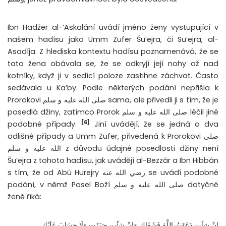
Ibn Hadžer al-‘Askalání uvádí jméno ženy vystupující v
našem hadísu jako Umm Zufer Šu’ejra, či Su’ejra, al-
Asadíja. Z hlediska kontextu hadísu poznamenává, že se
tato žena obávala se, že se odkryjí její nohy až nad
kotníky, když ji v sedící poloze zastihne záchvat. Často
sedávala u Ka’by. Podle některých podání nepřišla k
Prorokovi صلى الله عليه و سلم sama, ale přivedli ji s tím, že je
posedlá džiny, zatímco Prorok صلى الله عليه و سلم léčil jiné
[6]
podobné případy.
Jiní uvádějí, že se jedná o dva
odlišné případy a Umm Zufer, přivedená k Prorokovi صلى
الله عليه و سلم z důvodu údajné posedlosti džiny není
Šu’ejra z tohoto hadísu, jak uvádějí al-Bezzár a Ibn Hibbán
s tím, že od Abú Hurejry رضي الله عنه se uvádí podobné
podání, v němž Posel Boží صلى الله عليه و سلم dotyčné
ženě říká:
إِنْ شِئْتِ دَعَوْتُ اللَّهَ فَشَفَاكِ وَإِنْ شِئْتِ صَبَرْتِ وَلَا حِسَابَ عَلَيْكِ.