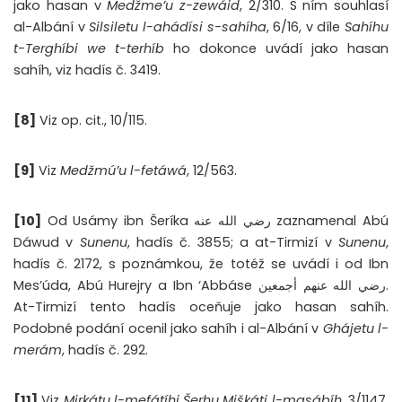
jako hasan v
Medžme’u z-zewáid
, 2/310. S ním souhlasí
al-Albání v
Silsiletu l-ahádísi s-sahíha
, 6/16, v díle
Sahíhu
t-Terghíbi we t-terhíb
ho dokonce uvádí jako hasan
sahíh, viz hadís č. 3419.
[8]
Viz op. cit., 10/115.
[9]
Viz
Medžmú’u l-fetáwá
, 12/563.
[10]
Od Usámy ibn Šeríka رضي الله عنه zaznamenal Abú
Dáwud v
Sunenu
, hadís č. 3855; a at-Tirmizí v
Sunenu
,
hadís č. 2172, s poznámkou, že totéž se uvádí i od Ibn
Mes’úda, Abú Hurejry a Ibn ‘Abbáse رضي الله عنهم أجمعين.
At-Tirmizí tento hadís oceňuje jako hasan sahíh.
Podobné podání ocenil jako sahíh i al-Albání v
Ghájetu l-
merám
, hadís č. 292.
[11]
Viz
Mirkátu l-mefátíhi Šerhu Miškáti l-masábíh
, 3/1147,