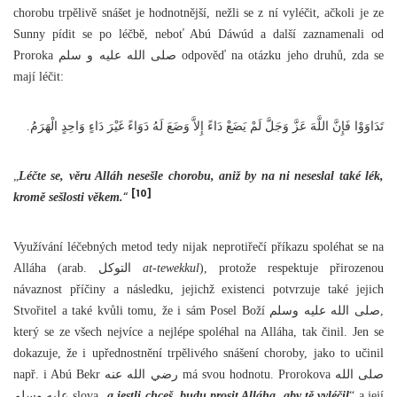
chorobu trpělivě snášet je hodnotnější, nežli se z ní vyléčit, ačkoli je ze
Sunny pídit se po léčbě, neboť Abú Dáwúd a další zaznamenali od
Proroka صلى الله عليه و سلم odpověď na otázku jeho druhů, zda se
mají léčit:
تَدَاوَوْا فَإِنَّ اللَّهَ عَزَّ وَجَلَّ لَمْ يَضَعْ دَاءً إِلاَّ وَضَعَ لَهُ دَوَاءً غَيْرَ دَاءٍ وَاحِدٍ الْهَرَمُ.
„
Léčte se, věru Alláh nesešle chorobu, aniž by na ni neseslal také lék,
[10]
“
kromě sešlosti věkem.
Využívání léčebných metod tedy nijak neprotiřečí příkazu spoléhat se na
Alláha (arab. التوكل
at-tewekkul
), protože respektuje přirozenou
návaznost příčiny a následku, jejichž existenci potvrzuje také jejich
Stvořitel a také kvůli tomu, že i sám Posel Boží صلى الله عليه وسلم,
který se ze všech nejvíce a nejlépe spoléhal na Alláha, tak činil. Jen se
dokazuje, že i upřednostnění trpělivého snášení choroby, jako to učinil
např. i Abú Bekr رضي الله عنه má svou hodnotu. Prorokova صلى الله
عليه وسلم slova „
a jestli chceš, budu prosit Alláha, aby tě vyléčil
“ a její