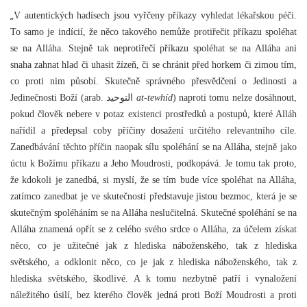
„
V autentických hadísech jsou vyřčeny příkazy vyhledat lékařskou péči.
To samo je indícií, že něco takového nemůže protiřečit příkazu spoléhat
se na Alláha. Stejně tak neprotiřečí příkazu spoléhat se na Alláha ani
snaha zahnat hlad či uhasit žízeň, či se chránit před horkem či zimou tím,
co proti nim působí. Skutečně správného přesvědčení o Jedinosti a
Jedinečnosti Boží (arab. التوحيد
at-tewhíd
) naproti tomu nelze dosáhnout,
pokud člověk nebere v potaz existenci prostředků a postupů, které Alláh
nařídil a předepsal coby příčiny dosažení určitého relevantního cíle.
Zanedbávání těchto příčin naopak sílu spoléhání se na Alláha, stejně jako
úctu k Božímu příkazu a Jeho Moudrosti, podkopává. Je tomu tak proto,
že kdokoli je zanedbá, si myslí, že se tím bude více spoléhat na Alláha,
zatímco zanedbat je ve skutečnosti představuje jistou bezmoc, která je se
skutečným spoléháním se na Alláha neslučitelná. Skutečné spoléhání se na
Alláha znamená opřít se z celého svého srdce o Alláha, za účelem získat
něco, co je užitečné jak z hlediska náboženského, tak z hlediska
světského, a odklonit něco, co je jak z hlediska náboženského, tak z
hlediska světského, škodlivé. A k tomu nezbytně patří i vynaložení
náležitého úsilí, bez kterého člověk jedná proti Boží Moudrosti a proti