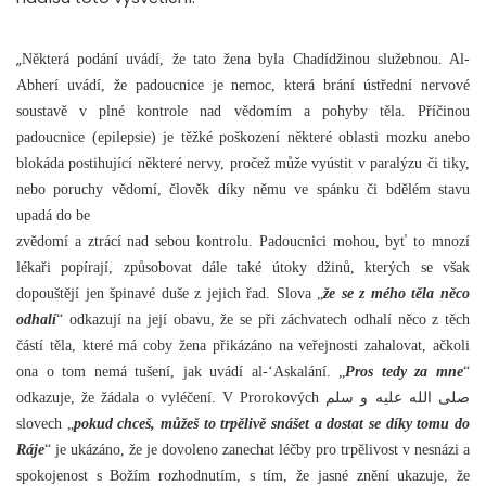
„
Některá podání uvádí, že tato žena byla Chadídžinou služebnou. Al-
Abherí uvádí, že padoucnice je nemoc, která brání ústřední nervové
soustavě v plné kontrole nad vědomím a pohyby těla. Příčinou
padoucnice (epilepsie) je těžké poškození některé oblasti mozku anebo
blokáda postihující některé nervy, pročež může vyústit v paralýzu či tiky,
nebo poruchy vědomí, člověk díky němu ve spánku či bdělém stavu
upadá do be
zvědomí a ztrácí nad sebou kontrolu. Padoucnici mohou, byť to mnozí
lékaři popírají, způsobovat dále také útoky džinů, kterých se však
dopouštějí jen špinavé duše z jejich řad. Slova „
že se z mého těla něco
odhalí
“ odkazují na její obavu, že se při záchvatech odhalí něco z těch
částí těla, které má coby žena přikázáno na veřejnosti zahalovat, ačkoli
ona o tom nemá tušení, jak uvádí al-‘Askalání. „
Pros tedy za mne
“
odkazuje, že žádala o vyléčení. V Prorokových صلى الله عليه و سلم
slovech „
pokud chceš, můžeš to trpělivě snášet a dostat se díky tomu do
Ráje
“ je ukázáno, že je dovoleno zanechat léčby pro trpělivost v nesnázi a
spokojenost s Božím rozhodnutím, s tím, že jasné znění ukazuje, že