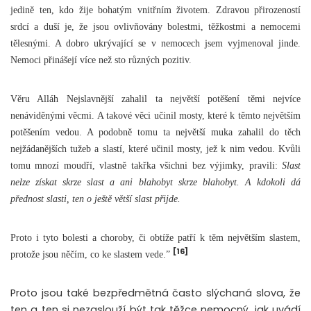
jedině ten, kdo žije bohatým vnitřním životem. Zdravou přirozeností
srdcí a duší je, že jsou ovlivňovány bolestmi, těžkostmi a nemocemi
tělesnými. A dobro ukrývající se v nemocech jsem vyjmenoval jinde.
Nemoci přinášejí více než sto různých pozitiv.
Věru Alláh Nejslavnější zahalil ta největší potěšení těmi nejvíce
nenáviděnými věcmi. A takové věci učinil mosty, které k těmto největším
potěšením vedou. A podobně tomu ta největší muka zahalil do těch
nejžádanějších tužeb a slastí, které učinil mosty, jež k nim vedou. Kvůli
tomu mnozí moudří, vlastně takřka všichni bez výjimky, pravili:
Slast
nelze získat skrze slast a ani blahobyt skrze blahobyt. A kdokoli dá
přednost slasti, ten o ještě větší slast přijde.
Proto i tyto bolesti a choroby, či obtíže patří k těm největším slastem,
[16]
protože jsou něčím, co ke slastem vede.”
Proto jsou také bezpředmětná často slýchaná slova, že
ten a ten si nezaslouží být tak těžce nemocný, jak uvádí