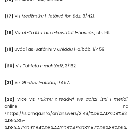
[17]
Viz
Medžmú’u l-fetáwá Ibn Báz
, 8/421.
[18]
Viz
at-Ta’líku ‘ale l-kawá’idi l-hassán
, str. 161.
[19]
Uvádí as-Safáríní v
Ghidáu l-albáb
, 1/459.
[20]
Viz
Tuhfetu l-muhtádž
, 3/182.
[21]
Viz
Ghidáu l-albáb
, 1/457.
[22]
Více viz
Hukmu t-tedáwí we achzi izni l-merídi
,
online na
<https://islamqa.info/ar/answers/2148/%D8%AD%D9%83
%D9%85-
%D8%A7%D9%84%D8%AA%D8%AF%D8%A7%D9%88%D9%