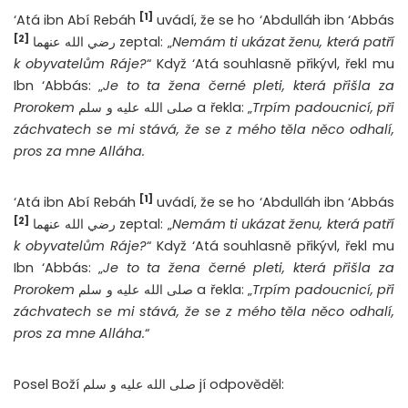
[1]
‘Atá ibn Abí Rebáh
uvádí, že se ho ‘Abdulláh ibn ‘Abbás
[2]
رضي الله عنهما zeptal: „
Nemám ti ukázat ženu, která patří
k obyvatelům Ráje?
“ Když ‘Atá souhlasně přikývl, řekl mu
Ibn ‘Abbás: „
Je to ta žena černé pleti, která přišla za
Prorokem
صلى الله عليه و سلم a řekla: „
Trpím padoucnicí, při
záchvatech se mi stává, že se z mého těla něco odhalí,
pros za mne Alláha.
[1]
‘Atá ibn Abí Rebáh
uvádí, že se ho ‘Abdulláh ibn ‘Abbás
[2]
رضي الله عنهما zeptal: „
Nemám ti ukázat ženu, která patří
k obyvatelům Ráje?
“ Když ‘Atá souhlasně přikývl, řekl mu
Ibn ‘Abbás: „
Je to ta žena černé pleti, která přišla za
Prorokem
صلى الله عليه و سلم a řekla: „
Trpím padoucnicí, při
záchvatech se mi stává, že se z mého těla něco odhalí,
pros za mne Alláha.
“
Posel Boží صلى الله عليه و سلم jí odpověděl: