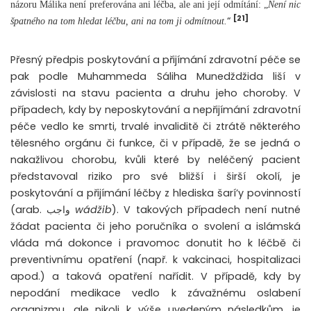
názoru Málika není preferována ani léčba, ale ani její odmítání: „
Není nic
[21]
“
špatného na tom hledat léčbu, ani na tom ji odmítnout.
Přesný předpis poskytování a přijímání zdravotní péče se
pak podle Muhammeda Sáliha Munedždžida liší v
závislosti na stavu pacienta a druhu jeho choroby. V
případech, kdy by neposkytování a nepřijímání zdravotní
péče vedlo ke smrti, trvalé invaliditě či ztrátě některého
tělesného orgánu či funkce, či v případě, že se jedná o
nakažlivou chorobu, kvůli které by neléčený pacient
představoval riziko pro své bližší i širší okolí, je
poskytování a přijímání léčby z hlediska šarí’y povinností
(arab. واجب
wádžib
). V takových případech není nutné
žádat pacienta či jeho poručníka o svolení a islámská
vláda má dokonce i pravomoc donutit ho k léčbě či
preventivnímu opatření (např. k vakcinaci, hospitalizaci
apod.) a taková opatření nařídit. V případě, kdy by
nepodání medikace vedlo k závažnému oslabení
organizmu, ale nikoli k výše uvedeným následkům, je