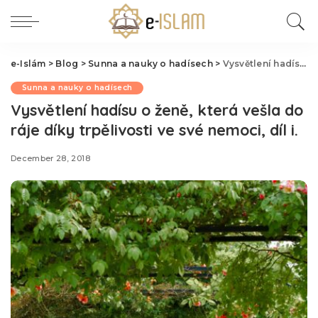
e-Islám
>
Blog
>
Sunna a nauky o hadísech
>
Vysvětlení hadísu o ženě, která vešla do ráje díky trpělivosti ve své nemoci, díl i.
Sunna a nauky o hadísech
Vysvětlení hadísu o ženě, která vešla do
ráje díky trpělivosti ve své nemoci, díl i.
December 28, 2018