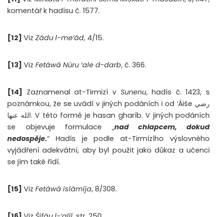
komentář k hadísu č. 1577.
[12]
Viz
Zádu l-me’ád
, 4/15.
[13]
Viz
Fetáwá Núru ‘ale d-darb
, č. 366.
[14]
Zaznamenal at-Tirmizí v
Sunenu
, hadís č. 1423, s
poznámkou, že se uvádí v jiných podáních i od ‘Áiše رضي
الله عنها. V této formě je hasan gharíb. V jiných podáních
se objevuje formulace „
nad chlapcem, dokud
nedospěje.
“ Hadís je podle at-Tirmízího výslovného
vyjádření adekvátní, aby byl použit jako důkaz a učenci
se jím také řídí.
[15]
Viz
Fetáwá islámíja
, 8/308.
[16]
Viz
Šifáu l-‘alíl
, str. 250.