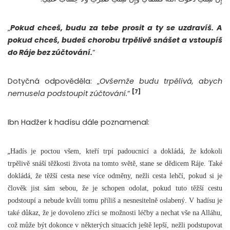
„
Pokud chceš, budu za tebe prosit a ty se uzdravíš. A
pokud chceš, budeš chorobu trpělivě snášet a vstoupíš
do Ráje bez zúčtování.
“
Dotyčná odpověděla: „
Ovšemže budu trpělivá, abych
[7]
nemusela podstoupit zúčtování.
“
Ibn Hadžer k hadísu dále poznamenal:
„
Hadís je poctou všem, kteří trpí padoucnicí a dokládá, že kdokoli
trpělivě snáší těžkosti života na tomto světě, stane se dědicem Ráje. Také
dokládá, že těžší cesta nese více odměny, nežli cesta lehčí, pokud si je
člověk jist sám sebou, že je schopen odolat, pokud tuto těžší cestu
podstoupí a nebude kvůli tomu příliš a nesnesitelně oslabený. V hadísu je
také důkaz, že je dovoleno zříci se možnosti léčby a nechat vše na Alláhu,
což může být dokonce v některých situacích ještě lepší, nežli podstupovat