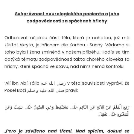
Svéprávnost neurologického pacienta a jeho
zodpovědnosti za spáchané hříchy
Odhalovat nějakou část těla, která je nahotou, jež má
zůstat skryta, je hříchem dle Koránu i Sunny. Vědoma si
toho byla i žena zmíněná v našem příběhu. Hadís se tím
dotýká tématu zodpovědnosti takto chorého člověka za
hříchy, které spáchá ve stavu, nad nímž nemá kontrolu.
‘Alí ibn Abí Tálib رضي الله عنه v této souvislosti vypráví, že
Posel Boží صلى الله عليه و سلم pravil:
رُفِعَ الْقَلَمُ عَنْ ثَلاَثَةٍ عَنِ النَّائِمِ حَتَّى يَسْتَيْقِظَ وَعَنِ الصَّبِيِّ حَتَّى يَشِبَّ وَعَنِ
الْمَعْتُوهِ حَتَّى يَعْقِلَ.
„
Pero je zdviženo nad třemi. Nad spícím, dokud se