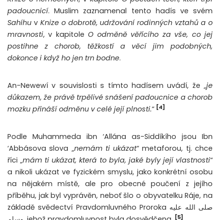
padoucnicí
. Muslim zaznamenal tento hadís ve svém
Sahíhu
v
Knize o dobrotě, udržování rodinných vztahů a o
mravnosti
, v kapitole
O odměně věřícího za vše, co jej
postihne z chorob, těžkostí a věcí jim podobných,
dokonce i když ho jen trn bodne
.
An-Newewí v souvislosti s tímto hadísem uvádí, že „
je
důkazem, že právě trpělivé snášení padoucnice a chorob
[4]
mozku přináší odměnu v celé její plnosti.
“
Podle Muhammeda ibn ‘Allána as-Siddíkího jsou Ibn
‘Abbásova slova „
nemám ti ukázat
“ metaforou, tj. chce
říci „
mám ti ukázat, která to byla, jaké byly její vlastnosti
“
a nikoli ukázat ve fyzickém smyslu, jako konkrétní osobu
na nějakém místě, ale pro obecné poučení z jejího
příběhu, jak byl vyprávěn, neboť šlo o obyvatelku Ráje, na
základě svědectví Pravdomluvného Proroka صلى الله عليه
[5]
وسلم, jehož pravdomluvnost byla dosvědčena.