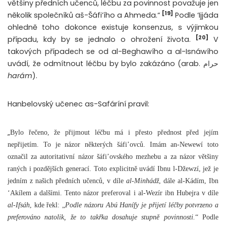
většiny předních učenců, léčbu za povinnost považuje jen
[19]
několik společníků aš-Šáfi’ího a Ahmeda
.“
Podle ‘Ijjáda
ohledně toho dokonce existuje konsenzus, s výjimkou
[20]
případu, kdy by se jednalo o ohrožení života.
V
takových případech se od al-Beghawího a al-Isnáwího
uvádí, že odmítnout léčbu by bylo zakázáno (arab. حرام
harám
).
Hanbelovský učenec as-Safáríní pravil:
„
Bylo řečeno, že přijmout léčbu má i přesto přednost před jejím
nepřijetím. To je názor některých šáfi’ovců. Imám an-Newewí toto
označil za autoritativní názor šáfi’ovského mezhebu a za názor většiny
raných i pozdějších generací. Toto explicitně uvádí Ibnu l-Džewzí, jež je
jedním z našich předních učenců, v díle
al-Minhádž
, dále al-Kádím, Ibn
‘Akílem a dalšími. Tento názor preferoval i al-Wezír ibn Hubejra v díle
al-Ifsáh
, kde řekl: „
Podle názoru Abú Hanífy je přijetí léčby potvrzeno a
preferováno natolik, že to takřka dosahuje stupně povinnosti.
“ Podle