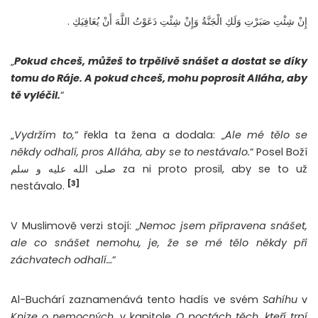
إِنْ شِئْتِ صَبَرْتِ وَلَكِ الْجَنَّةُ وَإِنْ شِئْتِ دَعَوْتُ اللَّهَ أَنْ يُعَافِيَكِ .
„
Pokud chceš, můžeš to trpělivě snášet a dostat se díky
tomu do Ráje. A pokud chceš, mohu poprosit Alláha, aby
tě vyléčil.
“
„
Vydržím to,
“ řekla ta žena a dodala: „
Ale mé tělo se
někdy odhalí, pros Alláha, aby se to nestávalo.
“ Posel Boží
صلى الله عليه و سلم za ni proto prosil, aby se to už
[3]
nestávalo.
V Muslimově verzi stojí: „
Nemoc jsem připravena snášet,
ale co snášet nemohu, je, že se mé tělo někdy při
záchvatech odhalí…
“
Al-Buchárí zaznamenává tento hadís ve svém
Sahíhu
v
Knize o nemocných
, v kapitole
O poctách těch, kteří trpí