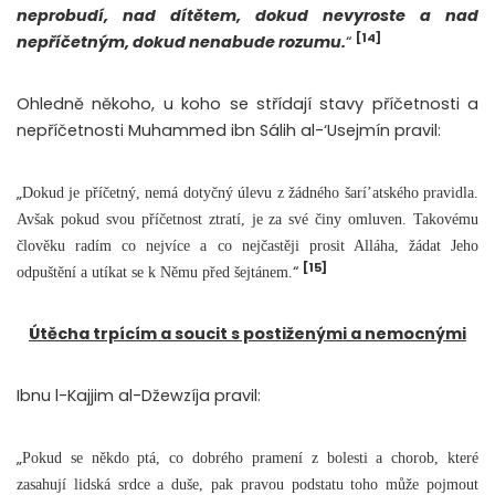
neprobudí, nad dítětem, dokud nevyroste a nad
[14]
nepříčetným, dokud nenabude rozumu.
“
Ohledně někoho, u koho se střídají stavy příčetnosti a
nepříčetnosti Muhammed ibn Sálih al-‘Usejmín pravil:
„
Dokud je příčetný, nemá dotyčný úlevu z žádného šarí’atského pravidla.
Avšak pokud svou příčetnost ztratí, je za své činy omluven. Takovému
člověku radím co nejvíce a co nejčastěji prosit Alláha, žádat Jeho
[15]
“
odpuštění a utíkat se k Němu před šejtánem.
Útěcha trpícím a soucit s postiženými a nemocnými
Ibnu l-Kajjim al-Džewzíja pravil:
„
Pokud se někdo ptá, co dobrého pramení z bolesti a chorob, které
zasahují lidská srdce a duše, pak pravou podstatu toho může pojmout