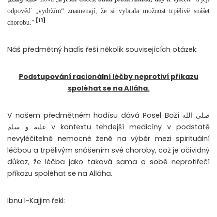
odpověď „vydržím“ znamenají, že si vybrala možnost trpělivě snášet
[11]
“
chorobu.
Náš předmětný hadís řeší několik souvisejících otázek:
Podstupování racionální léčby neprotiví příkazu
spoléhat se na Alláha.
V našem předmětném hadísu dává Posel Boží صلى الله
عليه و سلم v kontextu tehdejší medicíny v podstatě
nevyléčitelně nemocné ženě na výběr mezi spirituální
léčbou a trpělivým snášením své choroby, což je očividný
důkaz, že léčba jako taková sama o sobě neprotiřečí
příkazu spoléhat se na Alláha.
Ibnu l-Kajjim řekl: