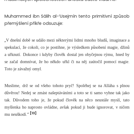
Muhammed ibn Sálih al-‘Usejmín tento primitivní způsob
přemýšlení příkře odsuzuje:
„
V dnešní době se událo mezi některými lidmi mnoho bludů, imaginace a
spekulací, že cokoli, co je postihne, je výsledkem působení magie, džinů
a uřknutí. Dokonce i kdyby člověk dostal jen obyčejnou rýmu, hned by
se začal domnívat, že ho někdo uřkl či na něj zaútočil pomocí magie.
Toto je závažný omyl.
Muslime, drž se od všeho tohoto pryč! Spoléhej se na Alláha s plnou
důvěrou! Nedej se zmást našeptáváními a toto se ti samo vyhne tak jako
tak. Důvodem toho je, že pokud člověk na něco neustále myslí, tato
myšlenka ho naprosto ovládne, avšak pokud ji bude ignorovat, v ničem
[13]
“
mu neuškodí.