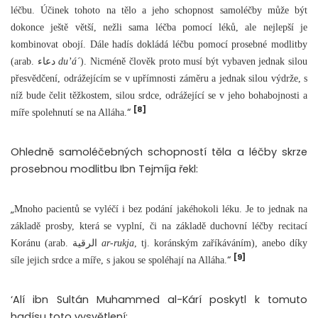
léčbu. Účinek tohoto na tělo a jeho schopnost samoléčby může být
dokonce ještě větší, nežli sama léčba pomocí léků, ale nejlepší je
kombinovat obojí. Dále hadís dokládá léčbu pomocí prosebné modlitby
(arab. دعاء
du’á´
). Nicméně člověk proto musí být vybaven jednak silou
přesvědčení, odrážejícím se v upřímnosti záměru a jednak silou výdrže, s
níž bude čelit těžkostem, silou srdce, odrážející se v jeho bohabojnosti a
[8]
“
míře spolehnutí se na Alláha.
Ohledně samoléčebných schopností těla a léčby skrze
prosebnou modlitbu Ibn Tejmíja řekl:
„
Mnoho pacientů se vyléčí i bez podání jakéhokoli léku. Je to jednak na
základě prosby, která se vyplní, či na základě duchovní léčby recitací
Koránu (arab. الرقية
ar-rukja
, tj. koránským zaříkáváním), anebo díky
[9]
“
síle jejich srdce a míře, s jakou se spoléhají na Alláha.
‘Alí ibn Sultán Muhammed al-Kárí poskytl k tomuto
hadísu toto vysvětlení: