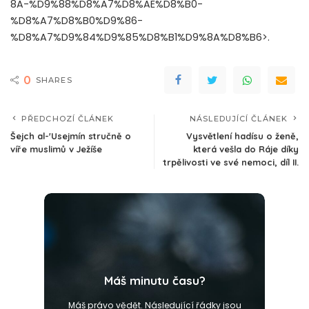
8A-%D9%88%D8%A7%D8%AE%D8%B0-
%D8%A7%D8%B0%D9%86-
%D8%A7%D9%84%D9%85%D8%B1%D9%8A%D8%B6>.
0
SHARES
PŘEDCHOZÍ ČLÁNEK
NÁSLEDUJÍCÍ ČLÁNEK
Šejch al-'Usejmín stručně o
Vysvětlení hadísu o ženě,
víře muslimů v Ježíše
která vešla do Ráje díky
trpělivosti ve své nemoci, díl II.
Máš minutu času?
Máš právo vědět. Následující řádky jsou