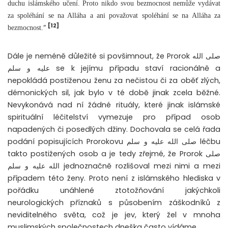
duchu islámského učení. Proto nikdo svou bezmocnost nemůže vydávat
za spoléhání se na Alláha a ani považovat spoléhání se na Alláha za
[12]
“
bezmocnost.
Dále je neméně důležité si povšimnout, že Prorok صلى الله
عليه و سلم se k jejímu případu staví racionálně a
nepokládá postiženou ženu za nečistou či za oběť zlých,
démonických sil, jak bylo v té době jinak zcela běžné.
Nevykonává nad ní žádné rituály, které jinak islámské
spirituální léčitelství vymezuje pro případ osob
napadených či posedlých džiny. Dochovala se celá řada
podání popisujících Prorokovu صلى الله عليه و سلم léčbu
takto postižených osob a je tedy zřejmé, že Prorok صلى
الله عليه و سلم jednoznačně rozlišoval mezi nimi a mezi
případem této ženy. Proto není z islámského hlediska v
pořádku unáhlené ztotožňování jakýchkoli
neurologických příznaků s působením záškodníků z
neviditelného světa, což je jev, který žel v mnoha
muslimských společnostech dneška často vídáme.