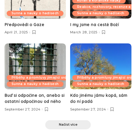
Korán a koránské nauky
Reakce, rozhovory, recenze a k
Sunna a nauky o hadísech
Sunna a nauky o hadísech
Předpovědi o Gaze
I my jsme na cestě Boží
April 21, 2025
March 28, 2025
Příběhy a promluvy jímající srdce
Příběhy a promluvy jímající srdc
Sunna a nauky o hadísech
Sunna a nauky o hadísech
Buď si odpočine on, anebo si
Kdo jinému jámu kopá, sám
ostatní odpočinou od něho
do ní padá
September 27, 2024
September 27, 2024
Načíst více