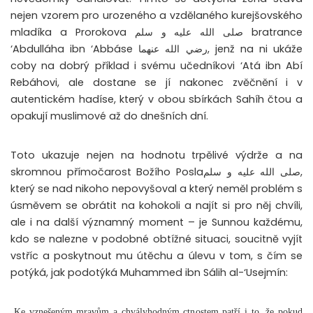
nejen vzorem pro urozeného a vzdělaného kurejšovského
mladíka a Prorokova صلى الله عليه و سلم bratrance
‘Abdulláha ibn ‘Abbáse رضي الله عنهما, jenž na ni ukáže
coby na dobrý příklad i svému učedníkovi ‘Atá ibn Abí
Rebáhovi, ale dostane se jí nakonec zvěčnění i v
autentickém hadíse, který v obou sbírkách Sahíh čtou a
opakují muslimové až do dnešních dní.
Toto ukazuje nejen na hodnotu trpělivé výdrže a na
skromnou přímočarost Božího Poslaصلى الله عليه و سلم,
který se nad nikoho nepovyšoval a který neměl problém s
úsměvem se obrátit na kohokoli a najít si pro něj chvíli,
ale i na další významný moment – je Sunnou každému,
kdo se nalezne v podobné obtížné situaci, soucitně vyjít
vstříc a poskytnout mu útěchu a úlevu v tom, s čím se
potýká, jak podotýká Muhammed ibn Sálih al-‘Usejmín:
„
Ke vznešeným mravům a chvályhodným ctnostem patří i to, že pokud