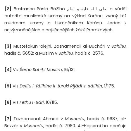
[2]
Bratranec Posla Božího صلى الله عليه و سلم a vůdčí
autorita muslimské ummy na výklad Koránu, zvaný též
mudrcem ummy a tlumočníkem Koránu. Jeden z
nejvýznačnějších a nejučenějších žáků Prorokových.
[3]
Muttefakun ‘alejhi. Zaznamenali al-Buchárí v
Sahíhu
,
hadís č. 5652; a Muslim v
Sahíhu
, hadís č. 2576.
[4]
Viz
Šerhu Sahíhi Muslim
, 16/131.
[5]
Viz
Delílu l-fálihíne li-turuki Rijádi s-sálihín
, 1/175.
[6]
Viz
Fethu l-Bárí
, 10/115.
[7]
Zaznamenali Ahmed v
Musnedu
, hadís č. 9687; al-
Bezzár v
Musnedu
, hadís č. 7980. Al-Hajsemí ho oceňuje