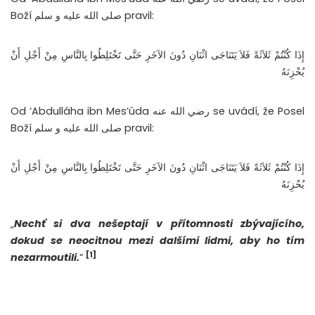
Boží صلى الله عليه و سلم pravil:
إِذَا كُنْتُمْ ثَلاَثَةً فَلاَ يَتَنَاجَى اثْنَانِ دُونَ الآخَرِ حَتَّى تَخْتَلِطُوا بِالنَّاسِ مِنْ أَجْلِ أَنْ
يُحْزِنَهُ
Od ‘Abdulláha ibn Mes’úda رضي الله عنه se uvádí, že Posel
Boží صلى الله عليه و سلم pravil:
إِذَا كُنْتُمْ ثَلاَثَةً فَلاَ يَتَنَاجَى اثْنَانِ دُونَ الآخَرِ حَتَّى تَخْتَلِطُوا بِالنَّاسِ مِنْ أَجْلِ أَنْ
يُحْزِنَهُ
„
Nechť si dva nešeptají v přítomnosti zbývajícího,
dokud se neocitnou mezi dalšími lidmi, aby ho tím
[1]
nezarmoutili.
“