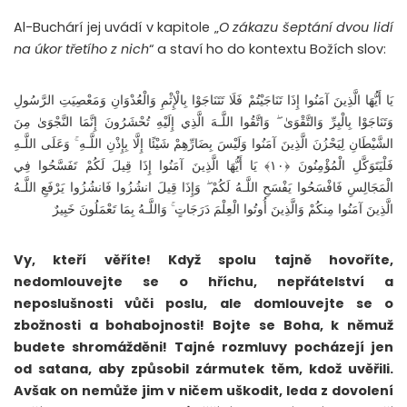
Al-Buchárí jej uvádí v kapitole „
O zákazu šeptání dvou lidí
na úkor třetího z nich
“ a staví ho do kontextu Božích slov:
يَا أَيُّهَا الَّذِينَ آمَنُوا إِذَا تَنَاجَيْتُمْ فَلَا تَتَنَاجَوْا بِالْإِثْمِ وَالْعُدْوَانِ وَمَعْصِيَتِ الرَّسُولِ
وَتَنَاجَوْا بِالْبِرِّ وَالتَّقْوَىٰ ۖ وَاتَّقُوا اللَّـهَ الَّذِي إِلَيْهِ تُحْشَرُونَ إِنَّمَا النَّجْوَىٰ مِنَ
الشَّيْطَانِ لِيَحْزُنَ الَّذِينَ آمَنُوا وَلَيْسَ بِضَارِّهِمْ شَيْئًا إِلَّا بِإِذْنِ اللَّـهِ ۚ وَعَلَى اللَّـهِ
فَلْيَتَوَكَّلِ الْمُؤْمِنُونَ ﴿١٠﴾ يَا أَيُّهَا الَّذِينَ آمَنُوا إِذَا قِيلَ لَكُمْ تَفَسَّحُوا فِي
الْمَجَالِسِ فَافْسَحُوا يَفْسَحِ اللَّـهُ لَكُمْ ۖ وَإِذَا قِيلَ انشُزُوا فَانشُزُوا يَرْفَعِ اللَّـهُ
الَّذِينَ آمَنُوا مِنكُمْ وَالَّذِينَ أُوتُوا الْعِلْمَ دَرَجَاتٍ ۚ وَاللَّـهُ بِمَا تَعْمَلُونَ خَبِيرٌ
Vy, kteří věříte! Když spolu tajně hovoříte,
nedomlouvejte se o hříchu, nepřátelství a
neposlušnosti vůči poslu, ale domlouvejte se o
zbožnosti a bohabojnosti! Bojte se Boha, k němuž
budete shromážděni! Tajné rozmluvy pocházejí jen
od satana, aby způsobil zármutek těm, kdož uvěřili.
Avšak on nemůže jim v ničem uškodit, leda z dovolení