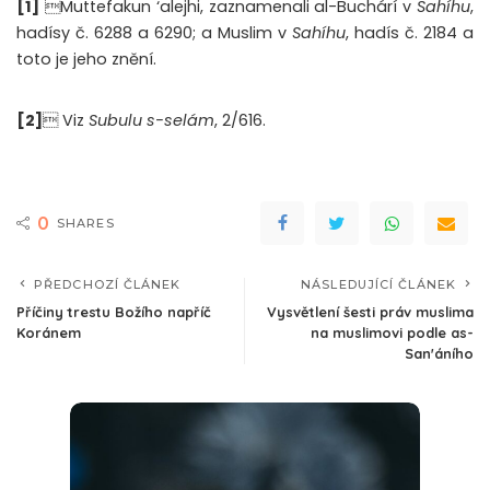
[1]
Muttefakun ‘alejhi, zaznamenali al-Buchárí v
Sahíhu
,
hadísy č. 6288 a 6290; a Muslim v
Sahíhu
, hadís č. 2184 a
toto je jeho znění.
[2]
 Viz
Subulu s-selám
, 2/616.
0
SHARES
PŘEDCHOZÍ ČLÁNEK
NÁSLEDUJÍCÍ ČLÁNEK
Příčiny trestu Božího napříč
Vysvětlení šesti práv muslima
Koránem
na muslimovi podle as-
San'áního