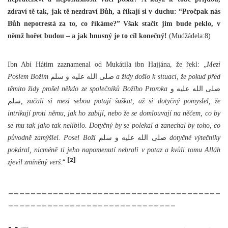
zdraví tě tak, jak tě nezdraví Bůh, a říkají si v duchu: “Pročpak nás
Bůh nepotrestá za to, co říkáme?” Však stačit jim bude peklo, v
němž hořet budou – a jak hnusný je to cíl konečný!
(Mudžádela:8)
Ibn Abí Hátim zaznamenal od Mukátila ibn Hajjána, že řekl: „
Mezi
Poslem Božím
صلى الله عليه و سلم
a židy došlo k situaci, že pokud před
těmito židy prošel někdo ze společníků Božího Proroka
صلى الله عليه و
سلم
, začali si mezi sebou potají šuškat, až si dotyčný pomyslel, že
intrikují proti němu, jak ho zabijí, nebo že se domlouvají na něčem, co by
se mu tak jako tak nelíbilo. Dotyčný by se polekal a zanechal by toho, co
původně zamýšlel. Posel Boží
صلى الله عليه و سلم
dotyčné výtečníky
pokáral, nicméně ti jeho napomenutí nebrali v potaz a kvůli tomu Alláh
[2]
“
zjevil zmíněný verš.
______________________________________
______________________________