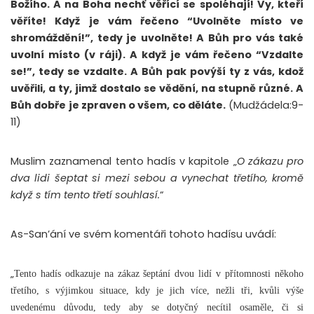
Božího. A na Boha nechť věřící se spoléhají! Vy, kteří
věříte! Když je vám řečeno “Uvolněte místo ve
shromáždění!”, tedy je uvolněte! A Bůh pro vás také
uvolní místo (v ráji). A když je vám řečeno “Vzdalte
se!”, tedy se vzdalte. A Bůh pak povýší ty z vás, kdož
uvěřili, a ty, jimž dostalo se vědění, na stupně různé. A
Bůh dobře je zpraven o všem, co děláte.
(Mudžádela:9-
11)
Muslim zaznamenal tento hadís v kapitole „
O zákazu pro
dva lidi šeptat si mezi sebou a vynechat třetího, kromě
když s tím tento třetí souhlasí.
“
As-San’ání ve svém komentáři tohoto hadísu uvádí:
„
Tento hadís odkazuje na zákaz šeptání dvou lidí v přítomnosti někoho
třetího, s výjimkou situace, kdy je jich více, nežli tři, kvůli výše
uvedenému důvodu, tedy aby se dotyčný necítil osaměle, či si