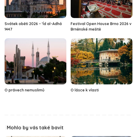
Svátek oběti 2026 – ‘Íd al-Adhá
Festival Open House Brno 2026 v
1447
Brněnské mešitě
O právech nemuslimů
O lásce k vlasti
Mohlo by vás také bavit