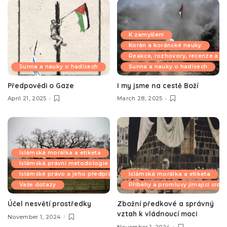
K zamyšlení
Korán a koránské nauky
Reakce, rozhovory, recenze a k
Sunna a nauky o hadísech
Sunna a nauky o hadísech
Předpovědi o Gaze
I my jsme na cestě Boží
April 21, 2025
March 28, 2025
Islámská morálka a etiketa
Islámská právní metodologie
Islámské právo a jeho předpisy
Islámská morálka a etiketa
Vaše dotazy
Příběhy a promluvy jímající srdc
Účel nesvětí prostředky
Zbožní předkové a správný
vztah k vládnoucí moci
November 1, 2024
November 1, 2024