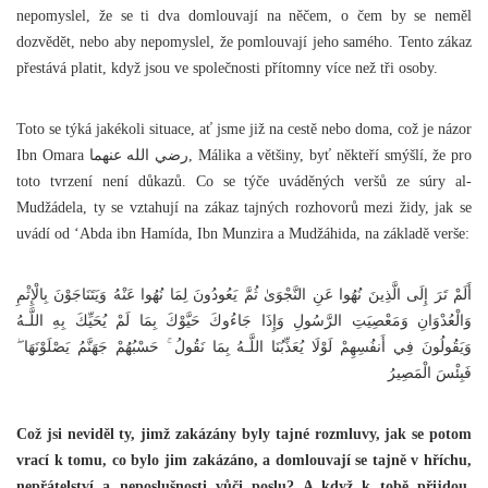
nepomyslel, že se ti dva domlouvají na něčem, o čem by se neměl
dozvědět, nebo aby nepomyslel, že pomlouvají jeho samého. Tento zákaz
přestává platit, když jsou ve společnosti přítomny více než tři osoby.
Toto se týká jakékoli situace, ať jsme již na cestě nebo doma, což je názor
Ibn Omara رضي الله عنهما, Málika a většiny, byť někteří smýšlí, že pro
toto tvrzení není důkazů. Co se týče uváděných veršů ze súry al-
Mudžádela, ty se vztahují na zákaz tajných rozhovorů mezi židy, jak se
uvádí od ‘Abda ibn Hamída, Ibn Munzira a Mudžáhida, na základě verše:
أَلَمْ تَرَ إِلَى الَّذِينَ نُهُوا عَنِ النَّجْوَىٰ ثُمَّ يَعُودُونَ لِمَا نُهُوا عَنْهُ وَيَتَنَاجَوْنَ بِالْإِثْمِ
وَالْعُدْوَانِ وَمَعْصِيَتِ الرَّسُولِ وَإِذَا جَاءُوكَ حَيَّوْكَ بِمَا لَمْ يُحَيِّكَ بِهِ اللَّـهُ
وَيَقُولُونَ فِي أَنفُسِهِمْ لَوْلَا يُعَذِّبُنَا اللَّـهُ بِمَا نَقُولُ ۚ حَسْبُهُمْ جَهَنَّمُ يَصْلَوْنَهَا ۖ
فَبِئْسَ الْمَصِيرُ
Což jsi neviděl ty, jimž zakázány byly tajné rozmluvy, jak se potom
vrací k tomu, co bylo jim zakázáno, a domlouvají se tajně v hříchu,
nepřátelství a neposlušnosti vůči poslu? A když k tobě přijdou,