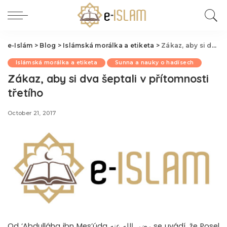
e-Islám
>
Blog
>
Islámská morálka a etiketa
>
Zákaz, aby si dva šeptali v přítomnosti třetího
Islámská morálka a etiketa
Sunna a nauky o hadísech
Zákaz, aby si dva šeptali v přítomnosti
třetího
October 21, 2017
Od ‘Abdulláha ibn Mes’úda رضي الله عنه se uvádí, že Posel