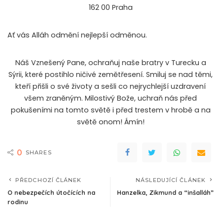
162 00 Praha
Ať vás Alláh odmění nejlepší odměnou.
Náš Vznešený Pane, ochraňuj naše bratry v Turecku a
Sýrii, které postihlo ničivé zemětřesení. Smiluj se nad těmi,
kteří přišli o své životy a sešli co nejrychlejší uzdravení
všem zraněným. Milostivý Bože, uchraň nás před
pokušeními na tomto světě i před trestem v hrobě a na
světě onom! Ámín!
0
SHARES
PŘEDCHOZÍ ČLÁNEK
NÁSLEDUJÍCÍ ČLÁNEK
O nebezpečích útočících na
Hanzelka, Zikmund a “inšalláh”
rodinu