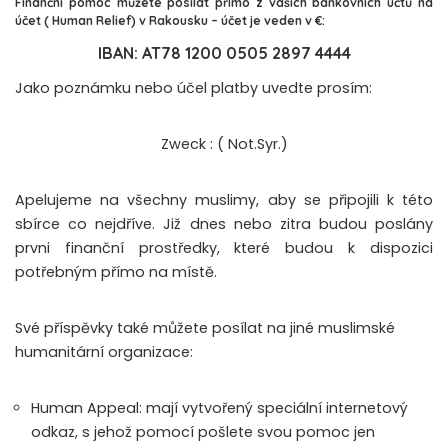
Finanční pomoc můžete posílat přímo z vašich bankovních účtů na
účet
( Human Relief) v Rakousku – účet je veden v €:
IBAN: AT78 1200 0505 2897 4444
Jako poznámku nebo účel platby uvedte prosím:
Zweck : ( Not.Syr.)
Apelujeme na všechny muslimy, aby se připojili k této
sbírce co nejdříve. Již dnes nebo zitra budou poslány
prvni finanční prostředky, které budou k dispozici
potřebným přímo na místě.
Své příspěvky také můžete posílat na jiné muslimské
humanitární organizace:
Human Appeal: mají vytvořený speciální internetový
odkaz, s jehož pomocí pošlete svou pomoc jen