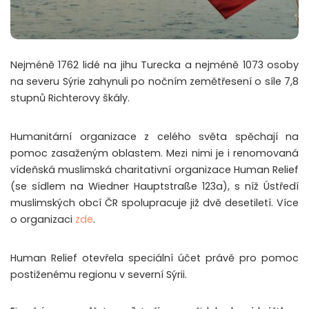
Nejméně 1762 lidé na jihu Turecka a nejméně 1073 osoby
na severu Sýrie zahynuli po nočním zemětřesení o síle 7,8
stupnů Richterovy škály.
Humanitární organizace z celého světa spěchají na
pomoc zasaženým oblastem. Mezi nimi je i renomovaná
vídeňská muslimská charitativní organizace Human Relief
(se sídlem na Wiedner Hauptstraße 123a), s níž Ústředí
muslimských obcí ČR spolupracuje již dvě desetiletí. Více
o organizaci
zde
.
Human Relief otevřela speciální účet právě pro pomoc
postiženému regionu v severní Sýrii.