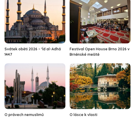
Svátek oběti 2026 – ‘Íd al-Adhá
Festival Open House Brno 2026 v
1447
Brněnské mešitě
O právech nemuslimů
O lásce k vlasti