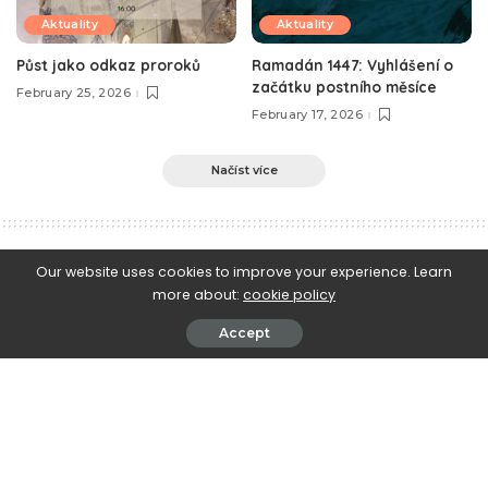
Aktuality
Aktuality
Půst jako odkaz proroků
Ramadán 1447: Vyhlášení o
začátku postního měsíce
February 25, 2026
February 17, 2026
Načíst více
e-Islám
>
Blog
>
Vybraná kázání
>
O nebezpečích útočících na rodinu
Our website uses cookies to improve your experience. Learn
more about:
cookie policy
Vybraná kázání
O nebezpečích útočících na rodinu
Accept
February 5, 2023