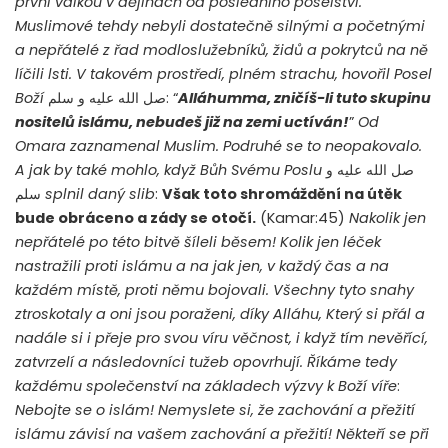
první válkou v dějinách od posledního poselství.
Muslimové tehdy nebyli dostatečně silnými a početnými
a nepřátelé z řad modloslužebníků, židů a pokrytců na ně
líčili lsti. V takovém prostředí, plném strachu, hovořil Posel
Boží
صل الله عليه و سلم: “
Alláhumma, zničíš-li tuto skupinu
nositelů islámu, nebudeš již na zemi uctíván!
”
Od
Omara zaznamenal Muslim. Podruhé se to neopakovalo.
A jak by také mohlo, když Bůh Svému Poslu
صل الله عليه و
سلم
splnil daný slib
:
Však toto shromáždění na útěk
bude obráceno a zády se otočí.
(Kamar:45)
Nakolik jen
nepřátelé po této bitvě šíleli běsem! Kolik jen léček
nastražili proti islámu a na jak jen, v každý čas a na
každém místě, proti němu bojovali. Všechny tyto snahy
ztroskotaly a oni jsou poraženi, díky Alláhu, Který si přál a
nadále si i přeje pro svou víru věčnost, i když tím nevěřící,
zatvrzelí a následovníci tužeb opovrhují. Říkáme tedy
každému společenství na základech výzvy k Boží víře
:
Nebojte se o islám! Nemyslete si, že zachování a přežití
islámu závisí na vašem zachování a přežití! Někteří se při