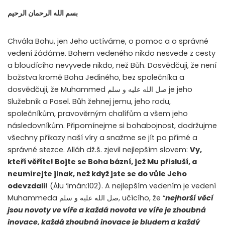
بسم الله الرحمان الرحيم
Chvála Bohu, jen Jeho uctíváme, o pomoc a o správné
vedení žádáme. Bohem vedeného nikdo nesvede z cesty
a bloudícího nevyvede nikdo, než Bůh. Dosvědčuji, že není
božstva kromě Boha Jediného, bez společníka a
dosvědčuji, že Muhammed صل الله عليه و سلم je jeho
Služebník a Posel. Bůh žehnej jemu, jeho rodu,
společníkům, pravověrným chalífům a všem jeho
následovníkům. Připomínejme si bohabojnost, dodržujme
všechny příkazy naší víry a snažme se jít po přímé a
správné stezce. Alláh dž.š. zjevil nejlepším slovem:
Vy,
kteří věříte! Bojte se Boha bázní, jež Mu přísluší, a
neumírejte jinak, než když jste se do vůle Jeho
odevzdali!
(Álu ‘Imán:102). A nejlepším vedením je vedení
Muhammeda صل الله عليه و سلم, učícího, že “
nejhorší věcí
jsou novoty ve víře a každá novota ve víře je zhoubná
inovace, každá zhoubná inovace je bludem a každý