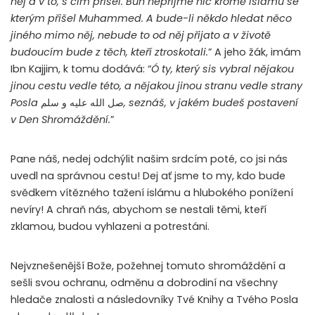
něj a v to, s čím přišel. Bůh nepřijme nic kromě islámu se
kterým přišel Muhammed. A bude-li někdo hledat něco
jiného mimo něj, nebude to od něj přijato a v životě
budoucím bude z těch, kteří ztroskotali.
” A jeho žák, imám
Ibn Kajjim, k tomu dodává: “
Ó ty, který sis vybral nějakou
jinou cestu vedle této, a nějakou jinou stranu vedle strany
Posla
صل الله عليه و سلم
, seznáš, v jakém budeš postavení
v Den Shromáždění.
”
Pane náš, nedej odchýlit našim srdcím poté, co jsi nás
uvedl na správnou cestu! Dej ať jsme to my, kdo bude
svědkem vítězného tažení islámu a hlubokého ponížení
nevíry! A chraň nás, abychom se nestali těmi, kteří
zklamou, budou vyhlazeni a potrestáni.
Nejvznešenější Bože, požehnej tomuto shromáždění a
sešli svou ochranu, odměnu a dobrodiní na všechny
hledače znalosti a následovníky Tvé Knihy a Tvého Posla