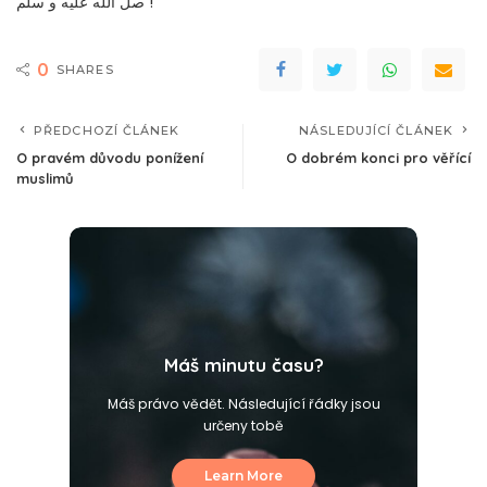
صل الله عليه و سلم !
0
SHARES
PŘEDCHOZÍ ČLÁNEK
NÁSLEDUJÍCÍ ČLÁNEK
O pravém důvodu ponížení
O dobrém konci pro věřící
muslimů
Máš minutu času?
Máš právo vědět. Následující řádky jsou
určeny tobě
Learn More