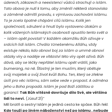
úderech, zákazech a neexistenci vůdců strachují o islám.
Tato obava je nutí k tomu, aby změnili některá stanoviska
a záměrně odmítli pravdu, s výmluvou zachování islámu.
To je zcela špatné chápání cílů islámu. Kolik jen
společností, sdružení a hnutí bylo vystaveno útokům a
kolik vážených islámských osobností opustilo tento svět a
– islám opět povstal! V každém okamžiku Bůh oživuje v
srdcích lidí islám. Chvála Vznešenému Alláhu, vždy
existuje někdo, kdo obnoví boj za islám a ummě obnoví
otázky víry a naděje ve vítězství této víry opět ožívá. Bůh
dává, aby se léčky nepřátel islámu opět vrátili, jako
bumerang, na ně. Šťastný je ten muslim, který obětuje
svůj majetek a svůj život kvůli Bohu. Ten, který se zřekne
úsilí pro věc islámu, sám sebe vede v propast. A odměna
jeho u Boha propadá. Islám je pod Boží záštitou a
garancí
:
Tak Bůh vítězně dovršuje dílo Své, ale většina
lidí to neví.
(Júsuf:21)”
Milí bratři a sestry! Islám je jediná cesta ke spáse. Bůh řekl:
Kdo touží po jiném náboženství než po islámu , nebude