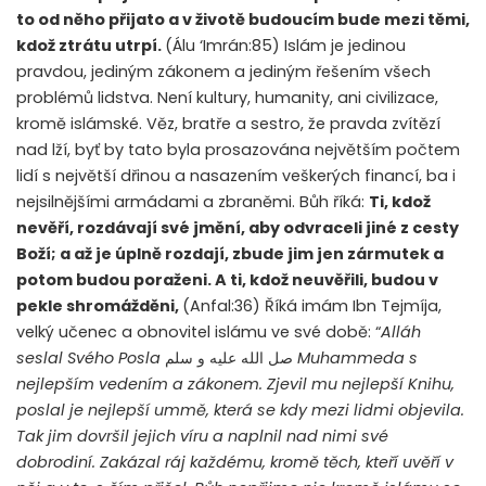
to od něho přijato a v životě budoucím bude mezi těmi,
kdož ztrátu utrpí.
(Álu ‘Imrán:85) Islám je jedinou
pravdou, jediným zákonem a jediným řešením všech
problémů lidstva. Není kultury, humanity, ani civilizace,
kromě islámské. Věz, bratře a sestro, že pravda zvítězí
nad lží, byť by tato byla prosazována největším počtem
lidí s největší dřinou a nasazením veškerých financí, ba i
nejsilnějšími armádami a zbraněmi. Bůh říká:
Ti, kdož
nevěří, rozdávají své jmění, aby odvraceli jiné z cesty
Boží; a až je úplně rozdají, zbude jim jen zármutek a
potom budou poraženi. A ti, kdož neuvěřili, budou v
pekle shromážděni,
(Anfal:36) Říká imám Ibn Tejmíja,
velký učenec a obnovitel islámu ve své době: “
Alláh
seslal Svého Posla
صل الله عليه و سلم
Muhammeda s
nejlepším vedením a zákonem. Zjevil mu nejlepší Knihu,
poslal je nejlepší ummě, která se kdy mezi lidmi objevila.
Tak jim dovršil jejich víru a naplnil nad nimi své
dobrodiní. Zakázal ráj každému, kromě těch, kteří uvěří v