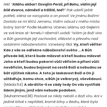
řekl: “
Alláhu akbar! Osvojím Perzii, při Bohu, vidím její
bílé dvorce, náměstí a tržiště, teď!
” Pak udeřil ještě
potřetí, stěna se rozsypala a on pravil:
Ve jménu Božím!
Dostalo se mi klíčů Jemenu. Vidím odsud z mého místa
brány San’á!
” Podle Muslima. Učenec islámu ad-Dejlemí
ve své knize al-‘Amelu l-džemá’í uvádí: “
Islám je Boží víra
a Bůh garantuje její zachování, vítězství a převahu nad
ostatními náboženstvími. Vznešený říká:
Vy, kteří věříte!
Kdo z vás se odřekne náboženství svého … A Bůh
přivede lidi, které bude milovat a kteří budou milovat
Jeho a kteří budou pokorní vůči věřícím a přísní vůči
nevěřícím, budou bojovat na cestě Boží a nebudou se
bát výčitek nikoho. A toto je laskavost Boží a On ji
uštědřuje, komu chce, a Bůh je velkorysý, vševědoucí.
(Máida:54)
A obrátíte-li se zády tedy On vás vystřídá
lidem jiným, jenž vám nebude podoben.
(Muhammed:38)
Poslové se nikdy nebáli o Boží víru. Ani v
jediné bitvě s nepřáteli, kromě bitvy u Bedru, která byla