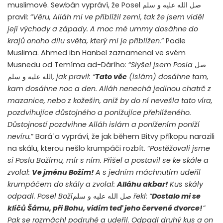
muslimové. Sewbán vypráví, že Posel صل الله عليه و سلم
pravil: “
Věru, Alláh mi ve přiblížil zemi, tak že jsem viděl
její východy a západy. A moc mé ummy dosáhne do
krajů onoho dílu světa, který mi je přiblížen.
” Podle
Muslima. Ahmed ibn Hanbel zaznamenal ve svém
Musnedu od Temíma ad-Dárího: “
Slyšel jsem Posla
صل
الله عليه و سلم
, jak pravil: “
Tato věc
(islám)
dosáhne tam,
kam dosáhne noc a den. Alláh nenechá jedinou chatrč z
mazanice, nebo z kožešin, aniž by do ní nevešla tato víra,
pozdvihujíce důstojného a ponižujíce přehlíženého.
Důstojností pozdvihne Alláh islám a ponížením poníží
nevíru.
” Bará´a vypráví, že jak během Bitvy příkopu narazili
na skálu, kterou nešlo krumpáči rozbít. “
Postěžovali jsme
si Poslu Božímu, mír s ním. Přišel a postavil se ke skále a
zvolal:
Ve jménu Božím!
A s jedním máchnutím udeřil
krumpáčem do skály a zvolal:
Alláhu akbar!
Kus skály
odpadl. Posel Boží
صل الله عليه و سلم
řekl: “
Dostalo mi se
klíčů Šámu, při Bohu, vidím teď jeho červené dvorce!
”
Pak se rozmáchl podruhé a udeřil. Odpadl druhý kus a on