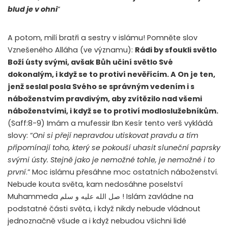
blud je v ohni
“
A potom, milí bratři a sestry v islámu! Pomněte slov
Vznešeného Alláha (ve významu):
Rádi by sfoukli světlo
Boží ústy svými, avšak Bůh učiní světlo Své
dokonalým, i když se to protiví nevěřícím. A On je ten,
jenž seslal posla Svého se správným vedením i s
náboženstvím pravdivým, aby zvítězilo nad všemi
náboženstvími, i když se to protiví modloslužebníkům.
(Saff:8-9) Imám a mufessir Ibn Kesír tento verš vykládá
slovy: “
Oni si přejí nepravdou utiskovat pravdu a tím
připomínají toho, který se pokouší uhasit sluneční paprsky
svými ústy. Stejně jako je nemožné tohle, je nemožné i to
první
.” Moc islámu přesáhne moc ostatních náboženství.
Nebude kouta světa, kam nedosáhne poselství
Muhammeda صل الله عليه و سلم ! Islám zavládne na
podstatné části světa, i když nikdy nebude vládnout
jednoznačně všude a i když nebudou všichni lidé