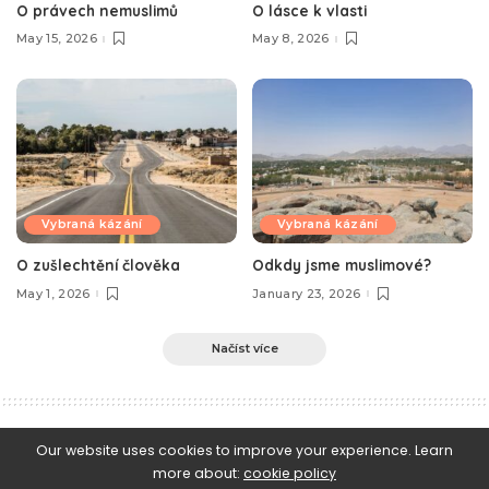
O právech nemuslimů
O lásce k vlasti
May 15, 2026
May 8, 2026
Vybraná kázání
Vybraná kázání
O zušlechtění člověka
Odkdy jsme muslimové?
May 1, 2026
January 23, 2026
Načíst více
e-Islám
>
Blog
>
Vybraná kázání
>
O pravém důvodu ponížení muslimů
Our website uses cookies to improve your experience. Learn
more about:
cookie policy
Vybraná kázání