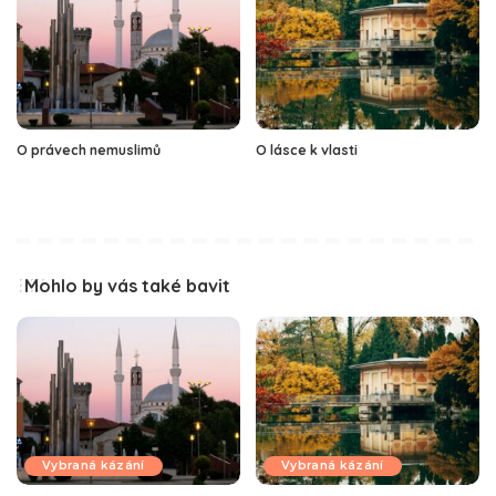
O právech nemuslimů
O lásce k vlasti
Mohlo by vás také bavit
Vybraná kázání
Vybraná kázání