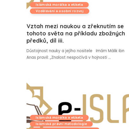
Islámská morálka a etiketa
Vzdělávání a osobní rozvoj
Vztah mezi naukou a zřeknutím se
tohoto světa na příkladu zbožných
předků, díl iii.
Důstojnost nauky a jejího nositele Imám Málik ibn
Anas pravil: „Znalost nespočívá v hojnosti
...
Islámská morálka a etiketa
Islámská právní metodologie