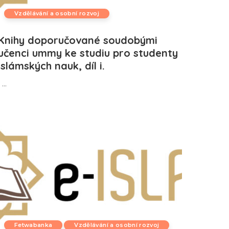
Vzdělávání a osobní rozvoj
Knihy doporučované soudobými
učenci ummy ke studiu pro studenty
islámských nauk, díl i.
...
Fetwabanka
Vzdělávání a osobní rozvoj