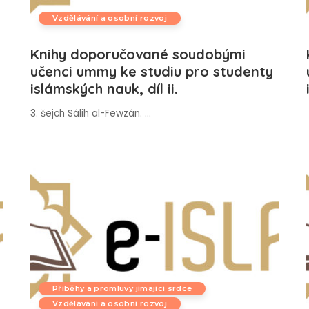
Vzdělávání a osobní rozvoj
Knihy doporučované soudobými
učenci ummy ke studiu pro studenty
islámských nauk, díl ii.
3. šejch Sálih al-Fewzán.
...
Příběhy a promluvy jímající srdce
Vzdělávání a osobní rozvoj