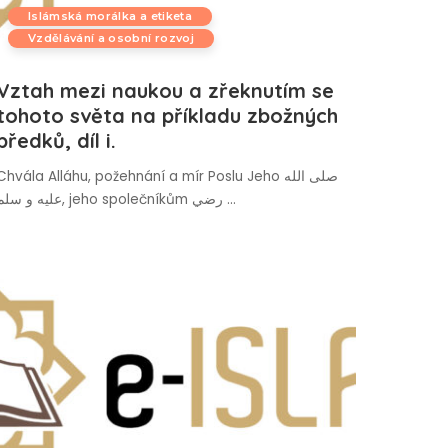
Islámská morálka a etiketa
Vzdělávání a osobní rozvoj
Vztah mezi naukou a zřeknutím se
tohoto světa na příkladu zbožných
předků, díl i.
Chvála Alláhu, požehnání a mír Poslu Jeho صلى الله
عليه و سلم, jeho společníkům رضي
...