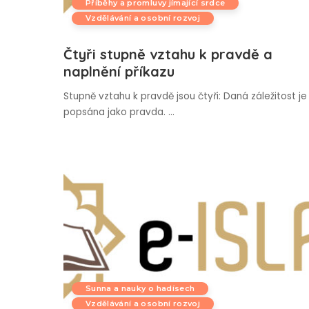
Příběhy a promluvy jímající srdce
Vzdělávání a osobní rozvoj
Čtyři stupně vztahu k pravdě a
naplnění příkazu
Stupně vztahu k pravdě jsou čtyři: Daná záležitost je
popsána jako pravda.
...
Sunna a nauky o hadísech
Vzdělávání a osobní rozvoj