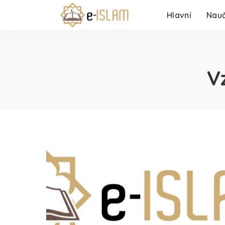
Hlavní
Nauč
V