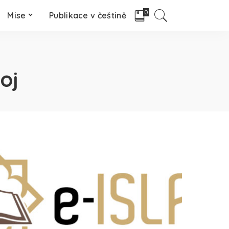
0
Mise
Publikace v češtině
oj