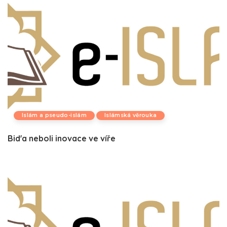
Islám a pseudo-islám
Islámská věrouka
Bid'a neboli inovace ve víře