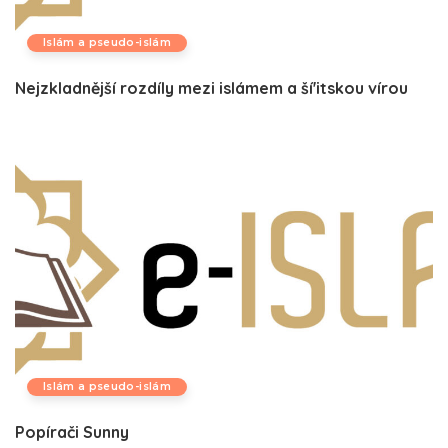
Islám a pseudo-islám
Nejzkladnější rozdíly mezi islámem a ší'itskou vírou
Islám a pseudo-islám
Popírači Sunny