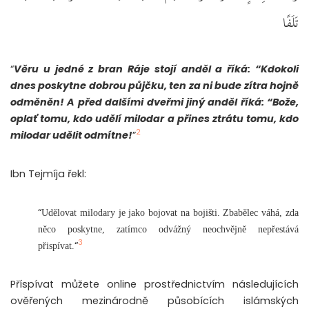
تَلَفًا
“
Věru u jedné z bran Ráje stojí anděl a říká: “Kdokoli
dnes poskytne dobrou půjčku, ten za ni bude zítra hojně
odměněn! A před dalšími dveřmi jiný anděl říká: “Bože,
oplať tomu, kdo udělí milodar a přines ztrátu tomu, kdo
2
milodar udělit odmítne!
”
Ibn Tejmíja řekl:
“
Udělovat milodary je jako bojovat na bojišti. Zbabělec váhá, zda
něco poskytne, zatímco odvážný neochvějně nepřestává
3
“
přispívat.
Příspívat můžete online prostřednictvím následujících
ověřených mezinárodně působících islámských