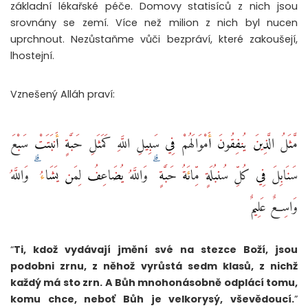
základní lékařské péče. Domovy statisíců z nich jsou
srovnány se zemí. Více než milion z nich byl nucen
uprchnout. Nezůstaňme vůči bezpráví, které zakoušejí,
lhostejní.
Vznešený Alláh praví:
مَّثَلُ الَّذِينَ يُنفِقُونَ أَمْوَالَهُمْ فِي سَبِيلِ اللَّهِ كَمَثَلِ حَبَّةٍ أَنبَتَتْ سَبْعَ
سَنَابِلَ فِي كُلِّ سُنبُلَةٍ مِّائَةُ حَبَّةٍ ۗ وَاللَّهُ يُضَاعِفُ لِمَن يَشَاءُ ۗ وَاللَّهُ
وَاسِعٌ عَلِيمٌ
“
Ti, kdož vydávají jmění své na stezce Boží, jsou
podobni zrnu, z něhož vyrůstá sedm klasů, z nichž
každý má sto zrn. A Bůh mnohonásobně odplácí tomu,
komu chce, neboť Bůh je velkorysý, vševědoucí.
”