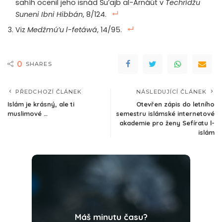
sahíh ocenil jeho isnád Šu’ajb al-Arnáút v
Techrídžu
Suneni Ibni Hibbán
, 8/124.
Viz
Medžmú’u l-fetáwá
, 14/95.
0
SHARES
PŘEDCHOZÍ ČLÁNEK
NÁSLEDUJÍCÍ ČLÁNEK
Islám je krásný, ale ti
Otevřen zápis do letního
muslimové …
semestru islámské internetové
akademie pro ženy Sefíratu l-
islám
Máš minutu času?