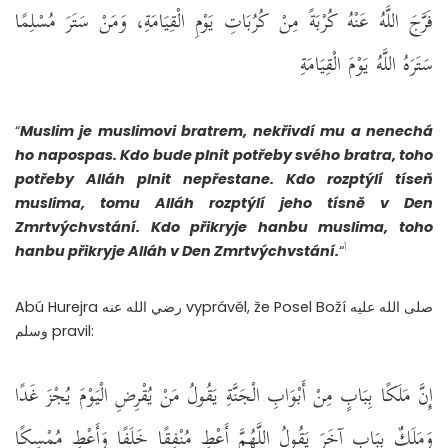
فَرَّجَ اللَّهُ عَنْهُ كُرْبَةً مِنْ كُرُبَاتِ يَوْمِ الْقِيَامَةِ، وَمَنْ سَتَرَ مُسْلِمًا
سَتَرَهُ اللَّهُ يَوْمَ الْقِيَامَةِ ‏
“
Muslim je muslimovi bratrem, nekřivdí mu a nenechá
ho napospas. Kdo bude plnit potřeby svého bratra, toho
potřeby Alláh plnit nepřestane. Kdo rozptýlí tíseň
muslima, tomu Alláh rozptýlí jeho tísně v Den
Zmrtvýchvstání. Kdo přikryje hanbu muslima, toho
1
hanbu přikryje Alláh v Den Zmrtvýchvstání.
“
Abú Hurejra رضي الله عنه vyprávěl, že Posel Boží صلى الله عليه
وسلم pravil:
إِنَّ مَلَكًا بِبَابٍ مِنْ أَبْوَابِ الْجَنَّةِ يَقُولُ مَنْ يُقْرِضِ الْيَوْمَ يُجْزَ غَدًا
وَمَلَكٌ بِبَابٍ آخَرَ يَقُولُ اللَّهُمَّ أَعْطِ مُنْفِقًا خَلَفًا وَأَعْطِ مُمْسِكًا