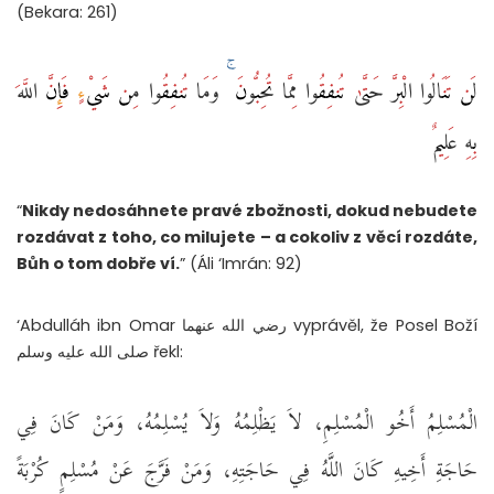
(Bekara: 261)
لَن تَنَالُوا الْبِرَّ حَتَّىٰ تُنفِقُوا مِمَّا تُحِبُّونَ ۚ وَمَا تُنفِقُوا مِن شَيْءٍ فَإِنَّ اللَّهَ
بِهِ عَلِيمٌ
“
Nikdy nedosáhnete pravé zbožnosti, dokud nebudete
rozdávat z toho, co milujete – a cokoliv z věcí rozdáte,
Bůh o tom dobře ví.
” (Áli ‘Imrán: 92)
‘Abdulláh ibn Omar رضي الله عنهما vyprávěl, že Posel Boží
صلى الله عليه وسلم řekl:
الْمُسْلِمُ أَخُو الْمُسْلِمِ، لاَ يَظْلِمُهُ وَلاَ يُسْلِمُهُ، وَمَنْ كَانَ فِي
حَاجَةِ أَخِيهِ كَانَ اللَّهُ فِي حَاجَتِهِ، وَمَنْ فَرَّجَ عَنْ مُسْلِمٍ كُرْبَةً