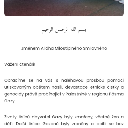
بسم الله الرحمن الرحيم
Jménem Alláha Milostiplného Smilovného
Vážení čtenáři!
Obracíme se na vás s naléhavou prosbou pomoci
utiskovaným obětem násilí, devastace, etnické čistky a
genocidy právě probíhající v Palestnině v regionu Pásma
Gazy.
Životy tisíců obyvatel Gazy byly zmařeny, včetně žen a
dětí. Další tisíce Gazanů byly zraněny a ocitli se bez