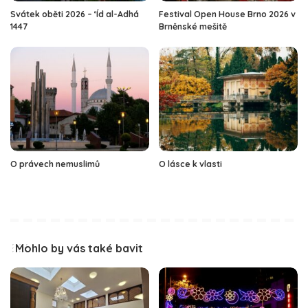
Svátek oběti 2026 – ‘Íd al-Adhá
Festival Open House Brno 2026 v
1447
Brněnské mešitě
O právech nemuslimů
O lásce k vlasti
Mohlo by vás také bavit