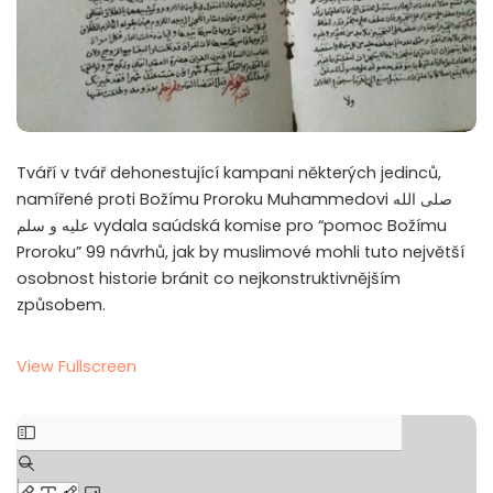
Tváří v tvář dehonestující kampani některých jedinců,
namířené proti Božímu Proroku Muhammedovi صلى الله
عليه و سلم vydala saúdská komise pro “pomoc Božímu
Proroku” 99 návrhů, jak by muslimové mohli tuto největší
osobnost historie bránit co nejkonstruktivnějším
způsobem.
View Fullscreen
Skip
to
PDF