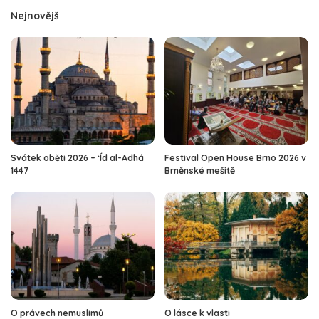
Nejnovějš
Svátek oběti 2026 – ‘Íd al-Adhá
Festival Open House Brno 2026 v
1447
Brněnské mešitě
O právech nemuslimů
O lásce k vlasti