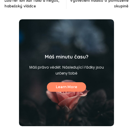
Dža'fer ibn Abí Tálib a negus,
Vysvětlení hadísů o pomožené
habešský vládce
skupině
Máš minutu času?
Máš právo vědět. Následující řádky jsou
určeny tobě
Learn More