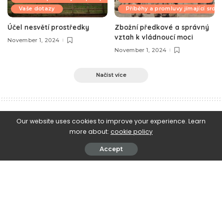
Vaše dotazy
Příběhy a promluvy jímající srdc
Účel nesvětí prostředky
Zbožní předkové a správný
vztah k vládnoucí moci
November 1, 2024
November 1, 2024
Načíst více
e-Islám
>
Blog
>
Fetwabanka
>
Jak mohou muslimové vystoupit z bludného kruhu
Our website uses cookies to improve your experience. Learn
more about:
cookie policy
Fetwabanka
Jak mohou muslimové vystoupit z
Accept
bludného kruhu
March 2, 2018