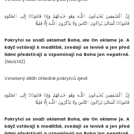
إِنَّ ٱلْمُنَـٰفِقِينَ يُخَـٰدِعُونَ ٱللَّـهَ وَهُوَ خَـٰدِعُهُمْ وَإِذَا قَامُوٓا۟ إِلَى ٱلصَّلَوٰةِ
قَامُوا۟ كُسَالَىٰ يُرَآءُونَ ٱلنَّاسَ وَلَا يَذْكُرُونَ ٱللَّـهَ إِلَّا قَلِيلًا
Pokrytci se snaží oklamat Boha, ale On oklame je. A
když vstávají k modlitbě, zvedají se lenivě a jen před
lidmi předstírají a vzpomínají na Boha jen nepatrně.
(Nisá:142)
Vznešený Alláh ohledně pokrytců zjevil:
إِنَّ ٱلْمُنَـٰفِقِينَ يُخَـٰدِعُونَ ٱللَّـهَ وَهُوَ خَـٰدِعُهُمْ وَإِذَا قَامُوٓا۟ إِلَى ٱلصَّلَوٰةِ
قَامُوا۟ كُسَالَىٰ يُرَآءُونَ ٱلنَّاسَ وَلَا يَذْكُرُونَ ٱللَّـهَ إِلَّا قَلِيلًا
Pokrytci se snaží oklamat Boha, ale On oklame je. A
když vstávají k modlitbě, zvedají se lenivě a jen před
lidmi předstírají a vzpomínají na Boha jen nepatrně.