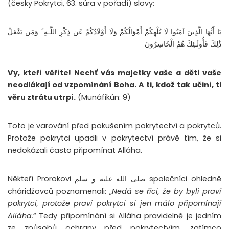
(česky Pokrytci, 63. súra v pořadí) slovy:
يَا أَيُّهَا الَّذِينَ آمَنُوا لَا تُلْهِكُمْ أَمْوَالُكُمْ وَلَا أَوْلَادُكُمْ عَن ذِكْرِ اللَّـهِ ۚ وَمَن يَفْعَلْ
ذَٰلِكَ فَأُولَـٰئِكَ هُمُ الْخَاسِرُونَ
Vy, kteří věříte! Nechť vás majetky vaše a děti vaše
neodlákají od vzpomínání Boha. A ti, kdož tak učiní, ti
věru ztrátu utrpí.
(Munáfikún: 9)
Toto je varování před pokušením pokrytectví a pokrytců.
Protože pokrytci upadli v pokrytectví právě tím, že si
nedokázali často připomínat Alláha.
Někteří Prorokovi صلى الله عليه و سلم společníci ohledně
cháridžovců poznamenali: „
Nedá se říci, že by byli praví
pokrytci, protože praví pokrytci si jen málo připomínají
Alláha.
“ Tedy připomínání si Alláha pravidelně je jedním
ze způsobů ochrany před pokrytectvím, zatímco