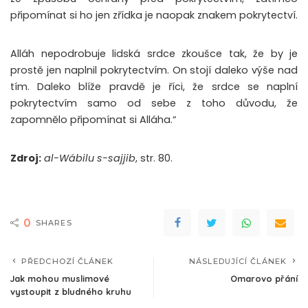
připomínat si ho jen zřídka je naopak znakem pokrytectví.
Alláh nepodrobuje lidská srdce zkoušce tak, že by je
prostě jen naplnil pokrytectvím. On stojí daleko výše nad
tím. Daleko blíže pravdě je říci, že srdce se naplní
pokrytectvím samo od sebe z toho důvodu, že
zapomnělo připomínat si Alláha.“
Zdroj:
al-Wábilu s-sajjib
, str. 80.
0
SHARES
PŘEDCHOZÍ ČLÁNEK
NÁSLEDUJÍCÍ ČLÁNEK
Jak mohou muslimové
Omarovo přání
vystoupit z bludného kruhu