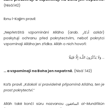
(Nisá:142)
Ibnu l-Kajjim pravil:
„Nepřetržitá vzpomínání Alláha (arab. أذكار
azkár
)
poskytují ochranu před pokrytectvím, neboť pokrytci
vzpomínají Alláha jen zřídka. Alláh o nich hovoří:
… وَلَا يَذْكُرُونَ اللَّـهَ إِلَّا قَلِيلًا
… a vzpomínají na Boha jen nepatrně.
(Nisá´:142)
Ka’b pravil: „
Kdokoli si pravidelně připomíná Alláha, ten je
prost pokrytectví.
“
Alláh také končí súru nazvanou المنافقون
al-Munáfikún