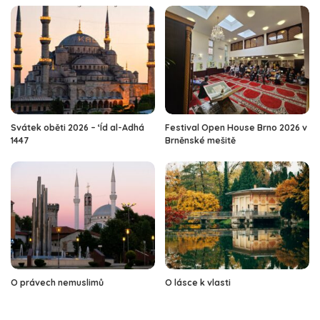
Svátek oběti 2026 – ‘Íd al-Adhá
Festival Open House Brno 2026 v
1447
Brněnské mešitě
O právech nemuslimů
O lásce k vlasti