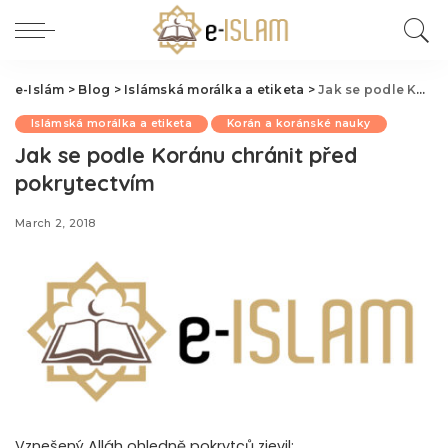
e-Islám
>
Blog
>
Islámská morálka a etiketa
>
Jak se podle Koránu chránit před pokrytectvím
Islámská morálka a etiketa
Korán a koránské nauky
Jak se podle Koránu chránit před
pokrytectvím
March 2, 2018
Vznešený Alláh ohledně pokrytců zjevil: