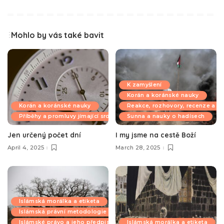
Mohlo by vás také bavit
K zamyšlení
Korán a koránské nauky
Korán a koránské nauky
Reakce, rozhovory, recenze a k
Příběhy a promluvy jímající srdce
Sunna a nauky o hadísech
Jen určený počet dní
I my jsme na cestě Boží
April 4, 2025
March 28, 2025
Islámská morálka a etiketa
Islámská právní metodologie
Islámské právo a jeho předpisy
Islámská morálka a etiketa