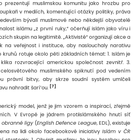
bo prezentují muslimskou komunitu jako hrozbu pro
oupkaři v mediích, komentující otázky politiky, práva
 především bývalí muslimové nebo někdejší obyvatelé
alost islámu „z první ruky,“ očerňují islám jako víru i
zích skupin na legitimitě. „Aktivisté“ organizují akce a
lak na veřejnost i instituce, aby naslouchaly narativu
 kruhů rotuje okolo pěti základních témat: 1. Islám je
 klika rozvracející americkou společnost zevnitř. 3.
 celosvětového muslimského spiknutí pod vedením
u právní bitvy, aby skrze soudní systém umlčeli
[7]
avu nahradit šarí’ou.
cký model, jenž je jim vzorem a inspirací, zřejmě
mích. V Evropě je jádrem protiislámského hnutí síť
 obranné ligy
(
English Defence League
, EDL), existuje
ena na lidi okolo facebookové iniciativy
Islám v ČR
ící strategie: 1. Obvinit muslimy, že jsou hrozbou pro