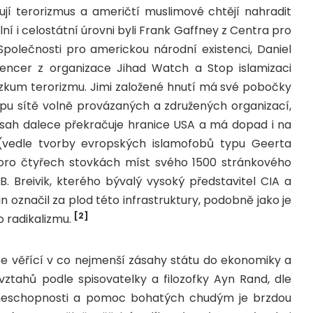
jí terorizmus a američtí muslimové chtějí nahradit
ální i celostátní úrovni byli Frank Gaffney z Centra pro
Společnosti pro americkou národní existenci, Daniel
pencer z organizace Jihad Watch a Stop islamizaci
zkum terorizmu. Jimi založené hnutí má své pobočky
ipu sítě volně provázaných a združených organizací,
dosah dalece překračuje hranice USA a má dopad i na
l (vedle tvorby evropských islamofobů typu Geerta
oro čtyřech stovkách míst svého 1500 stránkového
B. Breivik, kterého bývalý vysoký představitel CIA a
označil za plod této infrastruktury, podobně jako je
[2]
o radikalizmu.
ce věřící v co nejmenší zásahy státu do ekonomiky a
vztahů podle spisovatelky a filozofky Ayn Rand, dle
neschopnosti a pomoc bohatých chudým je brzdou