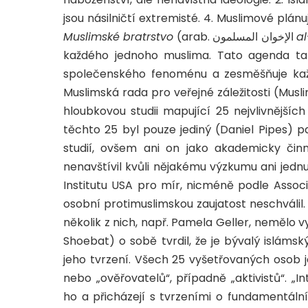
jsou násilničtí extremisté. 4. Muslimové plánu
Muslimské bratrstvo
(arab. الإخوان المسلمون
a
každého jednoho muslima. Tato agenda tak
společenského fenoménu a zesměšňuje kaž
Muslimská rada pro veřejné záležitosti (Musli
hloubkovou studii mapující 25 nejvlivnější
těchto 25 byl pouze jediný (Daniel Pipes) 
studií, ovšem ani on jako akademicky činn
nenavštívil kvůli nějakému výzkumu ani jed
Institutu USA pro mír, nicméně podle Assoc
osobní protimuslimskou zaujatost neschválil. 
několik z nich, např. Pamela Geller, nemělo 
Shoebat) o sobě tvrdil, že je bývalý islámsk
jeho tvrzení. Všech 25 vyšetřovaných osob j
nebo „ověřovatelů“, případně „aktivistů“. „In
ho a přicházejí s tvrzeními o fundamentální