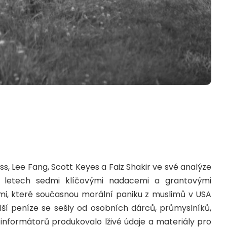
ss, Lee Fang, Scott Keyes a Faiz Shakir ve své analýze
ti letech sedmi klíčovými nadacemi a grantovými
rami, které současnou morální paniku z muslimů v USA
alší peníze se sešly od osobních dárců, průmyslníků,
informátorů produkovalo lživé údaje a materiály pro