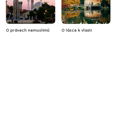
O právech nemuslimů
O lásce k vlasti