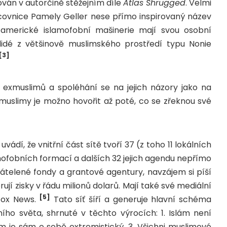
ván v autorčině stěžejním díle
Atlas Shrugged
. Velmi
acovnice Pamely Geller nese přímo inspirovaný název
r americké islamofobní mašinerie mají svou osobní
 lidé z většinově muslimského prostředí typu Nonie
[3]
exmuslimů a spoléhání se na jejich názory jako na
 muslimy je možno hovořit až poté, co se zřeknou své
vádí, že vnitřní část sítě tvoří 37 (z toho 11 lokálních
amofobních formací a dalších 32 jejich agendu nepřímo
átelené fondy a grantové agentury, navzájem si píší
jí zisky v řádu milionů dolarů. Mají také své mediální
[5]
Fox News.
Tato síť šíří a generuje hlavní schéma
ho světa, shrnuté v těchto výrocích: 1. Islám není
lám je sám o sobě extremistický. 3. Všichni muslimové