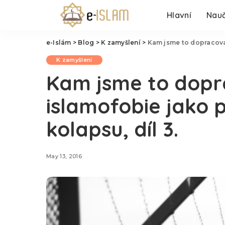
Hlavní
Nauč
e-Islám
>
Blog
>
K zamyšlení
>
Kam jsme to dopracoval
K zamyšlení
Kam jsme to dopr
islamofobie jako p
kolapsu, díl 3.
May 13, 2016