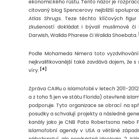
ekonomického růstu. Tento názor je rozpraco
citovaný blog Spencerovy nejbližší spolupr
Atlas Shrugs
. Teze těchto klíčových figu
zkušeností dokládat i bývalí muslimové či
Darwish, Walida Pharese či Walida Shoebata.
Podle Mohameda Nimera toto vyzdvihování 
nejkvalifikovanější také zavdává dojem, že s
[4]
víry.
Zpráva CAIRu o islamofobii v letech 2011-2012 u
a z toho 5 jen ve státu Florida) otevřeně isl
podporuje. Tyto organizace se obrací na spř
posudky a schvalují projekty a následně generu
kanály jako je CNB Pata Robertsona nebo 
islamofobní agendy v USA a většině západní
náboženství, ale nenávistná ideologie. 2. Is