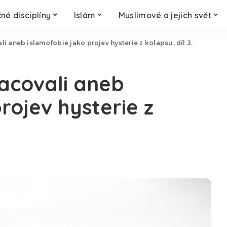
né disciplíny
Islám
Muslimové a jejich svět
i aneb islamofobie jako projev hysterie z kolapsu, díl 3.
acovali aneb
rojev hysterie z