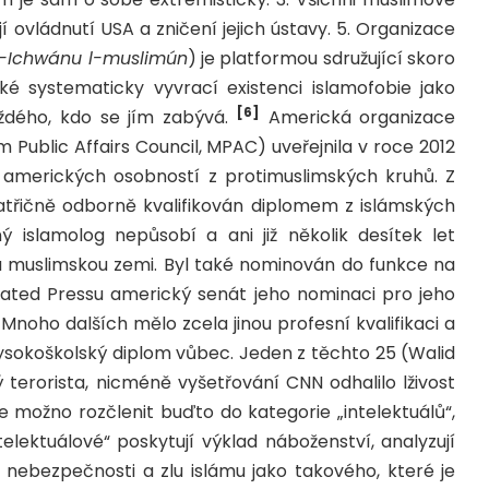
jí ovládnutí USA a zničení jejich ústavy. 5. Organizace
l-Ichwánu l-muslimún
) je platformou sdružující skoro
é systematicky vyvrací existenci islamofobie jako
[6]
dého, kdo se jím zabývá.
Americká organizace
m Public Affairs Council, MPAC) uveřejnila v roce 2012
ch amerických osobností z protimuslimských kruhů. Z
patřičně odborně kvalifikován diplomem z islámských
ý islamolog nepůsobí a ani již několik desítek let
nu muslimskou zemi. Byl také nominován do funkce na
iated Pressu americký senát jeho nominaci pro jeho
Mnoho dalších mělo zcela jinou profesní kvalifikaci a
vysokoškolský diplom vůbec. Jeden z těchto 25 (Walid
ý terorista, nicméně vyšetřování CNN odhalilo lživost
e možno rozčlenit buďto do kategorie „intelektuálů“,
telektuálové“ poskytují výklad náboženství, analyzují
 nebezpečnosti a zlu islámu jako takového, které je