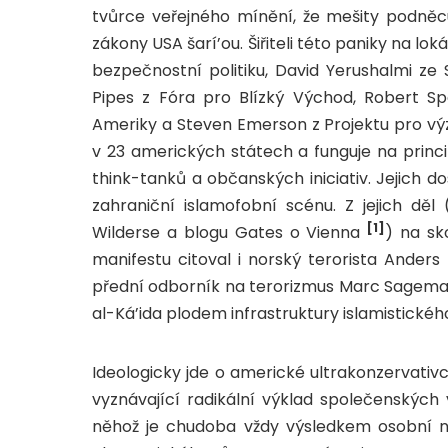
tvůrce veřejného mínění, že mešity podněcu
zákony USA šarí’ou. Šiřiteli této paniky na lok
bezpečnostní politiku, David Yerushalmi ze 
Pipes z Fóra pro Blízký Východ, Robert S
Ameriky a Steven Emerson z Projektu pro vý
v 23 amerických státech a funguje na princ
think-tanků a občanských iniciativ. Jejich 
zahraniční islamofobní scénu. Z jejich dě
[1]
Wilderse a blogu Gates o Vienna
) na sk
manifestu citoval i norský terorista Anders 
přední odborník na terorizmus Marc Sageman 
al-Ká’ida plodem infrastruktury islamistickéh
Ideologicky jde o americké ultrakonzervativ
vyznávající radikální výklad společenských 
něhož je chudoba vždy výsledkem osobní 