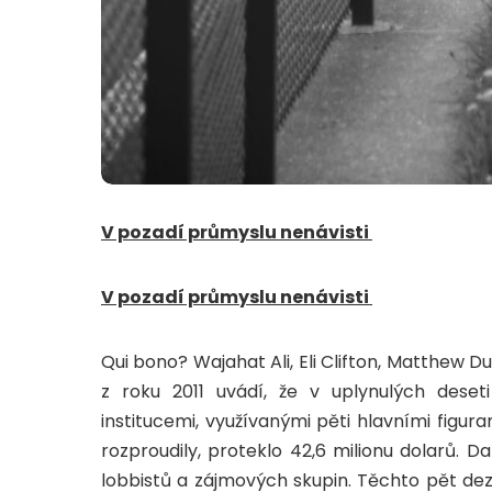
V pozadí průmyslu nenávisti
V pozadí průmyslu nenávisti
Qui bono? Wajahat Ali, Eli Clifton, Matthew Du
z roku 2011 uvádí, že v uplynulých dese
institucemi, využívanými pěti hlavními figu
rozproudily, proteklo 42,6 milionu dolarů. D
lobbistů a zájmových skupin. Těchto pět dez