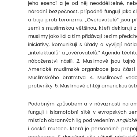
jeho esencí a je od něj neoddělitelné, ne
národní bezpečnost, případně fungují jako sl
a boje proti terorizmu. „Ověřovatelé“ jsou
zemí s muslimskou většinou, kteří deklarují zn
muslimy jako lidi a tím přidávají tezím předcho
iniciativy, komunikují s úřady a vyvíjejí nát
„intelektuálů“ a „ověřovatelů.“ Agenda těchto
náboženství násilí. 2. Muslimové jsou tajná
Americké muslimské organizace jsou částí
Muslimského bratrstva. 4. Muslimové vedo
protivníky. 5. Muslimové chtějí americkou úst
Podobným způsobem a v návaznosti na ameri
fungují i islamofobní sítě v evropských ze
místích obranných lig pod vedením
Anglické
i česká mutace, která je personálně propoj
nechceme
. K dosažení cíle užívají následuj