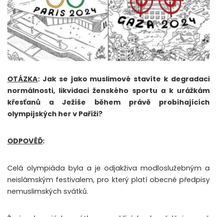
OTÁZKA
: Jak se jako muslimové stavíte k degradaci
normálnosti, likvidaci ženského sportu a k urážkám
křesťanů a Ježíše během právě probíhajících
olympijských her v Paříži?
ODPOVĚĎ
:
Celá olympiáda byla a je odjakživa modloslužebným a
neislámským festivalem, pro který platí obecné předpisy
nemuslimských svátků.