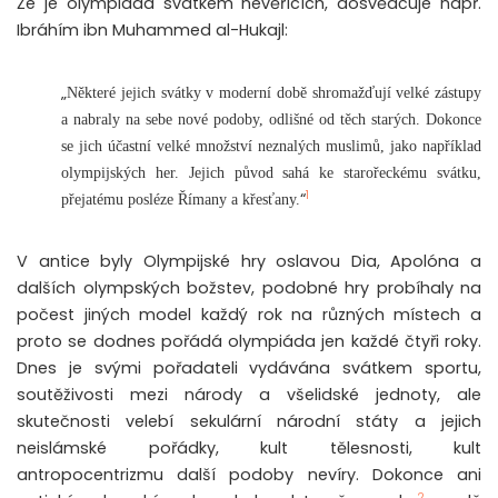
Že je olympiáda svátkem nevěřících, dosvědčuje např.
Ibráhím ibn Muhammed al-Hukajl:
„
Některé jejich svátky v moderní době shromažďují velké zástupy
a nabraly na sebe nové podoby, odlišné od těch starých. Dokonce
se jich účastní velké množství neznalých muslimů, jako například
olympijských her. Jejich původ sahá ke starořeckému svátku,
1
“
přejatému posléze Římany a křesťany.
V antice byly Olympijské hry oslavou Dia, Apolóna a
dalších olympských božstev, podobné hry probíhaly na
počest jiných model každý rok na různých místech a
proto se dodnes pořádá olympiáda jen každé čtyři roky.
Dnes je svými pořadateli vydávána svátkem sportu,
soutěživosti mezi národy a všelidské jednoty, ale
skutečnosti velebí sekulární národní státy a jejich
neislámské pořádky, kult tělesnosti, kult
antropocentrizmu další podoby nevíry. Dokonce ani
2