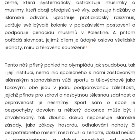
země, která systematicky ostrakizuje muslimky a
muslimy, kteří dbají předpisů své víry, zakazuje hidžáby a
islámské odívání, uplatňuje protiarabský rasizmus,
udržuje své bývalé kolonie v polozávislém postavení a
podporuje genocidu muslimů v Palestině. A přitom
pořádá slavnost, jejímž cílem je údajně oslava všelidské
9
jednoty, míru a férového soutěžení!
Tento náš přísný pohled na olympiádu jak soudobou, tak
i její instituci, nemá nic společného s námi zastávaným
islámským stanoviskem vůči sportu a tělovýchově jako
takovým, obě jsou v jádru podporovanou záležitostí,
jejichž přínos pro zdraví a nezbytnou tělesnou zdatnost a
připravenost je nesmírný. Sport sám o sobě je
bezpochyby dovolen a některý dokonce může být i
chvályhodný, tak dlouho, dokud neporušuje islámské
zásady, jako zákazy hazardu, odhalování nahoty či
bezpotřebného míšení mezi muži a ženami, dokud neústí