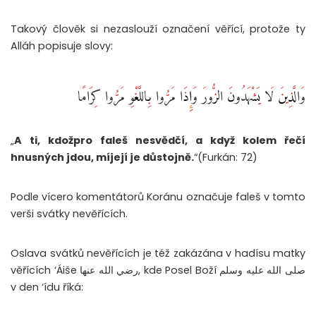
Takový člověk si nezaslouží označení věřící, protože ty
Alláh popisuje slovy:
وَالَّذِينَ لَا يَشْهَدُونَ الزُّورَ وَإِذَا مَرُّوا بِاللَّغْوِ مَرُّوا كِرَامًا
„
A ti, kdožpro faleš nesvědčí, a když kolem řečí
hnusných jdou, míjejí je důstojně.
“(Furkán: 72)
Podle vícero komentátorů Koránu označuje faleš v tomto
verši svátky nevěřících.
Oslava svátků nevěřících je též zakázána v hadísu matky
věřících ‘Áiše رضي الله عنها, kde Posel Boží صلى الله عليه وسلم
v den ‘ídu říká: