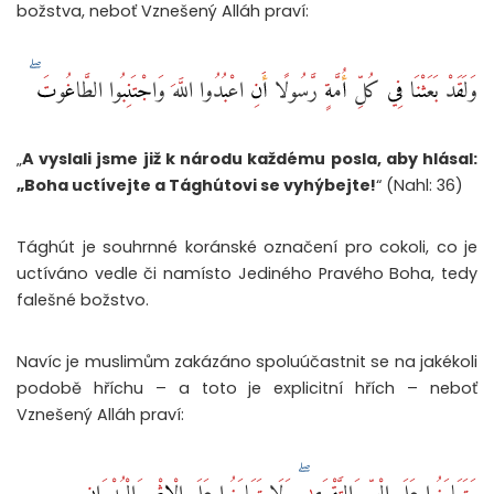
božstva, neboť Vznešený Alláh praví:
وَلَقَدْ بَعَثْنَا فِي كُلِّ أُمَّةٍ رَّسُولًا أَنِ اعْبُدُوا اللَّهَ وَاجْتَنِبُوا الطَّاغُوتَ ۖ
„
A vyslali jsme již k národu každému posla, aby hlásal:
„Boha uctívejte a Tághútovi se vyhýbejte!
“ (Nahl: 36)
Tághút je souhrnné koránské označení pro cokoli, co je
uctíváno vedle či namísto Jediného Pravého Boha, tedy
falešné božstvo.
Navíc je muslimům zakázáno spoluúčastnit se na jakékoli
podobě hříchu – a toto je explicitní hřích – neboť
Vznešený Alláh praví:
وَتَعَاوَنُوا عَلَى الْبِرِّ وَالتَّقْوَىٰ ۖ وَلَا تَعَاوَنُوا عَلَى الْإِثْمِ وَالْعُدْوَانِ