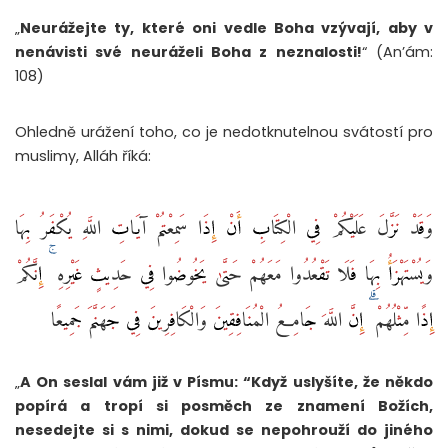
„
Neurážejte ty, které oni vedle Boha vzývají, aby v
nenávisti své neuráželi Boha z neznalosti!
“ (An’ám:
108)
Ohledně urážení toho, co je nedotknutelnou svátostí pro
muslimy, Alláh říká:
وَقَدْ نَزَّلَ عَلَيْكُمْ فِي الْكِتَابِ أَنْ إِذَا سَمِعْتُمْ آيَاتِ اللَّهِ يُكْفَرُ بِهَا
وَيُسْتَهْزَأُ بِهَا فَلَا تَقْعُدُوا مَعَهُمْ حَتَّىٰ يَخُوضُوا فِي حَدِيثٍ غَيْرِهِ ۚ إِنَّكُمْ
إِذًا مِّثْلُهُمْ ۗ إِنَّ اللَّهَ جَامِعُ الْمُنَافِقِينَ وَالْكَافِرِينَ فِي جَهَنَّمَ جَمِيعًا
„
A On seslal vám již v Písmu: “Když uslyšíte, že někdo
popírá a tropí si posměch ze znamení Božích,
nesedejte si s nimi, dokud se nepohrouží do jiného