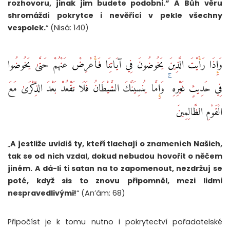
rozhovoru, jinak jim budete podobni.” A Bůh věru
shromáždí pokrytce i nevěřící v pekle všechny
vespolek.
“ (Nisá: 140)
وَإِذَا رَأَيْتَ الَّذِينَ يَخُوضُونَ فِي آيَاتِنَا فَأَعْرِضْ عَنْهُمْ حَتَّىٰ يَخُوضُوا
فِي حَدِيثٍ غَيْرِهِ ۚ وَإِمَّا يُنسِيَنَّكَ الشَّيْطَانُ فَلَا تَقْعُدْ بَعْدَ الذِّكْرَىٰ مَعَ
الْقَوْمِ الظَّالِمِينَ
„
A jestliže uvidíš ty, kteří tlachají o znameních Našich,
tak se od nich vzdal, dokud nebudou hovořit o něčem
jiném. A dá-li ti satan na to zapomenout, nezdržuj se
poté, když sis to znovu připomněl, mezi lidmi
nespravedlivými!
“ (An’ám: 68)
Připočíst je k tomu nutno i pokrytectví pořadatelské