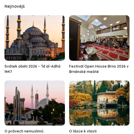
Nejnovějš
Svátek oběti 2026 – ‘Íd al-Adhá
Festival Open House Brno 2026 v
1447
Brněnské mešitě
O právech nemuslimů
O lásce k vlasti