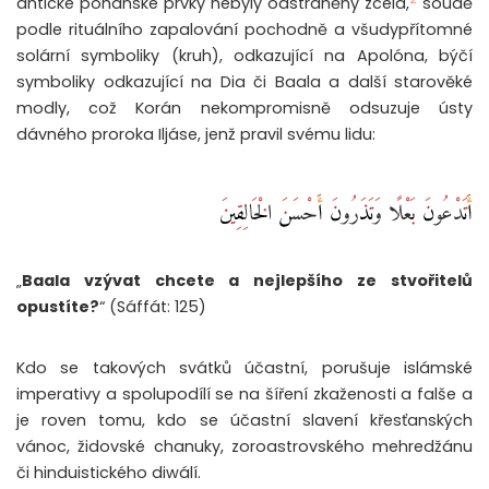
antické pohanské prvky nebyly odstraněny zcela,
soudě
podle rituálního zapalování pochodně a všudypřítomné
solární symboliky (kruh), odkazující na Apolóna, býčí
symboliky odkazující na Dia či Baala a další starověké
modly, což Korán nekompromisně odsuzuje ústy
dávného proroka Iljáse, jenž pravil svému lidu:
أَتَدْعُونَ بَعْلًا وَتَذَرُونَ أَحْسَنَ الْخَالِقِينَ
„
Baala vzývat chcete a nejlepšího ze stvořitelů
opustíte?
“ (Sáffát: 125)
Kdo se takových svátků účastní, porušuje islámské
imperativy a spolupodílí se na šíření zkaženosti a falše a
je roven tomu, kdo se účastní slavení křesťanských
vánoc, židovské chanuky, zoroastrovského mehredžánu
či hinduistického diwálí.