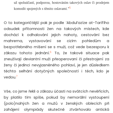
už spoluúčastí, podporou, hostováním takových oslav či prodejem
5
“
komodit spojených s těmito oslavami.
O to kategoričtější pak je podle ‘Abdul’azíze at-Tarífího
odsudek přítomnosti žen na takových místech, kde
dochází k odhalování jejich nahoty, cestování bez
mahrema, vystavování se cizím pohledům a
bezpotřebného míšení se s muži, což vede bezesporu k
6
zákazu tohoto jednání.
To, že takové situace pak
zneužívají deviantní muži přeoperovaní či přestrojení za
ženy či jedinci nevyjasněného pohlaví, je jen důsledkem
těchto selhání dotyčných společností i těch, kdo je
7
vedou.
Vše, co jsme řekli o zákazu účasti na svátcích nevěřících,
by platilo tím spíše, pokud by nemorální vystoupení
(polo)nahých žen a mužů v ženských oblecích při
zahájení olympiády skutečně ztvárňovalo antická