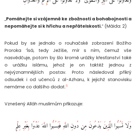
„
Pomáhejte si vzájemně ke zbožnosti a bohabojnosti a
nepomáhejte si k hříchu a nepřátelskosti.
“ (Máida: 2)
Pokud by se jednalo o rouhačské zobrazení Božího
Proroka ‘Ísá, tedy Ježíše, mír s ním, čemuž vše
nasvědčuje, potom by šlo kromě urážky křesťanství také
o urážku islámu, jehož je on taktéž jednou z
nejvýznamnějších postav. Proto následoval příkrý
odsudek i od učenců z al-Azharu, k jejichž stanovisku
8
nemáme co dalšího dodat.
Vznešený Alláh muslimům přikazuje:
وَلَا تَسُبُّوا الَّذِينَ يَدْعُونَ مِن دُونِ اللَّهِ فَيَسُبُّوا اللَّهَ عَدْوًا بِغَيْرِ عِلْمٍ