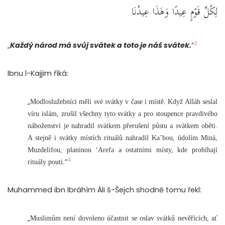
لِكُلِّ قَوْمٍ عِيدًا وَهَذَا عِيدُنَا
3
„
Každý národ má svůj svátek a toto je náš svátek.
“
Ibnu l-Kajjim říká:
„
Modloslužebníci měli své svátky v čase i místě. Když Alláh seslal
víru islám, zrušil všechny tyto svátky a pro stoupence pravdivého
náboženství je nahradil svátkem přerušení půstu a svátkem oběti.
A stejně i svátky místích rituálů nahradil Ka’bou, údolím Miná,
Muzdelifou, planinou ‘Arefa a ostatními místy, kde probíhají
4
“
rituály pouti.
Muhammed ibn Ibráhím Áli š-Šejch shodně tomu řekl:
„
Muslimům není dovoleno účastnit se oslav svátků nevěřících, ať