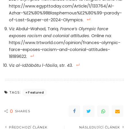
https://www.egypttoday.com/Article/1/133764/Al-
Azhar-%E2%80%98Blasphemous%E2%80%99-parody-
of-Last-Supper-at-2024-Olympics.
Viz Abdul-Wahad, Tariq.
France’s Olympic farce
exposes racism and colonial attitudes
. Online na:
https://www.trtworld.com/opinion/frances-olympic-
farce-exposes-racism-and-colonial-attitudes-
18189622.
Viz
al-Idžábátu l-fásila
, str. 43.
Featured
TAGS:
0
SHARES
PŘEDCHOZÍ ČLÁNEK
NÁSLEDUJÍCÍ ČLÁNEK