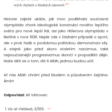
10
“
svých chybách a bludných názorech.
Historie zajisté ukáže, jak moc podléhala současná
olympiáda choré ideologické konstrukci nového lepšího
světa pro nové lepší lidi, asi jako Hitlerova olympiáda v
Berlíně v roce 1936. Nejde zde v žádném případě o sport,
ale v prvé řadě o podobnou politickou demonstraci síly.
A stejně jako před skoro stoletím nacizmus, také
nejsoučasnější progresivizmus skončí v propadlišti dějin.
Naše děti se o tom, dá-li Alláh, jednou budou učit.
Ať nás Alláh chrání před bludem a působením šejtána.
Ámín!
Odpovídal:
Alí Větrovec
Viz
al-Fetáwá
, 3/105.