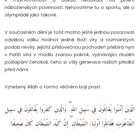
v marnotratnost a dokud neodvádí od plnění
náboženských povinností. Nehovoříme tu o sportu, ale o
olympiádě jako takové.
V současném dění je totiž možno ještě jednou pozorovat
odvěkou válku hodnot jediné Boží víry a rozmanitých
podob nevíry, jejichž příslovečnou pochodeň přebírá nyní
v Paříži víra v modlu zvanou pokrok, vyznávající rituální
pošlapání čehokoli, čeho si ctily generace našich předků
před námi.
Vznešený Alláh o tomto věčném boji praví:
الَّذِينَ آمَنُوا يُقَاتِلُونَ فِي سَبِيلِ اللَّهِ ۖ وَالَّذِينَ كَفَرُوا يُقَاتِلُونَ فِي سَبِيلِ
الطَّاغُوتِ فَقَاتِلُوا أَوْلِيَاءَ الشَّيْطَانِ ۖ إِنَّ كَيْدَ الشَّيْطَانِ كَانَ ضَعِيفًا ‎