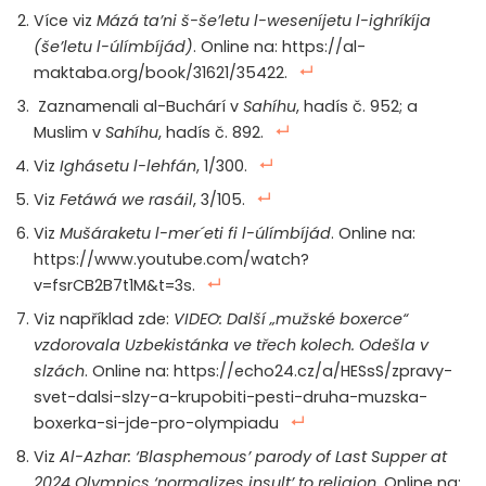
Více viz
Mázá ta’ni š-še’letu l-weseníjetu l-ighríkíja
(še’letu l-úlímbíjád)
. Online na: https://al-
maktaba.org/book/31621/35422.
Zaznamenali al-Buchárí v
Sahíhu
, hadís č. 952; a
Muslim v
Sahíhu
, hadís č. 892.
Viz
Ighásetu l-lehfán
, 1/300.
Viz
Fetáwá we rasáil
, 3/105.
Viz
Mušáraketu l-mer´eti fi l-úlímbíjád
. Online na:
https://www.youtube.com/watch?
v=fsrCB2B7t1M&t=3s.
Viz například zde:
VIDEO: Další „mužské boxerce“
vzdorovala Uzbekistánka ve třech kolech. Odešla v
slzách
. Online na: https://echo24.cz/a/HESsS/zpravy-
svet-dalsi-slzy-a-krupobiti-pesti-druha-muzska-
boxerka-si-jde-pro-olympiadu
Viz
Al-Azhar: ‘Blasphemous’ parody of Last Supper at
2024 Olympics ‘normalizes insult’ to religion
. Online na: