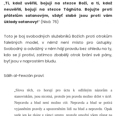
„
Ti, kdož uvěřili, bojují na stezce Boží, a ti, kdož
neuvěřili, bojují na stezce Tághúta. Bojujte proti
přátelům satanovým, vždyť slabé jsou proti vám
úklady satanovy!
“ (Nisá: 76)
Toto je boj svobodných služebníků Božích proti otrokům
falešných model, v němž není místo pro ústupky.
Svobodný a odvážný v něm hájí pravdu bez ohledu na ty,
kdo se jí protiví, zatímco zbabělý otrok brání své pány,
byť jsou v naprostém bludu.
Sálih al-Fewzán praví:
„
Slova těch, co horují pro úctu k odlišným názorům a
stanoviskům, jsou nicotná, protože jen pravdu možno držet v úctě.
Nepravdu a blud není možno ctít. Nepravda a blud se potírá
vyjasněním pravdy a upozorněním lidí na blud a nepravdu. Opak
vede jen ke zkáze v rámci ummy, protože umožní všem zůstat na