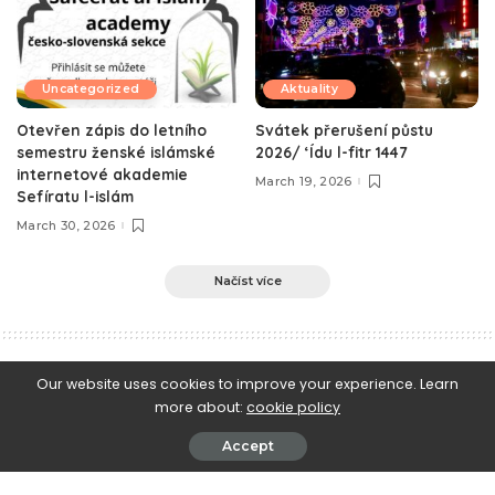
Uncategorized
Aktuality
Otevřen zápis do letního
Svátek přerušení půstu
semestru ženské islámské
2026/ ‘Ídu l-fitr 1447
internetové akademie
March 19, 2026
Sefíratu l-islám
March 30, 2026
Načíst více
e-Islám
>
Blog
>
Islám v praxi
>
Migrantská historka
Our website uses cookies to improve your experience. Learn
more about:
cookie policy
Islám v praxi
Migrantská historka
Accept
August 2, 2024