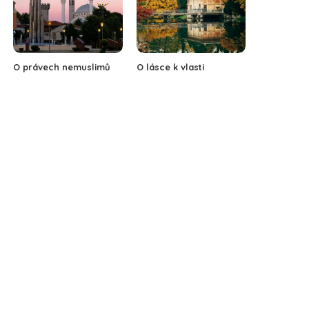
O právech nemuslimů
O lásce k vlasti