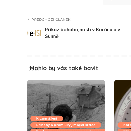
PŘEDCHOZÍ ČLÁNEK
Příkaz bohabojnosti v Koránu a v
Sunně
Mohlo by vás také bavit
K zamyšlení
Příběhy a promluvy jímající srdce
Kor