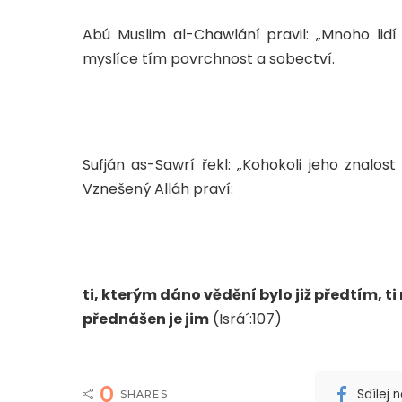
Abú Muslim al-Chawlání pravil: „Mnoho lidí ž
myslíce tím povrchnost a sobectví.
Sufján as-Sawrí řekl: „Kohokoli jeho znal
Vznešený Alláh praví:
ti, kterým dáno vědění bylo již předtím, ti
přednášen je jim
(Isrá´:107)
0
Sdílej
SHARES