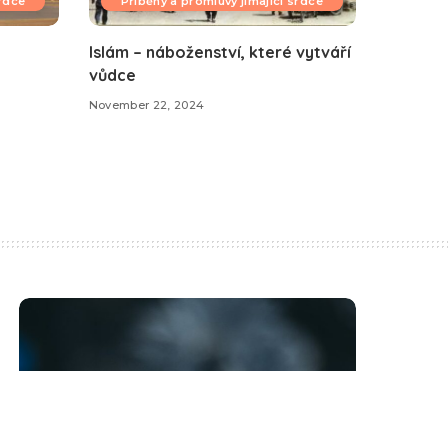
srdce
Příběhy a promluvy jímající srdce
Islám – náboženství, které vytváří
vůdce
November 22, 2024