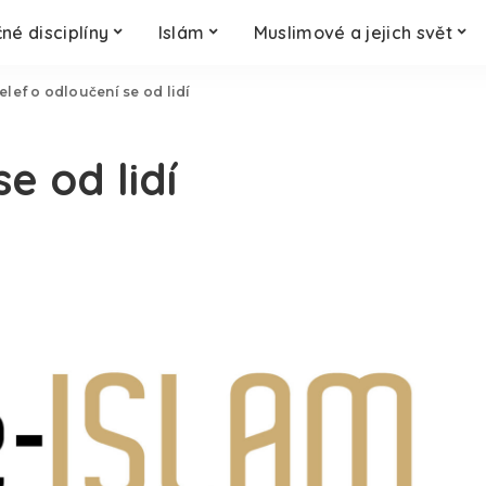
né disciplíny
Islám
Muslimové a jejich svět
elef o odloučení se od lidí
e od lidí