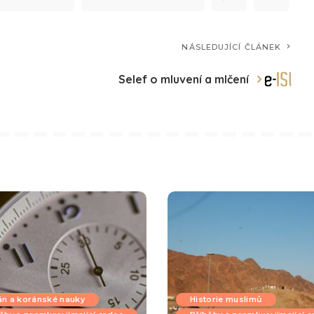
NÁSLEDUJÍCÍ ČLÁNEK
Selef o mluvení a mlčení
án a koránské nauky
Historie muslimů