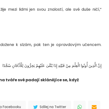
ije mezi lidmi jen svou znalostí, ale své duše ničí,”
ost dožene k slzám, pak ten je opravdovým učencem.
إِنَّ الَّذِينَ أُوتُوا الْعِلْمَ مِنْ قَبْلِهِ إِذَا يُتْلَىٰ عَلَيْهِمْ يَخِرُّونَ لِلْأَذْقَانِ سُجَّدًا
 na tváře své padají sklánějíce se, když
 na Facebooku
Sdílej na Twitter