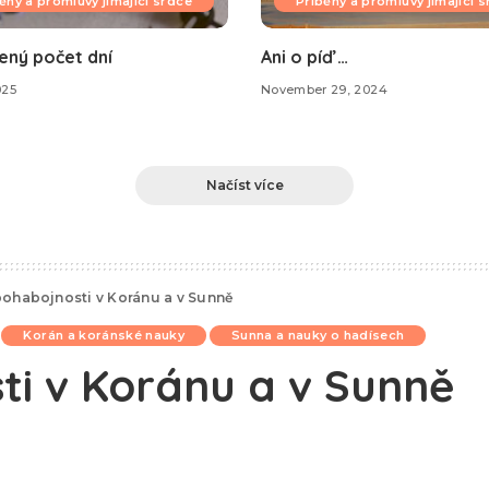
ěhy a promluvy jímající srdce
Příběhy a promluvy jímající 
ený počet dní
Ani o píď …
025
November 29, 2024
Načíst více
bohabojnosti v Koránu a v Sunně
Korán a koránské nauky
Sunna a nauky o hadísech
ti v Koránu a v Sunně