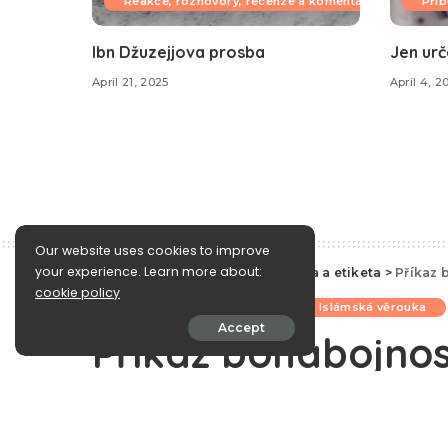
Reakce, rozhovory, recenze a komentáře
Příb
Ibn Džuzejjova prosba
Jen urč
April 21, 2025
April 4, 2
Our website uses cookies to improve
your experience. Learn more about:
e-Islám
>
Blog
>
Islámská morálka a etiketa
>
Příkaz 
cookie policy
Islámská morálka a etiketa
Islámská věrouka
Accept
Příkaz bohabojnos
August 15, 2014