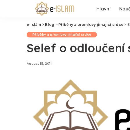
Hlavní
Nauč
e-Islám
>
Blog
>
Příběhy a promluvy jímající srdce
>
S
Příběhy a promluvy jímající srdce
Selef o odloučení s
August 15, 2014