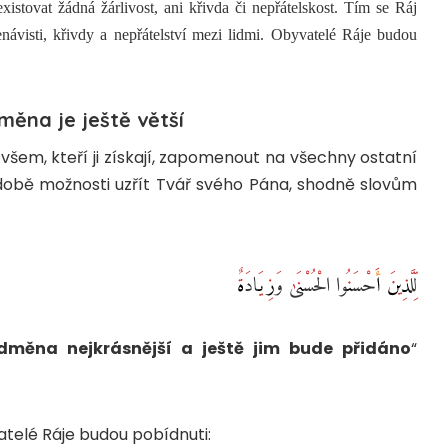
xistovat žádná žárlivost, ani křivda či nepřátelskost. Tím se Ráj
návisti, křivdy a nepřátelství mezi lidmi. Obyvatelé Ráje budou
ěna je ještě větší
šem, kteří ji získají, zapomenout na všechny ostatní
době možnosti uzřít Tvář svého Pána, shodně slovům
لِّلَّذِينَ أَحْسَنُوا الْحُسْنَىٰ وَزِيَادَةٌ
dměna nejkrásnější a ještě jim bude přidáno
“
atelé Ráje budou pobídnuti: