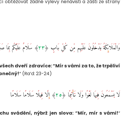
í obtěžovat žádné výlevy nenávisti a zášti ze strany
وَالْمَلَائِكَةُ يَدْخُلُونَ عَلَيْهِم مِّن كُلِّ بَابٍ ‎﴿٢٣﴾‏ سَلَامٌ عَلَيْكُم بِمَا صَبَرْتُمْ ۚ فَنِعْمَ عُقْبَى الدَّارِ ‎
šech dveří zdravíce: “Mír s vámi za to, že trpěliví
konečný!
“ (Ra’d: 23-24)
لَا يَسْمَعُونَ فِيهَا لَغْوًا وَلَا تَأْثِيمًا ‎﴿٢٥﴾‏ إِلَّا قِيلًا سَلَامًا سَلَامًا ‎
chu svádění, nýbrž jen slova: “Mír, mír s vámi!
“