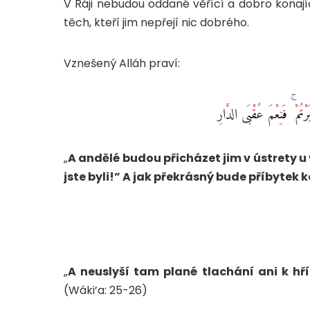
V Ráji nebudou oddané věřící a dobro konajíc
těch, kteří jim nepřejí nic dobrého.
Vznešený Alláh praví:
„
A andělé budou přicházet jim v ústrety u v
jste byli!” A jak překrásný bude příbytek 
„
A neuslyší tam plané tlachání ani k hří
(Wáki’a: 25-26)