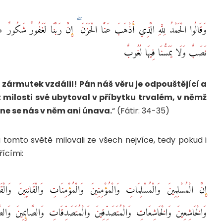
نَصَبٌ وَلَا يَمَسُّنَا فِيهَا لُغُوبٌ ‎
 zármutek vzdálil! Pán náš věru je odpouštějící a
z milosti své ubytoval v příbytku trvalém, v němž
e se nás v něm ani únava.
“ (Fátir: 34-35)
a tomto světě milovali ze všech nejvíce, tedy pokud i
řícími:
إِنَّ الْمُسْلِمِينَ وَالْمُسْلِمَاتِ وَالْمُؤْمِنِينَ وَالْمُؤْمِنَاتِ وَالْقَانِتِينَ وَا
وَالْخَاشِعِينَ وَالْخَاشِعَاتِ وَالْمُتَصَدِّقِينَ وَالْمُتَصَدِّقَاتِ وَالصَّائِمِينَ وَالص