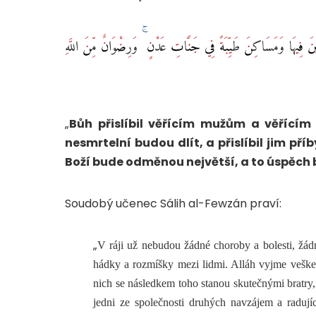
ِينَ فِيهَا وَمَسَاكِنَ طَيِّبَةً فِي جَنَّاتِ عَدْنٍ ۚ وَرِضْوَانٌ مِّنَ اللَّهِ
„
Bůh přislíbil věřícím mužům a věřícím
nesmrtelní budou dlít, a přislíbil jim p
Boží bude odměnou největší, a to úspěch
Soudobý učenec Sálih al-Fewzán praví:
„
V ráji už nebudou žádné choroby a bolesti, žád
hádky a rozmíšky mezi lidmi. Alláh vyjme veškeré
nich se následkem toho stanou skutečnými bratry, 
jedni ze společnosti druhých navzájem a radují