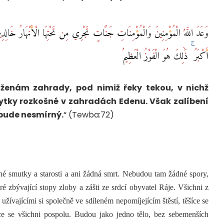
وَعَدَ اللَّهُ الْمُؤْمِنِينَ وَالْمُؤْمِنَاتِ جَنَّاتٍ تَجْرِي مِن تَحْتِهَا الْأَنْهَارُ خَالِد
أَكْبَرُ ۚ ذَٰلِكَ هُوَ الْفَوْزُ الْعَظِيمُ
 ženám zahrady, pod nimiž řeky tekou, v nichž
říbytky rozkošné v zahradách Edenu. Však zalíbení
 bude nesmírný.
“ (Tewba:72)
né smutky a starosti a ani žádná smrt. Nebudou tam žádné spory,
 zbývající stopy zloby a zášti ze srdcí obyvatel Ráje. Všichni z
užívajícími si společně ve sdíleném nepomíjejícím štěstí, těšíce se
ce se všichni pospolu. Budou jako jedno tělo, bez sebemenších