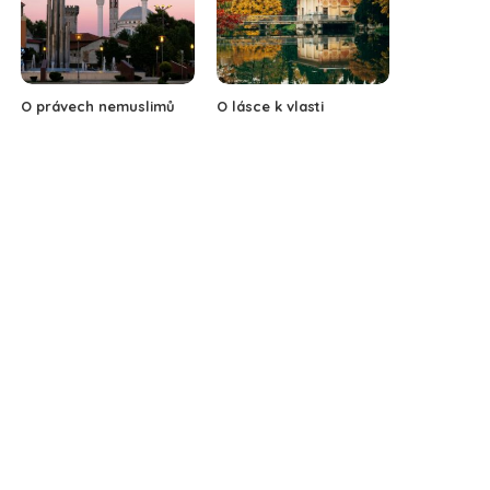
O právech nemuslimů
O lásce k vlasti