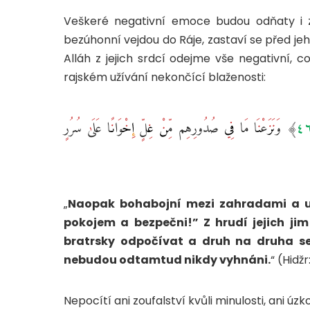
Veškeré negativní emoce budou odňaty i z 
Alláh z jejich srdcí odejme vše negativní, co
rajském užívání nekončící blaženosti:
إِنَّ الْمُتَّقِينَ فِي جَنَّاتٍ وَعُيُونٍ ‎﴿٤٥﴾‏ ادْخُلُوهَا بِسَلَامٍ آمِنِينَ ‎﴿٤٦﴾‏ وَنَزَعْنَا مَا فِي صُدُورِهِم مِّنْ غِلٍّ إِخْوَانًا عَلَىٰ سُرُرٍ
„
Naopak bohabojní mezi zahradami a u
pokojem a bezpečni!” Z hrudí jejich j
bratrsky odpočívat a druh na druha se
nebudou odtamtud nikdy vyhnáni.
“ (Hidž
Nepocítí ani zoufalství kvůli minulosti, ani úz