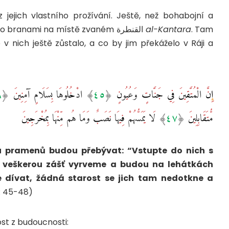
jejich vlastního prožívání. Ještě, než bohabojní a
bezúhonní vejdou do Ráje, zastaví se před jeho branami na místě zvaném القنطرة
al-Kantara
. Tam
 v nich ještě zůstalo, a co by jim překáželo v Ráji a
مُّتَقَابِلِينَ ‎﴿٤٧﴾‏ لَا يَمَسُّهُمْ فِيهَا نَصَبٌ وَمَا هُم مِّنْهَا بِمُخْرَجِينَ ‎
 pramenů budou přebývat: “Vstupte do nich s
im veškerou zášť vyrveme a budou na lehátkách
 dívat, žádná starost se jich tam nedotkne a
r: 45-48)
kost z budoucnosti: