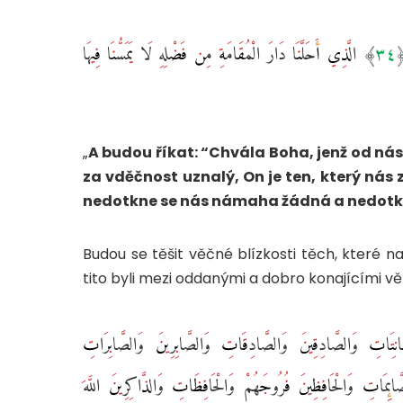
وَقَالُوا الْحَمْدُ لِلَّهِ الَّذِي أَذْهَبَ عَنَّا الْحَزَنَ ۖ إِنَّ رَبَّنَا لَغَفُورٌ شَكُورٌ ‎﴿٣٤﴾‏ الَّذِي أَحَلَّنَا دَارَ الْمُقَامَةِ مِن فَضْلِهِ لَا يَمَسُّنَا فِيهَا
„
A budou říkat: “Chvála Boha, jenž od nás
za vděčnost uznalý, On je ten, který nás 
nedotkne se nás námaha žádná a nedotkn
Budou se těšit věčné blízkosti těch, které n
tito byli mezi oddanými a dobro konajícími vě
لْقَانِتَاتِ وَالصَّادِقِينَ وَالصَّادِقَاتِ وَالصَّابِرِينَ وَالصَّابِرَاتِ
َّائِمَاتِ وَالْحَافِظِينَ فُرُوجَهُمْ وَالْحَافِظَاتِ وَالذَّاكِرِينَ اللَّهَ