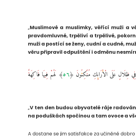
„
Muslimové a muslimky, věřící muži a vě
pravdomluvné, trpěliví a trpělivé, pokor
muži a postící se ženy, cudní a cudné, m
věru připravil odpuštění i odměnu nesmír
إِنَّ أَصْحَابَ الْجَنَّةِ الْيَوْمَ فِي شُغُلٍ فَاكِهُونَ ‎﴿٥٥﴾‏ هُمْ وَأَزْوَاجُهُمْ فِي ظِلَالٍ عَلَى الْأَرَائِكِ مُتَّكِئُونَ ‎﴿٥٦﴾‏ لَهُمْ فِيهَا فَاكِهَةٌ
„
V ten den budou obyvatelé ráje radovánk
na poduškách spočinou a tam ovoce a vše,
A dostane se jim satisfakce za učiněné dobro v