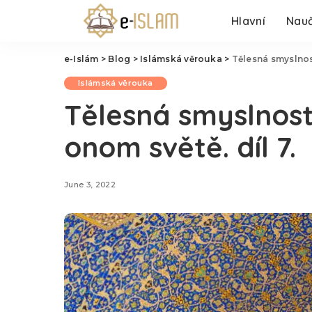
Hlavní
Nauč
e-Islám
>
Blog
>
Islámská věrouka
>
Tělesná smyslnost
Islámská věrouka
Tělesná smyslnost
onom světě. díl 7.
June 3, 2022