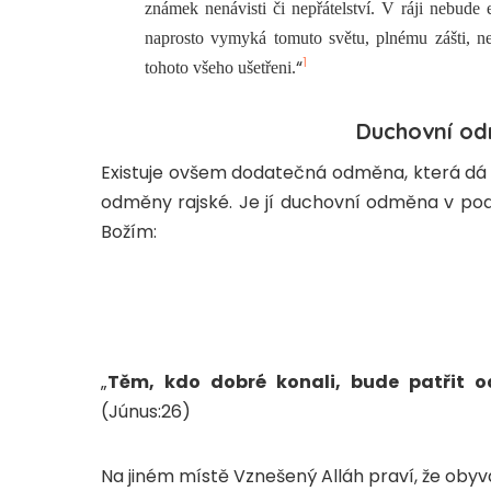
známek nenávisti či nepřátelství. V ráji nebude e
naprosto vymyká tomuto světu, plnému zášti, ne
1
“
tohoto všeho ušetřeni.
Duchovní odm
Existuje ovšem dodatečná odměna, která dá v
odměny rajské. Je jí duchovní odměna v po
Božím:
„
Těm, kdo dobré konali, bude patřit o
(Júnus:26)
Na jiném místě Vznešený Alláh praví, že obyv