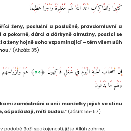
كَثِيرًا وَالذَّاكِرَاتِ أَعَدَّ اللَّهُ لَهُم مَّغْفِرَةً وَأَجْرًا عَظِيمًا ‎
řící ženy, poslušní a poslušné, pravdomluvní a
ní a pokorné, dárci a dárkyně almužny, postící se
uži a ženy hojně Boha vzpomínající – těm všem Bůh
nou.
“ (Ahzáb: 35)
وَلَهُم مَّا يَدَّعُونَ ‎
ami zaměstnáni a oni i manželky jejich ve stínu
 oč požádají, míti budou.
“ (Jásín: 55-57)
 podobě Boží spokojenosti, jíž je Alláh zahrne: