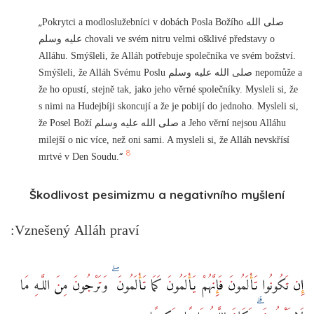
„
Pokrytci a modloslužebníci v dobách Posla Božího صلى الله
عليه وسلم chovali ve svém nitru velmi ošklivé představy o
Alláhu. Smýšleli, že Alláh potřebuje společníka ve svém božství.
Smýšleli, že Alláh Svému Poslu صلى الله عليه وسلم nepomůže a
že ho opustí, stejně tak, jako jeho věrné společníky. Mysleli si, že
s nimi na Hudejbíji skoncují a že je pobijí do jednoho. Mysleli si,
že Posel Boží صلى الله عليه وسلم a Jeho věrní nejsou Alláhu
milejší o nic více, než oni sami. A mysleli si, že Alláh nevskřísí
8
“
mrtvé v Den Soudu.
Škodlivost pesimizmu a negativního myšlení
Vznešený Alláh praví:
إِن تَكُونُوا تَأْلَمُونَ فَإِنَّهُمْ يَأْلَمُونَ كَمَا تَأْلَمُونَ ۖ وَتَرْجُونَ مِنَ اللَّـهِ مَا
لَا يَرْجُونَ ۗ وَكَانَ اللَّـهُ عَلِيمًا حَكِيمًا