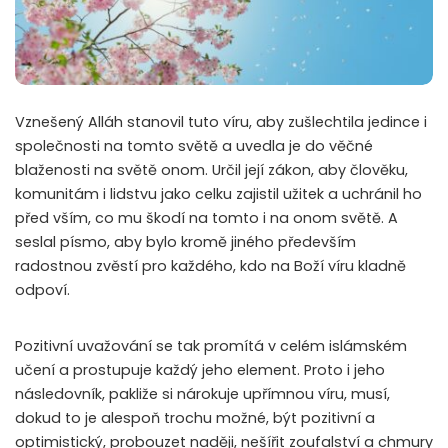
Vznešený Alláh stanovil tuto víru, aby zušlechtila jedince i
společnosti na tomto světě a uvedla je do věčné
blaženosti na světě onom. Určil její zákon, aby člověku,
komunitám i lidstvu jako celku zajistil užitek a uchránil ho
před vším, co mu škodí na tomto i na onom světě. A
seslal písmo, aby bylo kromě jiného především
radostnou zvěstí pro každého, kdo na Boží víru kladně
odpoví.
Pozitivní uvažování se tak promítá v celém islámském
učení a prostupuje každý jeho element. Proto i jeho
následovník, pakliže si nárokuje upřímnou víru, musí,
dokud to je alespoň trochu možné, být pozitivní a
optimistický, probouzet naději, nešířit zoufalství a chmury