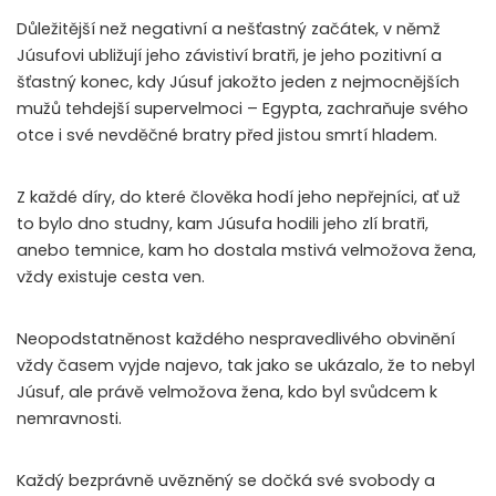
Důležitější než negativní a nešťastný začátek, v němž
Júsufovi ubližují jeho závistiví bratři, je jeho pozitivní a
šťastný konec, kdy Júsuf jakožto jeden z nejmocnějších
mužů tehdejší supervelmoci – Egypta, zachraňuje svého
otce i své nevděčné bratry před jistou smrtí hladem.
Z každé díry, do které člověka hodí jeho nepřejníci, ať už
to bylo dno studny, kam Júsufa hodili jeho zlí bratři,
anebo temnice, kam ho dostala mstivá velmožova žena,
vždy existuje cesta ven.
Neopodstatněnost každého nespravedlivého obvinění
vždy časem vyjde najevo, tak jako se ukázalo, že to nebyl
Júsuf, ale právě velmožova žena, kdo byl svůdcem k
nemravnosti.
Každý bezprávně uvězněný se dočká své svobody a