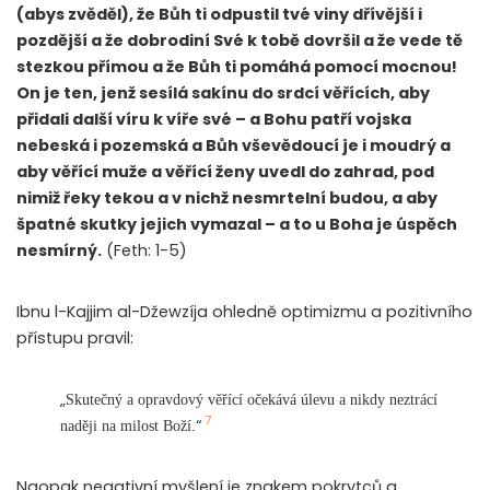
(abys zvěděl), že Bůh ti odpustil tvé viny dřívější i
pozdější a že dobrodiní Své k tobě dovršil a že vede tě
stezkou přímou a že Bůh ti pomáhá pomocí mocnou!
On je ten, jenž sesílá sakínu do srdcí věřících, aby
přidali další víru k víře své – a Bohu patří vojska
nebeská i pozemská a Bůh vševědoucí je i moudrý a
aby věřící muže a věřící ženy uvedl do zahrad, pod
nimiž řeky tekou a v nichž nesmrtelní budou, a aby
špatné skutky jejich vymazal – a to u Boha je úspěch
nesmírný.
(Feth: 1-5)
Ibnu l-Kajjim al-Džewzíja ohledně optimizmu a pozitivního
přístupu pravil:
„
Skutečný a opravdový věřící očekává úlevu a nikdy neztrácí
7
“
naději na milost Boží.
Naopak negativní myšlení je znakem pokrytců a