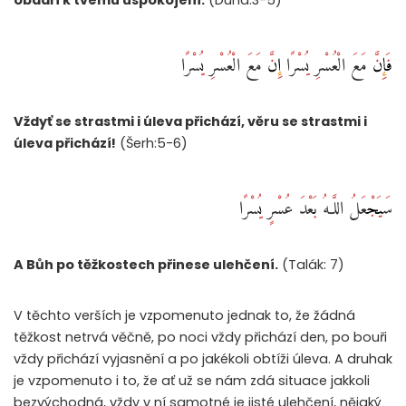
فَإِنَّ مَعَ الْعُسْرِ يُسْرًا إِنَّ مَعَ الْعُسْرِ يُسْرًا
Vždyť se strastmi i úleva přichází, věru se strastmi i
úleva přichází!
(Šerh:5-6)
سَيَجْعَلُ اللَّـهُ بَعْدَ عُسْرٍ يُسْرًا
A Bůh po těžkostech přinese ulehčení.
(Talák: 7)
V těchto verších je vzpomenuto jednak to, že žádná
těžkost netrvá věčně, po noci vždy přichází den, po bouři
vždy přichází vyjasnění a po jakékoli obtíži úleva. A druhak
je vzpomenuto i to, že ať už se nám zdá situace jakkoli
bezvýchodná, vždy v ní samotné je jisté ulehčení, nějaký