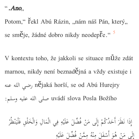
“
Ano.
„
„Potom,“ řekl Abú Rázin, „nám náš Pán, který
5
se směje, žádné dobro nikdy neodepře.“
V kontextu toho, že jakkoli se situace může zdát
marnou, nikdy není beznadějná a vždy existuje i
nějaká horší, se od Abú Hurejry رضي الله عنه
uvádí slova Posla Božího صلى الله عليه وسلم:
‏ إِذَا نَظَرَ أَحَدُكُمْ إِلَى مَنْ فُضِّلَ عَلَيْهِ فِي الْمَالِ وَالْخَلْقِ فَلْيَنْظُرْ
إِلَى مَنْ هُوَ أَسْفَلَ مِنْهُ مِمَّنْ فُضِّلَ عَلَيْهِ ‏