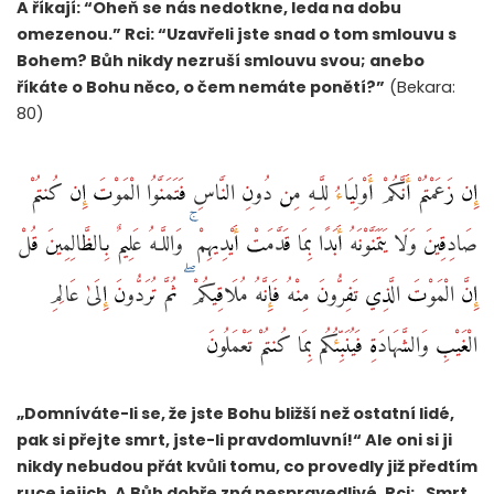
A říkají: “Oheň se nás nedotkne, leda na dobu
omezenou.” Rci: “Uzavřeli jste snad o tom smlouvu s
Bohem? Bůh nikdy nezruší smlouvu svou; anebo
říkáte o Bohu něco, o čem nemáte ponětí?”
(Bekara:
80)
إِن زَعَمْتُمْ أَنَّكُمْ أَوْلِيَاءُ لِلَّـهِ مِن دُونِ النَّاسِ فَتَمَنَّوُا الْمَوْتَ إِن كُنتُمْ
صَادِقِينَ وَلَا يَتَمَنَّوْنَهُ أَبَدًا بِمَا قَدَّمَتْ أَيْدِيهِمْ ۚ وَاللَّـهُ عَلِيمٌ بِالظَّالِمِينَ قُلْ
إِنَّ الْمَوْتَ الَّذِي تَفِرُّونَ مِنْهُ فَإِنَّهُ مُلَاقِيكُمْ ۖ ثُمَّ تُرَدُّونَ إِلَىٰ عَالِمِ
الْغَيْبِ وَالشَّهَادَةِ فَيُنَبِّئُكُم بِمَا كُنتُمْ تَعْمَلُونَ
„Domníváte-li se, že jste Bohu bližší než ostatní lidé,
pak si přejte smrt, jste-li pravdomluvní!“ Ale oni si ji
nikdy nebudou přát kvůli tomu, co provedly již předtím
ruce jejich. A Bůh dobře zná nespravedlivé. Rci: „Smrt,