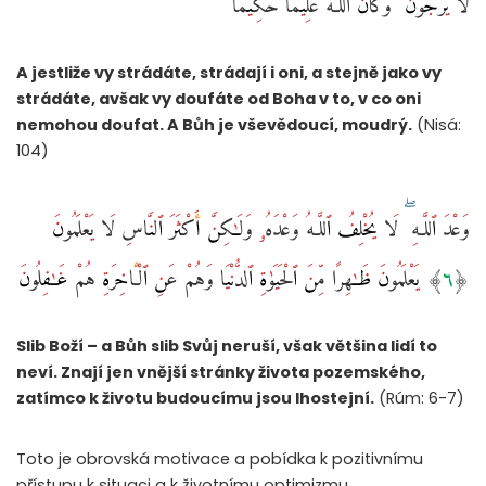
A jestliže vy strádáte, strádají i oni, a stejně jako vy
strádáte, avšak vy doufáte od Boha v to, v co oni
nemohou doufat. A Bůh je vševědoucí, moudrý.
(Nisá:
104)
وَعْدَ ٱللَّـهِ ۖ لَا يُخْلِفُ ٱللَّـهُ وَعْدَهُۥ وَلَـٰكِنَّ أَكْثَرَ ٱلنَّاسِ لَا يَعْلَمُونَ
﴿٦﴾ يَعْلَمُونَ ظَـٰهِرًا مِّنَ ٱلْحَيَوٰةِ ٱلدُّنْيَا وَهُمْ عَنِ ٱلْـَٔاخِرَةِ هُمْ غَـٰفِلُونَ
Slib Boží – a Bůh slib Svůj neruší, však většina lidí to
neví. Znají jen vnější stránky života pozemského,
zatímco k životu budoucímu jsou lhostejní.
(Rúm: 6-7)
Toto je obrovská motivace a pobídka k pozitivnímu
přístupu k situaci a k životnímu optimizmu.