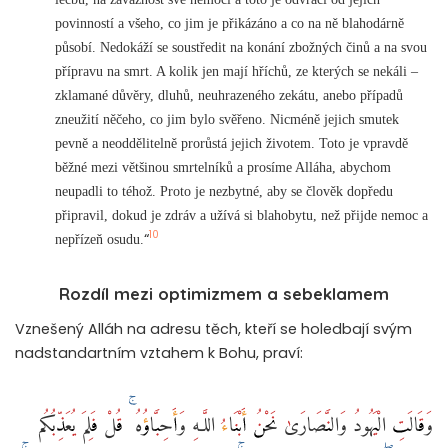
povinností a všeho, co jim je přikázáno a co na ně blahodárně
působí. Nedokáží se soustředit na konání zbožných činů a na svou
přípravu na smrt. A kolik jen mají hříchů, ze kterých se nekáli –
zklamané důvěry, dluhů, neuhrazeného zekátu, anebo případů
zneužití něčeho, co jim bylo svěřeno. Nicméně jejich smutek
pevně a neoddělitelně prorůstá jejich životem. Toto je vpravdě
běžné mezi většinou smrtelníků a prosíme Alláha, abychom
neupadli to téhož. Proto je nezbytné, aby se člověk dopředu
připravil, dokud je zdráv a užívá si blahobytu, než přijde nemoc a
10
“
nepřízeň osudu.
Rozdíl mezi optimizmem a sebeklamem
Vznešený Alláh na adresu těch, kteří se holedbají svým
nadstandartním vztahem k Bohu, praví:
وَقَالَتِ الْيَهُودُ وَالنَّصَارَىٰ نَحْنُ أَبْنَاءُ اللَّـهِ وَأَحِبَّاؤُهُ ۚ قُلْ فَلِمَ يُعَذِّبُكُم