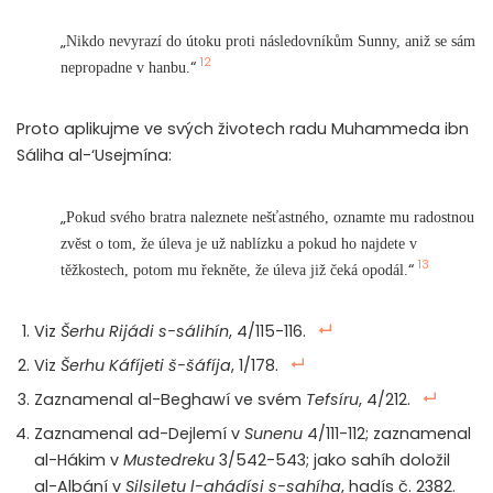
„
Nikdo nevyrazí do útoku proti následovníkům Sunny, aniž se sám
12
“
nepropadne v hanbu.
Proto aplikujme ve svých životech radu Muhammeda ibn
Sáliha al-‘Usejmína:
„
Pokud svého bratra naleznete nešťastného, oznamte mu radostnou
zvěst o tom, že úleva je už nablízku a pokud ho najdete v
13
“
těžkostech, potom mu řekněte, že úleva již čeká opodál.
Viz
Šerhu Rijádi s-sálihín
, 4/115-116.
Viz
Šerhu Káfíjeti š-šáfíja
, 1/178.
Zaznamenal al-Beghawí ve svém
Tefsíru
, 4/212.
Zaznamenal ad-Dejlemí v
Sunenu
4/111-112; zaznamenal
al-Hákim v
Mustedreku
3/542-543; jako sahíh doložil
al-Albání v
Silsiletu l-ahádísi s-sahíha
, hadís č. 2382.