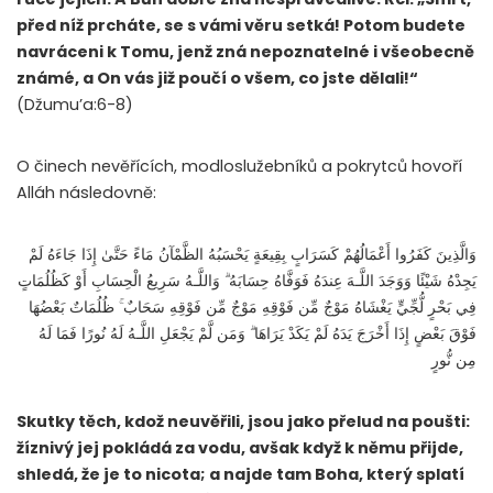
před níž prcháte, se s vámi věru setká! Potom budete
navráceni k Tomu, jenž zná nepoznatelné i všeobecně
známé, a On vás již poučí o všem, co jste dělali!“
(Džumu’a:6-8)
O činech nevěřících, modloslužebníků a pokrytců hovoří
Alláh následovně:
وَالَّذِينَ كَفَرُوا أَعْمَالُهُمْ كَسَرَابٍ بِقِيعَةٍ يَحْسَبُهُ الظَّمْآنُ مَاءً حَتَّىٰ إِذَا جَاءَهُ لَمْ
يَجِدْهُ شَيْئًا وَوَجَدَ اللَّـهَ عِندَهُ فَوَفَّاهُ حِسَابَهُ ۗ وَاللَّـهُ سَرِيعُ الْحِسَابِ أَوْ كَظُلُمَاتٍ
فِي بَحْرٍ لُّجِّيٍّ يَغْشَاهُ مَوْجٌ مِّن فَوْقِهِ مَوْجٌ مِّن فَوْقِهِ سَحَابٌ ۚ ظُلُمَاتٌ بَعْضُهَا
فَوْقَ بَعْضٍ إِذَا أَخْرَجَ يَدَهُ لَمْ يَكَدْ يَرَاهَا ۗ وَمَن لَّمْ يَجْعَلِ اللَّـهُ لَهُ نُورًا فَمَا لَهُ
مِن نُّورٍ
Skutky těch, kdož neuvěřili, jsou jako přelud na poušti:
žíznivý jej pokládá za vodu, avšak když k němu přijde,
shledá, že je to nicota; a najde tam Boha, který splatí