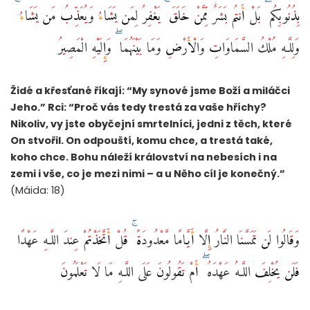
بِذُنُوبِكُم ۖ بَلْ أَنتُم بَشَرٌ مِّمَّنْ خَلَقَ ۚ يَغْفِرُ لِمَن يَشَاءُ وَيُعَذِّبُ مَن يَشَاءُ ۚ
وَلِلَّـهِ مُلْكُ السَّمَاوَاتِ وَالْأَرْضِ وَمَا بَيْنَهُمَا ۖ وَإِلَيْهِ الْمَصِيرُ
Židé a křesťané říkají: “My synové jsme Boží a miláčci
Jeho.” Rci: “Proč vás tedy trestá za vaše hříchy?
Nikoliv, vy jste obyčejní smrtelníci, jedni z těch, které
On stvořil. On odpouští, komu chce, a trestá také,
koho chce. Bohu náleží království na nebesích i na
zemi i vše, co je mezi nimi – a u Něho cíl je konečný.”
(Máida: 18)
وَقَالُوا لَن تَمَسَّنَا النَّارُ إِلَّا أَيَّامًا مَّعْدُودَةً ۚ قُلْ أَتَّخَذْتُمْ عِندَ اللَّـهِ عَهْدًا
فَلَن يُخْلِفَ اللَّـهُ عَهْدَهُ ۖ أَمْ تَقُولُونَ عَلَى اللَّـهِ مَا لَا تَعْلَمُونَ