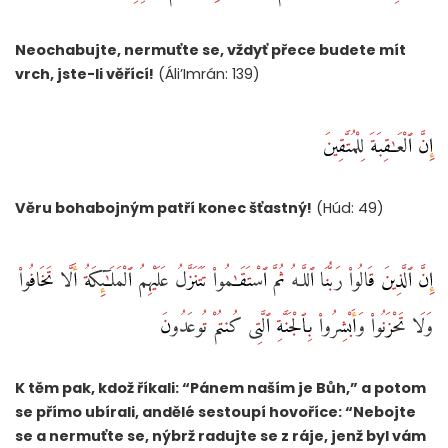
Neochabujte, nermuťte se, vždyť přece budete mít
vrch, jste-li věřící!
(Áli’Imrán: 139)
إِنَّ ٱلْعَـٰقِبَةَ لِلْمُتَّقِينَ
Věru bohabojným patří konec šťastný!
(Húd: 49)
إِنَّ ٱلَّذِينَ قَالُوا۟ رَبُّنَا ٱللَّـهُ ثُمَّ ٱسْتَقَـٰمُوا۟ تَتَنَزَّلُ عَلَيْهِمُ ٱلْمَلَـٰٓئِكَةُ أَلَّا تَخَافُوا۟
وَلَا تَحْزَنُوا۟ وَأَبْشِرُوا۟ بِٱلْجَنَّةِ ٱلَّتِى كُنتُمْ تُوعَدُونَ
K těm pak, kdož říkali: “Pánem naším je Bůh,” a potom
se přímo ubírali, andělé sestoupí hovoříce: “Nebojte
se a nermuťte se, nýbrž radujte se z ráje, jenž byl vám