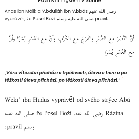
Pozitivní myšlení v Sunně
Anas ibn Málik a ‘Abdulláh ibn ‘Abbás رضي الله عنهم
vyprávěli, že Posel Boží صلى الله عليه وسلم pravil:
أنَّ النَّصْرَ مع الصَّبْرِ والفَرَجَ مع الكَرْبِ وأنَّ مع العُسْرِ يُسْرًا وأنَّ
مع العُسْرِ يُسْرًا
„
Věru vítězství přichází s trpělivostí, úleva s tísní a po
4
těžkosti úleva přichází, po těžkosti úleva přichází.
“
Wekí’ ibn Hudus vyprávěl od svého strýce Abú
Rázina رضي الله عنه, že Posel Boží صلى الله عليه
وسلم pravil: