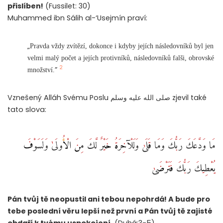
přislíben!
(Fussilet: 30)
Muhammed ibn Sálih al-‘Usejmín praví:
„
Pravda vždy zvítězí, dokonce i kdyby jejích následovníků byl jen
velmi malý počet a jejích protivníků, následovníků falši, obrovské
2
”
množství.
Vznešený Alláh Svému Poslu صلى الله عليه وسلم zjevil také
tato slova:
مَا وَدَّعَكَ رَبُّكَ وَمَا قَلَىٰ وَلَلْآخِرَةُ خَيْرٌ لَّكَ مِنَ الْأُولَىٰ وَلَسَوْفَ
يُعْطِيكَ رَبُّكَ فَتَرْضَىٰ
Pán tvůj tě neopustil ani tebou nepohrdá! A bude pro
tebe poslední věru lepší než první a Pán tvůj tě zajisté
obdaří k tvému uspokojení.
(Duhá:3-5)