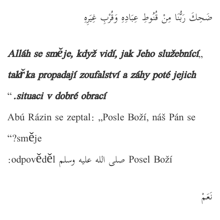
ضَحِكَ رَبُّنَا مِنْ قُنُوطِ عِبَادِهِ وَقُرْبِ غِيَرِهِ ‏
Alláh se směje, když vidí, jak Jeho služebnící
„
takřka propadají zoufalství a záhy poté jejich
“
situaci v dobré obrací.
Abú Rázin se zeptal: „Posle Boží, náš Pán se
směje?“
Posel Boží صلى الله عليه وسلم odpověděl:
نَعَمْ