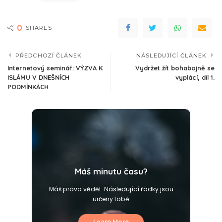
0
SHARES
PŘEDCHOZÍ ČLÁNEK
NÁSLEDUJÍCÍ ČLÁNEK
Internetový seminář: VÝZVA K
Vydržet žít bohabojně se
ISLÁMU V DNEŠNÍCH
vyplácí, díl 1.
PODMÍNKÁCH
Máš minutu času?
Máš právo vědět. Následující řádky jsou
určeny tobě
Learn More