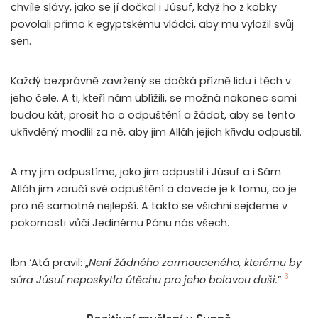
chvíle slávy, jako se jí dočkal i Júsuf, když ho z kobky
povolali přímo k egyptskému vládci, aby mu vyložil svůj
sen.
Každý bezprávně zavržený se dočká přízně lidu i těch v
jeho čele. A ti, kteří nám ublížili, se možná nakonec sami
budou kát, prosit ho o odpuštění a žádat, aby se tento
ukřivděný modlil za ně, aby jim Alláh jejich křivdu odpustil.
A my jim odpustíme, jako jim odpustil i Júsuf a i Sám
Alláh jim zaručí své odpuštění a dovede je k tomu, co je
pro ně samotné nejlepší. A takto se všichni sejdeme v
pokornosti vůči Jedinému Pánu nás všech.
Ibn ‘Atá pravil: „
Není žádného zarmouceného, kterému by
3
súra Júsuf neposkytla útěchu pro jeho bolavou duši.
”