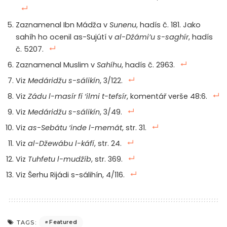
Zaznamenal Ibn Mádža v
Sunenu
, hadís č. 181. Jako
sahíh ho ocenil as-Sujútí v
al-Džámi’u s-saghír
, hadís
č. 5207.
Zaznamenal Muslim v
Sahíhu
, hadís č. 2963.
Viz
Medáridžu s-sálikín
, 3/122.
Viz
Zádu l-masír fí ‘ilmi t-tefsír
, komentář verše 48:6.
Viz
Medáridžu s-sálikín
, 3/49.
Viz
as-Sebátu ‘inde l-memát
, str. 31.
Viz
al-Džewábu l-káfí
, str. 24.
Viz
Tuhfetu l-mudžíb
, str. 369.
Viz Šerhu Rijádi s-sálihín, 4/116.
Featured
TAGS: