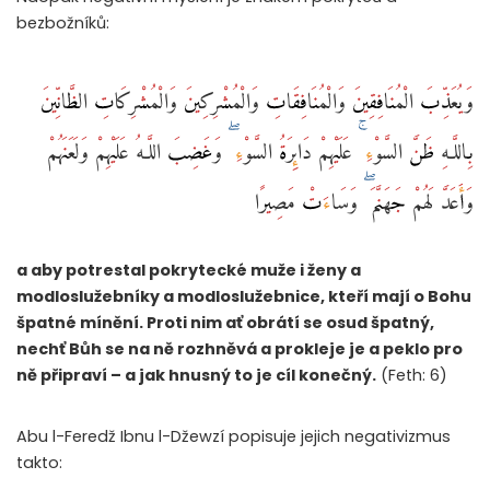
bezbožníků:
وَيُعَذِّبَ الْمُنَافِقِينَ وَالْمُنَافِقَاتِ وَالْمُشْرِكِينَ وَالْمُشْرِكَاتِ الظَّانِّينَ
بِاللَّـهِ ظَنَّ السَّوْءِ ۚ عَلَيْهِمْ دَائِرَةُ السَّوْءِ ۖ وَغَضِبَ اللَّـهُ عَلَيْهِمْ وَلَعَنَهُمْ
وَأَعَدَّ لَهُمْ جَهَنَّمَ ۖ وَسَاءَتْ مَصِيرًا
a aby potrestal pokrytecké muže i ženy a
modloslužebníky a modloslužebnice, kteří mají o Bohu
špatné mínění. Proti nim ať obrátí se osud špatný,
nechť Bůh se na ně rozhněvá a prokleje je a peklo pro
ně připraví – a jak hnusný to je cíl konečný.
(Feth: 6)
Abu l-Feredž Ibnu l-Džewzí popisuje jejich negativizmus
takto: