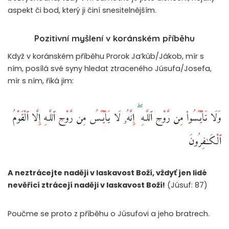
aspekt či bod, který ji činí snesitelnějším.
Pozitivní myšlení v koránském příběhu
Když v koránském příběhu Prorok Ja’kúb/Jákob, mír s
ním, posílá své syny hledat ztraceného Júsufa/Josefa,
mír s ním, říká jim:
وَلَا تَا۟يْـَٔسُوا۟ مِن رَّوْحِ ٱللَّـهِ ۖ إِنَّهُۥ لَا يَا۟يْـَٔسُ مِن رَّوْحِ ٱللَّـهِ إِلَّا ٱلْقَوْمُ
ٱلْكَـٰفِرُونَ
A neztrácejte naději v laskavost Boží, vždyť jen lidé
nevěřící ztrácejí naději v laskavost Boží!
(Júsuf: 87)
Poučme se proto z příběhu o Júsufovi a jeho bratrech.