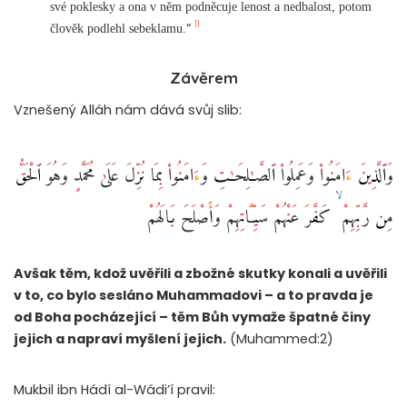
své poklesky a ona v něm podněcuje lenost a nedbalost, potom
11
“
člověk podlehl sebeklamu.
Závěrem
Vznešený Alláh nám dává svůj slib:
وَٱلَّذِينَ ءَامَنُوا۟ وَعَمِلُوا۟ ٱلصَّـٰلِحَـٰتِ وَءَامَنُوا۟ بِمَا نُزِّلَ عَلَىٰ مُحَمَّدٍ وَهُوَ ٱلْحَقُّ
مِن رَّبِّهِمْ ۙ كَفَّرَ عَنْهُمْ سَيِّـَٔاتِهِمْ وَأَصْلَحَ بَالَهُمْ
Avšak těm, kdož uvěřili a zbožné skutky konali a uvěřili
v to, co bylo sesláno Muhammadovi – a to pravda je
od Boha pocházející – těm Bůh vymaže špatné činy
jejich a napraví myšlení jejich.
(Muhammed:2)
Mukbil ibn Hádí al-Wádi’í pravil: