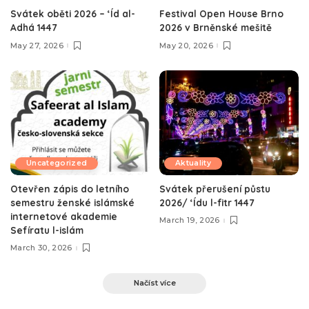
Svátek oběti 2026 – ‘Íd al-
Festival Open House Brno
Adhá 1447
2026 v Brněnské mešitě
May 27, 2026
May 20, 2026
Uncategorized
Aktuality
Otevřen zápis do letního
Svátek přerušení půstu
semestru ženské islámské
2026/ ‘Ídu l-fitr 1447
internetové akademie
March 19, 2026
Sefíratu l-islám
March 30, 2026
Načíst více