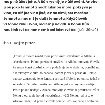
mu plně účet jeho. A Bůh rychlý je v účtování. Anebo
jsou jako temnota nad hlubinou moře: pokrývá je
vlna, za níž jde vlna jiná, a nad nimi jest mračno –
temnota, nad níž je další temnota. Když člověk
vztáhne ruku svou, málem ji nevidí. A komu Bůh
neučinil světlo, ten nemá ani část světla.
(Núr: 39-40)
Ibnu l-Kajjim pravil:
„
Existuje ovšem rozdíl mezi pozitivním smýšlením o Alláhu a
sebeklamem. Pokud pozitivní smýšlení o Alláhu motivuje člověka
ke snaze konat zbožné činy a podněcuje jeho aktivitu, pomáhá mu
a k takovým činům ho nabádá, potom je vše v pořádku. Pokud
naopak způsobuje jeho lenost a setrvalé hřešení, potom se jedná o
sebeklam. Smýšlet pozitivně o Alláhu jest synonymem naděje.
Proto pokud naděje v Alláha motivuje člověka k poslušnosti vůči
Němu a odrazuje ho od neposlušnosti vůči Němu, jedná se o
zdravou naději. A pokud člověk pomocí této své naděje omlouvá