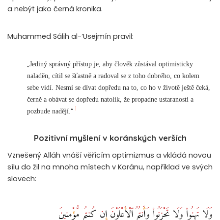
a nebýt jako černá kronika.
Muhammed Sálih al-‘Usejmín pravil:
„
Jediný správný přístup je, aby člověk zůstával optimisticky
naladěn, cítil se šťastně a radoval se z toho dobrého, co kolem
sebe vidí. Nesmí se dívat dopředu na to, co ho v životě ještě čeká,
černě a obávat se dopředu natolik, že propadne ustaranosti a
1
“
pozbude nadějí.
Pozitivní myšlení v koránských verších
Vznešený Alláh vnáší věřícím optimizmus a vkládá novou
sílu do žil na mnoha místech v Koránu, například ve svých
slovech:
وَلَا تَهِنُوا۟ وَلَا تَحْزَنُوا۟ وَأَنتُمُ ٱلْأَعْلَوْنَ إِن كُنتُم مُّؤْمِنِينَ