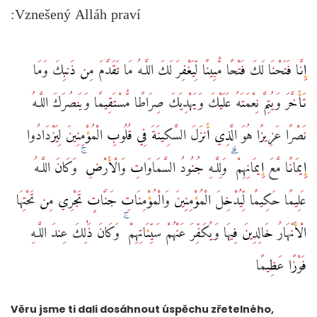
Vznešený Alláh praví:
إِنَّا فَتَحْنَا لَكَ فَتْحًا مُّبِينًا لِّيَغْفِرَ لَكَ اللَّـهُ مَا تَقَدَّمَ مِن ذَنبِكَ وَمَا
تَأَخَّرَ وَيُتِمَّ نِعْمَتَهُ عَلَيْكَ وَيَهْدِيَكَ صِرَاطًا مُّسْتَقِيمًا وَيَنصُرَكَ اللَّـهُ
نَصْرًا عَزِيزًا هُوَ الَّذِي أَنزَلَ السَّكِينَةَ فِي قُلُوبِ الْمُؤْمِنِينَ لِيَزْدَادُوا
إِيمَانًا مَّعَ إِيمَانِهِمْ ۗ وَلِلَّـهِ جُنُودُ السَّمَاوَاتِ وَالْأَرْضِ ۚ وَكَانَ اللَّـهُ
عَلِيمًا حَكِيمًا لِّيُدْخِلَ الْمُؤْمِنِينَ وَالْمُؤْمِنَاتِ جَنَّاتٍ تَجْرِي مِن تَحْتِهَا
الْأَنْهَارُ خَالِدِينَ فِيهَا وَيُكَفِّرَ عَنْهُمْ سَيِّئَاتِهِمْ ۚ وَكَانَ ذَٰلِكَ عِندَ اللَّـهِ
فَوْزًا عَظِيمًا
Věru jsme ti dali dosáhnout úspěchu zřetelného,