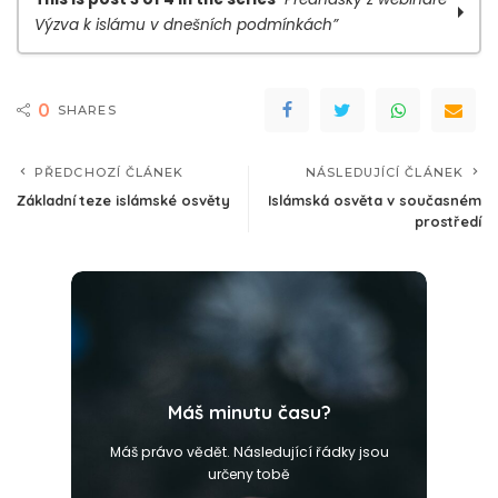
Výzva k islámu v dnešních podmínkách”
Pojem da’wa v islámských naukách
0
Základní teze islámské osvěty
SHARES
Chyby při islámské osvětě
Islámská osvěta v současném prostředí
PŘEDCHOZÍ ČLÁNEK
NÁSLEDUJÍCÍ ČLÁNEK
Základní teze islámské osvěty
Islámská osvěta v současném
prostředí
Máš minutu času?
Máš právo vědět. Následující řádky jsou
určeny tobě