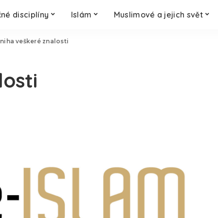
né disciplíny
Islám
Muslimové a jejich svět
niha veškeré znalosti
osti