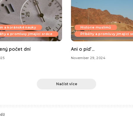
án a koránské nauky
Historie muslimů
ěhy a promluvy jímající srdce
Příběhy a promluvy jímající 
ený počet dní
Ani o píď …
025
November 29, 2024
Načíst více
ádž