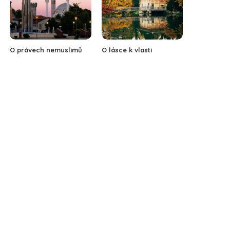
O právech nemuslimů
O lásce k vlasti