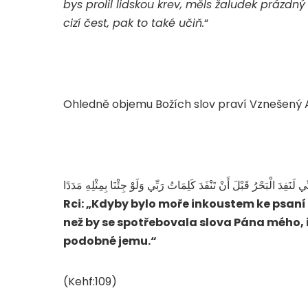
bys prolil lidskou krev, měls žaludek prázdn
cizí čest, pak to také učiň.
“
Ohledně objemu Božích slov praví Vznešený A
 لَنَفِدَ الْبَحْرُ قَبْلَ أَنْ تَنْفَدَ كَلِمَاتُ رَبِّي وَلَوْ جِئْنَا بِمِثْلِهِ مَدَدًا
Rci: „Kdyby bylo moře inkoustem ke psaní
než by se spotřebovala slova Pána mého, 
podobné jemu.“
(Kehf:109)