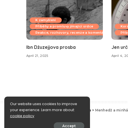
K zamyšlení
Příběhy a promluvy jímající srdce
Kor
Reakce, rozhovory, recenze a komentáře
Příb
Ibn Džuzejjova prosba
Jen urč
April 21, 2025
April 4, 2
Our website uses cookies to improve
your experience. Learn more about:
e-Islám
>
Blog
>
Islámská věrouka
>
Menhedž a minh
cookie policy
Islámská věrouka
Accept