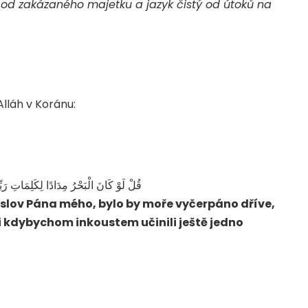
ý od zakázaného majetku a jazyk čistý od útoků na
lláh v Koránu:
قُلْ لَوْ كَانَ الْبَحْرُ مِدَادًا لِكَلِمَاتِ رَبِّي
 slov Pána mého, bylo by moře vyčerpáno dříve,
i kdybychom inkoustem učinili ještě jedno