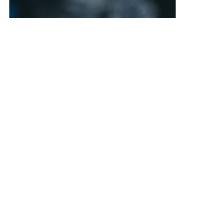
Máš minutu času?
Máš právo vědět. Následující řádky jsou
určeny tobě
Learn More