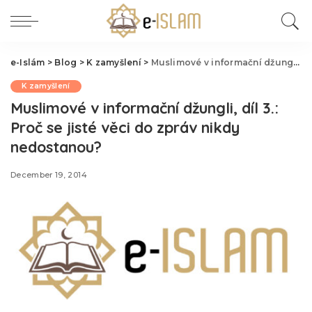
e-Islám
>
Blog
>
K zamyšlení
>
Muslimové v informační džungli, díl 3.: Proč se jisté věci do zpráv nikdy nedostanou?
K zamyšlení
Muslimové v informační džungli, díl 3.:
Proč se jisté věci do zpráv nikdy
nedostanou?
December 19, 2014