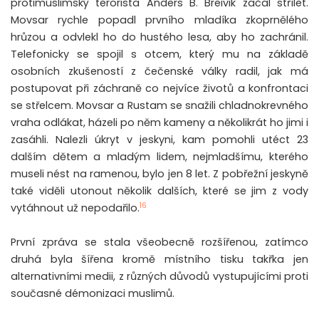
protimuslimský terorista Anders B. Breivik začal střílet.
Movsar rychle popadl prvního mladíka zkoprnělého
hrůzou a odvlekl ho do hustého lesa, aby ho zachránil.
Telefonicky se spojil s otcem, který mu na základě
osobních zkušeností z čečenské války radil, jak má
postupovat při záchraně co nejvíce životů a konfrontaci
se střelcem. Movsar a Rustam se snažili chladnokrevného
vraha odlákat, házeli po něm kameny a několikrát ho jimi i
zasáhli. Nalezli úkryt v jeskyni, kam pomohli utéct 23
dalším dětem a mladým lidem, nejmladšímu, kterého
museli nést na ramenou, bylo jen 8 let. Z pobřežní jeskyně
také viděli utonout několik dalších, které se jim z vody
16
vytáhnout už nepodařilo.
První zpráva se stala všeobecně rozšířenou, zatímco
druhá byla šířena kromě místního tisku takřka jen
alternativními medii, z různých důvodů vystupujícími proti
současné démonizaci muslimů.