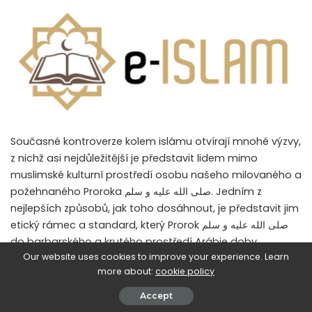
Současné kontroverze kolem islámu otvírají mnohé výzvy,
z nichž asi nejdůležitější je představit lidem mimo
muslimské kulturní prostředí osobu našeho milovaného a
požehnaného Proroka صلى الله عليه و سلم. Jedním z
nejlepších způsobů, jak toho dosáhnout, je představit jim
etický rámec a standard, který Prorok صلى الله عليه و سلم
do barbarského a krutého prostředí Arábie doby
Our website uses cookies to improve your experience. Learn
nevědomosti (arab.
more about:
cookie policy
Accept
Současné kontroverze kolem islámu otvírají mnohé výzvy,