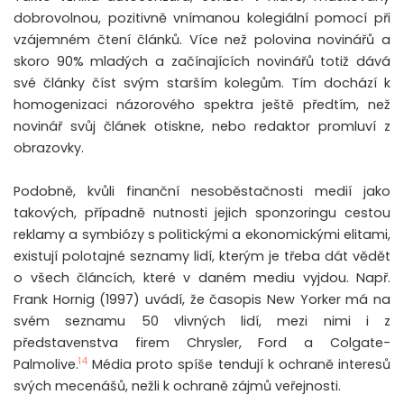
dobrovolnou, pozitivně vnímanou kolegiální pomocí při
vzájemném čtení článků. Více než polovina novinářů a
skoro 90% mladých a začínajících novinářů totiž dává
své články číst svým starším kolegům. Tím dochází k
homogenizaci názorového spektra ještě předtím, než
novinář svůj článek otiskne, nebo redaktor promluví z
obrazovky.
Podobně, kvůli finanční nesoběstačnosti medií jako
takových, případně nutnosti jejich sponzoringu cestou
reklamy a symbiózy s politickými a ekonomickými elitami,
existují polotajné seznamy lidí, kterým je třeba dát vědět
o všech článcích, které v daném mediu vyjdou. Např.
Frank Hornig (1997) uvádí, že časopis New Yorker má na
svém seznamu 50 vlivných lidí, mezi nimi i z
představenstva firem Chrysler, Ford a Colgate-
14
Palmolive.
Média proto spíše tendují k ochraně interesů
svých mecenášů, nežli k ochraně zájmů veřejnosti.