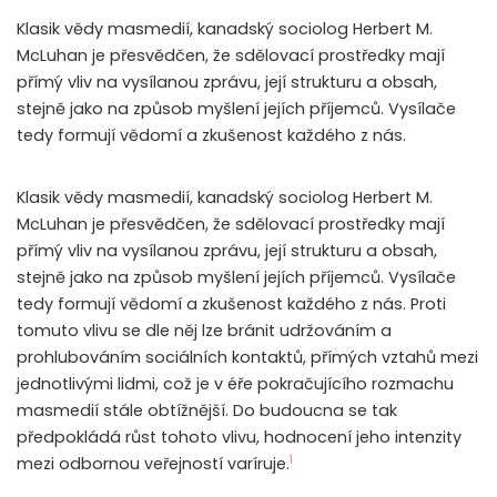
Klasik vědy masmedií, kanadský sociolog Herbert M.
McLuhan je přesvědčen, že sdělovací prostředky mají
přímý vliv na vysílanou zprávu, její strukturu a obsah,
stejně jako na způsob myšlení jejích příjemců. Vysílače
tedy formují vědomí a zkušenost každého z nás.
Klasik vědy masmedií, kanadský sociolog Herbert M.
McLuhan je přesvědčen, že sdělovací prostředky mají
přímý vliv na vysílanou zprávu, její strukturu a obsah,
stejně jako na způsob myšlení jejích příjemců. Vysílače
tedy formují vědomí a zkušenost každého z nás. Proti
tomuto vlivu se dle něj lze bránit udržováním a
prohlubováním sociálních kontaktů, přímých vztahů mezi
jednotlivými lidmi, což je v éře pokračujícího rozmachu
masmedií stále obtížnější. Do budoucna se tak
předpokládá růst tohoto vlivu, hodnocení jeho intenzity
1
mezi odbornou veřejností varíruje.