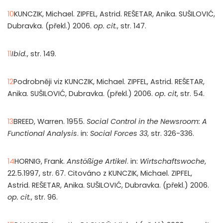
10
KUNCZIK, Michael. ZIPFEL, Astrid. REŠETAR, Anika. SUŠILOVIĆ,
Dubravka. (překl.) 2006.
op. cit.
, str. 147.
11
Ibid.
, str. 149.
12
Podrobněji viz KUNCZIK, Michael. ZIPFEL, Astrid. REŠETAR,
Anika. SUŠILOVIĆ, Dubravka. (překl.) 2006.
op. cit
, str. 54.
13
BREED, Warren. 1955.
Social Control in the Newsroom: A
Functional Analysis
. in:
Social Forces 33
, str. 326-336.
14
HORNIG, Frank.
Anstößige Artikel
. in:
Wirtschaftswoche
,
22.5.1997, str. 67. Citováno z KUNCZIK, Michael. ZIPFEL,
Astrid. REŠETAR, Anika. SUŠILOVIĆ, Dubravka. (překl.) 2006.
op. cit.
, str. 96.