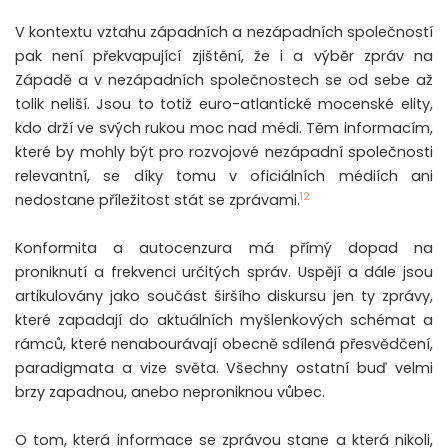
V kontextu vztahu západních a nezápadních společností
pak není překvapující zjištění, že i a výběr zpráv na
Západě a v nezápadních společnostech se od sebe až
tolik neliší. Jsou to totiž euro-atlantické mocenské elity,
kdo drží ve svých rukou moc nad médi. Těm informacím,
které by mohly být pro rozvojové nezápadní společnosti
relevantní, se díky tomu v oficiálních médiích ani
12
nedostane příležitost stát se zprávami.
Konformita a autocenzura má přímý dopad na
proniknutí a frekvenci určitých správ. Uspějí a dále jsou
artikulovány jako součást širšího diskursu jen ty zprávy,
které zapadají do aktuálních myšlenkových schémat a
rámců, které nenabourávají obecně sdílená přesvědčení,
paradigmata a vize světa. Všechny ostatní buď velmi
brzy zapadnou, anebo neproniknou vůbec.
O tom, která informace se zprávou stane a která nikoli,