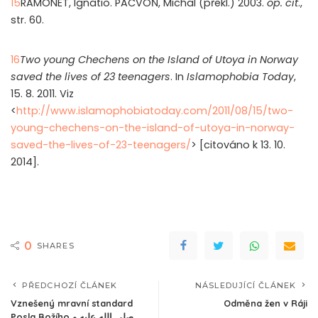
15
RAMONET, Ignatio. PACVOŇ, Michal (překl.) 2003.
op. cit
.,
str. 60.
16
Two
y
oung Chechens on the
I
sland of Utoya in Norway
s
aved the
l
ives of 23
t
eenagers
. In
Islamophobia Today
,
15. 8. 2011. Viz
<
http://www.islamophobiatoday.com/2011/08/15/two-
young-chechens-on-the-island-of-utoya-in-norway-
saved-the-lives-of-23-teenagers/
> [citováno k 13. 10.
2014].
0
SHARES
PŘEDCHOZÍ ČLÁNEK
NÁSLEDUJÍCÍ ČLÁNEK
Vznešený mravní standard
Odměna žen v Ráji
Posla Božího صلى الله عليه و