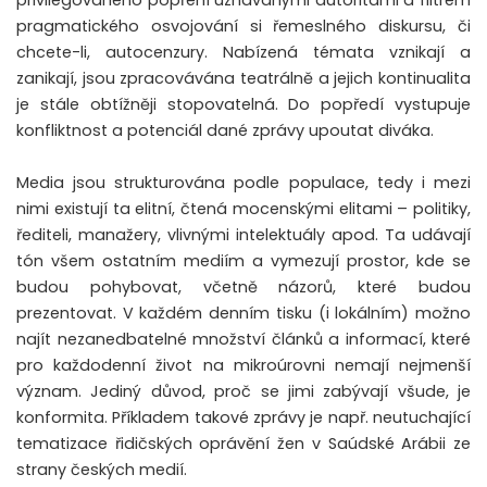
privilegovaného popření uznávanými autoritami a filtrem
pragmatického osvojování si řemeslného diskursu, či
chcete-li, autocenzury. Nabízená témata vznikají a
zanikají, jsou zpracovávána teatrálně a jejich kontinualita
je stále obtížněji stopovatelná. Do popředí vystupuje
konfliktnost a potenciál dané zprávy upoutat diváka.
Media jsou strukturována podle populace, tedy i mezi
nimi existují ta elitní, čtená mocenskými elitami – politiky,
řediteli, manažery, vlivnými intelektuály apod. Ta udávají
tón všem ostatním mediím a vymezují prostor, kde se
budou pohybovat, včetně názorů, které budou
prezentovat. V každém denním tisku (i lokálním) možno
najít nezanedbatelné množství článků a informací, které
pro každodenní život na mikroúrovni nemají nejmenší
význam. Jediný důvod, proč se jimi zabývají všude, je
konformita. Příkladem takové zprávy je např. neutuchající
tematizace řidičských oprávění žen v Saúdské Arábii ze
strany českých medií.