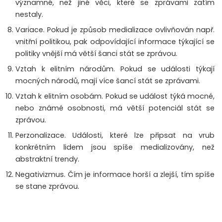
významné, než jiné věci, které se zprávami zatím
nestaly.
Variace. Pokud je způsob medializace ovlivňován např.
vnitřní politikou, pak odpovídající informace týkající se
politiky vnější má větší šanci stát se zprávou.
Vztah k elitním národům. Pokud se události týkají
mocných národů, mají více šancí stát se zprávami.
Vztah k elitním osobám. Pokud se událost týká mocné,
nebo známé osobnosti, má větší potenciál stát se
zprávou.
Perzonalizace. Události, které lze připsat na vrub
konkrétním lidem jsou spíše medializovány, než
abstraktní trendy.
Negativizmus. Čím je informace horší a zlejší, tím spíše
se stane zprávou.