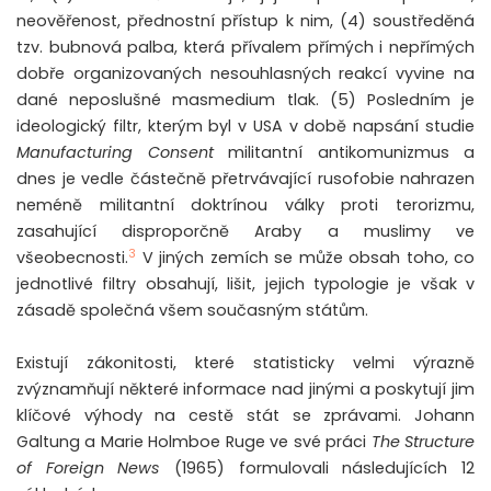
neověřenost, přednostní přístup k nim, (4) soustředěná
tzv. bubnová palba, která přívalem přímých i nepřímých
dobře organizovaných nesouhlasných reakcí vyvine na
dané neposlušné masmedium tlak. (5) Posledním je
ideologický filtr, kterým byl v USA v době napsání studie
Manufacturing Consent
militantní antikomunizmus a
dnes je vedle částečně přetrvávající rusofobie nahrazen
neméně militantní doktrínou války proti terorizmu,
zasahující disproporčně Araby a muslimy ve
3
všeobecnosti.
V jiných zemích se může obsah toho, co
jednotlivé filtry obsahují, lišit, jejich typologie je však v
zásadě společná všem současným státům.
Existují zákonitosti, které statisticky velmi výrazně
zvýznamňují některé informace nad jinými a poskytují jim
klíčové výhody na cestě stát se zprávami. Johann
Galtung a Marie Holmboe Ruge ve své práci
The Structure
of Foreign News
(1965) formulovali následujících 12