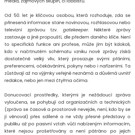
media, zájmových skupin, či lobbistů.
Od 50. let je klíčovou osobou, která rozhoduje, zda se
přinesená informace stane novinovou, rozhlasovou nebo
televizní zprávou tzv.
gatekeeper
. Některé zprávy
zastavuje a jiné propouští, dle předem daného klíče. Není
to specifická funkce ani profese, může jím být kdokoli,
kdo v načrtnutém schématu vzniku nové zprávy získá
dostatečně velký vliv, který prosazuje svými přáními,
preferencemi, očekáváními, pokyny nebo i nařízeními. Ta
zůstávají až na výjimky veřejně neznámá a důvěrná uvnitř
redakce, nebo jen mezi čtyřma očima.
Donucovací prostředky, kterými je nežádoucí zpráva
vyloučena, se pohybují od organizačních a technických
(zpráva se časově a prostorově nevejde, není, kdo by se
jí věnoval) přes sdílené a ne vždy přesné představy o
publiku až po pasivní vztah vůči nabízeným informacím,
které nejsou prošetřovány a není pátráno po jejich