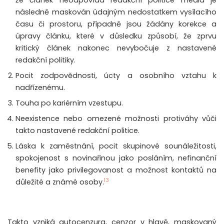
že článek neodpovídá redakční politice media je
následně maskován údajným nedostatkem vysílacího
času či prostoru, případně jsou žádány korekce a
úpravy článku, které v důsledku způsobí, že zprvu
kritický článek nakonec nevybočuje z nastavené
redakční politiky.
Pocit zodpovědnosti, úcty a osobního vztahu k
nadřízenému.
Touha po kariérním vzestupu.
Neexistence nebo omezené možnosti protiváhy vůči
takto nastavené redakční politice.
Láska k zaměstnání, pocit skupinové sounáležitosti,
spokojenost s novinařinou jako posláním, nefinanční
benefity jako privilegovanost a možnost kontaktů na
13
důležité a známé osoby.
Takto vzniká autocenzura, cenzor v hlavě, maskovaný