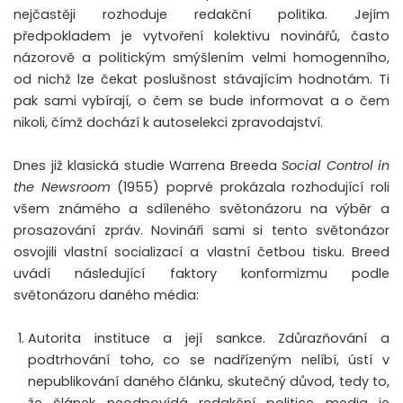
nejčastěji rozhoduje redakční politika. Jejím
předpokladem je vytvoření kolektivu novinářů, často
názorově a politickým smýšlením velmi homogenního,
od nichž lze čekat poslušnost stávajícím hodnotám. Ti
pak sami vybírají, o čem se bude informovat a o čem
nikoli, čímž dochází k autoselekci zpravodajství.
Dnes již klasická studie Warrena Breeda
Social Control in
the Newsroom
(1955) poprvé prokázala rozhodující roli
všem známého a sdíleného světonázoru na výběr a
prosazování zpráv. Novináři sami si tento světonázor
osvojili vlastní socializací a vlastní četbou tisku. Breed
uvádí následující faktory konformizmu podle
světonázoru daného média:
Autorita instituce a její sankce. Zdůrazňování a
podtrhování toho, co se nadřízeným nelíbí, ústí v
nepublikování daného článku, skutečný důvod, tedy to,