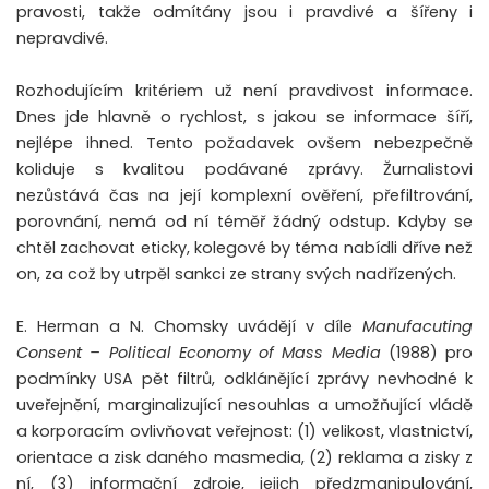
pravosti, takže odmítány jsou i pravdivé a šířeny i
nepravdivé.
Rozhodujícím kritériem už není pravdivost informace.
Dnes jde hlavně o rychlost, s jakou se informace šíří,
nejlépe ihned. Tento požadavek ovšem nebezpečně
koliduje s kvalitou podávané zprávy. Žurnalistovi
nezůstává čas na její komplexní ověření, přefiltrování,
porovnání, nemá od ní téměř žádný odstup. Kdyby se
chtěl zachovat eticky, kolegové by téma nabídli dříve než
on, za což by utrpěl sankci ze strany svých nadřízených.
E. Herman a N. Chomsky uvádějí v díle
Manufacuting
Consent – Political Economy of Mass Media
(1988) pro
podmínky USA pět filtrů, odklánějící zprávy nevhodné k
uveřejnění, marginalizující nesouhlas a umožňující vládě
a korporacím ovlivňovat veřejnost: (1) velikost, vlastnictví,
orientace a zisk daného masmedia, (2) reklama a zisky z
ní, (3) informační zdroje, jejich předzmanipulování,