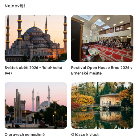
Nejnovějš
Svátek oběti 2026 – ‘Íd al-Adhá
Festival Open House Brno 2026 v
1447
Brněnské mešitě
O právech nemuslimů
O lásce k vlasti