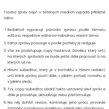
Tvorba zpráv např. v tištěných mediích vypadá přibližně
takto:
Redaktoři vypracují původní zprávu podle tématu
editora, respektive editorovi nabídnou vlastní téma.
Editor zprávy posuzuje a podle potřeby je rediguje.
Vše se podstupuje copy-tasterovi, člověku, který určí,
na kterých zprávách se bude ještě dále pracovat a na
kterých už ne.
Hlavní subeditor, který je v kontaktu s hlavní redakcí,
určí které zprávy pustí dále, v jakém pořadí, rozsahu a
v jakém sledu.
Tzv. copy-subeditor obdrží takto ustavený sled zpráv a
dále je prověřuje, aktualizuje nebo přeformuluje.
Na něj dohlíží revizor, kontroluje jeho práci, provede
formální a jazykovou korekturu, stejně jako obsahovou.