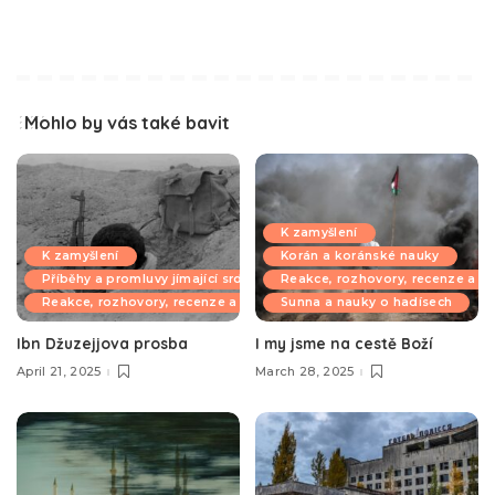
Mohlo by vás také bavit
K zamyšlení
K zamyšlení
Korán a koránské nauky
Příběhy a promluvy jímající srdce
Reakce, rozhovory, recenze a k
Reakce, rozhovory, recenze a komentáře
Sunna a nauky o hadísech
Ibn Džuzejjova prosba
I my jsme na cestě Boží
April 21, 2025
March 28, 2025