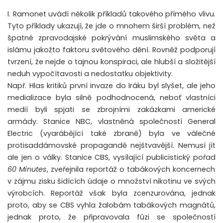
I. Ramonet uvádí několik příkladů takového přímého vlivu.
Tyto příklady ukazují, že jde o mnohem širší problém, než
špatné zpravodajské pokrývání muslimského světa a
islámu jakožto faktoru světového dění. Rovněž podporují
tvrzení, že nejde o tajnou konspiraci, ale hlubší a složitější
neduh vypočítavosti a nedostatku objektivity.
Např. Hlas kritiků první invaze do Iráku byl slyšet, ale jeho
medializace byla silně podhodnocená, neboť vlastníci
medií byli spjati se zbrojními zakázkami americké
armády. Stanice NBC, vlastněná společností General
Electric (vyarábějící také zbraně) byla ve válečné
protisaddámovské propagandě nejštvavější. Nemusí jít
ale jen o války. Stanice CBS, vysílající publicistický pořad
60 Minutes
, zveřejnila reportáž o tabákových koncernech
v zájmu zisku šidících údaje o množství nikotinu ve svých
výrobcích. Reportáž však byla zcenzurována, jednak
proto, aby se CBS vyhla žalobám tabákových magnátů,
jednak proto, že připravovala fúzi se společností