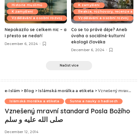
Historie muslimů
K zamyšlení
K zamyšlení
Reakce, rozhovory, recenze a k
Vzdělávání a osobní rozvoj
Vzdělávání a osobní rozvoj
Nepokazilo se celkem nic – a
Co se to právě děje? Aneb
i přesto se nedaří
úvaha o sociálně-kulturní
ekologii člověka
December 6, 2024
December 6, 2024
Načíst více
e-Islám
>
Blog
>
Islámská morálka a etiketa
>
Islámská morálka a etiketa
Sunna a nauky o hadísech
Vznešený mravní standard Posla Božího
صلى الله عليه و سلم
December 12, 2014