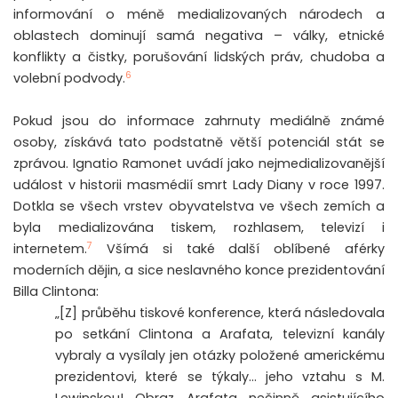
informování o méně medializovaných národech a
oblastech dominují samá negativa – války, etnické
konflikty a čistky, porušování lidských práv, chudoba a
6
volební podvody.
Pokud jsou do informace zahrnuty mediálně známé
osoby, získává tato podstatně větší potenciál stát se
zprávou. Ignatio Ramonet uvádí jako nejmedializovanější
událost v historii masmédií smrt Lady Diany v roce 1997.
Dotkla se všech vrstev obyvatelstva ve všech zemích a
byla medializována tiskem, rozhlasem, televizí i
7
internetem.
Všímá si také další oblíbené aférky
moderních dějin, a sice neslavného konce prezidentování
Billa Clintona:
„[Z] průběhu tiskové konference, která následovala
po setkání Clintona a Arafata, televizní kanály
vybraly a vysílaly jen otázky položené americkému
prezidentovi, které se týkaly… jeho vztahu s M.