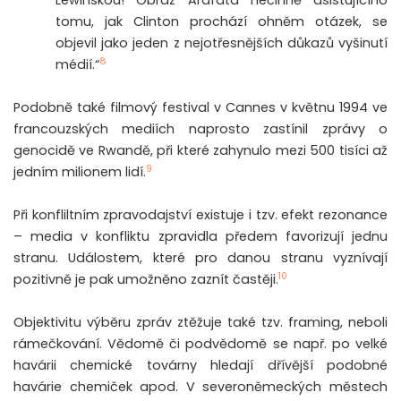
Lewinskou! Obraz Arafata nečinně asistujícího
tomu, jak Clinton prochází ohněm otázek, se
objevil jako jeden z nejotřesnějších důkazů vyšinutí
8
médií.“
Podobně také filmový festival v Cannes v květnu 1994 ve
francouzských mediích naprosto zastínil zprávy o
genocidě ve Rwandě, při které zahynulo mezi 500 tisíci až
9
jedním milionem lidí.
Při konfliltním zpravodajství existuje i tzv. efekt rezonance
– media v konfliktu zpravidla předem favorizují jednu
stranu. Událostem, které pro danou stranu vyznívají
10
pozitivně je pak umožněno zaznít častěji.
Objektivitu výběru zpráv ztěžuje také tzv. framing, neboli
rámečkování. Vědomě či podvědomě se např. po velké
havárii chemické továrny hledají dřívější podobné
havárie chemiček apod. V severoněmeckých městech