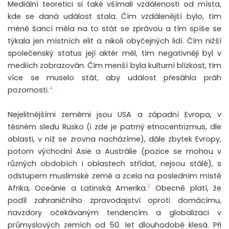
Mediální teoretici si také všímali vzdálenosti od místa,
kde se daná událost stala. Čím vzdálenější bylo, tím
méně šancí měla na to stát se zprávou a tím spíše se
týkala jen místních elit a nikoli obyčejných lidí. Čím nižší
společenský status její aktér měl, tím negativněji byl v
mediích zobrazován. Čím menší byla kulturní blízkost, tím
více se muselo stát, aby událost přesáhla práh
4
pozornosti.
Nejelitnějšími zeměmi jsou USA a západní Evropa, v
těsném sledu Rusko (i zde je patrný etnocentrizmus, dle
oblasti, v níž se zrovna nacházíme), dále zbytek Evropy,
potom východní Asie a Austrálie (pozice se mohou v
různých obdobích i oblastech střídat, nejsou stálé), s
odstupem muslimské země a zcela na posledním místě
5
Afrika, Oceánie a Latinská Amerika.
Obecně platí, že
podíl zahraničního zpravodajství oproti domácímu,
navzdory očekávaným tendencím a globalizaci v
průmyslových zemích od 50. let dlouhodobě klesá. Při