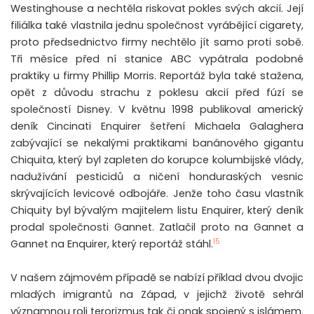
Westinghouse a nechtěla riskovat pokles svých akcií. Její
filiálka také vlastnila jednu společnost vyrábějící cigarety,
proto předsednictvo firmy nechtělo jít samo proti sobě.
Tři měsíce před ní stanice ABC vypátrala podobné
praktiky u firmy Phillip Morris. Reportáž byla také stažena,
opět z důvodu strachu z poklesu akcií před fúzí se
společností Disney. V květnu 1998 publikoval americký
deník Cincinati Enquirer šetření Michaela Galaghera
zabývající se nekalými praktikami banánového gigantu
Chiquita, který byl zapleten do korupce kolumbijské vlády,
nadužívání pesticidů a ničení honduraských vesnic
skrývajících levicové odbojáře. Jenže toho času vlastník
Chiquity byl bývalým majitelem listu Enquirer, který deník
prodal společnosti Gannet. Zatlačil proto na Gannet a
15
Gannet na Enquirer, který reportáž stáhl.
V našem zájmovém případě se nabízí příklad dvou dvojic
mladých imigrantů na Západ, v jejichž životě sehrál
významnou roli terorizmus tak či onak spojený s islámem.