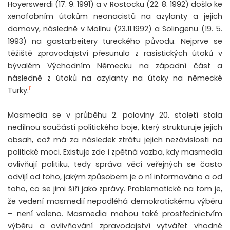
Hoyerswerdi (17. 9. 1991) a v Rostocku (22. 8. 1992) došlo ke
xenofobním útokům neonacistů na azylanty a jejich
domovy, následně v Möllnu (23.11.1992) a Solingenu (19. 5.
1993) na gastarbeitery tureckého původu. Nejprve se
těžiště zpravodajství přesunulo z rasistických útoků v
bývalém Východním Německu na západní část a
následně z útoků na azylanty na útoky na německé
11
Turky.
Masmedia se v průběhu 2. poloviny 20. století stala
nedílnou součástí politického boje, který strukturuje jejich
obsah, což má za následek ztrátu jejich nezávislosti na
politické moci. Existuje zde i zpětná vazba, kdy masmedia
ovlivňují politiku, tedy správa věcí veřejných se často
odvíjí od toho, jakým způsobem je o ní informováno a od
toho, co se jimi šíří jako zprávy. Problematické na tom je,
že vedení masmedií nepodléhá demokratickému výběru
– není voleno. Masmedia mohou také prostřednictvím
výběru a ovlivňování zpravodajství vytvářet vhodné