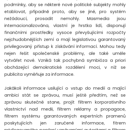
podmínky, aby se některé nové politické subjekty mohly
etablovat, případně proto, aby se jiné, pro systém
nežádoucí, prosadit nemohly. Masmedia jsou
internacionalizována, vlastní je hrstka lidí, disponují
finančními prostředky vysoce převyšujícími rozpočty
nejchudobnějších zemí a mají legislativou garantovaný
privilegovaný přístup k získávání informací. Mohou tedy
nejen řešit společenské problémy, ale také uměle
vytvářet nové. Vzniká tak pochybná symbióza a priori
obcházející demokratické rozdělení moci, v níž se
publicita vyměňuje za informace.
Jakákoli informace usilující o vstup do medií a mající
ambici stát se zprávou, musí ještě předtím, než se
zprávou skutečně stane, projít filtrem korporativního
vlastnictví nad medii, filtrem reklamy a propagace,
filtrem systému garantovaných expertních pramenů
poskytujících jen zaručené informace, fitrem