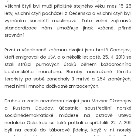
Všichni čtyři byli muži přibližně stejného věku, mezi 15-25
lety, všichni čtyři pocházeli z Čečenska a všichni čtyři byli
vyznáním sunnitští muslimové. Tato velmi zajímavá
standardizace nám umožňuje jinak vzácné přímé
srovnání:
První a všeobecně známou dvojicí jsou bratři Carnajevi,
kteří emigrovali do USA a o několik let poté, 25. 4. 2013 se
stali strůjci pumových útoků během každoročního
bostonského maratonu. Bomby nastražené těmito
teroristy po sobě zanechaly 3 mrtvé a 254 zraněných,
mezi nimi i mnoho doživotně zmrzačených.
Druhou a zcela neznámou dvojcí jsou Movsar Džamajev
a Rustam Daudov, účastníci soustředění norské
sociálnědemokratické mládeže na ostrově Utøya
nedaleko Oslo, kde se také potkali a spřátelili. 22. 7. 2011
byli na cestě do táborové jídelny, když v ní norský