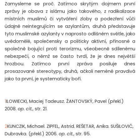
Zamysleme se proč. Zatímco skrytým dojmem první
zprávy je obava z islámu jako takového, z radikalizace
místních muslimů či vytváření zloby a podezření vůči
údajně neintegrujícím se azylantům, druhá představuje
tyto muslimské azylanty v naprosto odlišném světle, jako
uvědomělé, společensky a politicky aktivní, přínosné a
společně bojující proti terorizmu, všeobecně sdílenému
nebezpečí, o němž se často tvrdí, že je dnes největší
hrozbou. Zatímco první zpráva posiluje dnes
prosazované stereotypy, druhá, ačkoli neméně pravdivá
jako ta první, je systematicky boří.
1
ILOWIECKI, Maciej Tadeusz. ŽANTOVSKÝ, Pavel (překl.)
2008.
op. cit.
, str. 21.
2
KUNCZIK, Michael. ZIPFEL, Astrid. REŠETAR, Anika. SUŠILOVIĆ,
Dubravka. (překl.) 2006.
op. cit.
, str. 95.