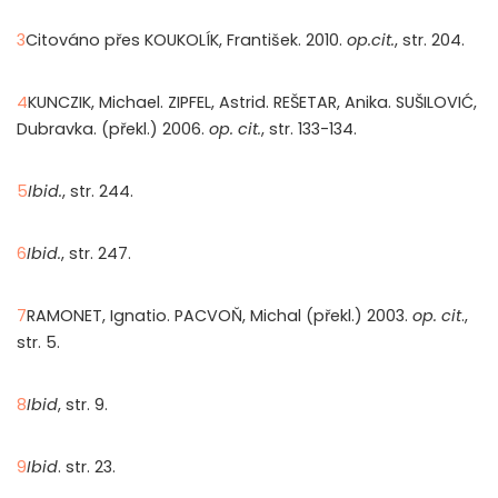
3
Citováno přes KOUKOLÍK, František. 2010.
op.cit.
, str. 204.
4
KUNCZIK, Michael. ZIPFEL, Astrid. REŠETAR, Anika. SUŠILOVIĆ,
Dubravka. (překl.) 2006.
op. cit.
, str. 133-134.
5
Ibid.
, str. 244.
6
Ibid.
, str. 247.
7
RAMONET, Ignatio. PACVOŇ, Michal (překl.) 2003.
op. cit
.,
str. 5.
8
Ibid
, str. 9.
9
Ibid
. str. 23.