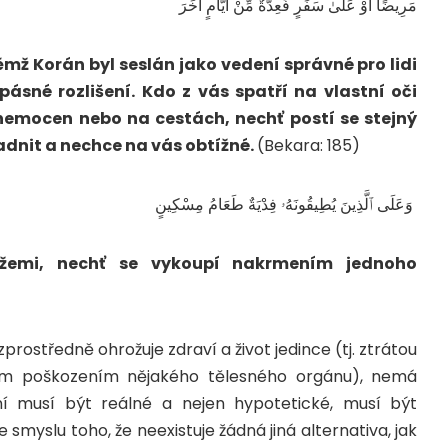
مَرِيضًا أَوْ عَلَىٰ سَفَرٍ فَعِدَّةٌ مِّنْ أَيَّامٍ أُخَرَ
ž Korán byl seslán jako vedení správné pro lidi
pásné rozlišení. Kdo z vás spatří na vlastní oči
 nemocen nebo na cestách, nechť postí se stejný
nadnit a nechce na vás obtížné.
(Bekara: 185)
وَعَلَى ٱلَّذِينَ يُطِيقُونَهُۥ فِدْيَةٌ طَعَامُ مِسْكِينٍ
ížemi, nechť se vykoupí nakrmením jednoho
ostředně ohrožuje zdraví a život jedince (tj. ztrátou
tným poškozením nějakého tělesného orgánu), nemá
ní musí být reálné a nejen hypotetické, musí být
myslu toho, že neexistuje žádná jiná alternativa, jak