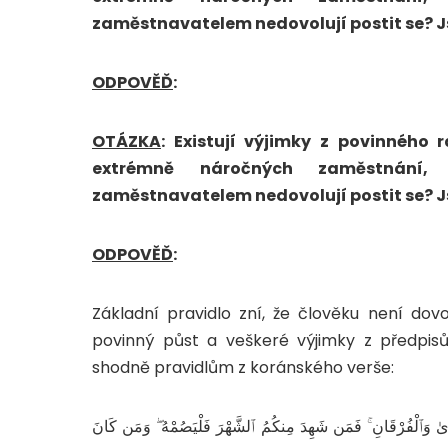
zaměstnavatelem nedovolují postit se? J
ODPOVĚĎ
:
OTÁZKA
: Existují výjimky z povinnéh
extrémně náročných zaměstnání,
zaměstnavatelem nedovolují postit se? J
ODPOVĚĎ
:
Základní pravidlo zní, že člověku není do
povinný půst a veškeré výjimky z předpisů
shodně pravidlům z koránského verše:
ُدَىٰ وَٱلْفُرْقَانِ ۚ فَمَن شَهِدَ مِنكُمُ ٱلشَّهْرَ فَلْيَصُمْهُ ۖ وَمَن كَانَ