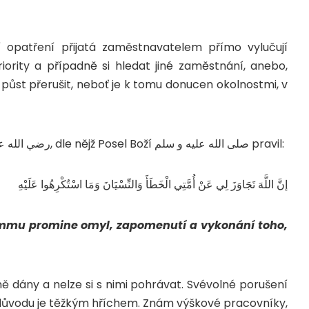
opatření přijatá zaměstnavatelem přímo vylučují
iority a případně si hledat jiné zaměstnání, anebo,
ůst přerušit, neboť je k tomu donucen okolnostmi, v
Důkazem je hadís ‘Abdulláha ibn ‘Abbáse رضي الله عنهما, dle nějž Posel Boží صلى الله عليه و سلم pravil:
إنَّ اللَّهَ تَجَاوَزَ لِي عَنْ أُمَّتِي الْخَطَأَ وَالنِّسْيَانَ وَمَا اسْتُكْرِهُوا عَلَيْهِ
 ummu promine omyl, zapomenutí a vykonání toho,
asně dány a nelze si s nimi pohrávat. Svévolné porušení
ůvodu je těžkým hříchem. Znám výškové pracovníky,