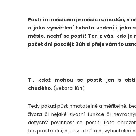
Postním měsícem je měsíc ramadán, v něm
a jako vysvětlení tohoto vedení i jako s
měsíc, nechť se postí! Ten z vás, kdo je
počet dní později; Bůh si přeje vám to us
Ti, kdož mohou se postit jen s obt
chudého.
(Bekara: 184)
Tedy pokud půst hmatatelně a měřitelně, bezpr
života či nějaké životní funkce či nevra
dotyčný povinnost se postit. Toto ohrože
bezprostřední, neodvratné a nevyhnutelné ve s