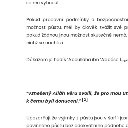
se mu vyhnout.
Pokud pracovní podmínky a bezpečnostní 
možnost půstu, měl by člověk zvážit své pr
pokud žádnou jinou možnost skutečně nemá, p
nichž se nachází.
“
Vznešený Alláh věru svolil, že pro mou
[2]
k čemu byli donuceni.
”
Upozorňuji, že výjimky z půstu jsou v šarí’i j
povinného půstu bez adekvátního pádného d