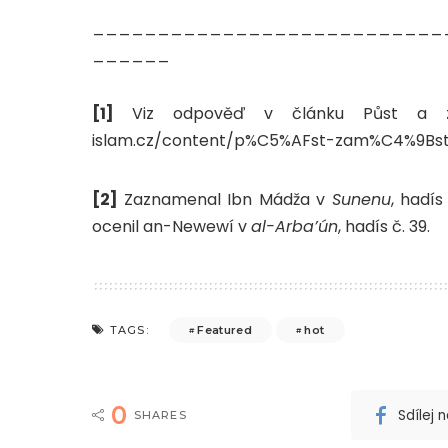
___________________________
______
[1]
Viz odpověď v článku Půst a zam
islam.cz/content/p%C5%AFst-zam%C4%9B
[2]
Zaznamenal Ibn Mádža v
Sunenu
, hadís
ocenil an-Newewí v
al-Arba’ún
, hadís č. 39.
Featured
hot
TAGS:
0
Sdílej
SHARES