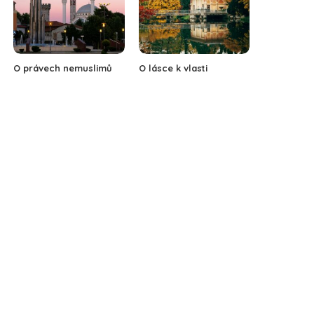
O právech nemuslimů
O lásce k vlasti