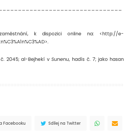
________________________________
ěstnání, k dispozici online na: <http://e-
stn%C3%A1n%C3%AD>.
 č. 2045; al-Bejhekí v
Sunenu
, hadís č. 7; jako hasan
 na Facebooku
Sdílej na Twitter