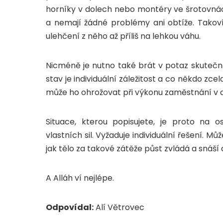
horníky v dolech nebo montéry ve šrotovnách 
a nemají žádné problémy ani obtíže. Takov
ulehčení z něho až příliš na lehkou váhu.
Nicméně je nutno také brát v potaz skutečnos
stav je individuální záležitost a co někdo zc
může ho ohrožovat při výkonu zaměstnání v d
Situace, kterou popisujete, je proto na 
vlastních sil. Vyžaduje individuální řešení. Můž
jak tělo za takové zátěže půst zvládá a snáší 
A Alláh ví nejlépe.
Odpovídal:
Alí Větrovec