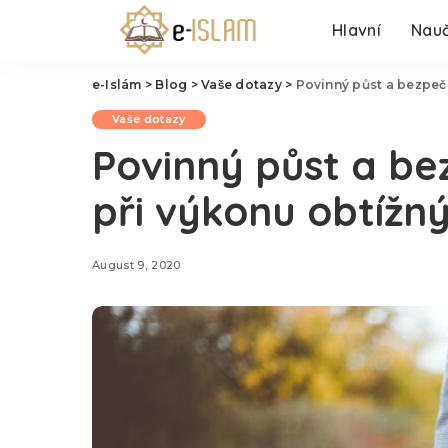
Hlavní
Nauč
e-Islám
>
Blog
>
Vaše dotazy
>
Povinný půst a bezpeč
Vaše dotazy
Povinný půst a be
při výkonu obtížn
August 9, 2020