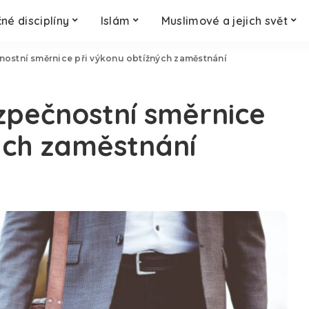
né disciplíny
Islám
Muslimové a jejich svět
nostní směrnice při výkonu obtížných zaměstnání
zpečnostní směrnice
ých zaměstnání