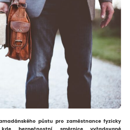
o ramadánského půstu pro zaměstnance fyzicky
 kde bezpečnostní směrnice vyžadované