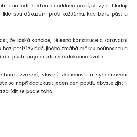
či na lodích, kteří se oddaně postí, úlevy nehledají
í lidé jsou důkazem proti každému, kdo bere půst a
t, že lidská kondice, tělesná konstituce a zdravotní
ela bez potíží zvládá, jiného zmáhá měrou neúnosnou a
obě půstu na jeho zdraví či dokonce životě.
osobním zvážení, vlastní zkušenosti a vyhodnocení
ete se například zkusit jeden den postit, abyste zjistili,
a zařídit se podle toho.