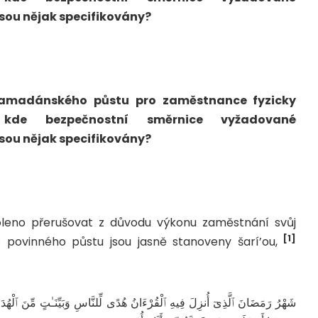
sou nějak specifikovány?
o ramadánského půstu pro zaměstnance fyzicky
 kde bezpečnostní směrnice vyžadované
sou nějak specifikovány?
voleno přerušovat z důvodu výkonu zaměstnání svůj
[1]
 povinného půstu jsou jasně stanoveny šarí’ou,
شَهْرُ رَمَضَانَ ٱلَّذِىٓ أُنزِلَ فِيهِ ٱلْقُرْءَانُ هُدًى لِّلنَّاسِ وَبَيِّنَـٰتٍ مِّنَ ٱلْه