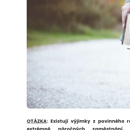
OTÁZKA
: Existují výjimky z povinnéh
extrémně náročných zaměstnání,