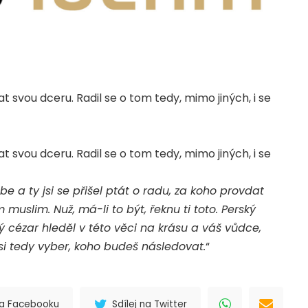
svou dceru. Radil se o tom tedy, mimo jiných, i se
svou dceru. Radil se o tom tedy, mimo jiných, i se
ebe a ty jsi se přišel ptát o radu, za koho provdat
muslim. Nuž, má-li to být, řeknu ti toto. Perský
ý cézar hleděl v této věci na krásu a váš vůdce,
si tedy vyber, koho budeš následovat.
“
 na Facebooku
Sdílej na Twitter