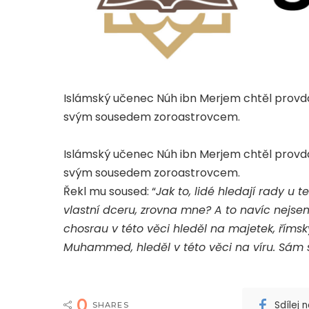
Islámský učenec Núh ibn Merjem chtěl provdat 
svým sousedem zoroastrovcem.
Islámský učenec Núh ibn Merjem chtěl provdat 
svým sousedem zoroastrovcem.
Řekl mu soused: “
Jak to, lidé hledají rady u t
vlastní dceru, zrovna mne? A to navíc nejsem 
chosrau v této věci hleděl na majetek, římsk
Muhammed, hleděl v této věci na víru. Sám 
0
Sdílej
SHARES