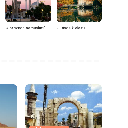
O právech nemuslimů
O lásce k vlasti