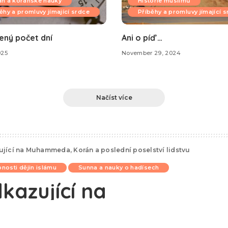
án a koránské nauky
Historie muslimů
ěhy a promluvy jímající srdce
Příběhy a promluvy jímající 
ený počet dní
Ani o píď …
025
November 29, 2024
Načíst více
ující na Muhammeda, Korán a poslední poselství lidstvu
nosti dějin islámu
Sunna a nauky o hadísech
kazující na
n a poslední