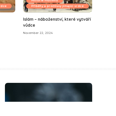
Historie muslimů
srdce
Příběhy a promluvy jímající srdce
Islám – náboženství, které vytváří
vůdce
November 22, 2024