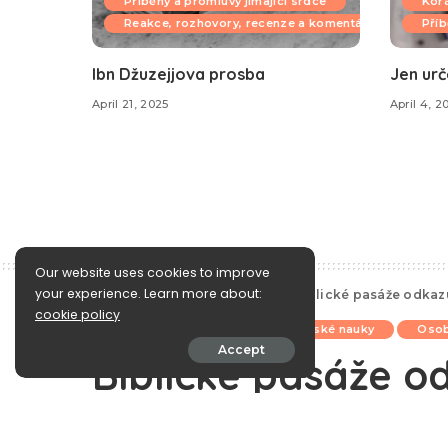
Příběhy a promluvy jímající srdce
Kor
Reakce, rozhovory, recenze a komentáře
Příb
Ibn Džuzejjova prosba
Jen urč
April 21, 2025
April 4, 2
Our website uses cookies to improve
your experience. Learn more about:
e-Islám
>
Blog
>
K zamyšlení
>
Biblické pasáže odkaz
cookie policy
K zamyšlení
Korán a koránské nauky
Osob
Accept
Biblické pasáže od
Muhammeda, Korá