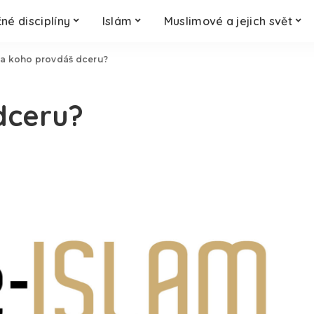
né disciplíny
Islám
Muslimové a jejich svět
a koho provdáš dceru?
dceru?