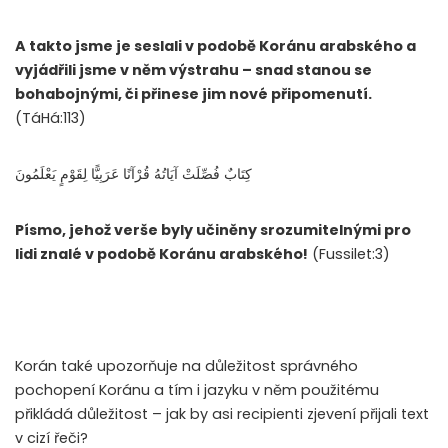
A takto jsme je seslali v podobě Koránu arabského a
vyjádřili jsme v něm výstrahu – snad stanou se
bohabojnými, či přinese jim nové připomenutí.
(TáHá:113)
كِتَابٌ فُصِّلَتْ آيَاتُهُ قُرْآنًا عَرَبِيًّا لِقَوْمٍ يَعْلَمُونَ
Písmo, jehož verše byly učiněny srozumitelnými pro
lidi znalé v podobě Koránu arabského!
(Fussilet:3)
Korán také upozorňuje na důležitost správného
pochopení Koránu a tím i jazyku v něm použitému
přikládá důležitost – jak by asi recipienti zjevení přijali text
v cizí řeči?