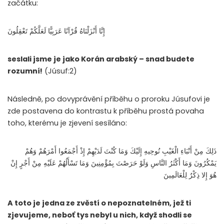
začátku:
إِنَّا أَنْزَلْنَاهُ قُرْآنًا عَرَبِيًّا لَعَلَّكُمْ تَعْقِلُونَ
seslali jsme je jako Korán arabský – snad budete
rozumní!
(Júsuf:2)
Následně, po dovyprávění příběhu o proroku Júsufovi je
zde postavena do kontrastu k příběhu prostá povaha
toho, kterému je zjevení sesíláno:
ذَلِكَ مِنْ أَنْبَاءِ الْغَيْبِ نُوحِيهِ إِلَيْكَ وَمَا كُنْتَ لَدَيْهِمْ إِذْ أَجْمَعُوا أَمْرَهُمْ وَهُمْ
يَمْكُرُونَ وَمَا أَكْثَرُ النَّاسِ وَلَوْ حَرَصْتَ بِمُؤْمِنِينَ وَمَا تَسْأَلُهُمْ عَلَيْهِ مِنْ أَجْرٍ إِنْ
هُوَ إِلا ذِكْرٌ لِلْعَالَمِينَ
A toto je jedna ze zvěstí o nepoznatelném, jež ti
zjevujeme, neboť tys nebyl u nich, když shodli se