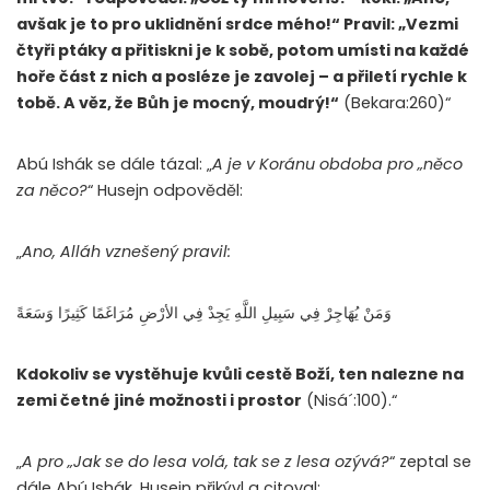
avšak je to pro uklidnění srdce mého!“ Pravil: „Vezmi
čtyři ptáky a přitiskni je k sobě, potom umísti na každé
hoře část z nich a posléze je zavolej – a přiletí rychle k
tobě. A věz, že Bůh je mocný, moudrý!“
(Bekara:260)“
Abú Ishák se dále tázal: „
A je v Koránu obdoba pro „něco
za něco?
“ Husejn odpověděl:
„
Ano, Alláh vznešený pravil:
وَمَنْ يُهَاجِرْ فِي سَبِيلِ اللَّهِ يَجِدْ فِي الأرْضِ مُرَاغَمًا كَثِيرًا وَسَعَةً
Kdokoliv se vystěhuje kvůli cestě Boží, ten nalezne na
zemi četné jiné možnosti i prostor
(Nisá´:100).“
„
A pro „Jak se do lesa volá, tak se z lesa ozývá?
“ zeptal se
dále Abú Ishák. Husejn přikývl a citoval: