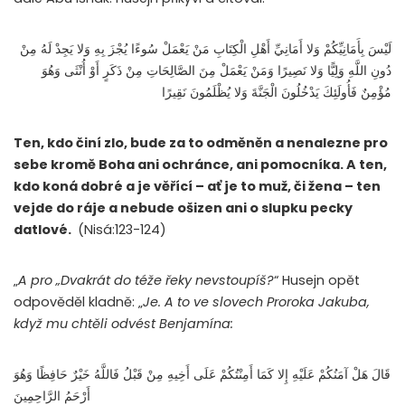
لَيْسَ بِأَمَانِيِّكُمْ وَلا أَمَانِيِّ أَهْلِ الْكِتَابِ مَنْ يَعْمَلْ سُوءًا يُجْزَ بِهِ وَلا يَجِدْ لَهُ مِنْ
دُونِ اللَّهِ وَلِيًّا وَلا نَصِيرًا وَمَنْ يَعْمَلْ مِنَ الصَّالِحَاتِ مِنْ ذَكَرٍ أَوْ أُنْثَى وَهُوَ
مُؤْمِنٌ فَأُولَئِكَ يَدْخُلُونَ الْجَنَّةَ وَلا يُظْلَمُونَ نَقِيرًا
Ten, kdo činí zlo, bude za to odměněn a nenalezne pro
sebe kromě Boha ani ochránce, ani pomocníka. A ten,
kdo koná dobré a je věřící – ať je to muž, či žena – ten
vejde do ráje a nebude ošizen ani o slupku pecky
datlové.
(Nisá:123-124)
„
A pro „Dvakrát do téže řeky nevstoupíš?
“ Husejn opět
odpověděl kladně: „
Je. A to ve slovech Proroka Jakuba,
když mu chtěli odvést Benjamína:
قَالَ هَلْ آمَنُكُمْ عَلَيْهِ إِلا كَمَا أَمِنْتُكُمْ عَلَى أَخِيهِ مِنْ قَبْلُ فَاللَّهُ خَيْرٌ حَافِظًا وَهُوَ
أَرْحَمُ الرَّاحِمِينَ