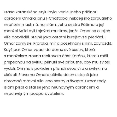
Krása koránského stylu byla, vedle jiného příčinou
obrácení Omara ibnu l-Chattába, někdejšího zarputilého
nepřítele muslimů, na islám. Jeho sestra Fátima a její
manžel Se’íd byli tajnými muslimy, jenže Omar se o jejich
víře dozvěděl. Stejně jako ostatní kurejšovští předáci, i
Omar zamýšlel Proroka, mír a požehnání s ním, zavraždit.
Když pak Omar vpadl do domu své sestry, která
s manželem zrovna recitovala část Koránu, kterou měli
přepsanou na svitku, přinutil své příbuzné, aby mu svitek
vydali. Oni mu s poklidem přiznali svou víru a svitek mu
ukázali. Slova na Omara učinila dojem, stejně jako
ohromná mravní síla jeho sestry a švagra. Omar tedy
islám přijal a stal se jeho neúnavným obráncem a
neochvějným podporovatelem.