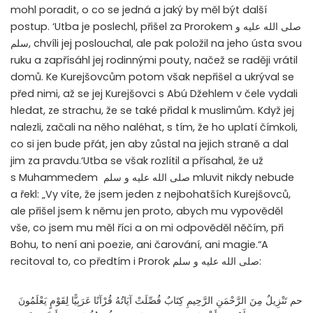
mohl poradit, o co se jedná a jaký by měl být další
postup. ‘Utba je poslechl, přišel za Prorokem
صلى الله عليه و
سلم
, chvíli jej poslouchal, ale pak položil na jeho ústa svou
ruku a zapřísáhl jej rodinnými pouty, načež se raději vrátil
domů. Ke Kurejšovcům potom však nepřišel a ukrýval se
před nimi, až se jej Kurejšovci s Abú Džehlem v čele vydali
hledat, ze strachu, že se také přidal k muslimům. Když jej
nalezli, začali na něho naléhat, s tím, že ho uplatí čímkoli,
co si jen bude přát, jen aby zůstal na jejich straně a dal
jim za pravdu.‘Utba se však rozlítil a přísahal, že už
s Muhammedem
صلى الله عليه و سلم
mluvit nikdy nebude
a řekl: „Vy víte, že jsem jeden z nejbohatších Kurejšovců,
ale přišel jsem k němu jen proto, abych mu vypověděl
vše, co jsem mu měl říci a on mi odpověděl něčím, při
Bohu, to není ani poezie, ani čarování, ani magie.“A
recitoval to, co předtím i Prorok
صلى الله عليه و سلم
:
حم تَنْزِيلٌ مِنَ الرَّحْمَنِ الرَّحِيمِ كِتَابٌ فُصِّلَتْ آيَاتُهُ قُرْآنًا عَرَبِيًّا لِقَوْمٍ يَعْلَمُونَ