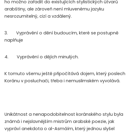
ho možno zařadit do existujících stylistických útvarů
arabštiny, ale zároveň není mluvenému jazyku
nesrozumitelný, cizí a vzdálený.
3. Vyprávění o dění budoucím, které se postupně
naplňuje
4. Vyprávění o dějích minulých.
K tomuto všemu ještě připočítává dojem, který poslech
Koránu v posluchači, třeba i nemuslimském vyvolává.
Unikátnost a nenapodobitelnost koránského stylu byla
známá i nejslavnějším mistrům arabské poezie, jak
vypráví anekdota o al-Asmáím, který jednou slyšel