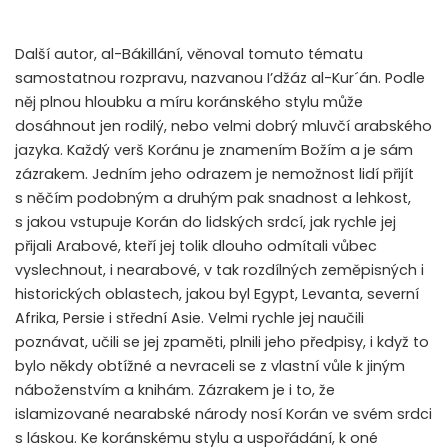
Další autor, al-Bákillání, věnoval tomuto tématu
samostatnou rozpravu, nazvanou I’džáz al-Kur´án. Podle
něj plnou hloubku a míru koránského stylu může
dosáhnout jen rodilý, nebo velmi dobrý mluvčí arabského
jazyka. Každý verš Koránu je znamením Božím a je sám
zázrakem. Jedním jeho odrazem je nemožnost lidí přijít
s něčím podobným a druhým pak snadnost a lehkost,
s jakou vstupuje Korán do lidských srdcí, jak rychle jej
přijali Arabové, kteří jej tolik dlouho odmítali vůbec
vyslechnout, i nearabové, v tak rozdílných zeměpisných i
historických oblastech, jakou byl Egypt, Levanta, severní
Afrika, Persie i střední Asie. Velmi rychle jej naučili
poznávat, učili se jej zpaměti, plnili jeho předpisy, i když to
bylo někdy obtížné a nevraceli se z vlastní vůle k jiným
náboženstvím a knihám. Zázrakem je i to, že
islamizované nearabské národy nosí Korán ve svém srdci
s láskou. Ke koránskému stylu a uspořádání, k oné