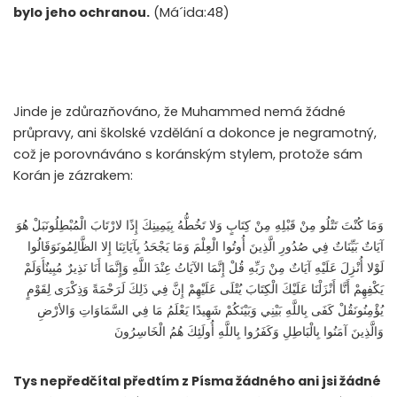
bylo jeho ochranou.
(Má´ida:48)
Jinde je zdůrazňováno, že Muhammed nemá žádné
průpravy, ani školské vzdělání a dokonce je negramotný,
což je porovnáváno s koránským stylem, protože sám
Korán je zázrakem:
وَمَا كُنْتَ تَتْلُو مِنْ قَبْلِهِ مِنْ كِتَابٍ وَلا تَخُطُّهُ بِيَمِينِكَ إِذًا لارْتَابَ الْمُبْطِلُونَبَلْ هُوَ
آيَاتٌ بَيِّنَاتٌ فِي صُدُورِ الَّذِينَ أُوتُوا الْعِلْمَ وَمَا يَجْحَدُ بِآيَاتِنَا إِلا الظَّالِمُونَوَقَالُوا
لَوْلا أُنْزِلَ عَلَيْهِ آيَاتٌ مِنْ رَبِّهِ قُلْ إِنَّمَا الآيَاتُ عِنْدَ اللَّهِ وَإِنَّمَا أَنَا نَذِيرٌ مُبِينٌأَوَلَمْ
يَكْفِهِمْ أَنَّا أَنْزَلْنَا عَلَيْكَ الْكِتَابَ يُتْلَى عَلَيْهِمْ إِنَّ فِي ذَلِكَ لَرَحْمَةً وَذِكْرَى لِقَوْمٍ
يُؤْمِنُونَقُلْ كَفَى بِاللَّهِ بَيْنِي وَبَيْنَكُمْ شَهِيدًا يَعْلَمُ مَا فِي السَّمَاوَاتِ وَالأرْضِ
وَالَّذِينَ آمَنُوا بِالْبَاطِلِ وَكَفَرُوا بِاللَّهِ أُولَئِكَ هُمُ الْخَاسِرُونَ
Tys nepředčítal předtím z Písma žádného ani jsi žádné