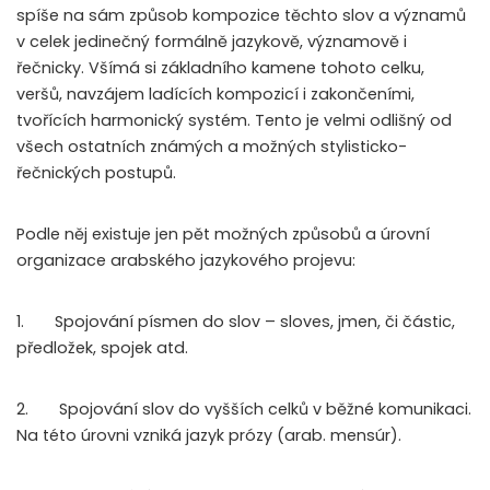
spíše na sám způsob kompozice těchto slov a významů
v celek jedinečný formálně jazykově, významově i
řečnicky. Všímá si základního kamene tohoto celku,
veršů, navzájem ladících kompozicí i zakončeními,
tvořících harmonický systém. Tento je velmi odlišný od
všech ostatních známých a možných stylisticko-
řečnických postupů.
Podle něj existuje jen pět možných způsobů a úrovní
organizace arabského jazykového projevu:
1. Spojování písmen do slov – sloves, jmen, či částic,
předložek, spojek atd.
2. Spojování slov do vyšších celků v běžné komunikaci.
Na této úrovni vzniká jazyk prózy (arab. mensúr).