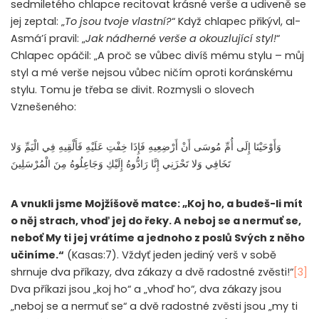
sedmiletého chlapce recitovat krásné verše a udiveně se
jej zeptal: „
To jsou tvoje vlastní?
“ Když chlapec přikývl, al-
Asmá’í pravil: „
Jak nádherné verše a okouzlující styl!
“
Chlapec opáčil: „A proč se vůbec divíš mému stylu – můj
styl a mé verše nejsou vůbec ničím oproti koránskému
stylu. Tomu je třeba se divit. Rozmysli o slovech
Vznešeného:
وَأَوْحَيْنَا إِلَى أُمِّ مُوسَى أَنْ أَرْضِعِيهِ فَإِذَا خِفْتِ عَلَيْهِ فَأَلْقِيهِ فِي الْيَمِّ وَلا
تَخَافِي وَلا تَحْزَنِي إِنَّا رَادُّوهُ إِلَيْكِ وَجَاعِلُوهُ مِنَ الْمُرْسَلِينَ
A vnukli jsme Mojžíšově matce: „Koj ho, a budeš-li mít
o něj strach, vhoď jej do řeky. A neboj se a nermuť se,
neboť My ti jej vrátíme a jednoho z poslů Svých z něho
učiníme.“
(Kasas:7). Vždyť jeden jediný verš v sobě
shrnuje dva příkazy, dva zákazy a dvě radostné zvěsti!“
[3]
Dva příkazi jsou „koj ho“ a „vhoď ho“, dva zákazy jsou
„neboj se a nermuť se“ a dvě radostné zvěsti jsou „my ti