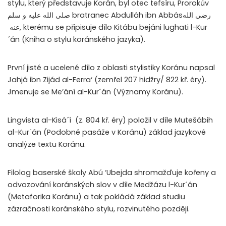
stylu, který představuje Korán, byl otec tefsíru, Prorokův
صلى الله عليه و سلم
bratranec Abdulláh ibn Abbás
رضي الله
عنه
, kterému se připisuje dílo Kitábu bejáni lughati l-Kur
´án (Kniha o stylu koránského jazyka).
První jisté a ucelené dílo z oblasti stylistiky Koránu napsal
Jahjá ibn Zijád al-Ferra‘ (zemřel 207 hidžry/ 822 kř. éry).
Jmenuje se Me’ání al-Kur´án (Významy Koránu).
Lingvista al-Kisá´í (z. 804 kř. éry) položil v díle Mutešábih
al-Kur´án (Podobné pasáže v Koránu) základ jazykové
analýze textu Koránu.
Filolog baserské školy Abú ‘Ubejda shromažďuje kořeny a
odvozování koránských slov v díle Medžázu l-Kur´án
(Metaforika Koránu) a tak pokládá základ studiu
zázračnosti koránského stylu, rozvinutého později.