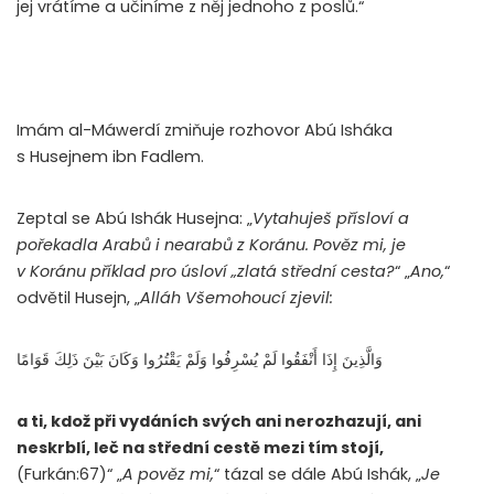
jej vrátíme a učiníme z něj jednoho z poslů.“
Imám al-Máwerdí zmiňuje rozhovor Abú Isháka
s Husejnem ibn Fadlem.
Zeptal se Abú Ishák Husejna: „
Vytahuješ přísloví a
pořekadla Arabů i nearabů z Koránu. Pověz mi, je
v Koránu příklad pro úsloví „zlatá střední cesta?
“ „
Ano,
“
odvětil Husejn, „
Alláh Všemohoucí zjevil:
وَالَّذِينَ إِذَا أَنْفَقُوا لَمْ يُسْرِفُوا وَلَمْ يَقْتُرُوا وَكَانَ بَيْنَ ذَلِكَ قَوَامًا
a ti, kdož při vydáních svých ani nerozhazují, ani
neskrblí, leč na střední cestě mezi tím stojí,
(Furkán:67)“ „
A pověz mi,
“ tázal se dále Abú Ishák, „
Je