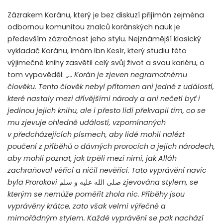
Zázrakem Koránu, který je bez diskuzí přijímán zejména
odbornou komunitou znalců koránských nauk je
především zázračnost jeho stylu. Nejznámější klasický
vykladač Koránu, imám Ibn Kesír, který studiu této
výjimečné knihy zasvětil celý svůj život a svou kariéru, o
tom vypověděl: „
… Korán je zjeven negramotnému
člověku. Tento člověk nebyl přítomen ani jedné z událostí,
které nastaly mezi dřívějšími národy a ani nečetl byť i
jedinou jejich knihu, ale i přesto lidi překvapil tím, co se
mu zjevuje ohledně událostí, vzpomínaných
v předcházejících písmech, aby lidé mohli nalézt
poučení z příběhů o dávných prorocích a jejich národech,
aby mohli poznat, jak trpěli mezi nimi, jak Alláh
zachraňoval věřící a ničil nevěřící. Tato vyprávění navíc
byla Prorokovi
صلى الله عليه و سلم
zjevována stylem, se
kterým se nemůže poměřit zhola nic. Příběhy jsou
vyprávěny krátce, zato však velmi výřečně a
mimořádným stylem. Každé vyprávění se pak nachází