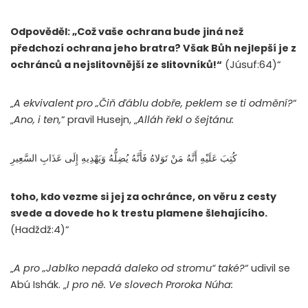
Odpověděl: „Což vaše ochrana bude jiná než
předchozí ochrana jeho bratra? Však Bůh nejlepší je z
ochránců a nejslitovnější ze slitovníků!“
(Júsuf:64)“
„
A ekvivalent pro „Čiň ďáblu dobře, peklem se ti odmění?
“
„
Ano, i ten,
“ pravil Husejn, „
Alláh řekl o šejtánu:
كُتِبَ عَلَيْهِ أَنَّهُ مَنْ تَوَلاهُ فَأَنَّهُ يُضِلُّهُ وَيَهْدِيهِ إِلَى عَذَابِ السَّعِيرِ
toho, kdo vezme si jej za ochránce, on věru z cesty
svede a dovede ho k trestu plamene šlehajícího.
(Hadždž:4)“
„
A pro „Jablko nepadá daleko od stromu“ také?
“ udivil se
Abú Ishák. „
I pro ně. Ve slovech Proroka Núha: