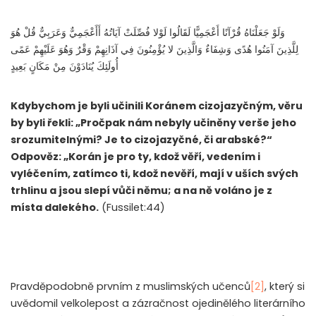
وَلَوْ جَعَلْنَاهُ قُرْآنًا أَعْجَمِيًّا لَقَالُوا لَوْلا فُصِّلَتْ آيَاتُهُ أَأَعْجَمِيٌّ وَعَرَبِيٌّ قُلْ هُوَ
لِلَّذِينَ آمَنُوا هُدًى وَشِفَاءٌ وَالَّذِينَ لا يُؤْمِنُونَ فِي آذَانِهِمْ وَقْرٌ وَهُوَ عَلَيْهِمْ عَمًى
أُولَئِكَ يُنَادَوْنَ مِنْ مَكَانٍ بَعِيدٍ
Kdybychom je byli učinili Koránem cizojazyčným, věru
by byli řekli: „Pročpak nám nebyly učiněny verše jeho
srozumitelnými? Je to cizojazyčné, či arabské?“
Odpověz: „Korán je pro ty, kdož věří, vedením i
vyléčením, zatímco ti, kdož nevěří, mají v uších svých
trhlinu a jsou slepí vůči němu; a na ně voláno je z
místa dalekého.
(Fussilet:44)
Pravděpodobně prvním z muslimských učenců
[2]
, který si
uvědomil velkolepost a zázračnost ojedinělého literárního