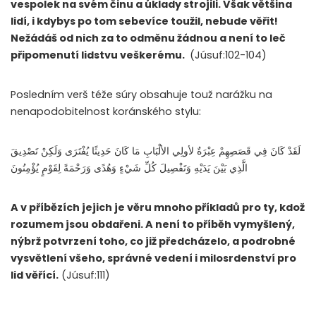
vespolek na svém činu a úklady strojili. Však většina
lidí, i kdybys po tom sebevíce toužil, nebude věřit!
Nežádáš od nich za to odměnu žádnou a není to leč
připomenutí lidstvu veškerému.
(Júsuf:102-104)
Posledním verš téže súry obsahuje touž narážku na
nenapodobitelnost koránského stylu:
لَقَدْ كَانَ فِي قَصَصِهِمْ عِبْرَةٌ لأولِي الألْبَابِ مَا كَانَ حَدِيثًا يُفْتَرَى وَلَكِنْ تَصْدِيقَ
الَّذِي بَيْنَ يَدَيْهِ وَتَفْصِيلَ كُلِّ شَيْءٍ وَهُدًى وَرَحْمَةً لِقَوْمٍ يُؤْمِنُونَ
A v příbězích jejich je věru mnoho příkladů pro ty, kdož
rozumem jsou obdařeni. A není to příběh vymyšlený,
nýbrž potvrzení toho, co již předcházelo, a podrobné
vysvětlení všeho, správné vedení i milosrdenství pro
lid věřící.
(Júsuf:111)