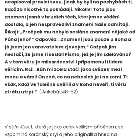
neopisoval pravicí svou, jinak by byli na pochybách ti,
kdož za nicotné to pokládají. Nikoliv! Toto jsou
znamení jasná v hrudích těch, kterým se vědění
dostalo, a jen nespravedliví znamení Naše odmítají.
Říkají: „Pročpak mu nebylo sesláno znamení nějaké od
Pána jeho?“ Odpověz: „Znamení jsou pouze u Boha a
já jsem jen varovatelem zjevným.“ Cožpak jim
nestačí, že jsme ti seslali Písmo, jež je jim sdělováno?
A v tom věru je milosrdenství i připomenutí lidem
věřícím. Rci: „Bůh mi zcela stačí jako svědek mezi
mnou a vámi! On zná, co na nebesích je i na zemi. Ti
však, kdož ve falešné uvěřili a v Boha nevěří, ti věru
ztrátu utrpí.“
(‘Ankebút:48-52)
V súře Júsuf, která je jako celek velikým příběhem, se
vzpomíná koránský styl a jeho originalita hned na