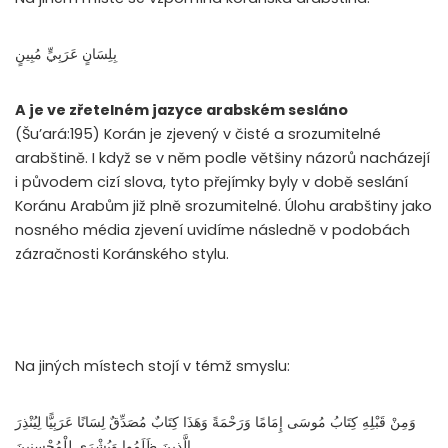
بِلِسَانٍ عَرَبِيٍّ مُبِينٍ
A je ve zřetelném jazyce arabském sesláno
(Šu’ará:195) Korán je zjevený v čisté a srozumitelné
arabštině. I když se v něm podle většiny názorů nacházejí
i původem cizí slova, tyto přejímky byly v době seslání
Koránu Arabům již plně srozumitelné. Úlohu arabštiny jako
nosného média zjevení uvidíme následně v podobách
zázračnosti Koránského stylu.
Na jiných místech stojí v témž smyslu:
وَمِنْ قَبْلِهِ كِتَابُ مُوسَى إِمَامًا وَرَحْمَةً وَهَذَا كِتَابٌ مُصَدِّقٌ لِسَانًا عَرَبِيًّا لِيُنْذِرَ
الَّذِينَ ظَلَمُوا وَبُشْرَى لِلْمُحْسِنِينَ