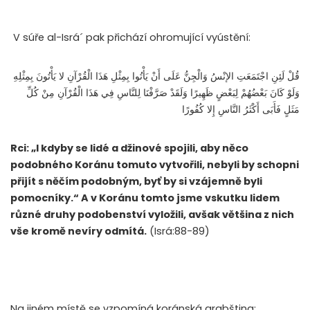
V súře al-Isrá´ pak přichází ohromující vyústění:
قُلْ لَئِنِ اجْتَمَعَتِ الإنْسُ وَالْجِنُّ عَلَى أَنْ يَأْتُوا بِمِثْلِ هَذَا الْقُرْآنِ لا يَأْتُونَ بِمِثْلِهِ
وَلَوْ كَانَ بَعْضُهُمْ لِبَعْضٍ ظَهِيرًا وَلَقَدْ صَرَّفْنَا لِلنَّاسِ فِي هَذَا الْقُرْآنِ مِنْ كُلِّ
مَثَلٍ فَأَبَى أَكْثَرُ النَّاسِ إِلا كُفُورًا
Rci: „I kdyby se lidé a džinové spojili, aby něco
podobného Koránu tomuto vytvořili, nebyli by schopni
přijít s něčím podobným, byť by si vzájemně byli
pomocníky.“ A v Koránu tomto jsme vskutku lidem
různé druhy podobenství vyložili, avšak většina z nich
vše kromě nevíry odmítá.
(Isrá:88-89)
Na jiném místě se vzpomíná koránská arabština: