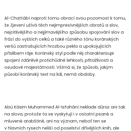
Al-Chattábí naproti tomu obrací svou pozornost k tomu,
že Zjevení užívá těch nejimpresívnějších obratů a slov,
nejcitlivějšího a nejjímavějšího způsobu spojování slov a
frází do vyšších celků a také různého tónu koránských
veršů zastrašujících hrozbou pekla a upokojujících
příslibem ráje. Koránský styl podle něj charakterizuje
spojení zdánlivě protichůdné lehkosti, přitažlivosti a
osudové majestátnosti. Všímá si, že způsob, jakým
působí koránský text na lidi, nemá obdoby.
Abú Kásim Muhammed Al-Isfahání neklade důraz ani tak
na slova, protože ta se vyskytují i v ostatní psané a
mluvené arabštině, ani na význam, neboť ten se
v hlavních rysech neliší od poselství dřívějších knih, ale