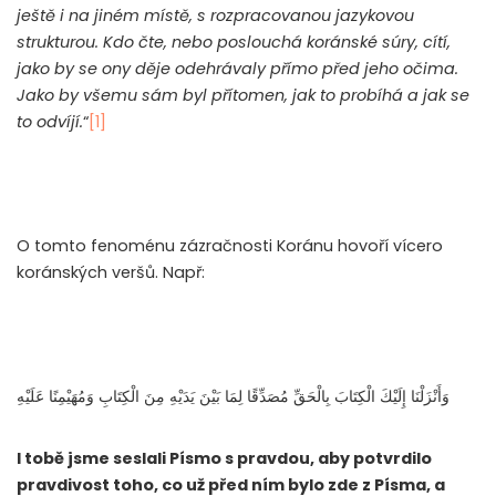
ještě i na jiném místě, s rozpracovanou jazykovou
strukturou. Kdo čte, nebo poslouchá koránské súry, cítí,
jako by se ony děje odehrávaly přímo před jeho očima.
Jako by všemu sám byl přítomen, jak to probíhá a jak se
to odvíjí.
“
[1]
O tomto fenoménu zázračnosti Koránu hovoří vícero
koránských veršů. Např:
وَأَنْزَلْنَا إِلَيْكَ الْكِتَابَ بِالْحَقِّ مُصَدِّقًا لِمَا بَيْنَ يَدَيْهِ مِنَ الْكِتَابِ وَمُهَيْمِنًا عَلَيْهِ
I tobě jsme seslali Písmo s pravdou, aby potvrdilo
pravdivost toho, co už před ním bylo zde z Písma, a