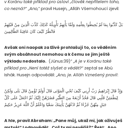
v Koránu také příklad pro úsloví „člověk nepřítelem toho,
co nezná?
“ „
Ano,
“ pravil Husejn, „Alláh Všemohoucí zjevil:
بَلْ كَذَّبُوا بِمَا لَمْ يُحِيطُوا بِعِلْمِهِ وَلَمَّا يَأْتِهِمْ تَأْوِيلُهُ كَذَلِكَ كَذَّبَ الَّذِينَ مِنْ قَبْلِهِمْ
فَانْظُرْ كَيْفَ كَانَ عَاقِبَةُ الظَّالِمِينَ
Avšak oni naopak za lživé prohlašují to, co věděním
svým obsáhnout nemohou a k čemu se jim ještě
výkladu nedostalo.
(Júnus:39)“ „
A je v Koránu také
příklad pro „Není totéž slyšet a vědět?
“ zeptal se Abú
Ishák. Husejn odpověděl: „
Ano, je. Alláh Vznešený pravil
:
وَإِذْ قَالَ إِبْرَاهِيمُ رَبِّ أَرِنِي كَيْفَ تُحْيِ الْمَوْتَى قَالَ أَوَلَمْ تُؤْمِنْ قَالَ بَلَى وَلَكِنْ
لِيَطْمَئِنَّ قَلْبِي قَالَ فَخُذْ أَرْبَعَةً مِنَ الطَّيْرِ فَصُرْهُنَّ إِلَيْكَ ثُمَّ اجْعَلْ عَلَى كُلِّ
جَبَلٍ مِنْهُنَّ جُزْءًا ثُمَّ ادْعُهُنَّ يَأْتِينَكَ سَعْيًا وَاعْلَمْ أَنَّ اللَّهَ عَزِيزٌ حَكِيمٌ
A hle, pravil Abraham: „Pane můj, ukaž mi, jak oživuješ
mrtvé!“ I odpověděl: „Což ty mi nevěříš?“ Řekl: „Ano,