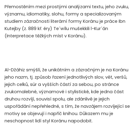
Přemostěním mezi prostými analýzami textu, jeho zvuku,
významu, idiomatiky, slohu, formy a specializovaným
studiem zázračnosti literární formy Koránu je práce Ibn
Kutejby (z. 889 kř. éry) Te´wílu mušekkili l-Kur´án
(Interpretace těžkých míst v Koránu).
Al-Džáhiz smýšlí, že unikátním a zázračným je na Koránu
jeho nazm, tj. způsob řazení jednotlivých slov, vět, veršů,
jejich celků, súr a vyšších částí za sebou, po stránce
zvukomalebné, významové i stylistické, kde jedna část
druhou rozvíjí, souvisí spolu, ale zdánlivě je jejich
uspořádání nepřehledné, s tím, že navzájem rozvíjející se
motivy se objevují i napříč knihou. Důkazem mu je
neschopnost lidí styl Koránu napodobit.