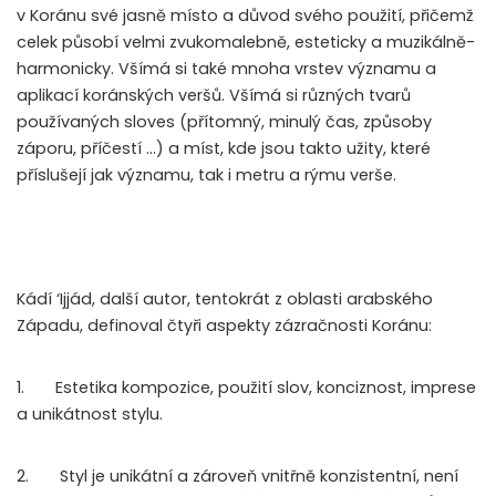
v Koránu své jasně místo a důvod svého použití, přičemž
celek působí velmi zvukomalebně, esteticky a muzikálně-
harmonicky. Všímá si také mnoha vrstev významu a
aplikací koránských veršů. Všímá si různých tvarů
používaných sloves (přítomný, minulý čas, způsoby
záporu, příčestí …) a míst, kde jsou takto užity, které
příslušejí jak významu, tak i metru a rýmu verše.
Kádí ‘Ijjád, další autor, tentokrát z oblasti arabského
Západu, definoval čtyři aspekty zázračnosti Koránu:
1. Estetika kompozice, použití slov, konciznost, imprese
a unikátnost stylu.
2. Styl je unikátní a zároveň vnitřně konzistentní, není