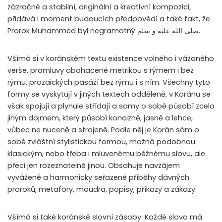
zázračné a stabilní, originální a kreativní kompozici,
přidává i moment budoucích předpovědí a také fakt, že
Prorok Muhammed byl negramotný
صلى الله عليه و سلم
.
Všímá si v koránském textu existence volného i vázaného
verše, promluvy obohacené metrikou s rýmem i bez
rýmu, prozaických pasáží bez rýmu i s ním. Všechny tyto
formy se vyskytují v jiných textech odděleně, v Koránu se
však spojují a plynule střídají a samy o sobě působí zcela
jiným dojmem, který působí koncizně, jasně a lehce,
vůbec ne nuceně a strojeně. Podle něj je Korán sám o
sobě zvláštní stylistickou formou, možná podobnou
klasickým, nebo třeba i mluvenému běžnému slovu, ale
přeci jen rozeznatelně jinou. Obsahuje navzájem
vyvážené a harmonicky seřazené příběhy dávných
proroků, metafory, moudra, popisy, příkazy a zákazy.
Všímá si také koránské slovní zásoby. Každé slovo má