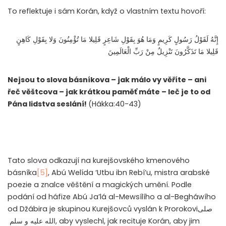
To reflektuje i sám Korán, když o vlastním textu hovoří:
إِنَّهُ لَقَوْلُ رَسُولٍ كَرِيمٍ وَمَا هُوَ بِقَوْلِ شَاعِرٍ قَلِيلا مَا تُؤْمِنُونَ وَلا بِقَوْلِ كَاهِنٍ
قَلِيلا مَا تَذَكَّرُونَ تَنْزِيلٌ مِنْ رَبِّ الْعَالَمِينَ
Nejsou to slova básníkova – jak málo vy věříte – ani
řeč věštcova – jak krátkou paměť máte – leč je to od
Pána lidstva seslání!
(Hákka:40-43)
Tato slova odkazují na kurejšovského kmenového
básníka
[5]
, Abú Welída ‘Utbu ibn Rebí’u, mistra arabské
poezie a znalce věštění a magických umění. Podle
podání od háfize Abú Ja’lá al-Mewsílího a al-Begháwího
od Džábira je skupinou Kurejšovců vyslán k Prorokovi
صلى
الله عليه و سلم
, aby vyslechl, jak recituje Korán, aby jim