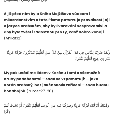
A již před ním byla Kniha Mojžíšova vůdcem i
milosrdenstvím a toto Písmo potvrzuje pravdivost její
v jazyce arabském, aby byli varováni nespravedliví a
aby bylo zvěstí radostnou pro ty, kdož dobro konají.
(Ahkáf:12)
وَلَقَدْ ضَرَبْنَا لِلنَّاسِ فِي هَذَا الْقُرْآنِ مِنْ كُلِّ مَثَلٍ لَعَلَّهُمْ يَتَذَكَّرُونَ قُرْآنًا عَرَبِيًّا
غَيْرَ ذِي عِوَجٍ لَعَلَّهُمْ يَتَّقُونَ
My pak uvádíme lidem v Koránu tomto všemožné
druhy podobenství – snad se vzpamatují! … jako
Korán arabský, bez jakéhokoliv zkřivení – snad budou
bohabojní!
(Zumer:27-28)
وَكَذَلِكَ أَنْزَلْنَاهُ قُرْآنًا عَرَبِيًّا وَصَرَّفْنَا فِيهِ مِنَ الْوَعِيدِ لَعَلَّهُمْ يَتَّقُونَ أَوْ يُحْدِثُ لَهُمْ
ذِكْرًا