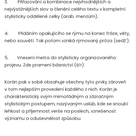
3. Přiřazování a kombinace nejvhodnějších a
nejvýstižnějších slov a členění celého textu v kompletní
stylisticky oddělené celky (arab. menzúm).
4. Přidáním opakujícího se rýmu na konec fráze, věty,
nebo souvětí. Tak potom vzniká rýmovaný próza (sedž‘).
5. Vnesení metra do stylisticky organizovaného
projevu. Zde pramení básnictví (ši‘r).
Korán pak v sobě obsahuje všechny tyto prvky zároveň
v tom nejlepším provedení každého z nich. Korán je
charakteristický svým mimořádným a zázračným
stylistickým postupem, nazývaným uslúb, kde se snoubí
lehkost a příjemnost verše na poslech, vznešenost
významu a oduševnělost způsobu.