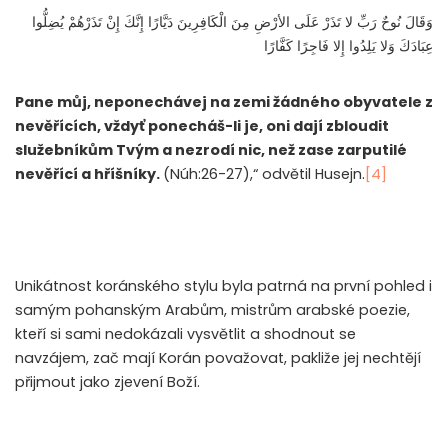
وَقَالَ نُوحٌ رَبِّ لا تَذَرْ عَلَى الأرْضِ مِنَ الْكَافِرِينَ دَيَّارًا إِنَّكَ إِنْ تَذَرْهُمْ يُضِلُّوا
عِبَادَكَ وَلا يَلِدُوا إِلا فَاجِرًا كَفَّارًا
Pane můj, neponechávej na zemi žádného obyvatele z
nevěřících, vždyť ponecháš-li je, oni dají zbloudit
služebníkům Tvým a nezrodí nic, než zase zarputilé
nevěřící a hříšníky.
(Núh:26-27),“ odvětil Husejn.
[4]
Unikátnost koránského stylu byla patrná na první pohled i
samým pohanským Arabům, mistrům arabské poezie,
kteří si sami nedokázali vysvětlit a shodnout se
navzájem, zač mají Korán považovat, pakliže jej nechtějí
přijmout jako zjevení Boží.