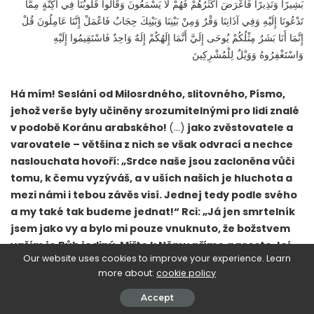
بَشِيرًا وَنَذِيرًا فَأَعْرَضَ أَكْثَرُهُمْ فَهُمْ لا يَسْمَعُونَ وَقَالُوا قُلُوبُنَا فِي أَكِنَّةٍ مِمَّا
تَدْعُونَا إِلَيْهِ وَفِي آذَانِنَا وَقْرٌ وَمِنْ بَيْنِنَا وَبَيْنِكَ حِجَابٌ فَاعْمَلْ إِنَّنَا عَامِلُونَ قُلْ
إِنَّمَا أَنَا بَشَرٌ مِثْلُكُمْ يُوحَى إِلَيَّ أَنَّمَا إِلَهُكُمْ إِلَهٌ وَاحِدٌ فَاسْتَقِيمُوا إِلَيْهِ
وَاسْتَغْفِرُوهُ وَوَيْلٌ لِلْمُشْرِكِينَ
Há mím! Seslání od Milosrdného, slitovného, Písmo,
jehož verše byly učiněny srozumitelnými pro lidi znalé
v podobě Koránu arabského!
(…)
jako zvěstovatele a
varovatele – většina z nich se však odvrací a nechce
naslouchata hovoří: „Srdce naše jsou zacloněna vůči
tomu, k čemu vyzýváš, a v uších našich je hluchota a
mezi námi i tebou závěs visí. Jednej tedy podle svého
a my také tak budeme jednat!“ Rci: „Já jen smrtelník
jsem jako vy a bylo mi pouze vnuknuto, že božstvem
vaším je Bůh jediný. Miřte k Němu přímo a proste Jej
Our website uses cookies to improve your experience. Learn
za odpuštění! Běda těm, kdož k Němu jiné přidružují
more about:
cookie policy
(Fussilet:1-6)
Accept