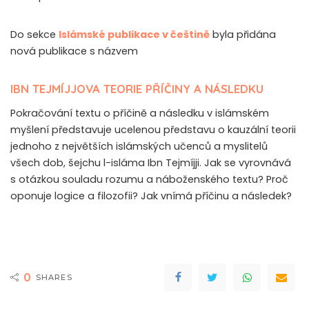
Do sekce
Islámské publikace v češtině
byla přidána
nová publikace s názvem
IBN TEJMÍJJOVA TEORIE PŘÍČINY A NÁSLEDKU
Pokračování textu o příčině a následku v islámském
myšlení představuje ucelenou představu o kauzální teorii
jednoho z největších islámských učenců a myslitelů
všech dob, šejchu l-isláma Ibn Tejmíjji. Jak se vyrovnává
s otázkou souladu rozumu a náboženského textu? Proč
oponuje logice a filozofii? Jak vnímá příčinu a následek?
0
SHARES