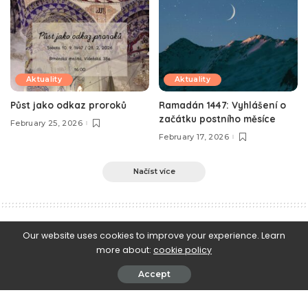
Aktuality
Aktuality
Půst jako odkaz proroků
Ramadán 1447: Vyhlášení o
začátku postního měsíce
February 25, 2026
February 17, 2026
Načíst více
e-Islám
>
Blog
>
Aktuality
>
Příčina a následek v islámském myšlení
Our website uses cookies to improve your experience. Learn
more about:
cookie policy
Aktuality
Příčina a následek v islámském myšlení
Accept
October 18, 2013